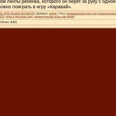
ом ленты ребенка, которого он берет за руку с одной
ожно поиграть в игру «Каравай».
РЫ ДЛЯ ДОШКОЛЬНИКОВ
|
Добавил
:
admin
|
Теги
:
развивающие игры для дошкольнико
ДОУ
,
игры в детском саду
,
дидактические игры для детей
Рейтинг
:
5.0
/
1