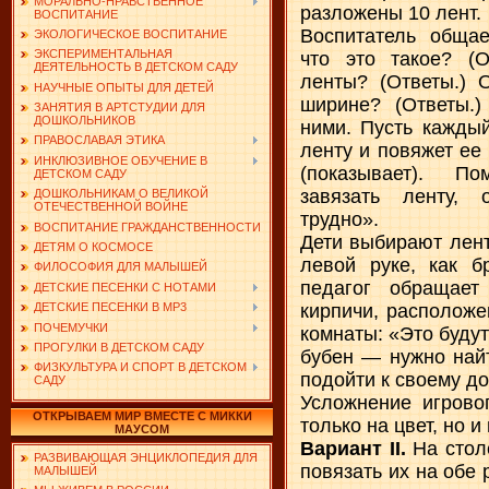
МОРАЛЬНО-НРАВСТВЕННОЕ
разложены 10 лент.
ВОСПИТАНИЕ
Воспитатель общае
ЭКОЛОГИЧЕСКОЕ ВОСПИТАНИЕ
ЭКСПЕРИМЕНТАЛЬНАЯ
что это такое? (О
ДЕЯТЕЛЬНОСТЬ В ДЕТСКОМ САДУ
ленты? (Ответы.) 
НАУЧНЫЕ ОПЫТЫ ДЛЯ ДЕТЕЙ
ширине? (Ответы.)
ЗАНЯТИЯ В АРТСТУДИИ ДЛЯ
ДОШКОЛЬНИКОВ
ними. Пусть кажды
ПРАВОСЛАВАЯ ЭТИКА
ленту и повяжет ее 
ИНКЛЮЗИВНОЕ ОБУЧЕНИЕ В
(показывает). П
ДЕТСКОМ САДУ
завязать ленту, 
ДОШКОЛЬНИКАМ О ВЕЛИКОЙ
ОТЕЧЕСТВЕННОЙ ВОЙНЕ
трудно».
ВОСПИТАНИЕ ГРАЖДАНСТВЕННОСТИ
Дети выбирают лент
ДЕТЯМ О КОСМОСЕ
левой руке, как б
ФИЛОСОФИЯ ДЛЯ МАЛЫШЕЙ
педагог обращает
ДЕТСКИЕ ПЕСЕНКИ С НОТАМИ
кирпичи, расположе
ДЕТСКИЕ ПЕСЕНКИ В MP3
ПОЧЕМУЧКИ
комнаты: «Это буду
ПРОГУЛКИ В ДЕТСКОМ САДУ
бубен — нужно найт
ФИЗКУЛЬТУРА И СПОРТ В ДЕТСКОМ
подойти к своему до
САДУ
Усложнение игрово
ОТКРЫВАЕМ МИР ВМЕСТЕ С МИККИ
только на цвет, но 
МАУСОМ
Вариант II.
На столе
РАЗВИВАЮЩАЯ ЭНЦИКЛОПЕДИЯ ДЛЯ
повязать их на обе 
МАЛЫШЕЙ