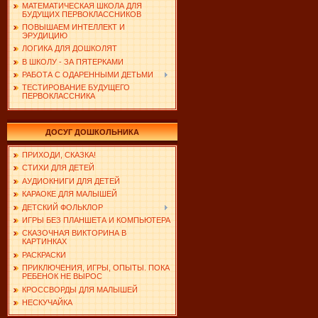
МАТЕМАТИЧЕСКАЯ ШКОЛА ДЛЯ
БУДУЩИХ ПЕРВОКЛАССНИКОВ
ПОВЫШАЕМ ИНТЕЛЛЕКТ И
ЭРУДИЦИЮ
ЛОГИКА ДЛЯ ДОШКОЛЯТ
В ШКОЛУ - ЗА ПЯТЕРКАМИ
РАБОТА С ОДАРЕННЫМИ ДЕТЬМИ
ТЕСТИРОВАНИЕ БУДУЩЕГО
ПЕРВОКЛАССНИКА
ДОСУГ ДОШКОЛЬНИКА
ПРИХОДИ, СКАЗКА!
СТИХИ ДЛЯ ДЕТЕЙ
АУДИОКНИГИ ДЛЯ ДЕТЕЙ
КАРАОКЕ ДЛЯ МАЛЫШЕЙ
ДЕТСКИЙ ФОЛЬКЛОР
ИГРЫ БЕЗ ПЛАНШЕТА И КОМПЬЮТЕРА
СКАЗОЧНАЯ ВИКТОРИНА В
КАРТИНКАХ
РАСКРАСКИ
ПРИКЛЮЧЕНИЯ, ИГРЫ, ОПЫТЫ. ПОКА
РЕБЕНОК НЕ ВЫРОС
КРОССВОРДЫ ДЛЯ МАЛЫШЕЙ
НЕСКУЧАЙКА