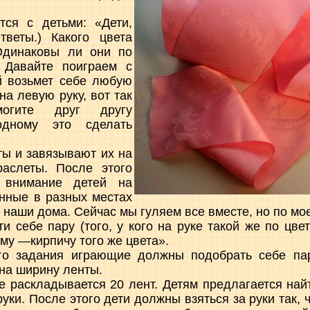
тся с детьми: «Дети,
тветы.) Какого цвета
Одинаковы ли они по
 Давайте поиграем с
й возьмет себе любую
на левую руку, вот так
омогите друг другу
одному это сделать
ы и завязывают их на
раслеты. После этого
 внимание детей на
нные в разных местах
т наши дома. Сейчас мы гуляем все вместе, но по мо
и себе пару (того, у кого на руке такой же по цвет
му —кирпичу того же цвета».
го задания играющие должны подобрать себе пар
и на ширину ленты.
 раскладывается 20 лент. Детям предлагается най
руки. После этого дети должны взяться за руки так, 