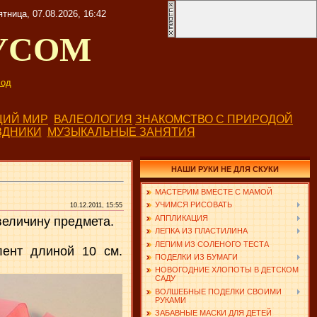
ятница, 07.08.2026, 16:42
УСОМ
од
ИЙ МИР
ВАЛЕОЛОГИЯ
ЗНАКОМСТВО С ПРИРОДОЙ
ЗДНИКИ
МУЗЫКАЛЬНЫЕ ЗАНЯТИЯ
НАШИ РУКИ НЕ ДЛЯ СКУКИ
МАСТЕРИМ ВМЕСТЕ С МАМОЙ
УЧИМСЯ РИСОВАТЬ
10.12.2011, 15:55
АППЛИКАЦИЯ
величину предмета.
ЛЕПКА ИЗ ПЛАСТИЛИНА
ЛЕПИМ ИЗ СОЛЕНОГО ТЕСТА
лент длиной 10 см.
ПОДЕЛКИ ИЗ БУМАГИ
НОВОГОДНИЕ ХЛОПОТЫ В ДЕТСКОМ
САДУ
ВОЛШЕБНЫЕ ПОДЕЛКИ СВОИМИ
РУКАМИ
ЗАБАВНЫЕ МАСКИ ДЛЯ ДЕТЕЙ