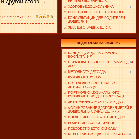
 и другой стороны.
РЕЧИ ДОШКОЛЬНИКОВ
ЗДОРОВЬЕ ДОШКОЛЬНИКА
СОВЕТЫ ДЕТСКОГО ПСИХОЛОГА
в
,
развиваем детей в
КОНСУЛЬТАЦИИ ДЛЯ РОДИТЕЛЕЙ
ДОШКОЛЯТ
ЗВЕЗДЫ О ВАШИХ ДЕТЯХ
ПЕДАГОГАМ НА ЗАМЕТКУ
КОНЦЕПЦИЯ ДОШКОЛЬНОГО
ВОСПИТАНИЯ
ОБРАЗОВАТЕЛЬНЫЕ ПРОГРАММЫ ДЛЯ
ДОУ
МЕТОДИСТУ ДЕТСАДА
РУКОВОДСТВУ ДОУ
ПОРТФОЛИО ВОСПИТАТЕЛЯ
ДЕТСКОГО САДА
ПОРТФОЛИО МУЗЫКАЛЬНОГО
РУКОВОДИТЕЛЯ ДЕТСКОГО САДА
ДЕТИ РАННЕГО ВОЗРАСТА В ДОУ
ФОРМИРОВАНИЕ ЗДОРОВЬЯ ДЕТЕЙ В
ДОШКОЛЬНЫХ УЧРЕЖДЕНИЯХ
ИНКЛЮЗИВНОЕ ОБУЧЕНИЕ В ДОУ
РОДИТЕЛЬСКОЕ СОБРАНИЕ
ПЕДСОВЕТ В ДЕТСКОМ САДУ
МЕРОПРИЯТИЯ ДЛЯ ВОСПИТАТЕЛЕЙ