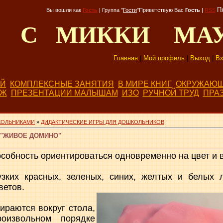
П
Вы вошли как
Гость
|
Группа
"
Гости
"
Приветствую Вас
Гость
|
RSS
Д С МИККИ МА
Главная
|
Мой профиль
|
Выход
|
Вх
ЕЙ
КОМПЛЕКСНЫЕ ЗАНЯТИЯ
В МИРЕ КНИГ
ОКРУЖАЮЩ
БЖ
ПРЕЗЕНТАЦИИ МАЛЫШАМ
ИЗО
РУЧНОЙ ТРУД
ПРА
КОЛЬНИКАМИ
»
ДИДАКТИЧЕСКИЕ ИГРЫ ДЛЯ ДОШКОЛЬНИКОВ
 "ЖИВОЕ ДОМИНО"
собность ориентироваться одновременно на цвет и 
зких красных, зеленых, синих, желтых и белых 
ветов.
бираются вокруг стола,
оизвольном порядке