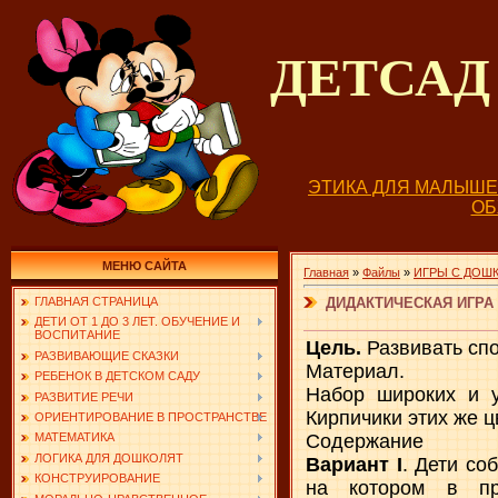
ДЕТСА
ЭТИКА ДЛЯ МАЛЫШ
О
МЕНЮ САЙТА
Главная
»
Файлы
»
ИГРЫ С ДОШ
ДИДАКТИЧЕСКАЯ ИГРА
ГЛАВНАЯ СТРАНИЦА
ДЕТИ ОТ 1 ДО 3 ЛЕТ. ОБУЧЕНИЕ И
ВОСПИТАНИЕ
Цель.
Развивать спо
РАЗВИВАЮЩИЕ СКАЗКИ
Материал.
РЕБЕНОК В ДЕТСКОМ САДУ
Набор широких и у
РАЗВИТИЕ РЕЧИ
Кирпичики этих же ц
ОРИЕНТИРОВАНИЕ В ПРОСТРАНСТВЕ
Содержание
МАТЕМАТИКА
ЛОГИКА ДЛЯ ДОШКОЛЯТ
Вариант I
. Дети со
КОНСТРУИРОВАНИЕ
на котором в пр