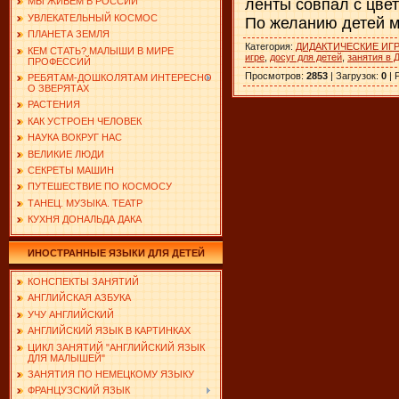
ленты совпал с цвет
МЫ ЖИВЕМ В РОССИИ
УВЛЕКАТЕЛЬНЫЙ КОСМОС
По желанию детей м
ПЛАНЕТА ЗЕМЛЯ
Категория
:
ДИДАКТИЧЕСКИЕ ИГ
КЕМ СТАТЬ? МАЛЫШИ В МИРЕ
игре
,
досуг для детей
,
занятия в 
ПРОФЕССИЙ
Просмотров
:
2853
|
Загрузок
:
0
|
РЕБЯТАМ-ДОШКОЛЯТАМ ИНТЕРЕСНО
О ЗВЕРЯТАХ
РАСТЕНИЯ
КАК УСТРОЕН ЧЕЛОВЕК
НАУКА ВОКРУГ НАС
ВЕЛИКИЕ ЛЮДИ
СЕКРЕТЫ МАШИН
ПУТЕШЕСТВИЕ ПО КОСМОСУ
ТАНЕЦ. МУЗЫКА. ТЕАТР
КУХНЯ ДОНАЛЬДА ДАКА
ИНОСТРАННЫЕ ЯЗЫКИ ДЛЯ ДЕТЕЙ
КОНСПЕКТЫ ЗАНЯТИЙ
АНГЛИЙСКАЯ АЗБУКА
УЧУ АНГЛИЙСКИЙ
АНГЛИЙСКИЙ ЯЗЫК В КАРТИНКАХ
ЦИКЛ ЗАНЯТИЙ "АНГЛИЙСКИЙ ЯЗЫК
ДЛЯ МАЛЫШЕЙ"
ЗАНЯТИЯ ПО НЕМЕЦКОМУ ЯЗЫКУ
ФРАНЦУЗСКИЙ ЯЗЫК