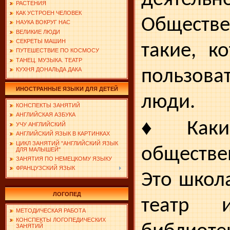
РАСТЕНИЯ
КАК УСТРОЕН ЧЕЛОВЕК
Обществе
НАУКА ВОКРУГ НАС
ВЕЛИКИЕ ЛЮДИ
СЕКРЕТЫ МАШИН
такие, к
ПУТЕШЕСТВИЕ ПО КОСМОСУ
ТАНЕЦ. МУЗЫКА. ТЕАТР
пользова
КУХНЯ ДОНАЛЬДА ДАКА
ИНОСТРАННЫЕ ЯЗЫКИ ДЛЯ ДЕТЕЙ
люди.
КОНСПЕКТЫ ЗАНЯТИЙ
АНГЛИЙСКАЯ АЗБУКА
♦
Каки
УЧУ АНГЛИЙСКИЙ
АНГЛИЙСКИЙ ЯЗЫК В КАРТИНКАХ
ЦИКЛ ЗАНЯТИЙ "АНГЛИЙСКИЙ ЯЗЫК
обществе
ДЛЯ МАЛЫШЕЙ"
ЗАНЯТИЯ ПО НЕМЕЦКОМУ ЯЗЫКУ
ФРАНЦУЗСКИЙ ЯЗЫК
Это школа
ЛОГОПЕД
театр и
МЕТОДИЧЕСКАЯ РАБОТА
КОНСПЕКТЫ ЛОГОПЕДИЧЕСКИХ
ЗАНЯТИЙ