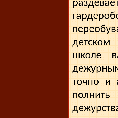
разде
гардер
пере­обув
детском
школе ва
дежурны
точно и 
полнить
дежурст