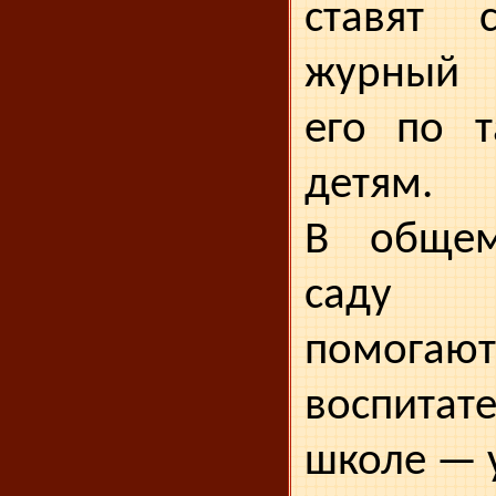
ставят 
журный 
его по т
детям.
В общем
саду 
помога
воспитат
школе — 