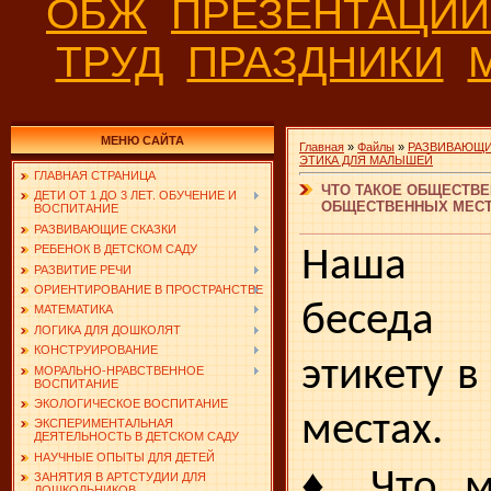
ОБЖ
ПРЕЗЕНТАЦИ
ТРУД
ПРАЗДНИКИ
МЕНЮ САЙТА
Главная
»
Файлы
»
РАЗВИВАЮЩИ
ЭТИКА ДЛЯ МАЛЫШЕЙ
ГЛАВНАЯ СТРАНИЦА
ЧТО ТАКОЕ ОБЩЕСТВЕ
ДЕТИ ОТ 1 ДО 3 ЛЕТ. ОБУЧЕНИЕ И
ОБЩЕСТВЕННЫХ МЕСТ
ВОСПИТАНИЕ
РАЗВИВАЮЩИЕ СКАЗКИ
РЕБЕНОК В ДЕТСКОМ САДУ
Наша с
РАЗВИТИЕ РЕЧИ
ОРИЕНТИРОВАНИЕ В ПРОСТРАНСТВЕ
беседа
МАТЕМАТИКА
ЛОГИКА ДЛЯ ДОШКОЛЯТ
КОНСТРУИРОВАНИЕ
этикету в
МОРАЛЬНО-НРАВСТВЕННОЕ
ВОСПИТАНИЕ
ЭКОЛОГИЧЕСКОЕ ВОСПИТАНИЕ
местах.
ЭКСПЕРИМЕНТАЛЬНАЯ
ДЕЯТЕЛЬНОСТЬ В ДЕТСКОМ САДУ
НАУЧНЫЕ ОПЫТЫ ДЛЯ ДЕТЕЙ
♦
Что м
ЗАНЯТИЯ В АРТСТУДИИ ДЛЯ
ДОШКОЛЬНИКОВ