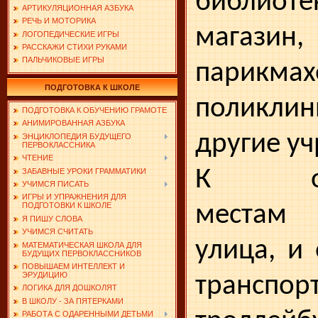
библио­
АРТИКУЛЯЦИОННАЯ АЗБУКА
РЕЧЬ И МОТОРИКА
магазин,
ЛОГОПЕДИЧЕСКИЕ ИГРЫ
РАССКАЖИ СТИХИ РУКАМИ
ПАЛЬЧИКОВЫЕ ИГРЫ
парикмах
ПОДГОТОВКА К ШКОЛЕ
поликлин
ПОДГОТОВКА К ОБУЧЕНИЮ ГРАМОТЕ
АНИМИРОВАННАЯ АЗБУКА
другие у
ЭНЦИКЛОПЕДИЯ БУДУЩЕГО
ПЕРВОКЛАССНИКА
ЧТЕНИЕ
К общ
ЗАБАВНЫЕ УРОКИ ГРАММАТИКИ
УЧИМСЯ ПИСАТЬ
ИГРЫ И УПРАЖНЕНИЯ ДЛЯ
местам 
ПОДГОТОВКИ К ШКОЛЕ
Я ПИШУ СЛОВА
УЧИМСЯ СЧИТАТЬ
улица, и
МАТЕМАТИЧЕСКАЯ ШКОЛА ДЛЯ
БУДУЩИХ ПЕРВОКЛАССНИКОВ
ПОВЫШАЕМ ИНТЕЛЛЕКТ И
ЭРУДИЦИЮ
транспор
ЛОГИКА ДЛЯ ДОШКОЛЯТ
В ШКОЛУ - ЗА ПЯТЕРКАМИ
РАБОТА С ОДАРЕННЫМИ ДЕТЬМИ