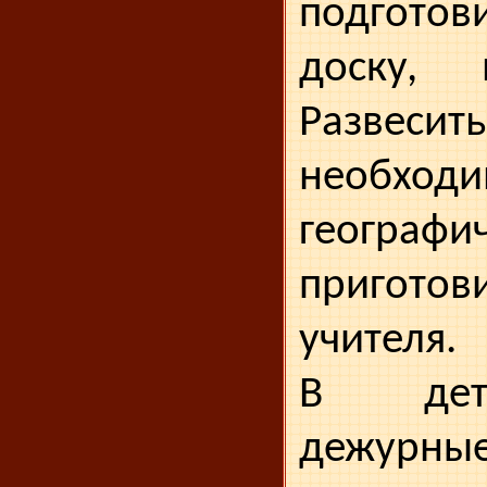
подгото
доску, 
Развес
необходи­
географи
приготов
учителя.
В дет
дежурны