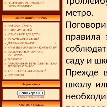
троллейб
ТЕСТИРОВАНИЕ БУДУЩЕГО
ПЕРВОКЛАССНИКА
метро.
ДОСУГ ДОШКОЛЬНИКА
Поговори
ПРИХОДИ, СКАЗКА!
СТИХИ ДЛЯ ДЕТЕЙ
правила 
АУДИОКНИГИ ДЛЯ ДЕТЕЙ
КАРАОКЕ ДЛЯ МАЛЫШЕЙ
ДЕТСКИЙ ФОЛЬКЛОР
со­блюда
ИГРЫ БЕЗ ПЛАНШЕТА И КОМПЬЮТЕРА
СКАЗОЧНАЯ ВИКТОРИНА В
КАРТИНКАХ
саду и шк
РАСКРАСКИ
ПРИКЛЮЧЕНИЯ, ИГРЫ, ОПЫТЫ. ПОКА
РЕБЕНОК НЕ ВЫРОС
Прежде в
КРОССВОРДЫ ДЛЯ МАЛЫШЕЙ
НЕСКУЧАЙКА
школу ил
Форма входа
Войти через uID
необ­ход
Старая форма входа
Категории раздела