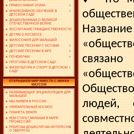
ПРАВОСЛАВАЯ ЭТИКА
обществе
ИНКЛЮЗИВНОЕ ОБУЧЕНИЕ В
ДЕТСКОМ САДУ
ДОШКОЛЬНИКАМ О ВЕЛИКОЙ
ОТЕЧЕСТВЕННОЙ ВОЙНЕ
Название
ВОСПИТАНИЕ ГРАЖДАНСТВЕННОСТИ
ДЕТЯМ О КОСМОСЕ
«обществ
ФИЛОСОФИЯ ДЛЯ МАЛЫШЕЙ
ДЕТСКИЕ ПЕСЕНКИ С НОТАМИ
ДЕТСКИЕ ПЕСЕНКИ В MP3
связан
ПОЧЕМУЧКИ
ПРОГУЛКИ В ДЕТСКОМ САДУ
ФИЗКУЛЬТУРА И СПОРТ В ДЕТСКОМ
«обществ
САДУ
ОТКРЫВАЕМ МИР ВМЕСТЕ С МИККИ
МАУСОМ
Обществ
РАЗВИВАЮЩАЯ ЭНЦИКЛОПЕДИЯ ДЛЯ
МАЛЫШЕЙ
людей, о
МЫ ЖИВЕМ В РОССИИ
УВЛЕКАТЕЛЬНЫЙ КОСМОС
ПЛАНЕТА ЗЕМЛЯ
совмест
КЕМ СТАТЬ? МАЛЫШИ В МИРЕ
ПРОФЕССИЙ
РЕБЯТАМ-ДОШКОЛЯТАМ ИНТЕРЕСНО
деятельн
О ЗВЕРЯТАХ