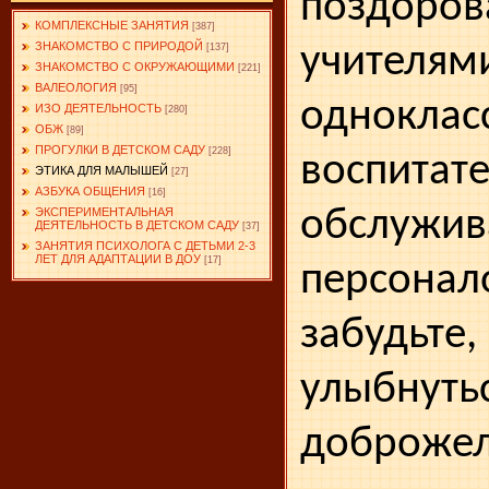
поздор
КОМПЛЕКСНЫЕ ЗАНЯТИЯ
[387]
ЗНАКОМСТВО С ПРИРОДОЙ
учителям
[137]
ЗНАКОМСТВО С ОКРУЖАЮЩИМИ
[221]
ВАЛЕОЛОГИЯ
[95]
одноклас
ИЗО ДЕЯТЕЛЬНОСТЬ
[280]
ОБЖ
[89]
ПРОГУЛКИ В ДЕТСКОМ САДУ
[228]
воспитат
ЭТИКА ДЛЯ МАЛЫШЕЙ
[27]
АЗБУКА ОБЩЕНИЯ
[16]
обслужив
ЭКСПЕРИМЕНТАЛЬНАЯ
ДЕЯТЕЛЬНОСТЬ В ДЕТСКОМ САДУ
[37]
ЗАНЯТИЯ ПСИХОЛОГА С ДЕТЬМИ 2-3
ЛЕТ ДЛЯ АДАПТАЦИИ В ДОУ
[17]
персо
забудьте
улыб
доброжел