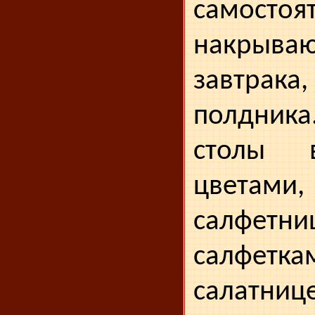
самостоя
накрыва­
завтра
полдник
столы 
цветами,
салф
салфе
салатн