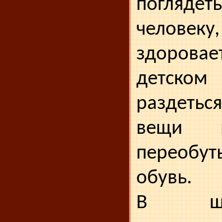
погляд
человеку,
здоров
детском
раздеть
вещи в
переобут
обувь.
В шк