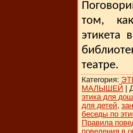
Поговор
том, ка
этикета 
библиотек
театре.
Категория
:
ЭТ
МАЛЫШЕЙ
|
этика для до
для детей
,
зан
беседы по эт
Правила пове
поведения в 