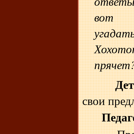
ответ
вот п
угад
Хохот
прячет
Де
свои пред
Педаг
- Пр