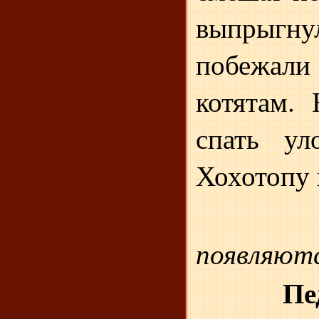
выпрыгну
побежал
котятам.
спать ул
Хохотопу 
появляют
Пе