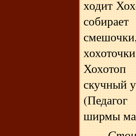
ходит Хох
собира
смешочк
хохоточк
Хохото
скучный у
(Педагог
ширмы мак
Стои