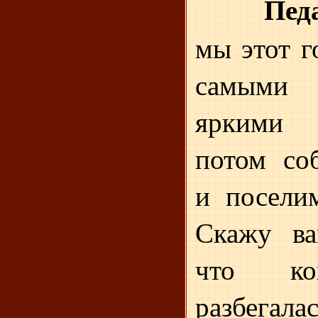
Пед
мы этот г
самыми
яркими 
потом со
и посели
Скажу ва
что ко
разбегал