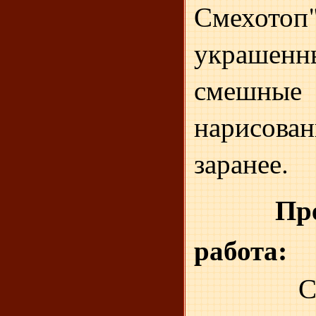
Смехото
украше
смешны
нарисов
заранее.
Пр
работа:
С