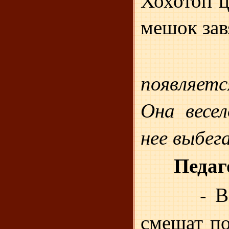
мешок зав
появляет
Она весе
нее выбег
Педаг
- В
смешат п