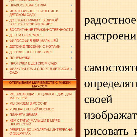
2. С
ПРАВОСЛАВАЯ ЭТИКА
ИНКЛЮЗИВНОЕ ОБУЧЕНИЕ В
радостн
ДЕТСКОМ САДУ
ДОШКОЛЬНИКАМ О ВЕЛИКОЙ
ОТЕЧЕСТВЕННОЙ ВОЙНЕ
настроени
ВОСПИТАНИЕ ГРАЖДАНСТВЕННОСТИ
ДЕТЯМ О КОСМОСЕ
ФИЛОСОФИЯ ДЛЯ МАЛЫШЕЙ
3. 
ДЕТСКИЕ ПЕСЕНКИ С НОТАМИ
ДЕТСКИЕ ПЕСЕНКИ В MP3
ПОЧЕМУЧКИ
самостоят
ПРОГУЛКИ В ДЕТСКОМ САДУ
ФИЗКУЛЬТУРА И СПОРТ В ДЕТСКОМ
САДУ
определя
ОТКРЫВАЕМ МИР ВМЕСТЕ С МИККИ
МАУСОМ
своей
РАЗВИВАЮЩАЯ ЭНЦИКЛОПЕДИЯ ДЛЯ
МАЛЫШЕЙ
МЫ ЖИВЕМ В РОССИИ
изображат
УВЛЕКАТЕЛЬНЫЙ КОСМОС
ПЛАНЕТА ЗЕМЛЯ
КЕМ СТАТЬ? МАЛЫШИ В МИРЕ
ПРОФЕССИЙ
рисовать 
РЕБЯТАМ-ДОШКОЛЯТАМ ИНТЕРЕСНО
О ЗВЕРЯТАХ