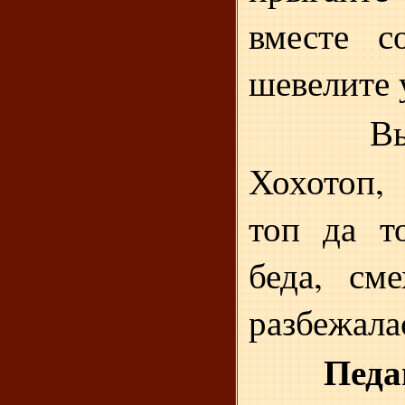
вместе с
шевелите 
В
Хохотоп,
топ да т
беда, см
разбежалас
Педа