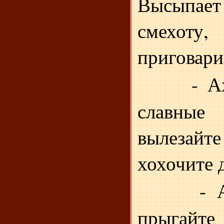
Высыпа
смех
приговари
- А
славны
вылезай
хохочите 
- 
прыгайте