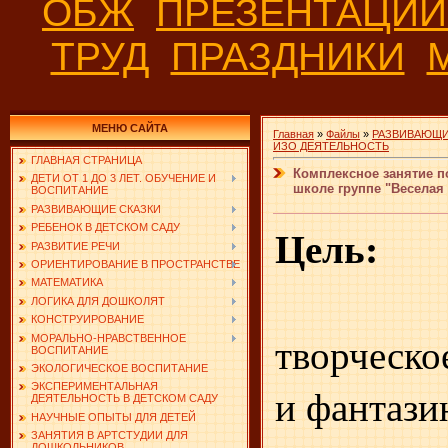
ОБЖ
ПРЕЗЕНТАЦИ
ТРУД
ПРАЗДНИКИ
МЕНЮ САЙТА
Главная
»
Файлы
»
РАЗВИВАЮЩИ
ИЗО ДЕЯТЕЛЬНОСТЬ
ГЛАВНАЯ СТРАНИЦА
Комплексное занятие п
ДЕТИ ОТ 1 ДО 3 ЛЕТ. ОБУЧЕНИЕ И
школе группе "Веселая 
ВОСПИТАНИЕ
РАЗВИВАЮЩИЕ СКАЗКИ
Цель:
РЕБЕНОК В ДЕТСКОМ САДУ
РАЗВИТИЕ РЕЧИ
ОРИЕНТИРОВАНИЕ В ПРОСТРАНСТВЕ
1. Р
МАТЕМАТИКА
ЛОГИКА ДЛЯ ДОШКОЛЯТ
КОНСТРУИРОВАНИЕ
творческ
МОРАЛЬНО-НРАВСТВЕННОЕ
ВОСПИТАНИЕ
ЭКОЛОГИЧЕСКОЕ ВОСПИТАНИЕ
и фантази
ЭКСПЕРИМЕНТАЛЬНАЯ
ДЕЯТЕЛЬНОСТЬ В ДЕТСКОМ САДУ
НАУЧНЫЕ ОПЫТЫ ДЛЯ ДЕТЕЙ
ЗАНЯТИЯ В АРТСТУДИИ ДЛЯ
ДОШКОЛЬНИКОВ