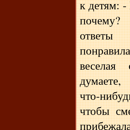
к детям: -
почему? 
ответы
понравил
веселая
думаете
что-ниб
чтобы см
прибежала