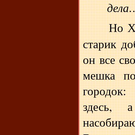
дела
Но Х
старик д
он все св
мешка по
городок:
здесь, 
насобираю