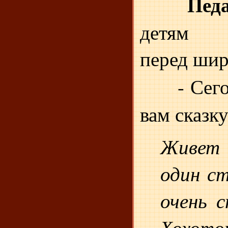
Пед
детям р
перед ши
- Сег
вам сказку
Живет
один ст
очень 
Хохот