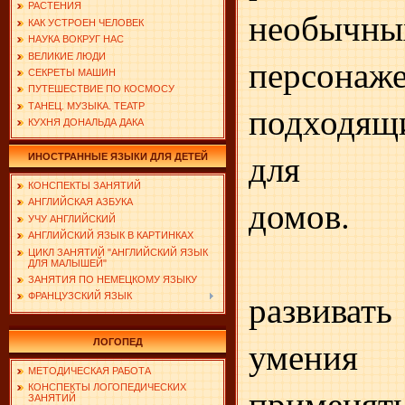
РАСТЕНИЯ
необыч
КАК УСТРОЕН ЧЕЛОВЕК
НАУКА ВОКРУГ НАС
ВЕЛИКИЕ ЛЮДИ
персонаж
СЕКРЕТЫ МАШИН
ПУТЕШЕСТВИЕ ПО КОСМОСУ
подходящ
ТАНЕЦ. МУЗЫКА. ТЕАТР
КУХНЯ ДОНАЛЬДА ДАКА
для ра
ИНОСТРАННЫЕ ЯЗЫКИ ДЛЯ ДЕТЕЙ
КОНСПЕКТЫ ЗАНЯТИЙ
домов.
АНГЛИЙСКАЯ АЗБУКА
УЧУ АНГЛИЙСКИЙ
АНГЛИЙСКИЙ ЯЗЫК В КАРТИНКАХ
ЦИКЛ ЗАНЯТИЙ "АНГЛИЙСКИЙ ЯЗЫК
ДЛЯ МАЛЫШЕЙ"
ЗАНЯТИЯ ПО НЕМЕЦКОМУ ЯЗЫКУ
развиват
ФРАНЦУЗСКИЙ ЯЗЫК
умения
ЛОГОПЕД
МЕТОДИЧЕСКАЯ РАБОТА
примен
КОНСПЕКТЫ ЛОГОПЕДИЧЕСКИХ
ЗАНЯТИЙ