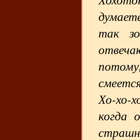
думаете
так зо
отве
потом
смеетс
Хо-хо
когда 
страш