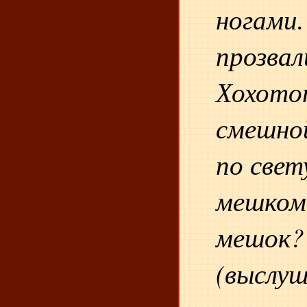
нога
прозвал
Хохот
смешн
по свет
мешком.
мешок?
(выслу