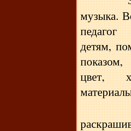
музыка. В
педагог
детям, по
показом,
цвет, ху
материалы
раскраш