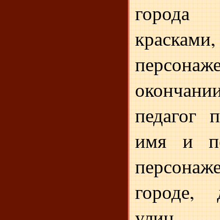
города
краска
персо
оконча
педагог п
имя и по
персонаж
городе, 
улиц.