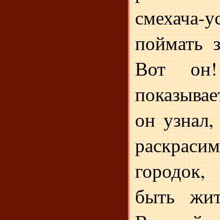
смехача-
поймать 
Вот он!
показывает
он узнал,
раскра
городок,
быть жит