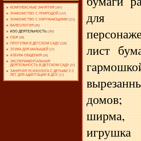
бумаги р
КОМПЛЕКСНЫЕ ЗАНЯТИЯ
[387]
для р
ЗНАКОМСТВО С ПРИРОДОЙ
[137]
ЗНАКОМСТВО С ОКРУЖАЮЩИМИ
[221]
ВАЛЕОЛОГИЯ
[95]
персона
ИЗО ДЕЯТЕЛЬНОСТЬ
[280]
ОБЖ
[89]
ПРОГУЛКИ В ДЕТСКОМ САДУ
[228]
лист бум
ЭТИКА ДЛЯ МАЛЫШЕЙ
[27]
АЗБУКА ОБЩЕНИЯ
[16]
гарм
ЭКСПЕРИМЕНТАЛЬНАЯ
ДЕЯТЕЛЬНОСТЬ В ДЕТСКОМ САДУ
[37]
ЗАНЯТИЯ ПСИХОЛОГА С ДЕТЬМИ 2-3
ЛЕТ ДЛЯ АДАПТАЦИИ В ДОУ
[17]
вырезанн
домов;
ширма, 
игрушк