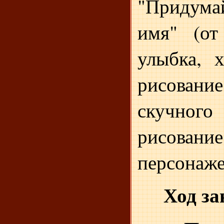
"Приду
имя" (от
улыбка, х
рисовани
скучно
рисова
персонаже
Ход за