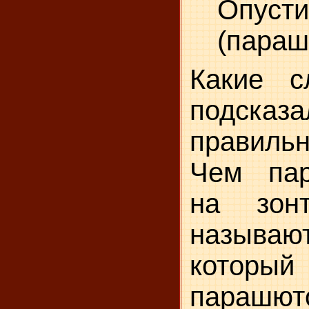
Опус
(параш
Какие с
подск
правил
Чем па
на зон
называю
которы
парашют