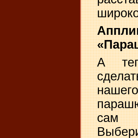
широко
Аппли
«Пара
А те
сдел
нашег
пара
сам 
Выбе