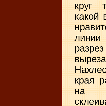
круг т
какой 
нравит
лини
раз
выреза
Нахле
края р
на 
склеи