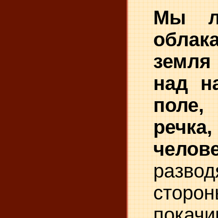
Мы л
обла
земл
над н
поле
речка,
челове
разво
сто
покач