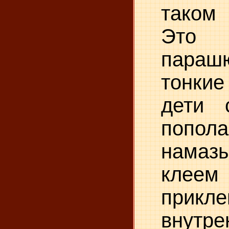
таком 
Это
пара
тонки
дети 
попола
намаз
кл
прик
внутре