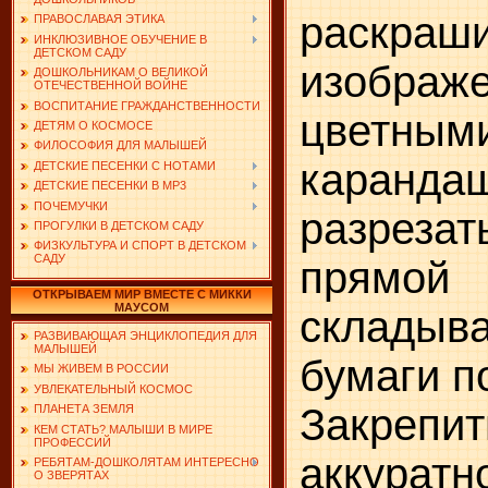
раскраш
ПРАВОСЛАВАЯ ЭТИКА
ИНКЛЮЗИВНОЕ ОБУЧЕНИЕ В
ДЕТСКОМ САДУ
изображ
ДОШКОЛЬНИКАМ О ВЕЛИКОЙ
ОТЕЧЕСТВЕННОЙ ВОЙНЕ
ВОСПИТАНИЕ ГРАЖДАНСТВЕННОСТИ
цветным
ДЕТЯМ О КОСМОСЕ
ФИЛОСОФИЯ ДЛЯ МАЛЫШЕЙ
каранда
ДЕТСКИЕ ПЕСЕНКИ С НОТАМИ
ДЕТСКИЕ ПЕСЕНКИ В MP3
ПОЧЕМУЧКИ
разреза
ПРОГУЛКИ В ДЕТСКОМ САДУ
ФИЗКУЛЬТУРА И СПОРТ В ДЕТСКОМ
САДУ
прямо
ОТКРЫВАЕМ МИР ВМЕСТЕ С МИККИ
МАУСОМ
складыв
РАЗВИВАЮЩАЯ ЭНЦИКЛОПЕДИЯ ДЛЯ
МАЛЫШЕЙ
бумаги п
МЫ ЖИВЕМ В РОССИИ
УВЛЕКАТЕЛЬНЫЙ КОСМОС
Закреп
ПЛАНЕТА ЗЕМЛЯ
КЕМ СТАТЬ? МАЛЫШИ В МИРЕ
ПРОФЕССИЙ
аккуратн
РЕБЯТАМ-ДОШКОЛЯТАМ ИНТЕРЕСНО
О ЗВЕРЯТАХ