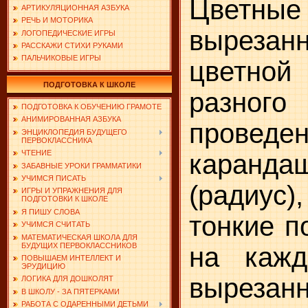
Цветные
АРТИКУЛЯЦИОННАЯ АЗБУКА
РЕЧЬ И МОТОРИКА
вырез
ЛОГОПЕДИЧЕСКИЕ ИГРЫ
РАССКАЖИ СТИХИ РУКАМИ
ПАЛЬЧИКОВЫЕ ИГРЫ
цветной 
ПОДГОТОВКА К ШКОЛЕ
разног
ПОДГОТОВКА К ОБУЧЕНИЮ ГРАМОТЕ
АНИМИРОВАННАЯ АЗБУКА
проведе
ЭНЦИКЛОПЕДИЯ БУДУЩЕГО
ПЕРВОКЛАССНИКА
ЧТЕНИЕ
каранд
ЗАБАВНЫЕ УРОКИ ГРАММАТИКИ
УЧИМСЯ ПИСАТЬ
(радиу
ИГРЫ И УПРАЖНЕНИЯ ДЛЯ
ПОДГОТОВКИ К ШКОЛЕ
Я ПИШУ СЛОВА
тонкие п
УЧИМСЯ СЧИТАТЬ
МАТЕМАТИЧЕСКАЯ ШКОЛА ДЛЯ
БУДУЩИХ ПЕРВОКЛАССНИКОВ
на кажд
ПОВЫШАЕМ ИНТЕЛЛЕКТ И
ЭРУДИЦИЮ
вырезанн
ЛОГИКА ДЛЯ ДОШКОЛЯТ
В ШКОЛУ - ЗА ПЯТЕРКАМИ
РАБОТА С ОДАРЕННЫМИ ДЕТЬМИ