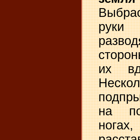
Выбра
руки
разв
сторон
их вд
Неск
подпры
на по
ног
расс