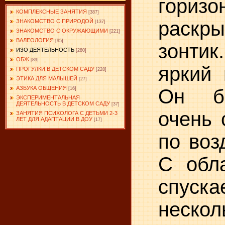
гори
КОМПЛЕКСНЫЕ ЗАНЯТИЯ
[387]
раскры
ЗНАКОМСТВО С ПРИРОДОЙ
[137]
ЗНАКОМСТВО С ОКРУЖАЮЩИМИ
[221]
ВАЛЕОЛОГИЯ
[95]
зонти
ИЗО ДЕЯТЕЛЬНОСТЬ
[280]
ОБЖ
[89]
яркий 
ПРОГУЛКИ В ДЕТСКОМ САДУ
[228]
ЭТИКА ДЛЯ МАЛЫШЕЙ
[27]
АЗБУКА ОБЩЕНИЯ
Он б
[16]
ЭКСПЕРИМЕНТАЛЬНАЯ
ДЕЯТЕЛЬНОСТЬ В ДЕТСКОМ САДУ
[37]
очень 
ЗАНЯТИЯ ПСИХОЛОГА С ДЕТЬМИ 2-3
ЛЕТ ДЛЯ АДАПТАЦИИ В ДОУ
[17]
по воз
С обл
спуск
неско