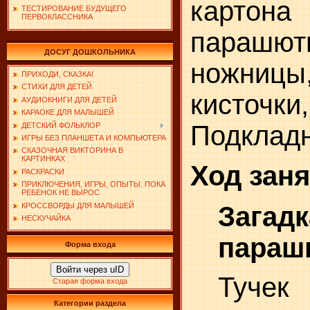
картон
ТЕСТИРОВАНИЕ БУДУЩЕГО
ПЕРВОКЛАССНИКА
парашют
ДОСУГ ДОШКОЛЬНИКА
ножни
ПРИХОДИ, СКАЗКА!
СТИХИ ДЛЯ ДЕТЕЙ
кисточк
АУДИОКНИГИ ДЛЯ ДЕТЕЙ
КАРАОКЕ ДЛЯ МАЛЫШЕЙ
Подкладн
ДЕТСКИЙ ФОЛЬКЛОР
ИГРЫ БЕЗ ПЛАНШЕТА И КОМПЬЮТЕРА
СКАЗОЧНАЯ ВИКТОРИНА В
КАРТИНКАХ
Ход заня
РАСКРАСКИ
ПРИКЛЮЧЕНИЯ, ИГРЫ, ОПЫТЫ. ПОКА
РЕБЕНОК НЕ ВЫРОС
КРОССВОРДЫ ДЛЯ МАЛЫШЕЙ
Зага
НЕСКУЧАЙКА
параш
Форма входа
Войти через uID
Туче
Старая форма входа
Категории раздела