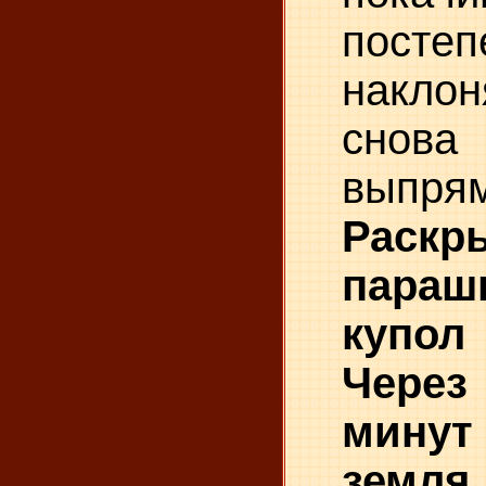
постеп
наклон
снова
выпрям
Раскр
параш
купол 
Через
мину
земля 