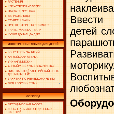
РАСТЕНИЯ
наклеива
КАК УСТРОЕН ЧЕЛОВЕК
НАУКА ВОКРУГ НАС
Ввести
ВЕЛИКИЕ ЛЮДИ
СЕКРЕТЫ МАШИН
ПУТЕШЕСТВИЕ ПО КОСМОСУ
детей сл
ТАНЕЦ. МУЗЫКА. ТЕАТР
КУХНЯ ДОНАЛЬДА ДАКА
парашюти
ИНОСТРАННЫЕ ЯЗЫКИ ДЛЯ ДЕТЕЙ
Развив
КОНСПЕКТЫ ЗАНЯТИЙ
АНГЛИЙСКАЯ АЗБУКА
моторику
УЧУ АНГЛИЙСКИЙ
АНГЛИЙСКИЙ ЯЗЫК В КАРТИНКАХ
ЦИКЛ ЗАНЯТИЙ "АНГЛИЙСКИЙ ЯЗЫК
Воспиты
ДЛЯ МАЛЫШЕЙ"
ЗАНЯТИЯ ПО НЕМЕЦКОМУ ЯЗЫКУ
ФРАНЦУЗСКИЙ ЯЗЫК
любознат
ЛОГОПЕД
Оборудо
МЕТОДИЧЕСКАЯ РАБОТА
КОНСПЕКТЫ ЛОГОПЕДИЧЕСКИХ
ЗАНЯТИЙ