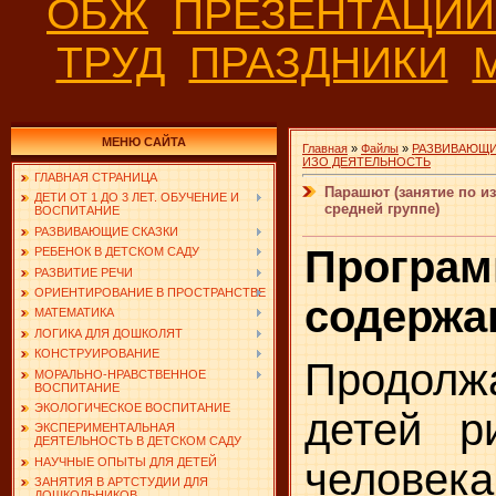
ОБЖ
ПРЕЗЕНТАЦИ
ТРУД
ПРАЗДНИКИ
МЕНЮ САЙТА
Главная
»
Файлы
»
РАЗВИВАЮЩИ
ИЗО ДЕЯТЕЛЬНОСТЬ
ГЛАВНАЯ СТРАНИЦА
Парашют (занятие по и
ДЕТИ ОТ 1 ДО 3 ЛЕТ. ОБУЧЕНИЕ И
средней группе)
ВОСПИТАНИЕ
РАЗВИВАЮЩИЕ СКАЗКИ
Програм
РЕБЕНОК В ДЕТСКОМ САДУ
РАЗВИТИЕ РЕЧИ
ОРИЕНТИРОВАНИЕ В ПРОСТРАНСТВЕ
содержа
МАТЕМАТИКА
ЛОГИКА ДЛЯ ДОШКОЛЯТ
КОНСТРУИРОВАНИЕ
Продол
МОРАЛЬНО-НРАВСТВЕННОЕ
ВОСПИТАНИЕ
ЭКОЛОГИЧЕСКОЕ ВОСПИТАНИЕ
детей р
ЭКСПЕРИМЕНТАЛЬНАЯ
ДЕЯТЕЛЬНОСТЬ В ДЕТСКОМ САДУ
НАУЧНЫЕ ОПЫТЫ ДЛЯ ДЕТЕЙ
человека
ЗАНЯТИЯ В АРТСТУДИИ ДЛЯ
ДОШКОЛЬНИКОВ