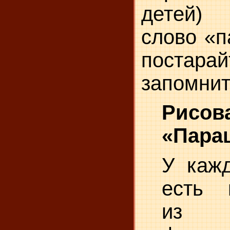
детей)
слово «п
постарай
запомнит
Рисов
«Пара
У кажд
есть 
из 