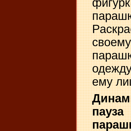
фигурк
парашю
Раскра
своему
параш
одежду
ему ли
Динам
пауза
параш