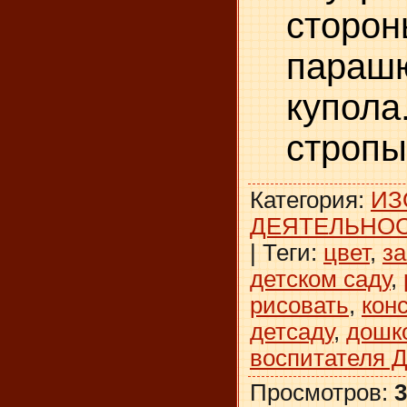
сторон
параш
купо
стропы
Категория
:
ИЗ
ДЕЯТЕЛЬНО
|
Теги
:
цвет
,
з
детском саду
,
рисовать
,
кон
детсаду
,
дошк
воспитателя 
Просмотров
:
3