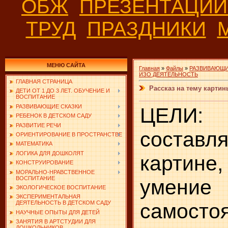
ОБЖ
ПРЕЗЕНТАЦИ
ТРУД
ПРАЗДНИКИ
МЕНЮ САЙТА
Главная
»
Файлы
»
РАЗВИВАЮЩИ
ИЗО ДЕЯТЕЛЬНОСТЬ
ГЛАВНАЯ СТРАНИЦА
Рассказ на тему карти
ДЕТИ ОТ 1 ДО 3 ЛЕТ. ОБУЧЕНИЕ И
ВОСПИТАНИЕ
РАЗВИВАЮЩИЕ СКАЗКИ
ЦЕЛИ
РЕБЕНОК В ДЕТСКОМ САДУ
РАЗВИТИЕ РЕЧИ
составля
ОРИЕНТИРОВАНИЕ В ПРОСТРАНСТВЕ
МАТЕМАТИКА
ЛОГИКА ДЛЯ ДОШКОЛЯТ
картине
КОНСТРУИРОВАНИЕ
МОРАЛЬНО-НРАВСТВЕННОЕ
ВОСПИТАНИЕ
умение
ЭКОЛОГИЧЕСКОЕ ВОСПИТАНИЕ
ЭКСПЕРИМЕНТАЛЬНАЯ
самосто
ДЕЯТЕЛЬНОСТЬ В ДЕТСКОМ САДУ
НАУЧНЫЕ ОПЫТЫ ДЛЯ ДЕТЕЙ
ЗАНЯТИЯ В АРТСТУДИИ ДЛЯ
ДОШКОЛЬНИКОВ