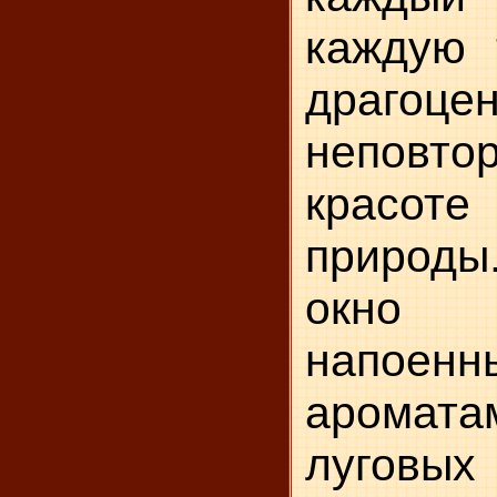
каждую 
дра­гоц
неповт
красот
природы
окно
напоенн
аромат
луго­в