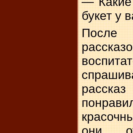
—
Какие
букет у 
После 
рассказо
воспита
спраши
расск
понрав
красочн
они о