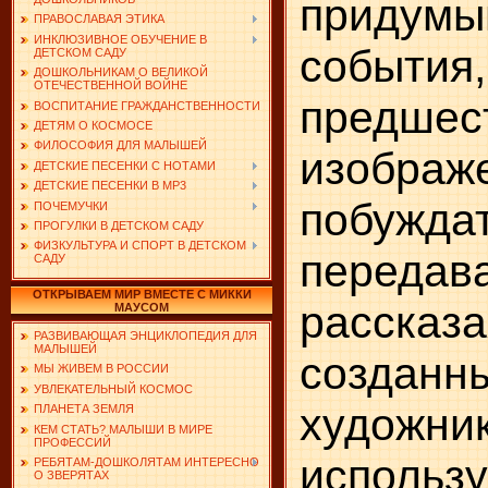
придумы
ПРАВОСЛАВАЯ ЭТИКА
ИНКЛЮЗИВНОЕ ОБУЧЕНИЕ В
события,
ДЕТСКОМ САДУ
ДОШКОЛЬНИКАМ О ВЕЛИКОЙ
ОТЕЧЕСТВЕННОЙ ВОЙНЕ
предшес
ВОСПИТАНИЕ ГРАЖДАНСТВЕННОСТИ
ДЕТЯМ О КОСМОСЕ
ФИЛОСОФИЯ ДЛЯ МАЛЫШЕЙ
изоб­раж
ДЕТСКИЕ ПЕСЕНКИ С НОТАМИ
ДЕТСКИЕ ПЕСЕНКИ В MP3
побужд
ПОЧЕМУЧКИ
ПРОГУЛКИ В ДЕТСКОМ САДУ
ФИЗКУЛЬТУРА И СПОРТ В ДЕТСКОМ
пере
САДУ
ОТКРЫВАЕМ МИР ВМЕСТЕ С МИККИ
расска
МАУСОМ
РАЗВИВАЮЩАЯ ЭНЦИКЛОПЕДИЯ ДЛЯ
МАЛЫШЕЙ
созданн
МЫ ЖИВЕМ В РОССИИ
УВЛЕКАТЕЛЬНЫЙ КОСМОС
художни
ПЛАНЕТА ЗЕМЛЯ
КЕМ СТАТЬ? МАЛЫШИ В МИРЕ
ПРОФЕССИЙ
использу
РЕБЯТАМ-ДОШКОЛЯТАМ ИНТЕРЕСНО
О ЗВЕРЯТАХ