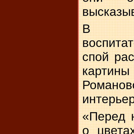
высказы
В за
воспитат
спой рас
карт
Романов
интерьер
«Перед 
о цвета