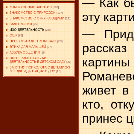
— Как б
КОМПЛЕКСНЫЕ ЗАНЯТИЯ
[387]
эту карт
ЗНАКОМСТВО С ПРИРОДОЙ
[137]
ЗНАКОМСТВО С ОКРУЖАЮЩИМИ
[221]
ВАЛЕОЛОГИЯ
[95]
— Прид
ИЗО ДЕЯТЕЛЬНОСТЬ
[280]
ОБЖ
[89]
ПРОГУЛКИ В ДЕТСКОМ САДУ
[228]
расска
ЭТИКА ДЛЯ МАЛЫШЕЙ
[27]
АЗБУКА ОБЩЕНИЯ
[16]
карт
ЭКСПЕРИМЕНТАЛЬНАЯ
ДЕЯТЕЛЬНОСТЬ В ДЕТСКОМ САДУ
[37]
ЗАНЯТИЯ ПСИХОЛОГА С ДЕТЬМИ 2-3
ЛЕТ ДЛЯ АДАПТАЦИИ В ДОУ
Романево
[17]
живет в
кто, отк
принес ц