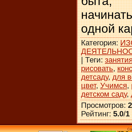
быта,
начина
одной ка
Категория
:
ИЗ
ДЕЯТЕЛЬНО
|
Теги
:
заняти
рисовать
,
кон
детсаду
,
для 
цвет
,
Учимся
,
детском саду
,
Просмотров
:
2
Рейтинг
:
5.0
/
1
Co