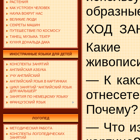
РАСТЕНИЯ
образные
КАК УСТРОЕН ЧЕЛОВЕК
НАУКА ВОКРУГ НАС
ВЕЛИКИЕ ЛЮДИ
ХОД
ЗА
СЕКРЕТЫ МАШИН
ПУТЕШЕСТВИЕ ПО КОСМОСУ
ТАНЕЦ. МУЗЫКА. ТЕАТР
Каки
КУХНЯ ДОНАЛЬДА ДАКА
ИНОСТРАННЫЕ ЯЗЫКИ ДЛЯ ДЕТЕЙ
живописи
КОНСПЕКТЫ ЗАНЯТИЙ
АНГЛИЙСКАЯ АЗБУКА
— К как
УЧУ АНГЛИЙСКИЙ
АНГЛИЙСКИЙ ЯЗЫК В КАРТИНКАХ
ЦИКЛ ЗАНЯТИЙ "АНГЛИЙСКИЙ ЯЗЫК
отнесете
ДЛЯ МАЛЫШЕЙ"
ЗАНЯТИЯ ПО НЕМЕЦКОМУ ЯЗЫКУ
ФРАНЦУЗСКИЙ ЯЗЫК
Почему?
ЛОГОПЕД
— Что и
МЕТОДИЧЕСКАЯ РАБОТА
КОНСПЕКТЫ ЛОГОПЕДИЧЕСКИХ
ЗАНЯТИЙ