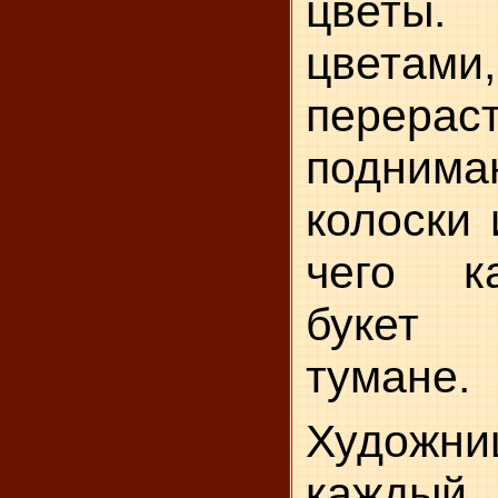
цветы.
цветам
перер
поднима
колоски 
чего к
букет
тумане.
Ху­дож
каждый