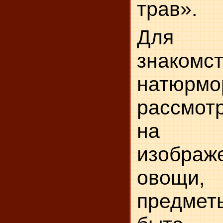
трав».
Для уг
знак
натюрм
рас­смот
на к
изобра
овощи,
предметы