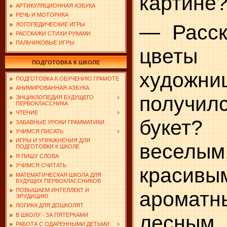
картине
АРТИКУЛЯЦИОННАЯ АЗБУКА
РЕЧЬ И МОТОРИКА
— Расск
ЛОГОПЕДИЧЕСКИЕ ИГРЫ
РАССКАЖИ СТИХИ РУКАМИ
ПАЛЬЧИКОВЫЕ ИГРЫ
цветы 
ПОДГОТОВКА К ШКОЛЕ
художн
ПОДГОТОВКА К ОБУЧЕНИЮ ГРАМОТЕ
АНИМИРОВАННАЯ АЗБУКА
получилс
ЭНЦИКЛОПЕДИЯ БУДУЩЕГО
ПЕРВОКЛАССНИКА
ЧТЕНИЕ
букет? 
ЗАБАВНЫЕ УРОКИ ГРАММАТИКИ
УЧИМСЯ ПИСАТЬ
ИГРЫ И УПРАЖНЕНИЯ ДЛЯ
веселы
ПОДГОТОВКИ К ШКОЛЕ
Я ПИШУ СЛОВА
УЧИМСЯ СЧИТАТЬ
красивы
МАТЕМАТИЧЕСКАЯ ШКОЛА ДЛЯ
БУДУЩИХ ПЕРВОКЛАССНИКОВ
ПОВЫШАЕМ ИНТЕЛЛЕКТ И
ароматн
ЭРУДИЦИЮ
ЛОГИКА ДЛЯ ДОШКОЛЯТ
лесным, 
В ШКОЛУ - ЗА ПЯТЕРКАМИ
РАБОТА С ОДАРЕННЫМИ ДЕТЬМИ