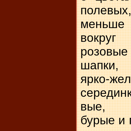
полевых,
меньше
вокруг 
розовы
шапки,
ярко-же
середин
вые, ф
бурые и 