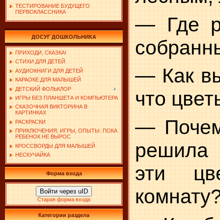
ТЕСТИРОВАНИЕ БУДУЩЕГО
ПЕРВОКЛАССНИКА
—
Где р
ДОСУГ ДОШКОЛЬНИКА
собранны
ПРИХОДИ, СКАЗКА!
СТИХИ ДЛЯ ДЕТЕЙ
— Как вы
АУДИОКНИГИ ДЛЯ ДЕТЕЙ
КАРАОКЕ ДЛЯ МАЛЫШЕЙ
ДЕТСКИЙ ФОЛЬКЛОР
что цвет
ИГРЫ БЕЗ ПЛАНШЕТА И КОМПЬЮТЕРА
СКАЗОЧНАЯ ВИКТОРИНА В
КАРТИНКАХ
— Почем
РАСКРАСКИ
ПРИКЛЮЧЕНИЯ, ИГРЫ, ОПЫТЫ. ПОКА
РЕБЕНОК НЕ ВЫРОС
решила
КРОССВОРДЫ ДЛЯ МАЛЫШЕЙ
НЕСКУЧАЙКА
эти цв
Форма входа
комнату
Войти через uID
Старая форма входа
Категории раздела