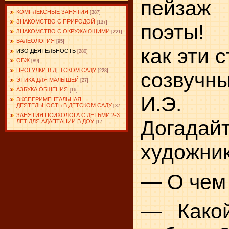
пейза
КОМПЛЕКСНЫЕ ЗАНЯТИЯ
[387]
ЗНАКОМСТВО С ПРИРОДОЙ
[137]
поэты! 
ЗНАКОМСТВО С ОКРУЖАЮЩИМИ
[221]
ВАЛЕОЛОГИЯ
[95]
как эти 
ИЗО ДЕЯТЕЛЬНОСТЬ
[280]
ОБЖ
[89]
ПРОГУЛКИ В ДЕТСКОМ САДУ
[228]
созвуч
ЭТИКА ДЛЯ МАЛЫШЕЙ
[27]
АЗБУКА ОБЩЕНИЯ
[16]
И.Э. 
ЭКСПЕРИМЕНТАЛЬНАЯ
ДЕЯТЕЛЬНОСТЬ В ДЕТСКОМ САДУ
[37]
ЗАНЯТИЯ ПСИХОЛОГА С ДЕТЬМИ 2-3
Догада
ЛЕТ ДЛЯ АДАПТАЦИИ В ДОУ
[17]
художник
— О чем 
— Како