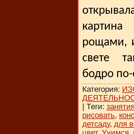
открывал
картина
рощами, 
свете та
бодро по-
Категория
:
ИЗ
ДЕЯТЕЛЬНО
|
Теги
:
заняти
рисовать
,
кон
детсаду
,
для 
цвет
,
Учимся
,