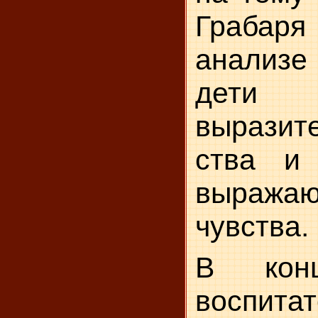
Грабаря 
анализе 
дети и
выразит
ства и
выраж
чувства.
В конц
воспита