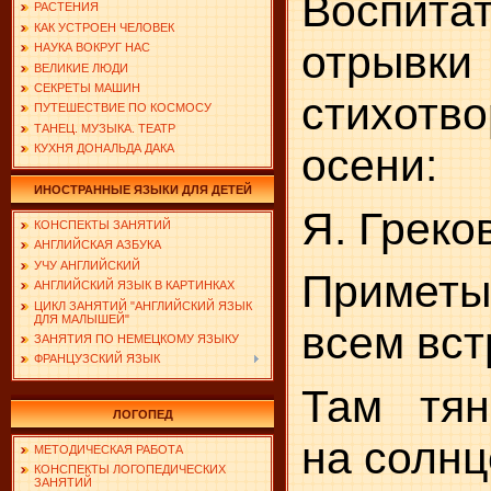
Воспита
РАСТЕНИЯ
КАК УСТРОЕН ЧЕЛОВЕК
отры
НАУКА ВОКРУГ НАС
ВЕЛИКИЕ ЛЮДИ
СЕКРЕТЫ МАШИН
стихот
ПУТЕШЕСТВИЕ ПО КОСМОСУ
ТАНЕЦ. МУЗЫКА. ТЕАТР
осени:
КУХНЯ ДОНАЛЬДА ДАКА
ИНОСТРАННЫЕ ЯЗЫКИ ДЛЯ ДЕТЕЙ
Я. Греко
КОНСПЕКТЫ ЗАНЯТИЙ
АНГЛИЙСКАЯ АЗБУКА
УЧУ АНГЛИЙСКИЙ
Примет
АНГЛИЙСКИЙ ЯЗЫК В КАРТИНКАХ
ЦИКЛ ЗАНЯТИЙ "АНГЛИЙСКИЙ ЯЗЫК
ДЛЯ МАЛЫШЕЙ"
всем вст
ЗАНЯТИЯ ПО НЕМЕЦКОМУ ЯЗЫКУ
ФРАНЦУЗСКИЙ ЯЗЫК
Там тян
ЛОГОПЕД
на солнц
МЕТОДИЧЕСКАЯ РАБОТА
КОНСПЕКТЫ ЛОГОПЕДИЧЕСКИХ
ЗАНЯТИЙ