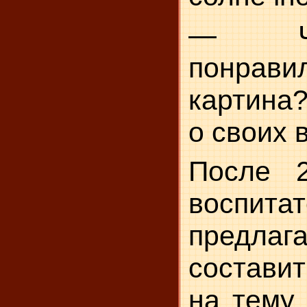
— Ч
понрави
картина
о своих 
После 
воспита
предла
соста­в
на тему 