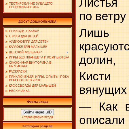
Листья
ТЕСТИРОВАНИЕ БУДУЩЕГО
ПЕРВОКЛАССНИКА
по ветру
ДОСУГ ДОШКОЛЬНИКА
Лишь
ПРИХОДИ, СКАЗКА!
СТИХИ ДЛЯ ДЕТЕЙ
красуютс
АУДИОКНИГИ ДЛЯ ДЕТЕЙ
КАРАОКЕ ДЛЯ МАЛЫШЕЙ
ДЕТСКИЙ ФОЛЬКЛОР
долин,
ИГРЫ БЕЗ ПЛАНШЕТА И КОМПЬЮТЕРА
СКАЗОЧНАЯ ВИКТОРИНА В
КАРТИНКАХ
РАСКРАСКИ
Кисти я
ПРИКЛЮЧЕНИЯ, ИГРЫ, ОПЫТЫ. ПОКА
РЕБЕНОК НЕ ВЫРОС
вянущих 
КРОССВОРДЫ ДЛЯ МАЛЫШЕЙ
НЕСКУЧАЙКА
— Как в
Форма входа
Войти через uID
описал
Старая форма входа
Категории раздела