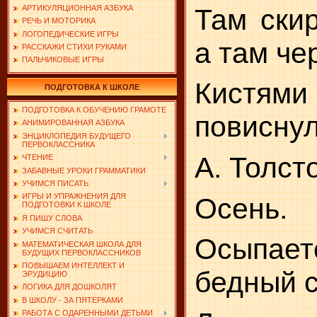
Там скир
АРТИКУЛЯЦИОННАЯ АЗБУКА
РЕЧЬ И МОТОРИКА
ЛОГОПЕДИЧЕСКИЕ ИГРЫ
а там че
РАССКАЖИ СТИХИ РУКАМИ
ПАЛЬЧИКОВЫЕ ИГРЫ
Кистям
ПОДГОТОВКА К ШКОЛЕ
ПОДГОТОВКА К ОБУЧЕНИЮ ГРАМОТЕ
повиснул
АНИМИРОВАННАЯ АЗБУКА
ЭНЦИКЛОПЕДИЯ БУДУЩЕГО
ПЕРВОКЛАССНИКА
А. Толст
ЧТЕНИЕ
ЗАБАВНЫЕ УРОКИ ГРАММАТИКИ
УЧИМСЯ ПИСАТЬ
ИГРЫ И УПРАЖНЕНИЯ ДЛЯ
Осень.
ПОДГОТОВКИ К ШКОЛЕ
Я ПИШУ СЛОВА
УЧИМСЯ СЧИТАТЬ
Осыпает
МАТЕМАТИЧЕСКАЯ ШКОЛА ДЛЯ
БУДУЩИХ ПЕРВОКЛАССНИКОВ
ПОВЫШАЕМ ИНТЕЛЛЕКТ И
бедный с
ЭРУДИЦИЮ
ЛОГИКА ДЛЯ ДОШКОЛЯТ
В ШКОЛУ - ЗА ПЯТЕРКАМИ
РАБОТА С ОДАРЕННЫМИ ДЕТЬМИ