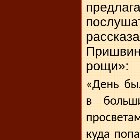
предла
послушат
расс
Пришви
рощи»:
«День бы
в больш
просвета
куда поп