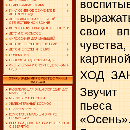
воспиты
ПРАВОСЛАВАЯ ЭТИКА
ИНКЛЮЗИВНОЕ ОБУЧЕНИЕ В
выража
ДЕТСКОМ САДУ
ДОШКОЛЬНИКАМ О ВЕЛИКОЙ
ОТЕЧЕСТВЕННОЙ ВОЙНЕ
свои вп
ВОСПИТАНИЕ ГРАЖДАНСТВЕННОСТИ
ДЕТЯМ О КОСМОСЕ
ФИЛОСОФИЯ ДЛЯ МАЛЫШЕЙ
чувства
ДЕТСКИЕ ПЕСЕНКИ С НОТАМИ
ДЕТСКИЕ ПЕСЕНКИ В MP3
картиной
ПОЧЕМУЧКИ
ПРОГУЛКИ В ДЕТСКОМ САДУ
ФИЗКУЛЬТУРА И СПОРТ В ДЕТСКОМ
САДУ
ХОД
ЗА
ОТКРЫВАЕМ МИР ВМЕСТЕ С МИККИ
МАУСОМ
Звучит 
РАЗВИВАЮЩАЯ ЭНЦИКЛОПЕДИЯ ДЛЯ
МАЛЫШЕЙ
МЫ ЖИВЕМ В РОССИИ
пьес
УВЛЕКАТЕЛЬНЫЙ КОСМОС
ПЛАНЕТА ЗЕМЛЯ
КЕМ СТАТЬ? МАЛЫШИ В МИРЕ
«Осень»
ПРОФЕССИЙ
РЕБЯТАМ-ДОШКОЛЯТАМ ИНТЕРЕСНО
О ЗВЕРЯТАХ