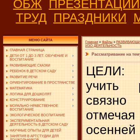
ОБЖ
ПРЕЗЕНТАЦИ
ТРУД
ПРАЗДНИКИ
МЕНЮ САЙТА
Главная
»
Файлы
»
РАЗВИВАЮЩИ
ИЗО ДЕЯТЕЛЬНОСТЬ
ГЛАВНАЯ СТРАНИЦА
Рассматривание на тему
ДЕТИ ОТ 1 ДО 3 ЛЕТ. ОБУЧЕНИЕ И
ВОСПИТАНИЕ
РАЗВИВАЮЩИЕ СКАЗКИ
ЦЕЛИ: 
РЕБЕНОК В ДЕТСКОМ САДУ
РАЗВИТИЕ РЕЧИ
учить р
ОРИЕНТИРОВАНИЕ В ПРОСТРАНСТВЕ
МАТЕМАТИКА
ЛОГИКА ДЛЯ ДОШКОЛЯТ
связно
КОНСТРУИРОВАНИЕ
МОРАЛЬНО-НРАВСТВЕННОЕ
ВОСПИТАНИЕ
отмеч
ЭКОЛОГИЧЕСКОЕ ВОСПИТАНИЕ
ЭКСПЕРИМЕНТАЛЬНАЯ
осенне
ДЕЯТЕЛЬНОСТЬ В ДЕТСКОМ САДУ
НАУЧНЫЕ ОПЫТЫ ДЛЯ ДЕТЕЙ
ЗАНЯТИЯ В АРТСТУДИИ ДЛЯ
ДОШКОЛЬНИКОВ