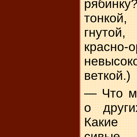
рябинку
тонкой, 
гнутой
красно-о
невысо
веткой.)
— Что м
о други
Какие 
сивые, 