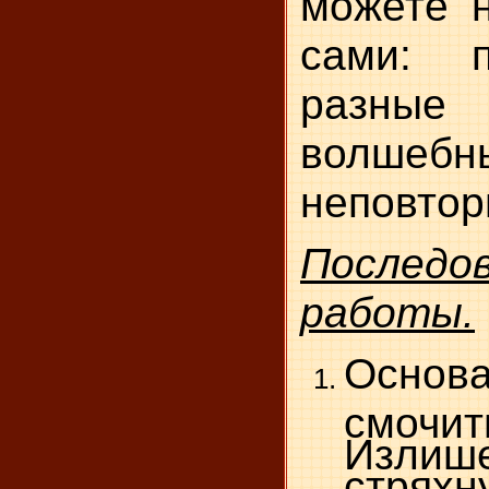
можете н
сами: 
разны
волшеб
неповтор
Последо
работы.
Основа
смочит
Изли
стряхн