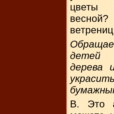
цветы р
весной?
ветрениц
Обраща
детей
дерева 
укра
бумажны
В. Это 