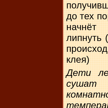
получив
до тех по
начнё
липнуть 
происход
клея)
Дети л
суша
комнатн
темпе