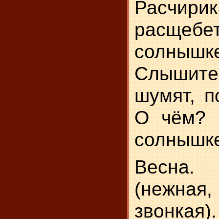
Расчирик
расщеб
солныш
Слыши
шумят, п
О чём? 
солнышке
Весна.
(нежная
звонкая).