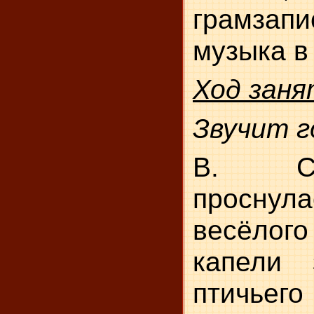
грамзапи
музыка в
Ход заня
Звучит г
В. С
просн
весёлог
капели
птичьег