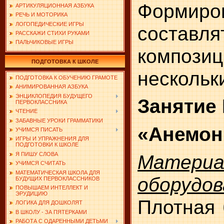
Формиро
АРТИКУЛЯЦИОННАЯ АЗБУКА
РЕЧЬ И МОТОРИКА
ЛОГОПЕДИЧЕСКИЕ ИГРЫ
составля
РАССКАЖИ СТИХИ РУКАМИ
ПАЛЬЧИКОВЫЕ ИГРЫ
компо
ПОДГОТОВКА К ШКОЛЕ
нескольк
ПОДГОТОВКА К ОБУЧЕНИЮ ГРАМОТЕ
АНИМИРОВАННАЯ АЗБУКА
ЭНЦИКЛОПЕДИЯ БУДУЩЕГО
Занятие
ПЕРВОКЛАССНИКА
ЧТЕНИЕ
ЗАБАВНЫЕ УРОКИ ГРАММАТИКИ
«Анемо
УЧИМСЯ ПИСАТЬ
ИГРЫ И УПРАЖНЕНИЯ ДЛЯ
ПОДГОТОВКИ К ШКОЛЕ
Мате
Я ПИШУ СЛОВА
УЧИМСЯ СЧИТАТЬ
МАТЕМАТИЧЕСКАЯ ШКОЛА ДЛЯ
оборудов
БУДУЩИХ ПЕРВОКЛАССНИКОВ
ПОВЫШАЕМ ИНТЕЛЛЕКТ И
ЭРУДИЦИЮ
Плотная 
ЛОГИКА ДЛЯ ДОШКОЛЯТ
В ШКОЛУ - ЗА ПЯТЕРКАМИ
РАБОТА С ОДАРЕННЫМИ ДЕТЬМИ