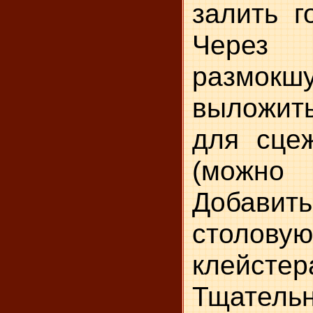
залить г
Через 
размок
выложит
для сце
(можно 
Добави
столо
клейст
Тщател