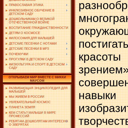
разноо
ПРАВОСЛАВАЯ ЭТИКА
ИНКЛЮЗИВНОЕ ОБУЧЕНИЕ В
многогра
ДЕТСКОМ САДУ
ДОШКОЛЬНИКАМ О ВЕЛИКОЙ
ОТЕЧЕСТВЕННОЙ ВОЙНЕ
окружа
ВОСПИТАНИЕ ГРАЖДАНСТВЕННОСТИ
ДЕТЯМ О КОСМОСЕ
ФИЛОСОФИЯ ДЛЯ МАЛЫШЕЙ
постига
ДЕТСКИЕ ПЕСЕНКИ С НОТАМИ
ДЕТСКИЕ ПЕСЕНКИ В MP3
красот
ПОЧЕМУЧКИ
ПРОГУЛКИ В ДЕТСКОМ САДУ
ФИЗКУЛЬТУРА И СПОРТ В ДЕТСКОМ
зрением»
САДУ
ОТКРЫВАЕМ МИР ВМЕСТЕ С МИККИ
совершен
МАУСОМ
РАЗВИВАЮЩАЯ ЭНЦИКЛОПЕДИЯ ДЛЯ
навыки
МАЛЫШЕЙ
МЫ ЖИВЕМ В РОССИИ
УВЛЕКАТЕЛЬНЫЙ КОСМОС
изобрази
ПЛАНЕТА ЗЕМЛЯ
КЕМ СТАТЬ? МАЛЫШИ В МИРЕ
ПРОФЕССИЙ
творче
РЕБЯТАМ-ДОШКОЛЯТАМ ИНТЕРЕСНО
О ЗВЕРЯТАХ