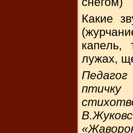
снегом)
Какие зв
(журча
капель, 
лужах, щ
Педаг
птичку
стихотв
В.Жуковс
«Жаворон