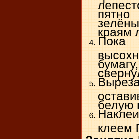
лепес
пятно
зелён
краям 
Пока 
высохн
бумагу
сверну
Вырез
оста
белую 
Накл
клеем 