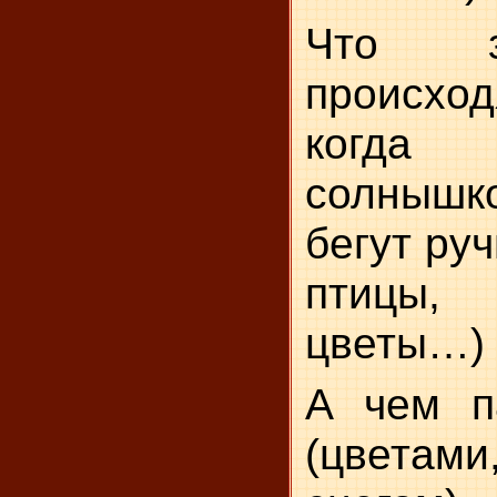
Что з
происхо
когда
солнышко
бегут ру
птицы,
цветы…)
А чем п
(цвета