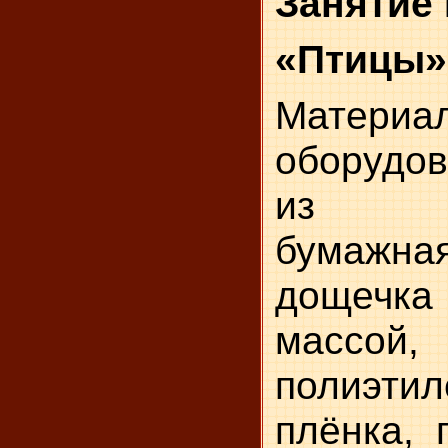
Занятие
«Птицы»
Мате
оборудов
из па
бумажн
дощечка 
массой
полиэтил
плёнка, 