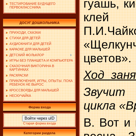
гуашь, к
ТЕСТИРОВАНИЕ БУДУЩЕГО
ПЕРВОКЛАССНИКА
кле
ДОСУГ ДОШКОЛЬНИКА
П.И.Чайк
ПРИХОДИ, СКАЗКА!
СТИХИ ДЛЯ ДЕТЕЙ
«Щелкун
АУДИОКНИГИ ДЛЯ ДЕТЕЙ
КАРАОКЕ ДЛЯ МАЛЫШЕЙ
цветов».
ДЕТСКИЙ ФОЛЬКЛОР
ИГРЫ БЕЗ ПЛАНШЕТА И КОМПЬЮТЕРА
СКАЗОЧНАЯ ВИКТОРИНА В
КАРТИНКАХ
Ход заня
РАСКРАСКИ
ПРИКЛЮЧЕНИЯ, ИГРЫ, ОПЫТЫ. ПОКА
РЕБЕНОК НЕ ВЫРОС
Звучит
КРОССВОРДЫ ДЛЯ МАЛЫШЕЙ
НЕСКУЧАЙКА
цикла «В
Форма входа
В. Вот и
Войти через uID
Старая форма входа
весна. З
Категории раздела