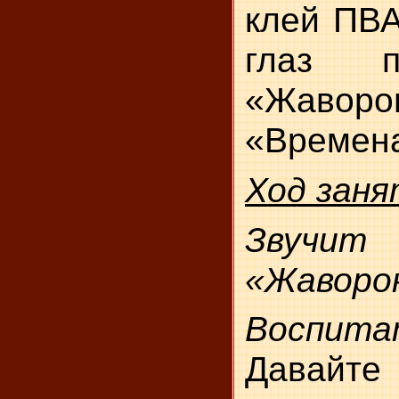
клей ПВА
глаз п
«Жаворон
«Времена
Ход заня
Звуч
«Жаворон
Воспита
Давай