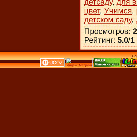
детсаду
,
для 
цвет
,
Учимся
,
детском саду
,
Просмотров
:
2
Рейтинг
:
5.0
/
1
Co