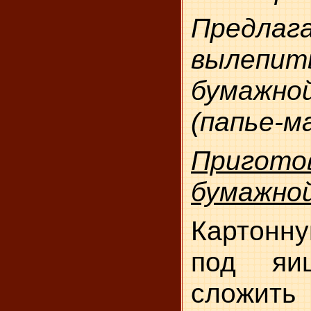
Предла
выле
бумаж
(папье-м
Пригото
бумажно
Картонну
под яиц
сложить