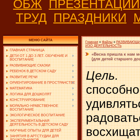
ОБЖ
ПРЕЗЕНТАЦИ
ТРУД
ПРАЗДНИКИ
МЕНЮ САЙТА
Главная
»
Файлы
»
РАЗВИВАЮЩИ
ИЗО ДЕЯТЕЛЬНОСТЬ
ГЛАВНАЯ СТРАНИЦА
«Весна пришла к нам м
ДЕТИ ОТ 1 ДО 3 ЛЕТ. ОБУЧЕНИЕ И
(для детей старшего до
ВОСПИТАНИЕ
РАЗВИВАЮЩИЕ СКАЗКИ
Цель.
Фо
РЕБЕНОК В ДЕТСКОМ САДУ
РАЗВИТИЕ РЕЧИ
ОРИЕНТИРОВАНИЕ В ПРОСТРАНСТВЕ
способно
МАТЕМАТИКА
ЛОГИКА ДЛЯ ДОШКОЛЯТ
удивлять
КОНСТРУИРОВАНИЕ
МОРАЛЬНО-НРАВСТВЕННОЕ
ВОСПИТАНИЕ
радо
ЭКОЛОГИЧЕСКОЕ ВОСПИТАНИЕ
ЭКСПЕРИМЕНТАЛЬНАЯ
ДЕЯТЕЛЬНОСТЬ В ДЕТСКОМ САДУ
восхищат
НАУЧНЫЕ ОПЫТЫ ДЛЯ ДЕТЕЙ
ЗАНЯТИЯ В АРТСТУДИИ ДЛЯ
ДОШКОЛЬНИКОВ