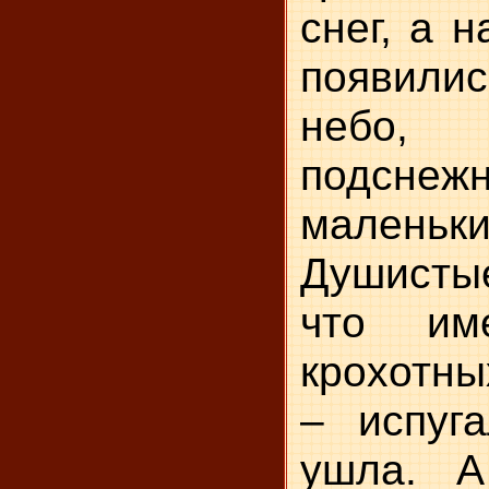
снег, а 
появилис
небо
подснежн
маленьк
Душистые
что им
крохотны
– испуг
ушла. А