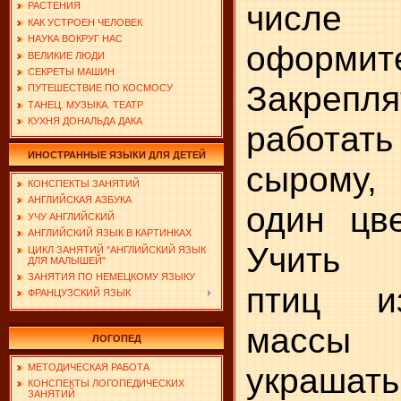
числе д
РАСТЕНИЯ
КАК УСТРОЕН ЧЕЛОВЕК
НАУКА ВОКРУГ НАС
оформите
ВЕЛИКИЕ ЛЮДИ
СЕКРЕТЫ МАШИН
Закреп
ПУТЕШЕСТВИЕ ПО КОСМОСУ
ТАНЕЦ. МУЗЫКА. ТЕАТР
КУХНЯ ДОНАЛЬДА ДАКА
работат
ИНОСТРАННЫЕ ЯЗЫКИ ДЛЯ ДЕТЕЙ
сырому,
КОНСПЕКТЫ ЗАНЯТИЙ
АНГЛИЙСКАЯ АЗБУКА
один цве
УЧУ АНГЛИЙСКИЙ
АНГЛИЙСКИЙ ЯЗЫК В КАРТИНКАХ
Учить и
ЦИКЛ ЗАНЯТИЙ "АНГЛИЙСКИЙ ЯЗЫК
ДЛЯ МАЛЫШЕЙ"
ЗАНЯТИЯ ПО НЕМЕЦКОМУ ЯЗЫКУ
птиц и
ФРАНЦУЗСКИЙ ЯЗЫК
массы (
ЛОГОПЕД
укра
МЕТОДИЧЕСКАЯ РАБОТА
КОНСПЕКТЫ ЛОГОПЕДИЧЕСКИХ
ЗАНЯТИЙ