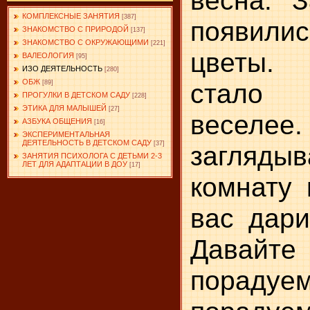
КОМПЛЕКСНЫЕ ЗАНЯТИЯ
[387]
появил
ЗНАКОМСТВО С ПРИРОДОЙ
[137]
ЗНАКОМСТВО С ОКРУЖАЮЩИМИ
[221]
цветы.
ВАЛЕОЛОГИЯ
[95]
ИЗО ДЕЯТЕЛЬНОСТЬ
[280]
ОБЖ
стало
[89]
ПРОГУЛКИ В ДЕТСКОМ САДУ
[228]
ЭТИКА ДЛЯ МАЛЫШЕЙ
[27]
веселее.
АЗБУКА ОБЩЕНИЯ
[16]
ЭКСПЕРИМЕНТАЛЬНАЯ
ДЕЯТЕЛЬНОСТЬ В ДЕТСКОМ САДУ
[37]
загляды
ЗАНЯТИЯ ПСИХОЛОГА С ДЕТЬМИ 2-3
ЛЕТ ДЛЯ АДАПТАЦИИ В ДОУ
[17]
комнату 
вас дари
Давайте
порадуе