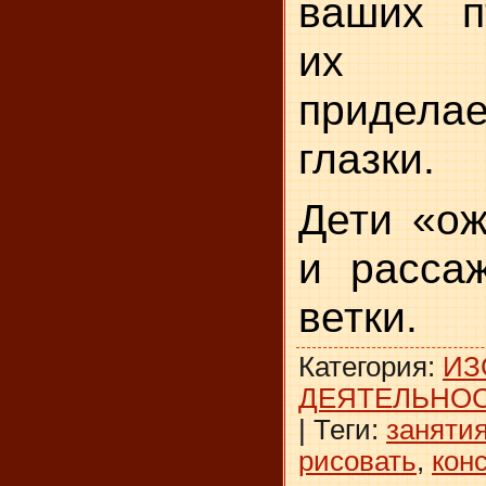
ваших п
их п
приделае
глазки.
Дети «ож
и расса
ветки.
Категория
:
ИЗ
ДЕЯТЕЛЬНО
|
Теги
:
заняти
рисовать
,
кон