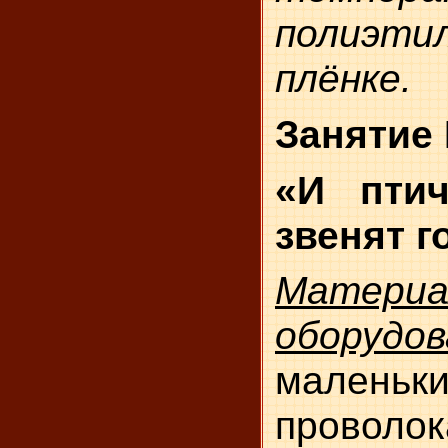
полиэти
плёнке.
Занятие
«И пти
звенят г
Мате
оборудов
малень
проволо