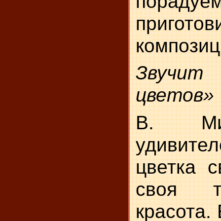
пораду
пригото
композиц
Звучи
цветов»
В. Ми
удивител
цветка с
своя т
красота.