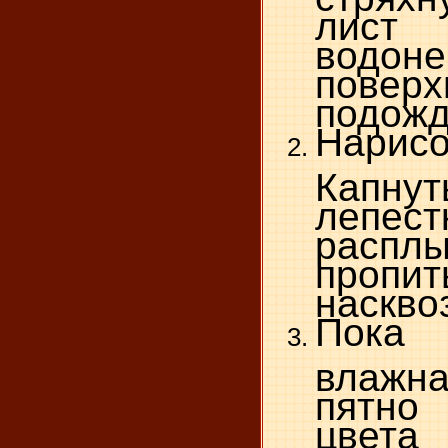
ли
водон
пове
подожд
Нарис
Капнут
лепес
расп
пропит
насквоз
Пок
влажн
пятно 
цвета