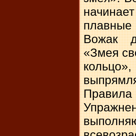
начина
плавны
Вожак д
«Змея св
кольц
выпрямляе
Прави
Упражне
выпол
всевозр