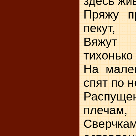
здесь жив
Пряжу пр
пекут,
Вяжут
тихонько
На мален
спят по н
Распуще
плечам,
Сверч