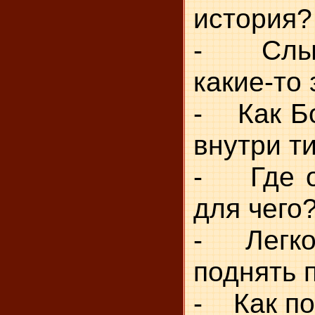
история?
- Слыш
какие-то 
- Как Бо
внутри т
- Где о
для чего
- Легко
поднять 
- Как по