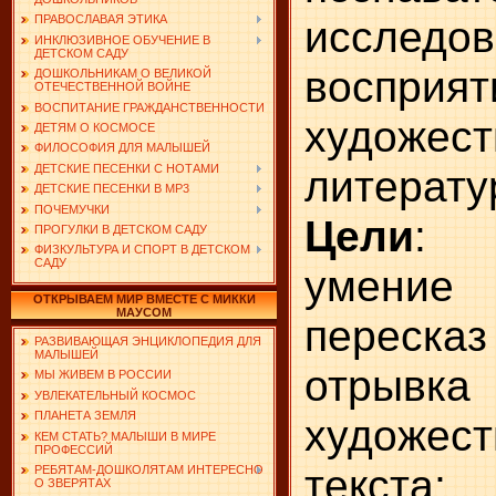
исследов
ПРАВОСЛАВАЯ ЭТИКА
ИНКЛЮЗИВНОЕ ОБУЧЕНИЕ В
ДЕТСКОМ САДУ
восприят
ДОШКОЛЬНИКАМ О ВЕЛИКОЙ
ОТЕЧЕСТВЕННОЙ ВОЙНЕ
ВОСПИТАНИЕ ГРАЖДАНСТВЕННОСТИ
художест
ДЕТЯМ О КОСМОСЕ
ФИЛОСОФИЯ ДЛЯ МАЛЫШЕЙ
литерату
ДЕТСКИЕ ПЕСЕНКИ С НОТАМИ
ДЕТСКИЕ ПЕСЕНКИ В MP3
ПОЧЕМУЧКИ
Цели
: 
ПРОГУЛКИ В ДЕТСКОМ САДУ
ФИЗКУЛЬТУРА И СПОРТ В ДЕТСКОМ
САДУ
умение
ОТКРЫВАЕМ МИР ВМЕСТЕ С МИККИ
МАУСОМ
переска
РАЗВИВАЮЩАЯ ЭНЦИКЛОПЕДИЯ ДЛЯ
МАЛЫШЕЙ
отрывка
МЫ ЖИВЕМ В РОССИИ
УВЛЕКАТЕЛЬНЫЙ КОСМОС
ПЛАНЕТА ЗЕМЛЯ
художест
КЕМ СТАТЬ? МАЛЫШИ В МИРЕ
ПРОФЕССИЙ
текста;
РЕБЯТАМ-ДОШКОЛЯТАМ ИНТЕРЕСНО
О ЗВЕРЯТАХ