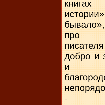
книгах
истор
бывало»
про ж
писателя
добро и 
и тр
благо
непорядо
- Об