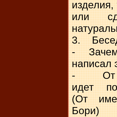
изделия,
или сд
натураль
3. Бесе
- Зачем 
написал 
- От ч
идет по
(От име
Бори)