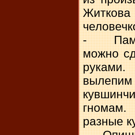
Житкова 
человечк
- Памя
можно сд
руками
вылепи
кувшинч
гномам.
разные к
- Опиши