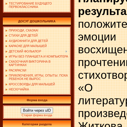
ТЕСТИРОВАНИЕ БУДУЩЕГО
результа
ПЕРВОКЛАССНИКА
положит
ДОСУГ ДОШКОЛЬНИКА
ПРИХОДИ, СКАЗКА!
эмоции 
СТИХИ ДЛЯ ДЕТЕЙ
АУДИОКНИГИ ДЛЯ ДЕТЕЙ
восхищ
КАРАОКЕ ДЛЯ МАЛЫШЕЙ
ДЕТСКИЙ ФОЛЬКЛОР
ИГРЫ БЕЗ ПЛАНШЕТА И КОМПЬЮТЕРА
прочтени
СКАЗОЧНАЯ ВИКТОРИНА В
КАРТИНКАХ
стихотво
РАСКРАСКИ
ПРИКЛЮЧЕНИЯ, ИГРЫ, ОПЫТЫ. ПОКА
РЕБЕНОК НЕ ВЫРОС
«О г
КРОССВОРДЫ ДЛЯ МАЛЫШЕЙ
НЕСКУЧАЙКА
литерату
Форма входа
произве
Войти через uID
Старая форма входа
Житкова 
Категории раздела