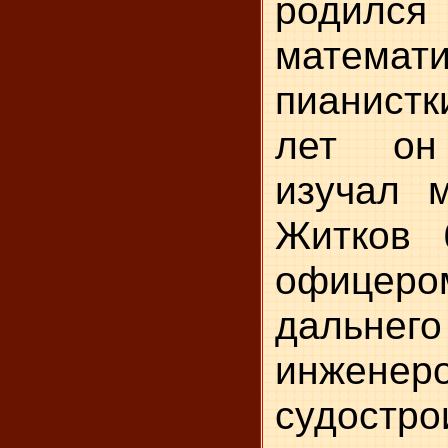
родилс
мате
пианистк
лет он
изучал 
Житков 
офицеро
дальнег
инженер
судостро