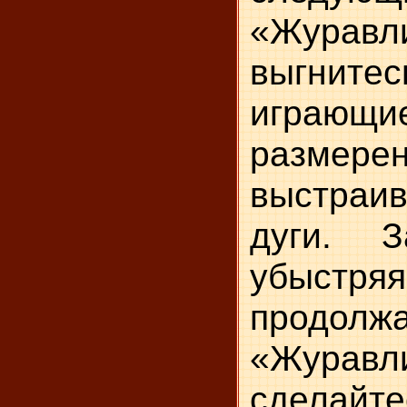
«Журавли
выгнитес
играющи
размере
выстраив
дуги. З
убыст
продолжа
«Журавли
сделайте