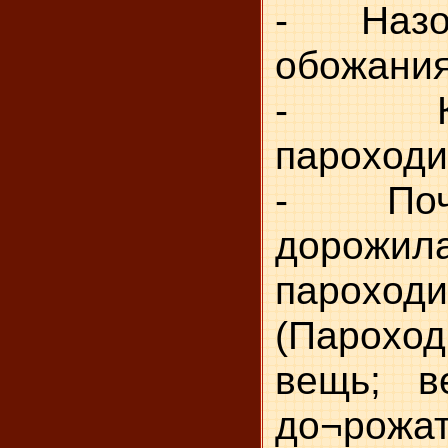
- Назов
обожания
- Как
пароходи
- Поче
дорожил
пароход
(Пароход
вещь; в
до¬рожат