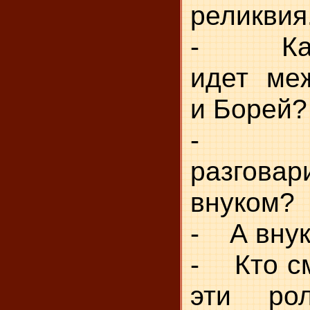
реликвия
- Како
идет ме
и Борей?
- Как
разгов
внуком?
- А вну
- Кто см
эти ро