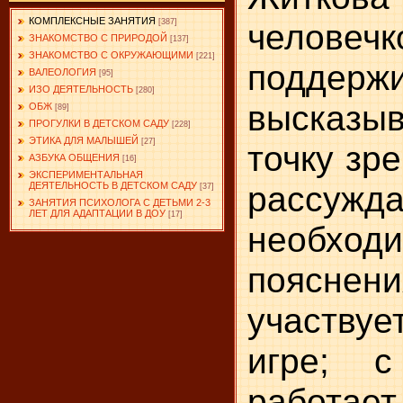
КОМПЛЕКСНЫЕ ЗАНЯТИЯ
человеч
[387]
ЗНАКОМСТВО С ПРИРОДОЙ
[137]
ЗНАКОМСТВО С ОКРУЖАЮЩИМИ
[221]
поддержи
ВАЛЕОЛОГИЯ
[95]
ИЗО ДЕЯТЕЛЬНОСТЬ
[280]
высказ
ОБЖ
[89]
ПРОГУЛКИ В ДЕТСКОМ САДУ
[228]
ЭТИКА ДЛЯ МАЛЫШЕЙ
[27]
точку зр
АЗБУКА ОБЩЕНИЯ
[16]
ЭКСПЕРИМЕНТАЛЬНАЯ
рассужд
ДЕЯТЕЛЬНОСТЬ В ДЕТСКОМ САДУ
[37]
ЗАНЯТИЯ ПСИХОЛОГА С ДЕТЬМИ 2-3
ЛЕТ ДЛЯ АДАПТАЦИИ В ДОУ
[17]
необход
пояснен
участвуе
игре; с
рабо