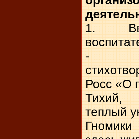
деятель
1. Вво
воспитат
- По
стихотв
Росс «О 
Тихий,
теплый у
Гномик