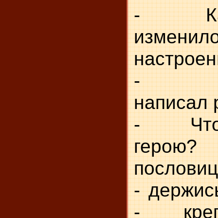
- Как
изменил
настроен
- Зач
написал 
- Что 
герою?
пословиц
- держис
- креп