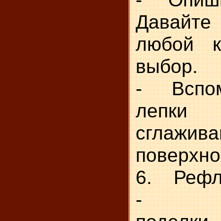
Давайт
любой к
выбор.
- Вспом
лепки
сглажива
поверхно
6. Рефл
- Рас