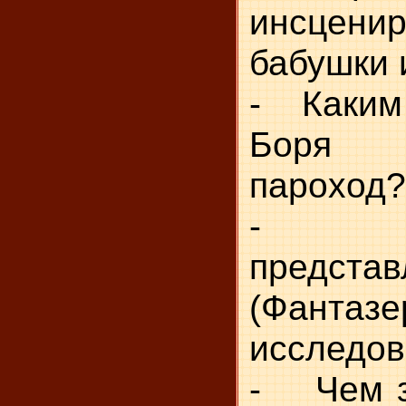
инсцени
бабушки 
- Каким 
Боря 
пароход?
- Ка
представ
(Фантазе
исследов
- Чем з