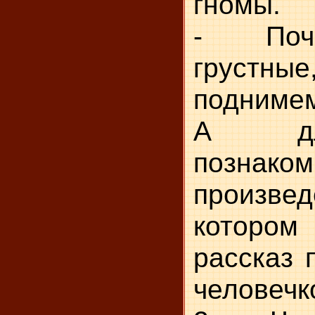
гномы.
- Поче
грустные
поднимем
А дл
позна
произв
которо
рассказ 
человечк