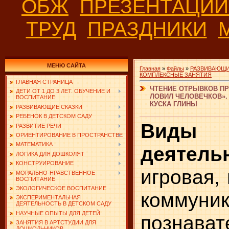
ОБЖ
ПРЕЗЕНТАЦИ
ТРУД
ПРАЗДНИКИ
МЕНЮ САЙТА
Главная
»
Файлы
»
РАЗВИВАЮЩИ
КОМПЛЕКСНЫЕ ЗАНЯТИЯ
ГЛАВНАЯ СТРАНИЦА
ЧТЕНИЕ ОТРЫВКОВ ПРО
ДЕТИ ОТ 1 ДО 3 ЛЕТ. ОБУЧЕНИЕ И
ЛОВИЛ ЧЕЛОВЕЧКОВ».
ВОСПИТАНИЕ
КУСКА ГЛИНЫ
РАЗВИВАЮЩИЕ СКАЗКИ
РЕБЕНОК В ДЕТСКОМ САДУ
Виды
РАЗВИТИЕ РЕЧИ
ОРИЕНТИРОВАНИЕ В ПРОСТРАНСТВЕ
МАТЕМАТИКА
деятель
ЛОГИКА ДЛЯ ДОШКОЛЯТ
КОНСТРУИРОВАНИЕ
игровая,
МОРАЛЬНО-НРАВСТВЕННОЕ
ВОСПИТАНИЕ
ЭКОЛОГИЧЕСКОЕ ВОСПИТАНИЕ
коммуник
ЭКСПЕРИМЕНТАЛЬНАЯ
ДЕЯТЕЛЬНОСТЬ В ДЕТСКОМ САДУ
НАУЧНЫЕ ОПЫТЫ ДЛЯ ДЕТЕЙ
познават
ЗАНЯТИЯ В АРТСТУДИИ ДЛЯ
ДОШКОЛЬНИКОВ