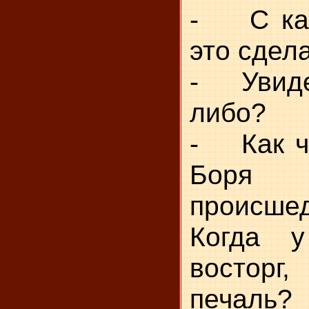
- С как
это сдел
- Увидел
либо?
- Как чу
Боря
происше
Когда 
восторг
печаль?