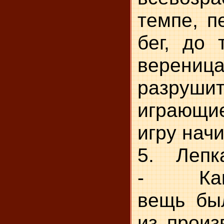
темпе, п
бег, до 
вере
разруш
играющие
игру нач
5. Лепка
- Кака
вещь бы
из произ