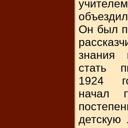
учителем
объезди
Он был 
рассказ
знания 
стать п
1924 г
начал п
постепе
детскую 