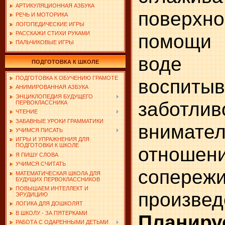
АРТИКУЛЯЦИОННАЯ АЗБУКА
поверх
РЕЧЬ И МОТОРИКА
ЛОГОПЕДИЧЕСКИЕ ИГРЫ
помощи 
РАССКАЖИ СТИХИ РУКАМИ
ПАЛЬЧИКОВЫЕ ИГРЫ
воде 
ПОДГОТОВКА К ШКОЛЕ
ПОДГОТОВКА К ОБУЧЕНИЮ ГРАМОТЕ
воспитыв
АНИМИРОВАННАЯ АЗБУКА
ЭНЦИКЛОПЕДИЯ БУДУЩЕГО
заботлив
ПЕРВОКЛАССНИКА
ЧТЕНИЕ
ЗАБАВНЫЕ УРОКИ ГРАММАТИКИ
внимате
УЧИМСЯ ПИСАТЬ
ИГРЫ И УПРАЖНЕНИЯ ДЛЯ
ПОДГОТОВКИ К ШКОЛЕ
отноше
Я ПИШУ СЛОВА
УЧИМСЯ СЧИТАТЬ
сопереж
МАТЕМАТИЧЕСКАЯ ШКОЛА ДЛЯ
БУДУЩИХ ПЕРВОКЛАССНИКОВ
ПОВЫШАЕМ ИНТЕЛЛЕКТ И
произвед
ЭРУДИЦИЮ
ЛОГИКА ДЛЯ ДОШКОЛЯТ
В ШКОЛУ - ЗА ПЯТЕРКАМИ
Планир
РАБОТА С ОДАРЕННЫМИ ДЕТЬМИ