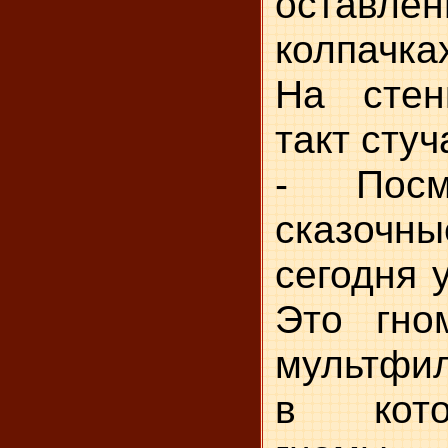
оставле
колпачка
На стен
такт стуч
- Посмо
сказоч
сегодня у
Это гно
мультфил
в кото