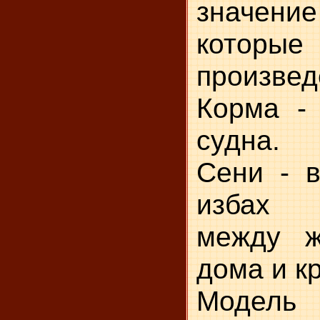
значе
которые 
произвед
Корма - 
судна.
Сени - в
избах 
между ж
дома и к
Модель