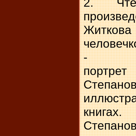
2. Чтен
произве
Житкова 
человечк
- Рас
портр
Степанов
иллюст
книга
Степан