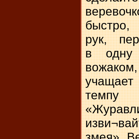
верево
быстро,
рук, пер
в одну
вожаком,
учащает 
темп
«Журавли
изви¬в
змея». В