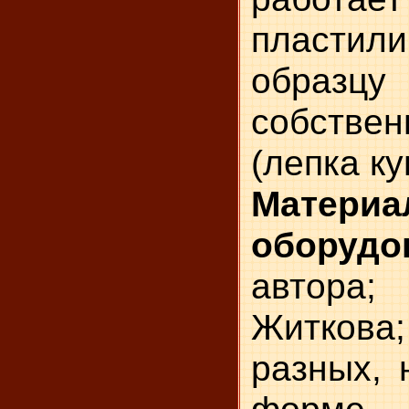
пласт
обр
собствен
(лепка к
Мате
оборудо
автора;
Житкова
разных, 
форме 