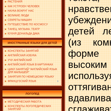
РАСТЕНИЯ
нравств
КАК УСТРОЕН ЧЕЛОВЕК
НАУКА ВОКРУГ НАС
ВЕЛИКИЕ ЛЮДИ
убежде
СЕКРЕТЫ МАШИН
ПУТЕШЕСТВИЕ ПО КОСМОСУ
детей л
ТАНЕЦ. МУЗЫКА. ТЕАТР
КУХНЯ ДОНАЛЬДА ДАКА
(из ко
ИНОСТРАННЫЕ ЯЗЫКИ ДЛЯ ДЕТЕЙ
форме
КОНСПЕКТЫ ЗАНЯТИЙ
АНГЛИЙСКАЯ АЗБУКА
УЧУ АНГЛИЙСКИЙ
высоким
АНГЛИЙСКИЙ ЯЗЫК В КАРТИНКАХ
ЦИКЛ ЗАНЯТИЙ "АНГЛИЙСКИЙ ЯЗЫК
исполь
ДЛЯ МАЛЫШЕЙ"
ЗАНЯТИЯ ПО НЕМЕЦКОМУ ЯЗЫКУ
ФРАНЦУЗСКИЙ ЯЗЫК
оттягива
ЛОГОПЕД
вдавлива
МЕТОДИЧЕСКАЯ РАБОТА
сглажива
КОНСПЕКТЫ ЛОГОПЕДИЧЕСКИХ
ЗАНЯТИЙ