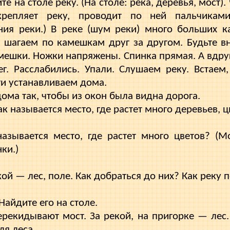
те на столе реку. (На столе: река, деревья, мост)
икрепляет реку, проводит по ней пальчикам
ния реки.) В реке (шум реки) много больших ка
 шагаем по камешкам друг за другом. Будьте в
амешки. Ножки напряжены. Спинка прямая. А вдруг
г. Расслабились. Упа­ли. Слушаем реку. Встаем
ги устанавливаем дома.
ома так, чтобы из окон была видна дорога.
ак называется место, где растет много деревьев, 
называется место, где растет много цве­тов? (
ки.)
кой — лес, поле. Как добраться до них? Как реку 
ь. Найдите его на столе.
ерекидывают мост. За рекой, на пригорке — лес.
ля леса.