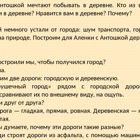
Антошкой мечтают побывать в деревне. Кто из в
 в деревне? Нравится вам в деревне? Почему?
 немного устали от города: шум транспорта, гор
 на природе. Построим для Аленки с Антошкой де
построили мы, чтобы получился город?
а.
ним две дороги: городскую и деревенскую.
ушечный город» рядом с городской дорого
 сравнивают их по внешнему виду, на ощупь.
 друг от друга?
рога — гладкая, прямая, ровная. Деревен­ская — 
тая.
ы думаете, почему эти дороги такие разные?
ди строят дороги из асфальта, с помощью машин