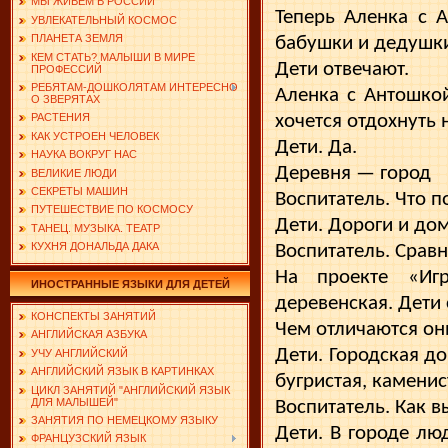
МЫ ЖИВЕМ В РОССИИ
Теперь Аленка с 
УВЛЕКАТЕЛЬНЫЙ КОСМОС
ПЛАНЕТА ЗЕМЛЯ
бабушки и дедушки
КЕМ СТАТЬ? МАЛЫШИ В МИРЕ
Дети отвечают.
ПРОФЕССИЙ
РЕБЯТАМ-ДОШКОЛЯТАМ ИНТЕРЕСНО
Аленка с Антошкой
О ЗВЕРЯТАХ
хочется отдохнуть
РАСТЕНИЯ
КАК УСТРОЕН ЧЕЛОВЕК
Дети. Да.
НАУКА ВОКРУГ НАС
Деревня — город
ВЕЛИКИЕ ЛЮДИ
СЕКРЕТЫ МАШИН
Воспитатель. Что 
ПУТЕШЕСТВИЕ ПО КОСМОСУ
Дети. Дороги и дом
ТАНЕЦ. МУЗЫКА. ТЕАТР
КУХНЯ ДОНАЛЬДА ДАКА
Воспитатель. Срав
На проекте «Игр
ИНОСТРАННЫЕ ЯЗЫКИ ДЛЯ ДЕТЕЙ
деревенская. Дети
КОНСПЕКТЫ ЗАНЯТИЙ
Чем отличаются они
АНГЛИЙСКАЯ АЗБУКА
Дети. Городская до
УЧУ АНГЛИЙСКИЙ
АНГЛИЙСКИЙ ЯЗЫК В КАРТИНКАХ
бугристая, каменис
ЦИКЛ ЗАНЯТИЙ "АНГЛИЙСКИЙ ЯЗЫК
ДЛЯ МАЛЫШЕЙ"
Воспитатель. Как в
ЗАНЯТИЯ ПО НЕМЕЦКОМУ ЯЗЫКУ
Дети. В городе лю
ФРАНЦУЗСКИЙ ЯЗЫК