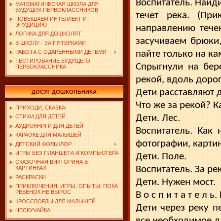
Воспитатель. Найди
МАТЕМАТИЧЕСКАЯ ШКОЛА ДЛЯ
БУДУЩИХ ПЕРВОКЛАССНИКОВ
течет река. (Пр
ПОВЫШАЕМ ИНТЕЛЛЕКТ И
ЭРУДИЦИЮ
направлению тече
ЛОГИКА ДЛЯ ДОШКОЛЯТ
засучиваем брюки,
В ШКОЛУ - ЗА ПЯТЕРКАМИ
пайте только на к
РАБОТА С ОДАРЕННЫМИ ДЕТЬМИ
ТЕСТИРОВАНИЕ БУДУЩЕГО
Спрыгнули на бере
ПЕРВОКЛАССНИКА
рекой, вдоль доро
Дети расставляют д
ДОСУГ ДОШКОЛЬНИКА
Что же за рекой? К
ПРИХОДИ, СКАЗКА!
Дети. Лес.
СТИХИ ДЛЯ ДЕТЕЙ
АУДИОКНИГИ ДЛЯ ДЕТЕЙ
Воспитатель. Как 
КАРАОКЕ ДЛЯ МАЛЫШЕЙ
фотографии, картин
ДЕТСКИЙ ФОЛЬКЛОР
ИГРЫ БЕЗ ПЛАНШЕТА И КОМПЬЮТЕРА
Дети. Поле.
СКАЗОЧНАЯ ВИКТОРИНА В
Воспитатель. За ре
КАРТИНКАХ
РАСКРАСКИ
Дети. Нужен мост.
ПРИКЛЮЧЕНИЯ, ИГРЫ, ОПЫТЫ. ПОКА
РЕБЕНОК НЕ ВЫРОС
В о с п и т а т е л 
КРОССВОРДЫ ДЛЯ МАЛЫШЕЙ
Дети через реку п
НЕСКУЧАЙКА
все необходимое д