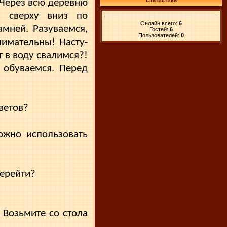
Статистика
. Через всю деревню
и сверху вниз по
Онлайн всего:
6
мней. Разуваемся,
Гостей:
6
Пользователей:
0
нимательны! Насту­
 в воду свалимся?!
, обуваемся. Перед
цветов?
Можно использовать
перейти?
 Возьмите со стола