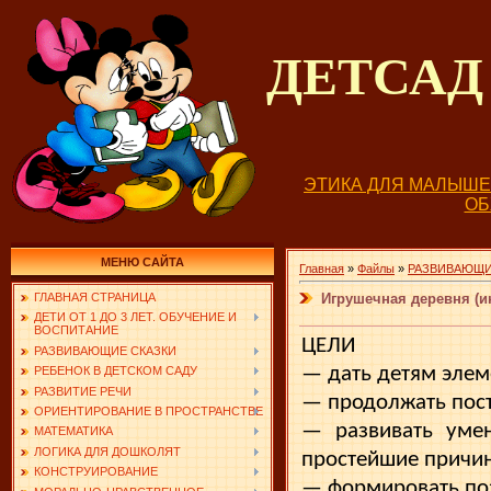
ДЕТСА
ЭТИКА ДЛЯ МАЛЫШ
О
МЕНЮ САЙТА
Главная
»
Файлы
»
РАЗВИВАЮЩИ
Игрушечная деревня (и
ГЛАВНАЯ СТРАНИЦА
ДЕТИ ОТ 1 ДО 3 ЛЕТ. ОБУЧЕНИЕ И
ВОСПИТАНИЕ
ЦЕЛИ
РАЗВИВАЮЩИЕ СКАЗКИ
— дать детям элем
РЕБЕНОК В ДЕТСКОМ САДУ
РАЗВИТИЕ РЕЧИ
— продолжать пост
ОРИЕНТИРОВАНИЕ В ПРОСТРАНСТВЕ
— развивать умен
МАТЕМАТИКА
ЛОГИКА ДЛЯ ДОШКОЛЯТ
простейшие причин
КОНСТРУИРОВАНИЕ
— формировать поз