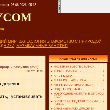
етверг, 06.08.2026, 05:35
УСОМ
од
ИЙ МИР
ВАЛЕОЛОГИЯ
ЗНАКОМСТВО С ПРИРОДОЙ
ЗДНИКИ
МУЗЫКАЛЬНЫЕ ЗАНЯТИЯ
НАШИ РУКИ НЕ ДЛЯ СКУКИ
ироде и развитию речи)
МАСТЕРИМ ВМЕСТЕ С МАМОЙ
УЧИМСЯ РИСОВАТЬ
11.05.2011, 13:05
АППЛИКАЦИЯ
ЛЕПКА ИЗ ПЛАСТИЛИНА
в деревне;
ЛЕПИМ ИЗ СОЛЕНОГО ТЕСТА
ПОДЕЛКИ ИЗ БУМАГИ
НОВОГОДНИЕ ХЛОПОТЫ В ДЕТСКОМ
ть, устанавливать
САДУ
ВОЛШЕБНЫЕ ПОДЕЛКИ СВОИМИ
РУКАМИ
ЗАБАВНЫЕ МАСКИ ДЛЯ ДЕТЕЙ