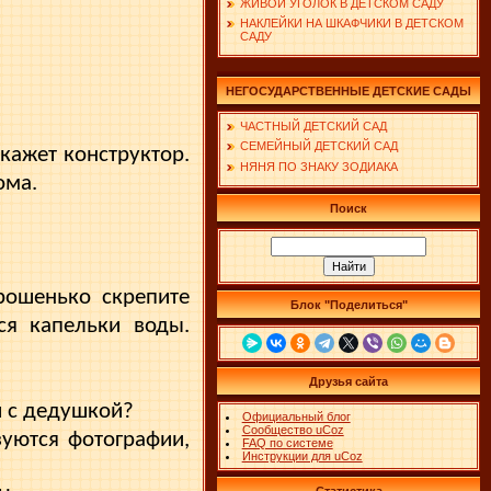
ЖИВОЙ УГОЛОК В ДЕТСКОМ САДУ
НАКЛЕЙКИ НА ШКАФЧИКИ В ДЕТСКОМ
САДУ
НЕГОСУДАРСТВЕННЫЕ ДЕТСКИЕ САДЫ
ЧАСТНЫЙ ДЕТСКИЙ САД
СЕМЕЙНЫЙ ДЕТСКИЙ САД
кажет конструктор.
НЯНЯ ПО ЗНАКУ ЗОДИАКА
ома.
Поиск
рошенько скрепите
Блок "Поделиться"
ся капельки воды.
Друзья сайта
и с дедушкой?
Официальный блог
Сообщество uCoz
зу­ются фотографии,
FAQ по системе
Инструкции для uCoz