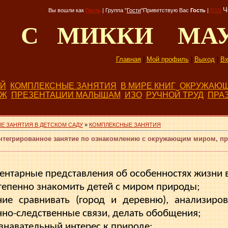
Ч
Вы вошли как
Гость
|
Группа
"
Гости
"
Приветствую Вас
Гость
|
RSS
Д С МИККИ МА
Главная
|
Мой профиль
|
Выход
|
Вх
ЕЙ
КОМПЛЕКСНЫЕ ЗАНЯТИЯ
В МИРЕ КНИГ
ОКРУЖАЮЩ
БЖ
ПРЕЗЕНТАЦИИ МАЛЫШАМ
ИЗО
РУЧНОЙ ТРУД
ПРА
Е ЗАНЯТИЯ В ДЕТСКОМ САДУ
»
КОМПЛЕКСНЫЕ ЗАНЯТИЯ
нтегрированное занятие по ознакомлению с окружающим миром, пр
ентарные представления об особенностях жизни 
епенно знакомить детей с миром природы;
ие сравнивать (город и деревню), анализи­рова
но-следственные связи, делать обобщения;
навательный интерес к природе;