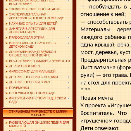
МОРАЛЬНО-НРАВСТВЕННОЕ
ВОСПИТАНИЕ
— пробуждать в д
ЭКОЛОГИЧЕСКОЕ ВОСПИТАНИЕ
отношение к ней;
ЭКСПЕРИМЕНТАЛЬНАЯ
ДЕЯТЕЛЬНОСТЬ В ДЕТСКОМ САДУ
— способствовать 
НАУЧНЫЕ ОПЫТЫ ДЛЯ ДЕТЕЙ
Материалы: дерев
ЗАНЯТИЯ В АРТСТУДИИ ДЛЯ
ДОШКОЛЬНИКОВ
каждого ребенка п
ПРАВОСЛАВАЯ ЭТИКА
ИНКЛЮЗИВНОЕ ОБУЧЕНИЕ В
одна крыша); река,
ДЕТСКОМ САДУ
мост, деревья, кус
ДОШКОЛЬНИКАМ О ВЕЛИКОЙ
ОТЕЧЕСТВЕННОЙ ВОЙНЕ
Предварительная 
ВОСПИТАНИЕ ГРАЖДАНСТВЕННОСТИ
ДЕТЯМ О КОСМОСЕ
Лист ватмана (форм
ФИЛОСОФИЯ ДЛЯ МАЛЫШЕЙ
руки) — это трава.
ДЕТСКИЕ ПЕСЕНКИ С НОТАМИ
на стол для проек
ДЕТСКИЕ ПЕСЕНКИ В MP3
ПОЧЕМУЧКИ
* **
ПРОГУЛКИ В ДЕТСКОМ САДУ
Новая мечта
ФИЗКУЛЬТУРА И СПОРТ В ДЕТСКОМ
САДУ
У проекта «Игруше
ОТКРЫВАЕМ МИР ВМЕСТЕ С МИККИ
Воспитатель. Что
МАУСОМ
игрушечном городе
РАЗВИВАЮЩАЯ ЭНЦИКЛОПЕДИЯ ДЛЯ
МАЛЫШЕЙ
Дети отвечают.