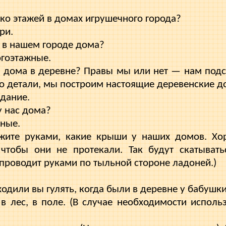
ько этажей в домах игрушечного города?
ри.
е в нашем городе дома?
огоэтажные.
е дома в деревне? Правы мы или нет — нам подс
го детали, мы пост­роим настоящие деревенские д
дание.
у нас дома?
жные.
ажите руками, какие крыши у наших до­мов. Хо
чтобы они не проте­кали. Так будут скатывать
про­водит руками по тыльной стороне ладоней.)
ходили вы гулять, когда были в деревне у бабушк
 в лес, в поле. (В случае необходимости исполь