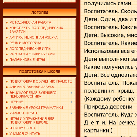
получились сами.
Воспитатель. Скол
ЛОГОПЕД
Дети. Один, два и т
МЕТОДИЧЕСКАЯ РАБОТА
Воспитатель. Каки
КОНСПЕКТЫ ЛОГОПЕДИЧЕСКИХ
ЗАНЯТИЙ
Дети. Высокие, мн
АРТИКУЛЯЦИОННАЯ АЗБУКА
Воспитатель. Каки
РЕЧЬ И МОТОРИКА
ЛОГОПЕДИЧЕСКИЕ ИГРЫ
Использовав все е
РАССКАЖИ СТИХИ РУКАМИ
Дети выполняют за
ПАЛЬЧИКОВЫЕ ИГРЫ
Какие получились 
ПОДГОТОВКА К ШКОЛЕ
Дети. Все одноэта
ПОДГОТОВКА К ОБУЧЕНИЮ ГРАМОТЕ
Воспитатель. Пок
АНИМИРОВАННАЯ АЗБУКА
половинки крыш, 
ЭНЦИКЛОПЕДИЯ БУДУЩЕГО
ПЕРВОКЛАССНИКА
(Каждому ребенку 
ЧТЕНИЕ
Природа деревни
ЗАБАВНЫЕ УРОКИ ГРАММАТИКИ
УЧИМСЯ ПИСАТЬ
Воспитатель. Куда 
ИГРЫ И УПРАЖНЕНИЯ ДЛЯ
Д е т и. На речку,
ПОДГОТОВКИ К ШКОЛЕ
Я ПИШУ СЛОВА
картинки.)
УЧИМСЯ СЧИТАТЬ