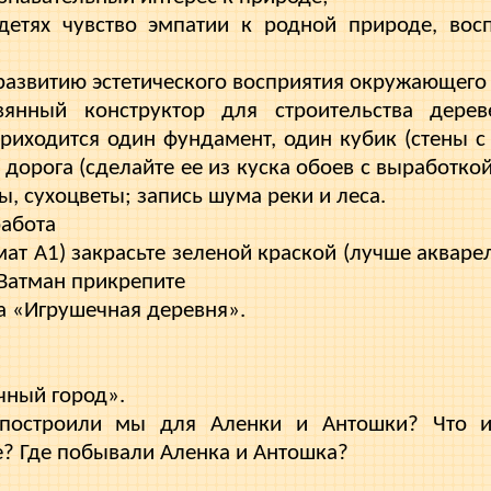
етях чувство эмпатии к родной природе, вос
развитию эстетического восприятия окру­жающего
янный конструктор для строительства дере­
риходится один фундамент, один кубик (стены с
 дорога (сделайте ее из куска обоев с выработко
ты, сухоцветы; запись шума реки и леса.
работа
ат А1) закрасьте зеленой краской (лучше акваре
 Ватман прикрепите
та «Игрушечная деревня».
чный город».
 построили мы для Аленки и Антошки? Что и
? Где побывали Аленка и Антошка?