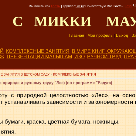
Ч
Вы вошли как
Гость
|
Группа
"
Гости
"
Приветствую Вас
Гость
|
RSS
Д С МИККИ МА
Главная
|
Мой профиль
|
Выход
|
Вх
ЕЙ
КОМПЛЕКСНЫЕ ЗАНЯТИЯ
В МИРЕ КНИГ
ОКРУЖАЮЩ
БЖ
ПРЕЗЕНТАЦИИ МАЛЫШАМ
ИЗО
РУЧНОЙ ТРУД
ПРА
Е ЗАНЯТИЯ В ДЕТСКОМ САДУ
»
КОМПЛЕКСНЫЕ ЗАНЯТИЯ
 природе и ручному труду "Лес) (по программе "Радуга)
оту с природной целостностью «Лес», на осно
 устанавливать зависи­мости и закономерности 
 бумаги, краска, цветная бу­мага, ножницы.
нятия.