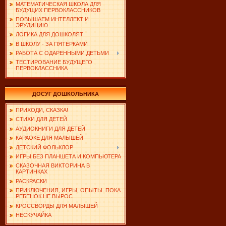
МАТЕМАТИЧЕСКАЯ ШКОЛА ДЛЯ
БУДУЩИХ ПЕРВОКЛАССНИКОВ
ПОВЫШАЕМ ИНТЕЛЛЕКТ И
ЭРУДИЦИЮ
ЛОГИКА ДЛЯ ДОШКОЛЯТ
В ШКОЛУ - ЗА ПЯТЕРКАМИ
РАБОТА С ОДАРЕННЫМИ ДЕТЬМИ
ТЕСТИРОВАНИЕ БУДУЩЕГО
ПЕРВОКЛАССНИКА
ДОСУГ ДОШКОЛЬНИКА
ПРИХОДИ, СКАЗКА!
СТИХИ ДЛЯ ДЕТЕЙ
АУДИОКНИГИ ДЛЯ ДЕТЕЙ
КАРАОКЕ ДЛЯ МАЛЫШЕЙ
ДЕТСКИЙ ФОЛЬКЛОР
ИГРЫ БЕЗ ПЛАНШЕТА И КОМПЬЮТЕРА
СКАЗОЧНАЯ ВИКТОРИНА В
КАРТИНКАХ
РАСКРАСКИ
ПРИКЛЮЧЕНИЯ, ИГРЫ, ОПЫТЫ. ПОКА
РЕБЕНОК НЕ ВЫРОС
КРОССВОРДЫ ДЛЯ МАЛЫШЕЙ
НЕСКУЧАЙКА