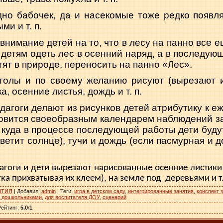
но бабочек, да и насекомые тоже редко по­явл
ми и т. п.
нимание детей на то, что в лесу на панно все е
 детям одеть лес в осенний наряд, а в последую
тят в природе, переносить на панно «Лес».
столы и по своему желанию рисуют (выреза­ют и
а, осенние листья, дождь и т. п.
агоги делают из рисунков детей атрибути­ку к е
новится своеобразным календарем наблюдений за
 куда в процессе последующей работы дети будут
светит солнце), тучи и дождь (если пасмур­ная и 
агоги и дети вырезают нарисованные осен­ние листики
ка при­хватывая их клеем), на земле под
деревьями и т.
ЯТИЯ
|
Добавил
:
admin
|
Теги
:
игра в детском саду
,
интегрированные занятия
,
конспект 
с дошкольниками
,
для воспитателя ДОУ
,
сценарий
Рейтинг
:
5.0
/
1