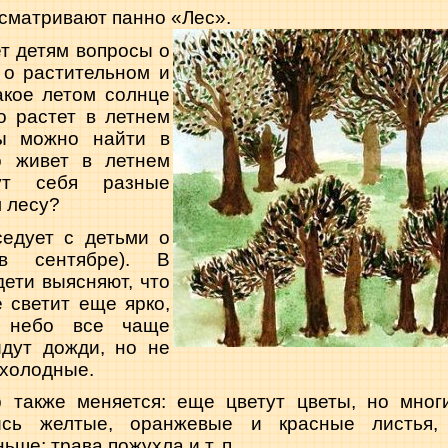
ссматрива­ют панно «Лес».
т детям вопросы о
 о растительном и
акое летом солнце
о растет в летнем
ы можно най­ти в
о живет в летнем
т себя раз­ные
 лесу?
седует с детьми о
в сентябре). В
ети выясняют, что
 светит еще ярко,
; небо все чаще
идут дожди, но не
 холодные.
 также меняется: еще цветут цветы, но мно­г
ись желтые, оранжевые и крас­ные листья,
ьше; трава по­жухла и т. п.