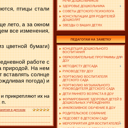
РЕЧИ ДОШКОЛЬНИКОВ
ЗДОРОВЬЕ ДОШКОЛЬНИКА
яются, птицы стали
СОВЕТЫ ДЕТСКОГО ПСИХОЛОГА
КОНСУЛЬТАЦИИ ДЛЯ РОДИТЕЛЕЙ
ДОШКОЛЯТ
ще лето, а за окном
ЗВЕЗДЫ О ВАШИХ ДЕТЯХ
щем все изменения,
ПЕДАГОГАМ НА ЗАМЕТКУ
з цветной бумаги)
КОНЦЕПЦИЯ ДОШКОЛЬНОГО
ВОСПИТАНИЯ
ОБРАЗОВАТЕЛЬНЫЕ ПРОГРАММЫ ДЛЯ
жедневной работе с
ДОУ
МЕТОДИСТУ ДЕТСАДА
 природой. На нем
РУКОВОДСТВУ ДОУ
 вставлять солн­це
ПОРТФОЛИО ВОСПИТАТЕЛЯ
дождливая погода) и
ДЕТСКОГО САДА
ПОРТФОЛИО МУЗЫКАЛЬНОГО
РУКОВОДИТЕЛЯ ДЕТСКОГО САДА
ДЕТИ РАННЕГО ВОЗРАСТА В ДОУ
 и прикрепляют их на
ФОРМИРОВАНИЕ ЗДОРОВЬЯ ДЕТЕЙ В
 п.
ДОШКОЛЬНЫХ УЧРЕЖДЕНИЯХ
ИНКЛЮЗИВНОЕ ОБУЧЕНИЕ В ДОУ
занятия в детском
РОДИТЕЛЬСКОЕ СОБРАНИЕ
ПЕДСОВЕТ В ДЕТСКОМ САДУ
МЕРОПРИЯТИЯ ДЛЯ ВОСПИТАТЕЛЕЙ