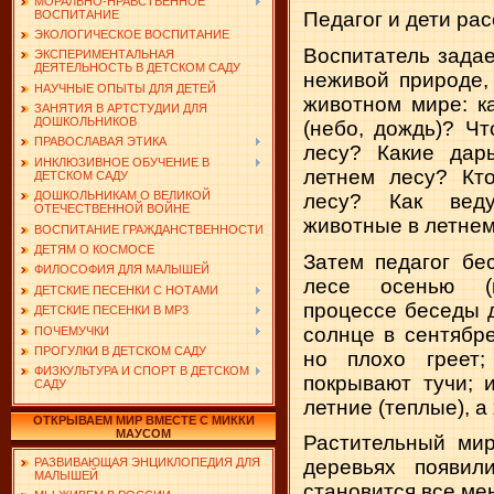
МОРАЛЬНО-НРАВСТВЕННОЕ
ВОСПИТАНИЕ
Педагог и дети ра
ЭКОЛОГИЧЕСКОЕ ВОСПИТАНИЕ
Воспитатель задае
ЭКСПЕРИМЕНТАЛЬНАЯ
ДЕЯТЕЛЬНОСТЬ В ДЕТСКОМ САДУ
неживой природе,
НАУЧНЫЕ ОПЫТЫ ДЛЯ ДЕТЕЙ
животном мире: к
ЗАНЯТИЯ В АРТСТУДИИ ДЛЯ
ДОШКОЛЬНИКОВ
(небо, дождь)? Чт
ПРАВОСЛАВАЯ ЭТИКА
лесу? Какие дар
ИНКЛЮЗИВНОЕ ОБУЧЕНИЕ В
летнем лесу? Кт
ДЕТСКОМ САДУ
ДОШКОЛЬНИКАМ О ВЕЛИКОЙ
лесу? Как веду
ОТЕЧЕСТВЕННОЙ ВОЙНЕ
животные в летнем
ВОСПИТАНИЕ ГРАЖДАНСТВЕННОСТИ
ДЕТЯМ О КОСМОСЕ
Затем педагог бе
ФИЛОСОФИЯ ДЛЯ МАЛЫШЕЙ
лесе осенью (
ДЕТСКИЕ ПЕСЕНКИ С НОТАМИ
процессе беседы д
ДЕТСКИЕ ПЕСЕНКИ В MP3
солнце в сентябре
ПОЧЕМУЧКИ
ПРОГУЛКИ В ДЕТСКОМ САДУ
но плохо греет
ФИЗКУЛЬТУРА И СПОРТ В ДЕТСКОМ
покрывают тучи; 
САДУ
летние (теплые), а
ОТКРЫВАЕМ МИР ВМЕСТЕ С МИККИ
МАУСОМ
Растительный мир
РАЗВИВАЮЩАЯ ЭНЦИКЛОПЕДИЯ ДЛЯ
деревьях появил
МАЛЫШЕЙ
становится все мен