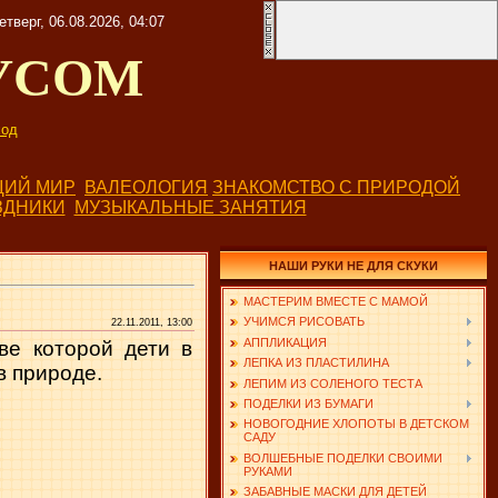
етверг, 06.08.2026, 04:07
УСОМ
од
ИЙ МИР
ВАЛЕОЛОГИЯ
ЗНАКОМСТВО С ПРИРОДОЙ
ЗДНИКИ
МУЗЫКАЛЬНЫЕ ЗАНЯТИЯ
НАШИ РУКИ НЕ ДЛЯ СКУКИ
МАСТЕРИМ ВМЕСТЕ С МАМОЙ
УЧИМСЯ РИСОВАТЬ
22.11.2011, 13:00
АППЛИКАЦИЯ
ве которой дети в
ЛЕПКА ИЗ ПЛАСТИЛИНА
в природе.
ЛЕПИМ ИЗ СОЛЕНОГО ТЕСТА
ПОДЕЛКИ ИЗ БУМАГИ
НОВОГОДНИЕ ХЛОПОТЫ В ДЕТСКОМ
САДУ
ВОЛШЕБНЫЕ ПОДЕЛКИ СВОИМИ
РУКАМИ
ЗАБАВНЫЕ МАСКИ ДЛЯ ДЕТЕЙ