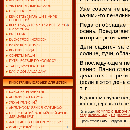
МЫ ЖИВЕМ В РОССИИ
УВЛЕКАТЕЛЬНЫЙ КОСМОС
Уже совсем не вид
ПЛАНЕТА ЗЕМЛЯ
какими-то печальны
КЕМ СТАТЬ? МАЛЫШИ В МИРЕ
ПРОФЕССИЙ
Педагог обращает в
РЕБЯТАМ-ДОШКОЛЯТАМ ИНТЕРЕСНО
О ЗВЕРЯТАХ
осень. Предлагает
РАСТЕНИЯ
которые дети за­ме
КАК УСТРОЕН ЧЕЛОВЕК
НАУКА ВОКРУГ НАС
Дети садятся за 
ВЕЛИКИЕ ЛЮДИ
солнце, тучи, облак
СЕКРЕТЫ МАШИН
ПУТЕШЕСТВИЕ ПО КОСМОСУ
В последующем пед
ТАНЕЦ. МУЗЫКА. ТЕАТР
панно. Панно ста
КУХНЯ ДОНАЛЬДА ДАКА
делаются прорези,
(если в этот день 
ИНОСТРАННЫЕ ЯЗЫКИ ДЛЯ ДЕТЕЙ
т. п.
КОНСПЕКТЫ ЗАНЯТИЙ
В данном случае пед
АНГЛИЙСКАЯ АЗБУКА
УЧУ АНГЛИЙСКИЙ
кроны деревьев (слег
АНГЛИЙСКИЙ ЯЗЫК В КАРТИНКАХ
Категория
:
КОМПЛЕКСНЫЕ ЗАН
ЦИКЛ ЗАНЯТИЙ "АНГЛИЙСКИЙ ЯЗЫК
саду
,
познаем мир
,
ДОУ
,
работа 
ДЛЯ МАЛЫШЕЙ"
Просмотров
:
1485
|
Загрузок
:
0
|
ЗАНЯТИЯ ПО НЕМЕЦКОМУ ЯЗЫКУ
ФРАНЦУЗСКИЙ ЯЗЫК