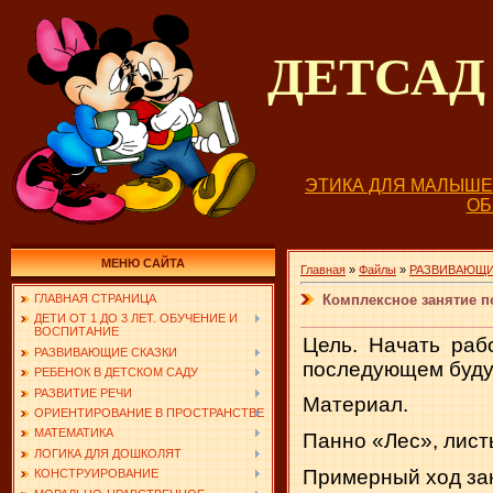
ДЕТСА
ЭТИКА ДЛЯ МАЛЫШ
О
МЕНЮ САЙТА
Главная
»
Файлы
»
РАЗВИВАЮЩИ
Комплексное занятие по
ГЛАВНАЯ СТРАНИЦА
ДЕТИ ОТ 1 ДО 3 ЛЕТ. ОБУЧЕНИЕ И
ВОСПИТАНИЕ
Цель. Начать раб
РАЗВИВАЮЩИЕ СКАЗКИ
последующем будут
РЕБЕНОК В ДЕТСКОМ САДУ
РАЗВИТИЕ РЕЧИ
Материал.
ОРИЕНТИРОВАНИЕ В ПРОСТРАНСТВЕ
МАТЕМАТИКА
Панно «Лес», листы
ЛОГИКА ДЛЯ ДОШКОЛЯТ
Примерный ход за
КОНСТРУИРОВАНИЕ