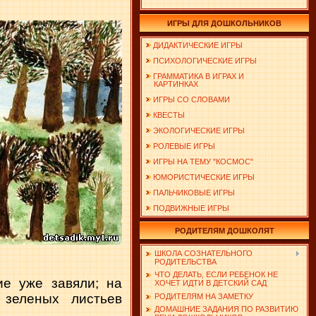
ИГРЫ ДЛЯ ДОШКОЛЬНИКОВ
ДИДАКТИЧЕСКИЕ ИГРЫ
ПСИХОЛОГИЧЕСКИЕ ИГРЫ
ГРАММАТИКА В ИГРАХ И
КАРТИНКАХ
ИГРЫ СО СЛОВАМИ
КВЕСТЫ
ЭКОЛОГИЧЕСКИЕ ИГРЫ
РОЛЕВЫЕ ИГРЫ
ИГРЫ НА ТЕМУ "КОСМОС"
ЮМОРИСТИЧЕСКИЕ ИГРЫ
ПАЛЬЧИКОВЫЕ ИГРЫ
ПОДВИЖНЫЕ ИГРЫ
РОДИТЕЛЯМ ДОШКОЛЯТ
ШКОЛА СОЗНАТЕЛЬНОГО
РОДИТЕЛЬСТВА
ЧТО ДЕЛАТЬ, ЕСЛИ РЕБЕНОК НЕ
ие уже завяли; на
ХОЧЕТ ИДТИ В ДЕТСКИЙ САД
 зеленых листьев
РОДИТЕЛЯМ НА ЗАМЕТКУ
ДОМАШНИЕ ЗАДАНИЯ ПО РАЗВИТИЮ