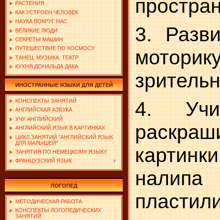
простран
РАСТЕНИЯ
КАК УСТРОЕН ЧЕЛОВЕК
НАУКА ВОКРУГ НАС
3. Разв
ВЕЛИКИЕ ЛЮДИ
СЕКРЕТЫ МАШИН
ПУТЕШЕСТВИЕ ПО КОСМОСУ
мотори
ТАНЕЦ. МУЗЫКА. ТЕАТР
КУХНЯ ДОНАЛЬДА ДАКА
зрительн
ИНОСТРАННЫЕ ЯЗЫКИ ДЛЯ ДЕТЕЙ
4. Учи
КОНСПЕКТЫ ЗАНЯТИЙ
АНГЛИЙСКАЯ АЗБУКА
УЧУ АНГЛИЙСКИЙ
раскраш
АНГЛИЙСКИЙ ЯЗЫК В КАРТИНКАХ
ЦИКЛ ЗАНЯТИЙ "АНГЛИЙСКИЙ ЯЗЫК
ДЛЯ МАЛЫШЕЙ"
картин
ЗАНЯТИЯ ПО НЕМЕЦКОМУ ЯЗЫКУ
ФРАНЦУЗСКИЙ ЯЗЫК
налипа
ЛОГОПЕД
пластили
МЕТОДИЧЕСКАЯ РАБОТА
КОНСПЕКТЫ ЛОГОПЕДИЧЕСКИХ
ЗАНЯТИЙ