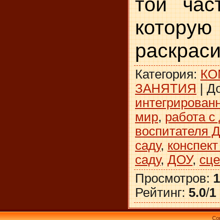
той част
которую
раскраси
Категория
:
КО
ЗАНЯТИЯ
|
Д
интегрирован
мир
,
работа с
воспитателя 
саду
,
конспект
саду
,
ДОУ
,
сц
Просмотров
:
1
Рейтинг
:
5.0
/
1
Co