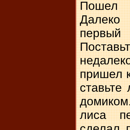
Пошел 
Далеко
перв
Поста
недалеко
пришел к
ставьте 
домиком.
лиса п
сделал 