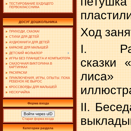
петушка
ТЕСТИРОВАНИЕ БУДУЩЕГО
ПЕРВОКЛАССНИКА
пластили
ДОСУГ ДОШКОЛЬНИКА
Ход заня
ПРИХОДИ, СКАЗКА!
СТИХИ ДЛЯ ДЕТЕЙ
АУДИОКНИГИ ДЛЯ ДЕТЕЙ
I. Рас
КАРАОКЕ ДЛЯ МАЛЫШЕЙ
ДЕТСКИЙ ФОЛЬКЛОР
сказки «
ИГРЫ БЕЗ ПЛАНШЕТА И КОМПЬЮТЕРА
СКАЗОЧНАЯ ВИКТОРИНА В
КАРТИНКАХ
лиса» 
РАСКРАСКИ
ПРИКЛЮЧЕНИЯ, ИГРЫ, ОПЫТЫ. ПОКА
РЕБЕНОК НЕ ВЫРОС
иллюстр
КРОССВОРДЫ ДЛЯ МАЛЫШЕЙ
НЕСКУЧАЙКА
II. Бесе
Форма входа
Войти через uID
выклады
Старая форма входа
Категории раздела