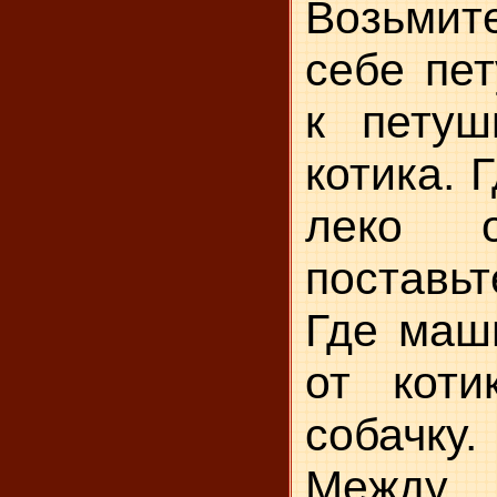
Возьми
себе пет
к петуш
котика. 
леко о
поставь
Где маш
от коти
собачку.
Между 