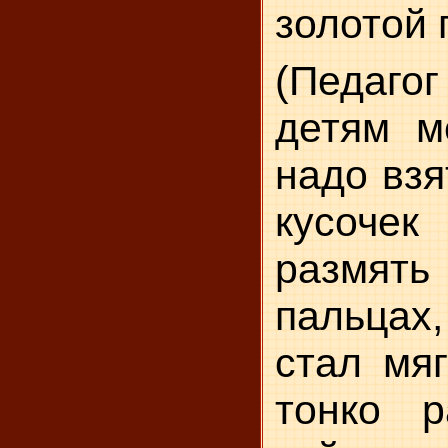
золотой 
(Педаго
детям м
надо взя
кусочек
размя
пальца
стал мяг
тонко р