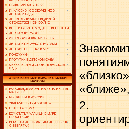
ПРАВОСЛАВАЯ ЭТИКА
ИНКЛЮЗИВНОЕ ОБУЧЕНИЕ В
ДЕТСКОМ САДУ
ДОШКОЛЬНИКАМ О ВЕЛИКОЙ
ОТЕЧЕСТВЕННОЙ ВОЙНЕ
ВОСПИТАНИЕ ГРАЖДАНСТВЕННОСТИ
ДЕТЯМ О КОСМОСЕ
ФИЛОСОФИЯ ДЛЯ МАЛЫШЕЙ
Знаком
ДЕТСКИЕ ПЕСЕНКИ С НОТАМИ
ДЕТСКИЕ ПЕСЕНКИ В MP3
ПОЧЕМУЧКИ
понятия
ПРОГУЛКИ В ДЕТСКОМ САДУ
ФИЗКУЛЬТУРА И СПОРТ В ДЕТСКОМ
САДУ
«близко»
ОТКРЫВАЕМ МИР ВМЕСТЕ С МИККИ
МАУСОМ
«ближе»,
РАЗВИВАЮЩАЯ ЭНЦИКЛОПЕДИЯ ДЛЯ
МАЛЫШЕЙ
МЫ ЖИВЕМ В РОССИИ
2. 
УВЛЕКАТЕЛЬНЫЙ КОСМОС
ПЛАНЕТА ЗЕМЛЯ
КЕМ СТАТЬ? МАЛЫШИ В МИРЕ
ориент
ПРОФЕССИЙ
РЕБЯТАМ-ДОШКОЛЯТАМ ИНТЕРЕСНО
О ЗВЕРЯТАХ