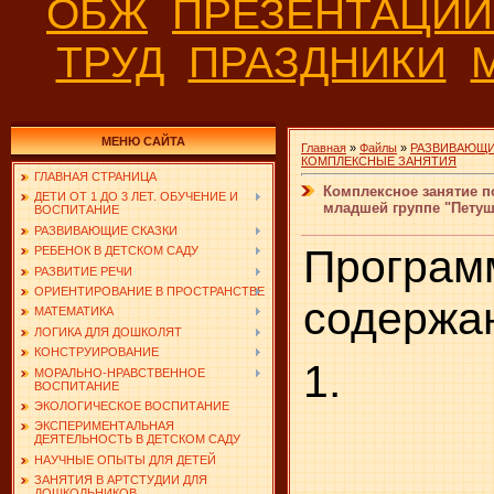
ОБЖ
ПРЕЗЕНТАЦИ
ТРУД
ПРАЗДНИКИ
МЕНЮ САЙТА
Главная
»
Файлы
»
РАЗВИВАЮЩИ
КОМПЛЕКСНЫЕ ЗАНЯТИЯ
ГЛАВНАЯ СТРАНИЦА
Комплексное занятие п
ДЕТИ ОТ 1 ДО 3 ЛЕТ. ОБУЧЕНИЕ И
младшей группе "Петуш
ВОСПИТАНИЕ
РАЗВИВАЮЩИЕ СКАЗКИ
Програм
РЕБЕНОК В ДЕТСКОМ САДУ
РАЗВИТИЕ РЕЧИ
ОРИЕНТИРОВАНИЕ В ПРОСТРАНСТВЕ
содержа
МАТЕМАТИКА
ЛОГИКА ДЛЯ ДОШКОЛЯТ
КОНСТРУИРОВАНИЕ
1.
МОРАЛЬНО-НРАВСТВЕННОЕ
ВОСПИТАНИЕ
ЭКОЛОГИЧЕСКОЕ ВОСПИТАНИЕ
ЭКСПЕРИМЕНТАЛЬНАЯ
ДЕЯТЕЛЬНОСТЬ В ДЕТСКОМ САДУ
НАУЧНЫЕ ОПЫТЫ ДЛЯ ДЕТЕЙ
ЗАНЯТИЯ В АРТСТУДИИ ДЛЯ
ДОШКОЛЬНИКОВ