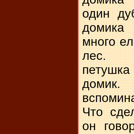
один ду
домика
много ел
лес. 
петушк
домик
вспомин
Что сде
он го­во