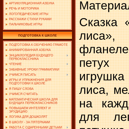
Материа
АРТИКУЛЯЦИОННАЯ АЗБУКА
РЕЧЬ И МОТОРИКА
ЛОГОПЕДИЧЕСКИЕ ИГРЫ
Сказка «
РАССКАЖИ СТИХИ РУКАМИ
ПАЛЬЧИКОВЫЕ ИГРЫ
лиса»,
ПОДГОТОВКА К ШКОЛЕ
фланеле
ПОДГОТОВКА К ОБУЧЕНИЮ ГРАМОТЕ
АНИМИРОВАННАЯ АЗБУКА
ЭНЦИКЛОПЕДИЯ БУДУЩЕГО
петух
ПЕРВОКЛАССНИКА
ЧТЕНИЕ
ЗАБАВНЫЕ УРОКИ ГРАММАТИКИ
игрушк
УЧИМСЯ ПИСАТЬ
ИГРЫ И УПРАЖНЕНИЯ ДЛЯ
ПОДГОТОВКИ К ШКОЛЕ
лиса, ме
Я ПИШУ СЛОВА
УЧИМСЯ СЧИТАТЬ
на кажд
МАТЕМАТИЧЕСКАЯ ШКОЛА ДЛЯ
БУДУЩИХ ПЕРВОКЛАССНИКОВ
ПОВЫШАЕМ ИНТЕЛЛЕКТ И
ЭРУДИЦИЮ
для ле
ЛОГИКА ДЛЯ ДОШКОЛЯТ
В ШКОЛУ - ЗА ПЯТЕРКАМИ
РАБОТА С ОДАРЕННЫМИ ДЕТЬМИ