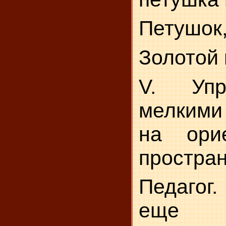
Петушок
Золотой 
V. Упр
мелким
на ори
простран
Педагог
еще 