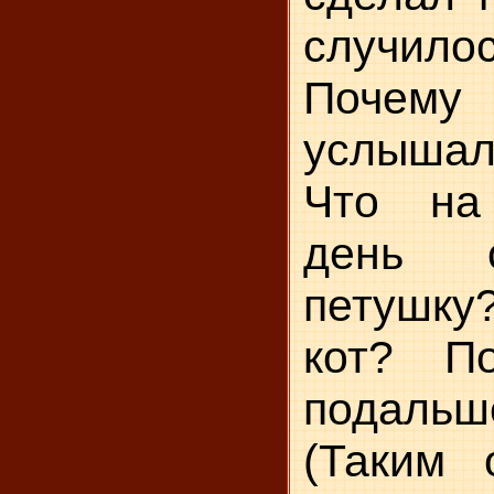
случил
Поче
услыша
Что на
день с
петушку
кот? По
подаль
(Таким 