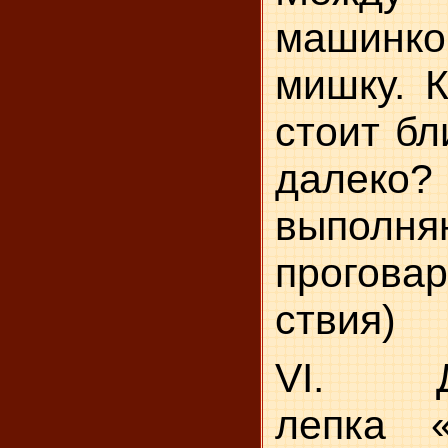
машинко
мишку. 
стоит бл
далек
выполня
прогова
ствия)
VI. Де
лепка 