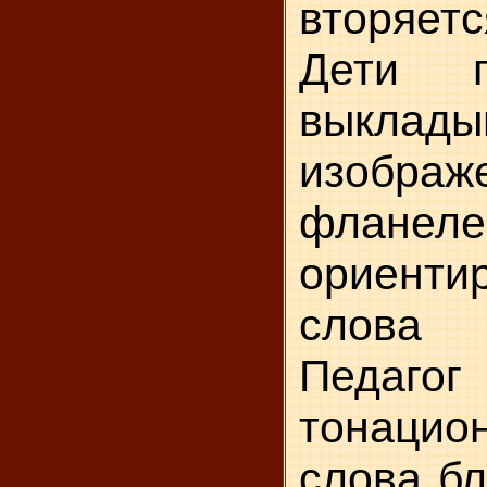
вторяетс
Дети п
выклады
изобра
фланеле
ориент
слова 
Педа
тонацио
слова бл