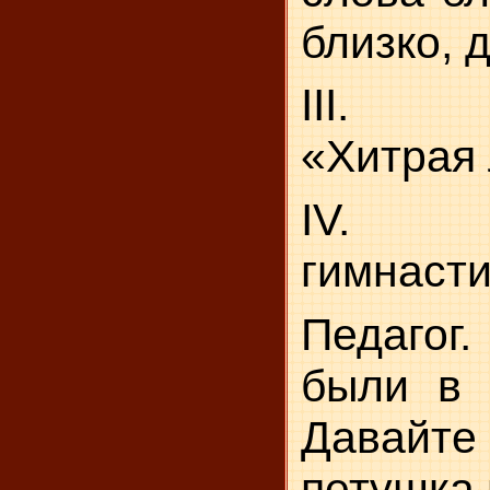
близко, 
III. Ф
«Хитрая 
IV. Па
гимнасти
Педагог.
были в 
Давайт
петушка 