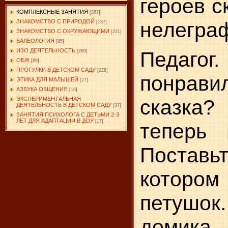
героев с
КОМПЛЕКСНЫЕ ЗАНЯТИЯ
[387]
нелегра
ЗНАКОМСТВО С ПРИРОДОЙ
[137]
ЗНАКОМСТВО С ОКРУЖАЮЩИМИ
[221]
ВАЛЕОЛОГИЯ
[95]
ИЗО ДЕЯТЕЛЬНОСТЬ
Педаг
[280]
ОБЖ
[89]
ПРОГУЛКИ В ДЕТСКОМ САДУ
[228]
понрав
ЭТИКА ДЛЯ МАЛЫШЕЙ
[27]
АЗБУКА ОБЩЕНИЯ
[16]
сказка
ЭКСПЕРИМЕНТАЛЬНАЯ
ДЕЯТЕЛЬНОСТЬ В ДЕТСКОМ САДУ
[37]
ЗАНЯТИЯ ПСИХОЛОГА С ДЕТЬМИ 2-3
ЛЕТ ДЛЯ АДАПТАЦИИ В ДОУ
[17]
теперь 
Поставь
которо
петушок
домика