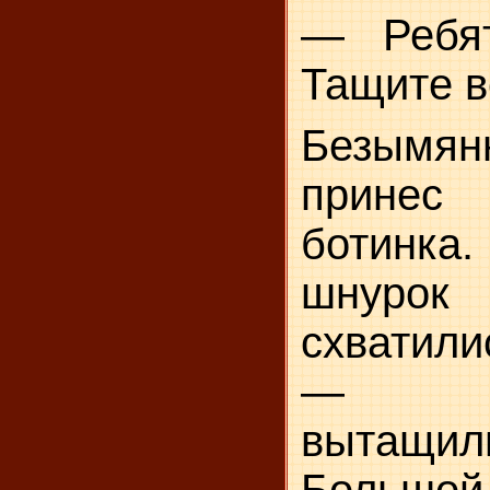
— Ребят
Тащите в
Безымян
принес
ботинк
шнурок
схватили
— ра
вытащи