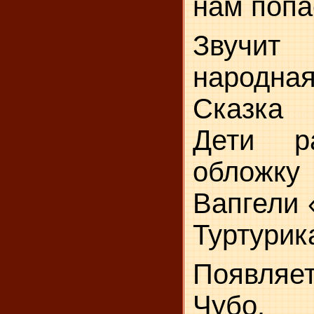
нам попас
Звучит
народн
Сказка 
Дети ра
обложк
Вапгели 
Туртурик
Появля
Чубо.