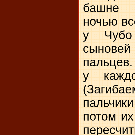
башне 
ночью вс
у Чубо
сынов
пальцев.
у кажд
(Загибае
пальчик
потом их
пересчи