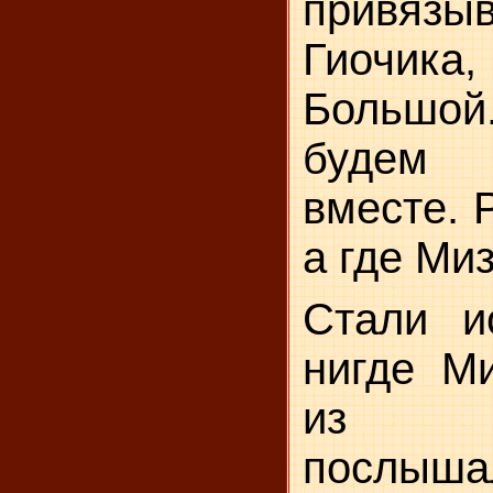
привяз
Гиочик
Большой
будем 
вместе. Р
а где Ми
Стали и
нигде Ми
из к
послышал