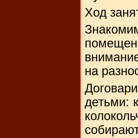
Ход заня
Знаком
помещен
вниман
на разно
Догова
детьми: 
колоко
соби