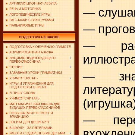
АРТИКУЛЯЦИОННАЯ АЗБУКА
— слуша
РЕЧЬ И МОТОРИКА
ЛОГОПЕДИЧЕСКИЕ ИГРЫ
РАССКАЖИ СТИХИ РУКАМИ
— прогов
ПАЛЬЧИКОВЫЕ ИГРЫ
ПОДГОТОВКА К ШКОЛЕ
— расс
ПОДГОТОВКА К ОБУЧЕНИЮ ГРАМОТЕ
АНИМИРОВАННАЯ АЗБУКА
иллюстра
ЭНЦИКЛОПЕДИЯ БУДУЩЕГО
ПЕРВОКЛАССНИКА
ЧТЕНИЕ
— зна
ЗАБАВНЫЕ УРОКИ ГРАММАТИКИ
УЧИМСЯ ПИСАТЬ
ИГРЫ И УПРАЖНЕНИЯ ДЛЯ
литерат
ПОДГОТОВКИ К ШКОЛЕ
Я ПИШУ СЛОВА
УЧИМСЯ СЧИТАТЬ
(игрушка)
МАТЕМАТИЧЕСКАЯ ШКОЛА ДЛЯ
БУДУЩИХ ПЕРВОКЛАССНИКОВ
ПОВЫШАЕМ ИНТЕЛЛЕКТ И
— пере
ЭРУДИЦИЮ
ЛОГИКА ДЛЯ ДОШКОЛЯТ
В ШКОЛУ - ЗА ПЯТЕРКАМИ
вхождени
РАБОТА С ОДАРЕННЫМИ ДЕТЬМИ