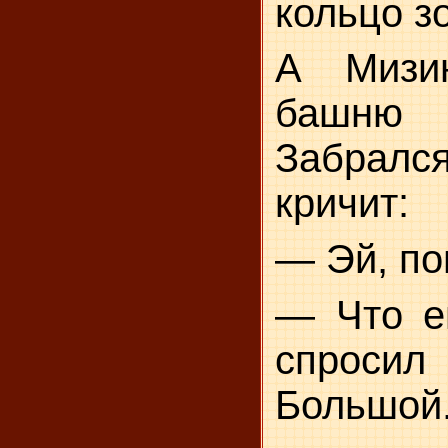
кольцо з
А Мизи
башн
Забрал
кричит:
— Эй, по
— Что е
спрос
Большой