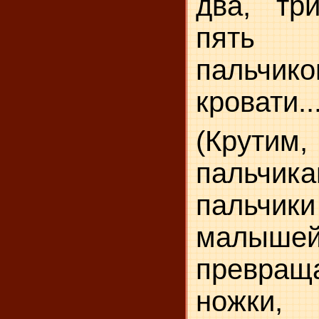
два, тр
пять М
пальчико
кровати..
(Крути
пальчи
пальчи
малыше
превр
ножки,