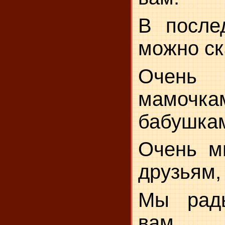
В после
можно ск
Очень
мамочка
бабушкам
Очень м
друзьям,
Мы рад
вам.