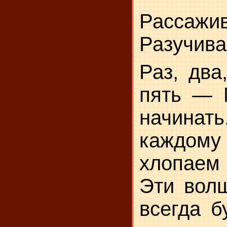
Рассажи
Разучива
Раз, два
пять — 
начина
каждо
хлопае
Эти вол
всегда б