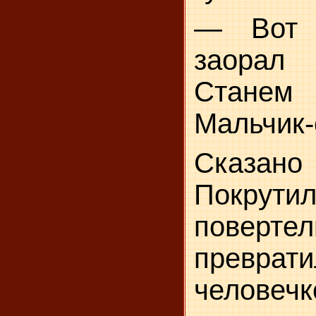
— Вот 
заорал
Станем 
Мальчик-
Сказано
Покрути
повертел
превр
человеч