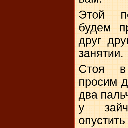
Этой п
будем пр
друг дру
занятии.
Стоя в
просим д
два паль
у зайч
опустить