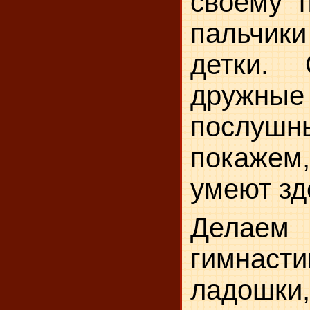
своему 
пальчик
детки.
дру
послушн
покаже
умеют зд
Делаем 
гимнасти
ладошки