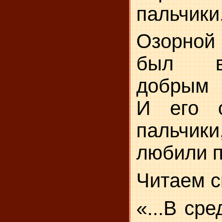
пальчики.
Озорной 
был в
добрым 
И его с
пальч
любили п
Читаем с
«...В ср