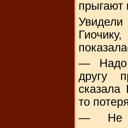
прыгают п
Увидел
Гиочик
показала
— Надо
другу п
сказала 
то потер
— Не 