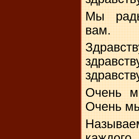
Мы рад
вам.
Здравств
здравств
здравств
Очень м
Очень мы
Назы
каждог