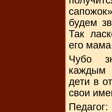
получит
сапожо
будем зв
Так ласк
его мама
Чубо з
каждым 
дети в о
свои име
Педагог: