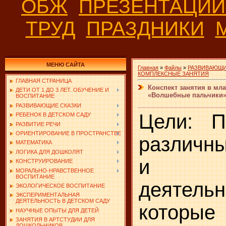
ОБЖ
ПРЕЗЕНТАЦИ
ТРУД
ПРАЗДНИКИ
МЕНЮ САЙТА
Главная
»
Файлы
»
РАЗВИВАЮЩИ
КОМПЛЕКСНЫЕ ЗАНЯТИЯ
ГЛАВНАЯ СТРАНИЦА
Конспект занятия в мла
ДЕТИ ОТ 1 ДО 3 ЛЕТ. ОБУЧЕНИЕ И
«Волшебные пальчики
ВОСПИТАНИЕ
РАЗВИВАЮЩИЕ СКАЗКИ
Цели: П
РЕБЕНОК В ДЕТСКОМ САДУ
РАЗВИТИЕ РЕЧИ
ОРИЕНТИРОВАНИЕ В ПРОСТРАНСТВЕ
различн
МАТЕМАТИКА
ЛОГИКА ДЛЯ ДОШКОЛЯТ
и
КОНСТРУИРОВАНИЕ
МОРАЛЬНО-НРАВСТВЕННОЕ
ВОСПИТАНИЕ
деятельн
ЭКОЛОГИЧЕСКОЕ ВОСПИТАНИЕ
ЭКСПЕРИМЕНТАЛЬНАЯ
ДЕЯТЕЛЬНОСТЬ В ДЕТСКОМ САДУ
которые
НАУЧНЫЕ ОПЫТЫ ДЛЯ ДЕТЕЙ
ЗАНЯТИЯ В АРТСТУДИИ ДЛЯ
ДОШКОЛЬНИКОВ