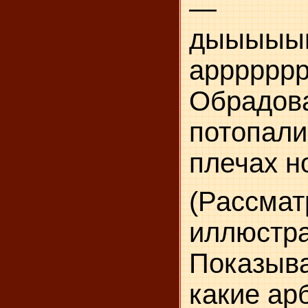
— 
дыыы
аррррррр
Обрадова
потопали
плечах н
(Рассма
иллюстр
Показыв
какие ар