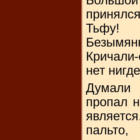
Больш
принялс
Тьфу
Безымян
Кричали
нет нигде
Думал
пропал н
являет
пальто