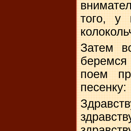
внимате
того, у 
колоколь
Затем вс
беремс
поем пр
песенку:
Здравств
здравств
здравств