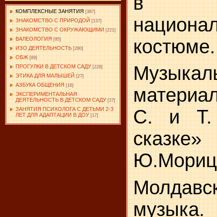
в мо
КОМПЛЕКСНЫЕ ЗАНЯТИЯ
[387]
национа
ЗНАКОМСТВО С ПРИРОДОЙ
[137]
ЗНАКОМСТВО С ОКРУЖАЮЩИМИ
[221]
костюме.
ВАЛЕОЛОГИЯ
[95]
ИЗО ДЕЯТЕЛЬНОСТЬ
[280]
ОБЖ
[89]
Музыкал
ПРОГУЛКИ В ДЕТСКОМ САДУ
[228]
ЭТИКА ДЛЯ МАЛЫШЕЙ
[27]
АЗБУКА ОБЩЕНИЯ
[16]
материа
ЭКСПЕРИМЕНТАЛЬНАЯ
ДЕЯТЕЛЬНОСТЬ В ДЕТСКОМ САДУ
[37]
ЗАНЯТИЯ ПСИХОЛОГА С ДЕТЬМИ 2-3
С. и Т.
ЛЕТ ДЛЯ АДАПТАЦИИ В ДОУ
[17]
сказке
Ю.Мориц
Молдавс
музыка.