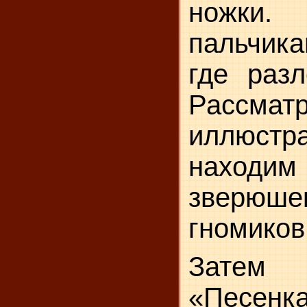
ножк
пальчика
где разл
Рассмат
иллюс
наход
зверюшек
гномиков.
Зате
«Песенка