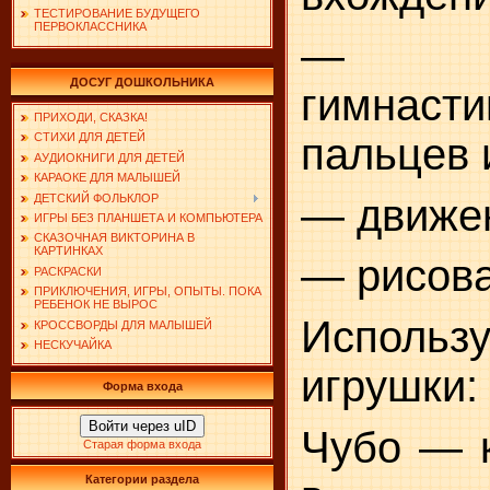
ТЕСТИРОВАНИЕ БУДУЩЕГО
ПЕРВОКЛАССНИКА
— пал
ДОСУГ ДОШКОЛЬНИКА
гимнасти
ПРИХОДИ, СКАЗКА!
пальцев и
СТИХИ ДЛЯ ДЕТЕЙ
АУДИОКНИГИ ДЛЯ ДЕТЕЙ
КАРАОКЕ ДЛЯ МАЛЫШЕЙ
ДЕТСКИЙ ФОЛЬКЛОР
— движе
ИГРЫ БЕЗ ПЛАНШЕТА И КОМПЬЮТЕРА
СКАЗОЧНАЯ ВИКТОРИНА В
КАРТИНКАХ
— рисова
РАСКРАСКИ
ПРИКЛЮЧЕНИЯ, ИГРЫ, ОПЫТЫ. ПОКА
РЕБЕНОК НЕ ВЫРОС
Использ
КРОССВОРДЫ ДЛЯ МАЛЫШЕЙ
НЕСКУЧАЙКА
игрушки:
Форма входа
Войти через uID
Чубо — к
Старая форма входа
Категории раздела