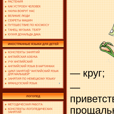
РАСТЕНИЯ
КАК УСТРОЕН ЧЕЛОВЕК
НАУКА ВОКРУГ НАС
ВЕЛИКИЕ ЛЮДИ
СЕКРЕТЫ МАШИН
ПУТЕШЕСТВИЕ ПО КОСМОСУ
ТАНЕЦ. МУЗЫКА. ТЕАТР
КУХНЯ ДОНАЛЬДА ДАКА
ИНОСТРАННЫЕ ЯЗЫКИ ДЛЯ ДЕТЕЙ
КОНСПЕКТЫ ЗАНЯТИЙ
АНГЛИЙСКАЯ АЗБУКА
УЧУ АНГЛИЙСКИЙ
АНГЛИЙСКИЙ ЯЗЫК В КАРТИНКАХ
— круг;
ЦИКЛ ЗАНЯТИЙ "АНГЛИЙСКИЙ ЯЗЫК
ДЛЯ МАЛЫШЕЙ"
ЗАНЯТИЯ ПО НЕМЕЦКОМУ ЯЗЫКУ
— п
ФРАНЦУЗСКИЙ ЯЗЫК
привет
ЛОГОПЕД
МЕТОДИЧЕСКАЯ РАБОТА
прощаль
КОНСПЕКТЫ ЛОГОПЕДИЧЕСКИХ
ЗАНЯТИЙ