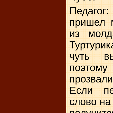
Педагог:
пришел 
из молд
Туртурик
чуть в
поэто
прозвал
Если пе
слово на