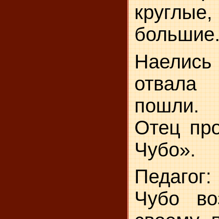
круглые
большие.
Наелись
отвал
пошли. 
Отец про
Чубо».
Педаго
Чубо во