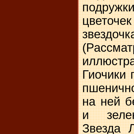
подружк
цветоче
звезд
(Рассма
иллюст
Гиочики 
пшеничн
на ней б
и зеле
Звезда 