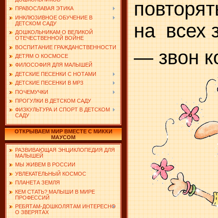
повторят
ПРАВОСЛАВАЯ ЭТИКА
ИНКЛЮЗИВНОЕ ОБУЧЕНИЕ В
на
всех 
ДЕТСКОМ САДУ
ДОШКОЛЬНИКАМ О ВЕЛИКОЙ
ОТЕЧЕСТВЕННОЙ ВОЙНЕ
ВОСПИТАНИЕ ГРАЖДАНСТВЕННОСТИ
— звон к
ДЕТЯМ О КОСМОСЕ
ФИЛОСОФИЯ ДЛЯ МАЛЫШЕЙ
ДЕТСКИЕ ПЕСЕНКИ С НОТАМИ
ДЕТСКИЕ ПЕСЕНКИ В MP3
ПОЧЕМУЧКИ
ПРОГУЛКИ В ДЕТСКОМ САДУ
ФИЗКУЛЬТУРА И СПОРТ В ДЕТСКОМ
САДУ
ОТКРЫВАЕМ МИР ВМЕСТЕ С МИККИ
МАУСОМ
РАЗВИВАЮЩАЯ ЭНЦИКЛОПЕДИЯ ДЛЯ
МАЛЫШЕЙ
МЫ ЖИВЕМ В РОССИИ
УВЛЕКАТЕЛЬНЫЙ КОСМОС
ПЛАНЕТА ЗЕМЛЯ
КЕМ СТАТЬ? МАЛЫШИ В МИРЕ
ПРОФЕССИЙ
РЕБЯТАМ-ДОШКОЛЯТАМ ИНТЕРЕСНО
О ЗВЕРЯТАХ