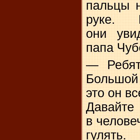
пальцы н
руке. П
они уви
папа Чуб
— Ребят
Большой 
это он вс
Давайте
в челове
гулять.