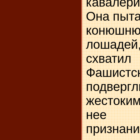
кавалери
Она пыта
конюшню
лошадей
схва
Фашист
подвергл
жестоки
нее т
признани