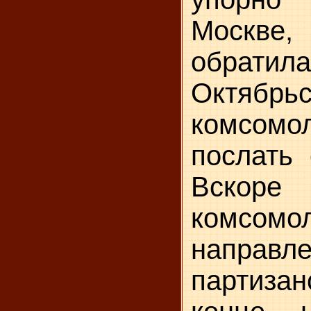
Моск
обра
Октябрь
комсомол
послать 
Вскоре
комсомо
напр
партизан