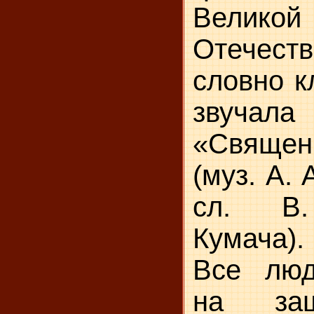
Великой
Отечеств
словно к
звуча
«Свяще
(муз. А.
сл. В.
Кумача).
Все люд
на защ