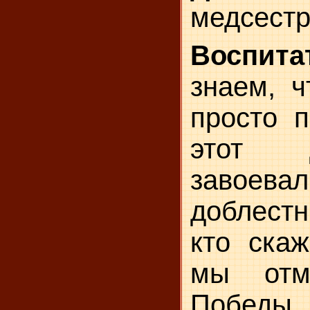
медсестр
Воспита
знаем, ч
просто 
этот 
завое
доблест
кто скаж
мы отм
Побе