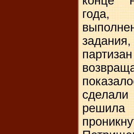
конце 
года
выполне
задани
партизан
возвраща
показал
сделал
решила
проникну