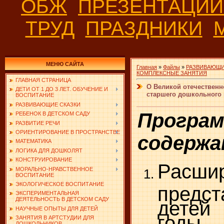
ОБЖ
ПРЕЗЕНТАЦИ
ТРУД
ПРАЗДНИКИ
МЕНЮ САЙТА
Главная
»
Файлы
»
РАЗВИВАЮЩИ
КОМПЛЕКСНЫЕ ЗАНЯТИЯ
ГЛАВНАЯ СТРАНИЦА
О Великой отечественно
ДЕТИ ОТ 1 ДО 3 ЛЕТ. ОБУЧЕНИЕ И
старшего дошкольного 
ВОСПИТАНИЕ
РАЗВИВАЮЩИЕ СКАЗКИ
Програ
РЕБЕНОК В ДЕТСКОМ САДУ
РАЗВИТИЕ РЕЧИ
ОРИЕНТИРОВАНИЕ В ПРОСТРАНСТВЕ
содержа
МАТЕМАТИКА
ЛОГИКА ДЛЯ ДОШКОЛЯТ
КОНСТРУИРОВАНИЕ
Расши
МОРАЛЬНО-НРАВСТВЕННОЕ
ВОСПИТАНИЕ
ЭКОЛОГИЧЕСКОЕ ВОСПИТАНИЕ
предст
ЭКСПЕРИМЕНТАЛЬНАЯ
ДЕЯТЕЛЬНОСТЬ В ДЕТСКОМ САДУ
детей
НАУЧНЫЕ ОПЫТЫ ДЛЯ ДЕТЕЙ
годы
ЗАНЯТИЯ В АРТСТУДИИ ДЛЯ
ДОШКОЛЬНИКОВ