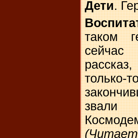
Дети
. Ге
Воспита
таком 
сейчас
рассказ
только-т
закончив
звал
Космодем
(Читает 