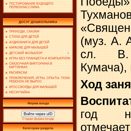
Побе
ТЕСТИРОВАНИЕ БУДУЩЕГО
ПЕРВОКЛАССНИКА
Тухманов
ДОСУГ ДОШКОЛЬНИКА
«Свяще
ПРИХОДИ, СКАЗКА!
(муз. А.
СТИХИ ДЛЯ ДЕТЕЙ
АУДИОКНИГИ ДЛЯ ДЕТЕЙ
КАРАОКЕ ДЛЯ МАЛЫШЕЙ
сл. В.
ДЕТСКИЙ ФОЛЬКЛОР
ИГРЫ БЕЗ ПЛАНШЕТА И КОМПЬЮТЕРА
Кумача),
СКАЗОЧНАЯ ВИКТОРИНА В
КАРТИНКАХ
РАСКРАСКИ
ПРИКЛЮЧЕНИЯ, ИГРЫ, ОПЫТЫ. ПОКА
Ход зан
РЕБЕНОК НЕ ВЫРОС
КРОССВОРДЫ ДЛЯ МАЛЫШЕЙ
НЕСКУЧАЙКА
Воспита
Форма входа
год н
Войти через uID
Старая форма входа
отмеч
Категории раздела