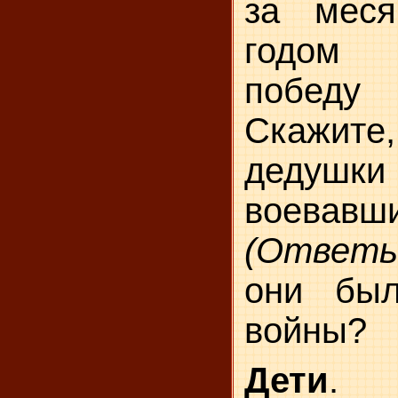
за меся
годом 
победу 
Скажите,
дедушки 
воевавш
(Ответы
они бы
войны?
Дети
. 