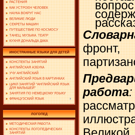
воп
РАСТЕНИЯ
КАК УСТРОЕН ЧЕЛОВЕК
содер
НАУКА ВОКРУГ НАС
расска
ВЕЛИКИЕ ЛЮДИ
СЕКРЕТЫ МАШИН
ПУТЕШЕСТВИЕ ПО КОСМОСУ
Словар
ТАНЕЦ. МУЗЫКА. ТЕАТР
КУХНЯ ДОНАЛЬДА ДАКА
фрон
ИНОСТРАННЫЕ ЯЗЫКИ ДЛЯ ДЕТЕЙ
партизан
КОНСПЕКТЫ ЗАНЯТИЙ
АНГЛИЙСКАЯ АЗБУКА
УЧУ АНГЛИЙСКИЙ
Предвар
АНГЛИЙСКИЙ ЯЗЫК В КАРТИНКАХ
ЦИКЛ ЗАНЯТИЙ "АНГЛИЙСКИЙ ЯЗЫК
работа
:
ДЛЯ МАЛЫШЕЙ"
ЗАНЯТИЯ ПО НЕМЕЦКОМУ ЯЗЫКУ
ФРАНЦУЗСКИЙ ЯЗЫК
рассмат
ЛОГОПЕД
иллюс
МЕТОДИЧЕСКАЯ РАБОТА
Великой
КОНСПЕКТЫ ЛОГОПЕДИЧЕСКИХ
ЗАНЯТИЙ