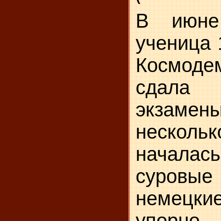
В июне
ученица 
Космоде
сдала 
экзаме
неско
началась
суровые
немецк
упорно