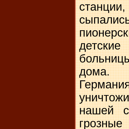
станц
сыпа
пионерс
детски
больни
дома. 
Герман
уничтожи
нашей с
грозные