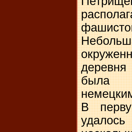
Петри
располаг
фашисто
Небольш
окруже
деревн
была п
немецки
В перву
удалос