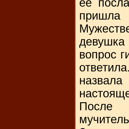
ее посла
пришла 
Мужеств
девушка
вопрос г
ответила
назва
настоя
После
мучите