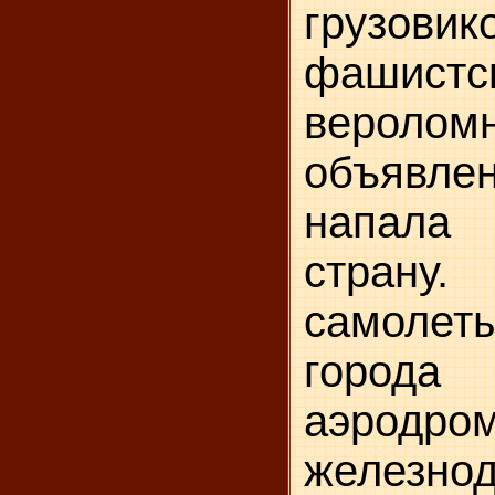
грузовик
фашистс
верол
объявл
напал
страну.
самоле
города
аэро
железно