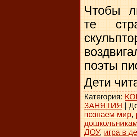
Чтобы л
те стр
скульпто
воздвига
поэты пи
Дети чит
Категория
:
КО
ЗАНЯТИЯ
|
Д
познаем мир
,
дошкольника
ДОУ
,
игра в д