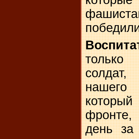
фаши
победили
Воспита
только
солдат
нашег
который 
фронте,
день за