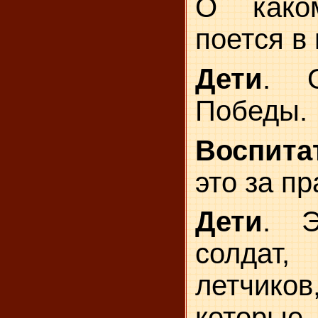
О како
поется в
Дети
. О
Победы.
Воспита
это за п
Дети
. Э
солдат
летчико
которы