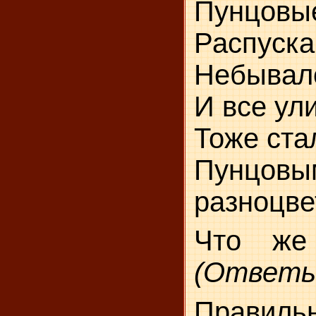
Пунцовые
Распуска
Небывало
И все ул
Тоже ста
Пунцовым
разноцве
Что же
(Ответы
Правиль