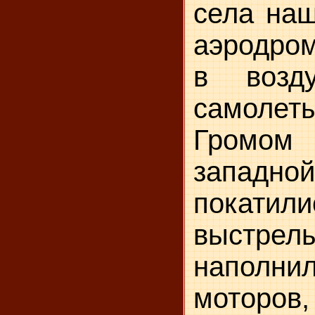
села наш
аэродром
в возд
самолет
Громо
западн
покатили
выстре
наполни
моторо