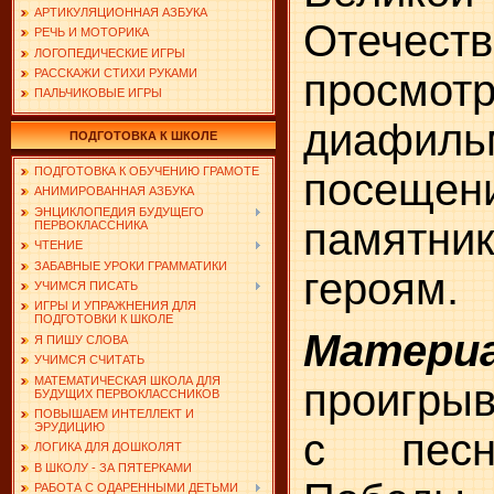
АРТИКУЛЯЦИОННАЯ АЗБУКА
Отечеств
РЕЧЬ И МОТОРИКА
ЛОГОПЕДИЧЕСКИЕ ИГРЫ
РАССКАЖИ СТИХИ РУКАМИ
просмот
ПАЛЬЧИКОВЫЕ ИГРЫ
диафиль
ПОДГОТОВКА К ШКОЛЕ
ПОДГОТОВКА К ОБУЧЕНИЮ ГРАМОТЕ
посещен
АНИМИРОВАННАЯ АЗБУКА
ЭНЦИКЛОПЕДИЯ БУДУЩЕГО
памятни
ПЕРВОКЛАССНИКА
ЧТЕНИЕ
ЗАБАВНЫЕ УРОКИ ГРАММАТИКИ
героям.
УЧИМСЯ ПИСАТЬ
ИГРЫ И УПРАЖНЕНИЯ ДЛЯ
ПОДГОТОВКИ К ШКОЛЕ
Матери
Я ПИШУ СЛОВА
УЧИМСЯ СЧИТАТЬ
МАТЕМАТИЧЕСКАЯ ШКОЛА ДЛЯ
проигрыв
БУДУЩИХ ПЕРВОКЛАССНИКОВ
ПОВЫШАЕМ ИНТЕЛЛЕКТ И
ЭРУДИЦИЮ
с песн
ЛОГИКА ДЛЯ ДОШКОЛЯТ
В ШКОЛУ - ЗА ПЯТЕРКАМИ
РАБОТА С ОДАРЕННЫМИ ДЕТЬМИ