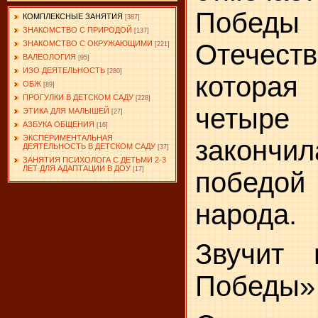
Победы
КОМПЛЕКСНЫЕ ЗАНЯТИЯ
[387]
ЗНАКОМСТВО С ПРИРОДОЙ
[137]
ЗНАКОМСТВО С ОКРУЖАЮЩИМИ
Отечеств
[221]
ВАЛЕОЛОГИЯ
[95]
ИЗО ДЕЯТЕЛЬНОСТЬ
[280]
котора
ОБЖ
[89]
ПРОГУЛКИ В ДЕТСКОМ САДУ
[228]
четыр
ЭТИКА ДЛЯ МАЛЫШЕЙ
[27]
АЗБУКА ОБЩЕНИЯ
[16]
ЭКСПЕРИМЕНТАЛЬНАЯ
закончи
ДЕЯТЕЛЬНОСТЬ В ДЕТСКОМ САДУ
[37]
ЗАНЯТИЯ ПСИХОЛОГА С ДЕТЬМИ 2-3
ЛЕТ ДЛЯ АДАПТАЦИИ В ДОУ
[17]
побед
народа.
Звучит 
Победы» 