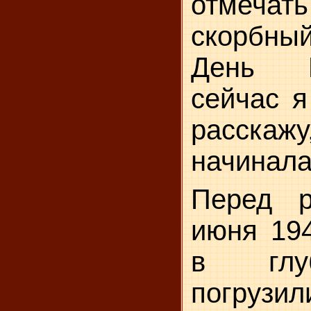
отмечат
скорбны
День 
сейчас я
расск
начинала
Перед р
июня 194
в глу
погрузил