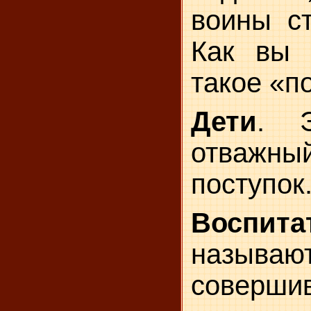
воины ст
Как вы 
такое «п
Дети
. Э
отважн
поступок
Воспита
называю
совершив