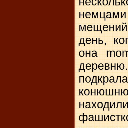
нескол
немц
мещений
день, ко
она mo
дере
подк
коню
находи
фашистк