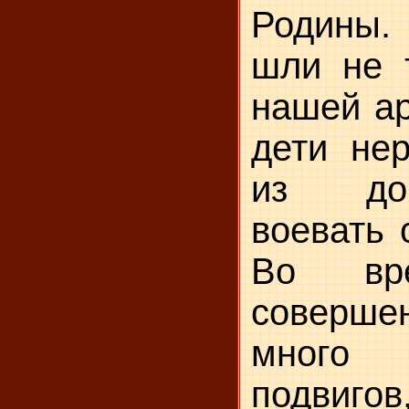
Родины
шли не 
нашей ар
дети нер
из до
воевать 
Во вр
совер
много 
подвиг