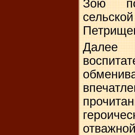
Зою по
сельск
Петрище
Дале
воспитат
обменив
впечат
прочитан
героичес
отважной