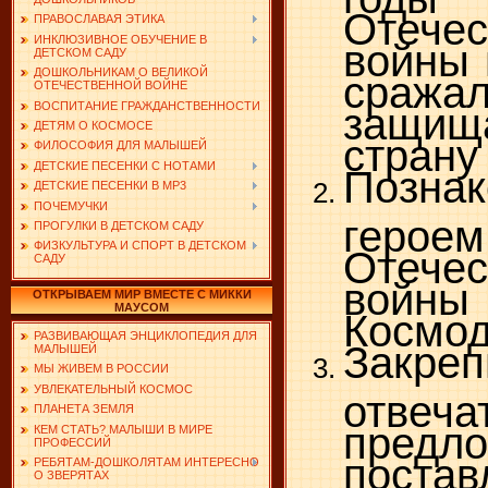
Отечес
ПРАВОСЛАВАЯ ЭТИКА
ИНКЛЮЗИВНОЕ ОБУЧЕНИЕ В
войны 
ДЕТСКОМ САДУ
ДОШКОЛЬНИКАМ О ВЕЛИКОЙ
сра
ОТЕЧЕСТВЕННОЙ ВОЙНЕ
ВОСПИТАНИЕ ГРАЖДАНСТВЕННОСТИ
защи
ДЕТЯМ О КОСМОСЕ
страну 
ФИЛОСОФИЯ ДЛЯ МАЛЫШЕЙ
ДЕТСКИЕ ПЕСЕНКИ С НОТАМИ
Позн
ДЕТСКИЕ ПЕСЕНКИ В MP3
ПОЧЕМУЧКИ
геро
ПРОГУЛКИ В ДЕТСКОМ САДУ
ФИЗКУЛЬТУРА И СПОРТ В ДЕТСКОМ
Отечес
САДУ
войн
ОТКРЫВАЕМ МИР ВМЕСТЕ С МИККИ
МАУСОМ
Космод
РАЗВИВАЮЩАЯ ЭНЦИКЛОПЕДИЯ ДЛЯ
Закре
МАЛЫШЕЙ
МЫ ЖИВЕМ В РОССИИ
УВЛЕКАТЕЛЬНЫЙ КОСМОС
отвеч
ПЛАНЕТА ЗЕМЛЯ
предл
КЕМ СТАТЬ? МАЛЫШИ В МИРЕ
ПРОФЕССИЙ
постав
РЕБЯТАМ-ДОШКОЛЯТАМ ИНТЕРЕСНО
О ЗВЕРЯТАХ