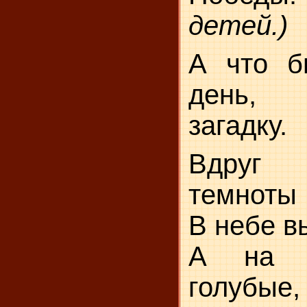
детей.)
А что б
день, 
загадку.
Вдруг 
темноты
В небе в
А на 
голубые,