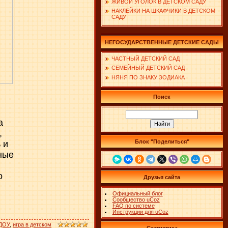
ЖИВОЙ УГОЛОК В ДЕТСКОМ САДУ
НАКЛЕЙКИ НА ШКАФЧИКИ В ДЕТСКОМ
САДУ
НЕГОСУДАРСТВЕННЫЕ ДЕТСКИЕ САДЫ
ЧАСТНЫЙ ДЕТСКИЙ САД
СЕМЕЙНЫЙ ДЕТСКИЙ САД
НЯНЯ ПО ЗНАКУ ЗОДИАКА
Поиск
а
,
Блок "Поделиться"
 и
ные
о
Друзья сайта
Официальный блог
Сообщество uCoz
FAQ по системе
Инструкции для uCoz
 ДОУ
,
игра в детском