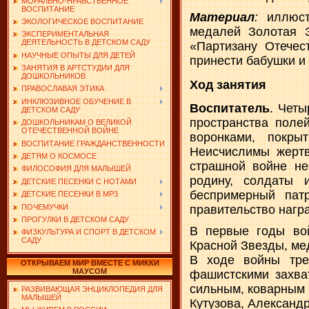
МОРАЛЬНО-НРАВСТВЕННОЕ
ВОСПИТАНИЕ
Материал
:
иллюс
ЭКОЛОГИЧЕСКОЕ ВОСПИТАНИЕ
медалей Золотая З
ЭКСПЕРИМЕНТАЛЬНАЯ
ДЕЯТЕЛЬНОСТЬ В ДЕТСКОМ САДУ
«Партизану Отечес
НАУЧНЫЕ ОПЫТЫ ДЛЯ ДЕТЕЙ
принести бабушки и 
ЗАНЯТИЯ В АРТСТУДИИ ДЛЯ
ДОШКОЛЬНИКОВ
Ход занятия
ПРАВОСЛАВАЯ ЭТИКА
ИНКЛЮЗИВНОЕ ОБУЧЕНИЕ В
Воспитатель
. Чет
ДЕТСКОМ САДУ
пространства поле
ДОШКОЛЬНИКАМ О ВЕЛИКОЙ
ОТЕЧЕСТВЕННОЙ ВОЙНЕ
воронками, покр
ВОСПИТАНИЕ ГРАЖДАНСТВЕННОСТИ
Неисчислимы жерт
ДЕТЯМ О КОСМОСЕ
страшной войне не
ФИЛОСОФИЯ ДЛЯ МАЛЫШЕЙ
родину, солдаты 
ДЕТСКИЕ ПЕСЕНКИ С НОТАМИ
беспримерный пат
ДЕТСКИЕ ПЕСЕНКИ В MP3
ПОЧЕМУЧКИ
правительство награ
ПРОГУЛКИ В ДЕТСКОМ САДУ
В первые годы во
ФИЗКУЛЬТУРА И СПОРТ В ДЕТСКОМ
САДУ
Красной Звезды, ме
В ходе войны тре
ОТКРЫВАЕМ МИР ВМЕСТЕ С МИККИ
МАУСОМ
фашистскими захва
сильным, коварным 
РАЗВИВАЮЩАЯ ЭНЦИКЛОПЕДИЯ ДЛЯ
МАЛЫШЕЙ
Кутузова, Александр