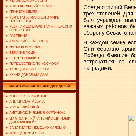
МЫ ЖИВЕМ В РОССИИ
УВЛЕКАТЕЛЬНЫЙ КОСМОС
Среди отличий Вели
ПЛАНЕТА ЗЕМЛЯ
трех степеней. Для
КЕМ СТАТЬ? МАЛЫШИ В МИРЕ
был учрежден выс
ПРОФЕССИЙ
важных районов бы
РЕБЯТАМ-ДОШКОЛЯТАМ ИНТЕРЕСНО
О ЗВЕРЯТАХ
оборону Севастопол
РАСТЕНИЯ
КАК УСТРОЕН ЧЕЛОВЕК
В каждой семье ес
НАУКА ВОКРУГ НАС
Они бережно храня
ВЕЛИКИЕ ЛЮДИ
Победы бывшие бо
СЕКРЕТЫ МАШИН
встречаться со с
ПУТЕШЕСТВИЕ ПО КОСМОСУ
наградами.
ТАНЕЦ. МУЗЫКА. ТЕАТР
КУХНЯ ДОНАЛЬДА ДАКА
ИНОСТРАННЫЕ ЯЗЫКИ ДЛЯ ДЕТЕЙ
КОНСПЕКТЫ ЗАНЯТИЙ
АНГЛИЙСКАЯ АЗБУКА
УЧУ АНГЛИЙСКИЙ
АНГЛИЙСКИЙ ЯЗЫК В КАРТИНКАХ
ЦИКЛ ЗАНЯТИЙ "АНГЛИЙСКИЙ ЯЗЫК
ДЛЯ МАЛЫШЕЙ"
ЗАНЯТИЯ ПО НЕМЕЦКОМУ ЯЗЫКУ
ФРАНЦУЗСКИЙ ЯЗЫК