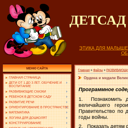
ДЕТСА
ЭТИКА ДЛЯ МАЛЫШ
О
МЕНЮ САЙТА
Главная
»
Файлы
»
РАЗВИВАЮЩИ
Ордена и медали Велик
ГЛАВНАЯ СТРАНИЦА
ДЕТИ ОТ 1 ДО 3 ЛЕТ. ОБУЧЕНИЕ И
ВОСПИТАНИЕ
Программное соде
РАЗВИВАЮЩИЕ СКАЗКИ
РЕБЕНОК В ДЕТСКОМ САДУ
1. Познакомить д
РАЗВИТИЕ РЕЧИ
величайшего гер
ОРИЕНТИРОВАНИЕ В ПРОСТРАНСТВЕ
Правительство по д
МАТЕМАТИКА
годы войны.
ЛОГИКА ДЛЯ ДОШКОЛЯТ
КОНСТРУИРОВАНИЕ
2. Показать детям 