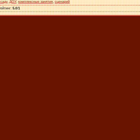
 саду
,
ДОУ
,
комплексные занятия
,
сценарий
ейтинг
:
5.0
/
1