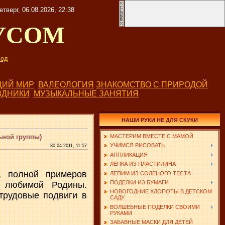
етверг, 06.08.2026, 22:38
УСОМ
од
ИЙ МИР
ВАЛЕОЛОГИЯ
ЗНАКОМСТВО С ПРИРОДОЙ
ЗДНИКИ
МУЗЫКАЛЬНЫЕ ЗАНЯТИЯ
НАШИ РУКИ НЕ ДЛЯ СКУКИ
ьной группы)
МАСТЕРИМ ВМЕСТЕ С МАМОЙ
УЧИМСЯ РИСОВАТЬ
30.04.2011, 11:57
АППЛИКАЦИЯ
ЛЕПКА ИЗ ПЛАСТИЛИНА
, полной примеров
ЛЕПИМ ИЗ СОЛЕНОГО ТЕСТА
ПОДЕЛКИ ИЗ БУМАГИ
 любимой Родины.
НОВОГОДНИЕ ХЛОПОТЫ В ДЕТСКОМ
 трудовые подвиги в
САДУ
ВОЛШЕБНЫЕ ПОДЕЛКИ СВОИМИ
РУКАМИ
ЗАБАВНЫЕ МАСКИ ДЛЯ ДЕТЕЙ