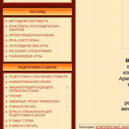
ЛОГОПЕД
МЕТОДИЧЕСКАЯ РАБОТА
КОНСПЕКТЫ ЛОГОПЕДИЧЕСКИХ
ЗАНЯТИЙ
АРТИКУЛЯЦИОННАЯ АЗБУКА
РЕЧЬ И МОТОРИКА
ЛОГОПЕДИЧЕСКИЕ ИГРЫ
РАССКАЖИ СТИХИ РУКАМИ
ПАЛЬЧИКОВЫЕ ИГРЫ
В
ПОДГОТОВКА К ШКОЛЕ
ко
ПОДГОТОВКА К ОБУЧЕНИЮ ГРАМОТЕ
Арм
АНИМИРОВАННАЯ АЗБУКА
ЭНЦИКЛОПЕДИЯ БУДУЩЕГО
ПЕРВОКЛАССНИКА
ЧТЕНИЕ
ЗАБАВНЫЕ УРОКИ ГРАММАТИКИ
р
УЧИМСЯ ПИСАТЬ
мен
ИГРЫ И УПРАЖНЕНИЯ ДЛЯ
ПОДГОТОВКИ К ШКОЛЕ
Я ПИШУ СЛОВА
УЧИМСЯ СЧИТАТЬ
Категория
:
КОМПЛЕКСНЫЕ ЗАН