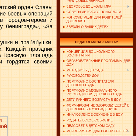
РЕЧИ ДОШКОЛЬНИКОВ
датский орден Славы
ЗДОРОВЬЕ ДОШКОЛЬНИКА
СОВЕТЫ ДЕТСКОГО ПСИХОЛОГА
ние боевых операций
КОНСУЛЬТАЦИИ ДЛЯ РОДИТЕЛЕЙ
 городов-героев и
ДОШКОЛЯТ
у Ленинграда», «За
ЗВЕЗДЫ О ВАШИХ ДЕТЯХ
ушки и прабабушки.
ПЕДАГОГАМ НА ЗАМЕТКУ
х. Каждый праздник
КОНЦЕПЦИЯ ДОШКОЛЬНОГО
а Красную площадь
ВОСПИТАНИЯ
и гордятся своими
ОБРАЗОВАТЕЛЬНЫЕ ПРОГРАММЫ ДЛЯ
ДОУ
МЕТОДИСТУ ДЕТСАДА
РУКОВОДСТВУ ДОУ
ПОРТФОЛИО ВОСПИТАТЕЛЯ
ДЕТСКОГО САДА
ПОРТФОЛИО МУЗЫКАЛЬНОГО
РУКОВОДИТЕЛЯ ДЕТСКОГО САДА
ДЕТИ РАННЕГО ВОЗРАСТА В ДОУ
ФОРМИРОВАНИЕ ЗДОРОВЬЯ ДЕТЕЙ В
ДОШКОЛЬНЫХ УЧРЕЖДЕНИЯХ
ИНКЛЮЗИВНОЕ ОБУЧЕНИЕ В ДОУ
РОДИТЕЛЬСКОЕ СОБРАНИЕ
ПЕДСОВЕТ В ДЕТСКОМ САДУ
МЕРОПРИЯТИЯ ДЛЯ ВОСПИТАТЕЛЕЙ