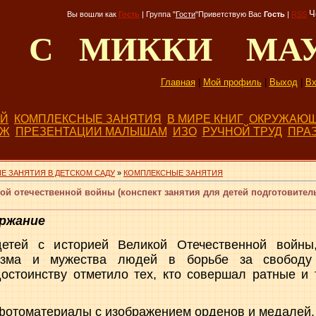
Ч
Вы вошли как
Гость
|
Группа
"
Гости
"
Приветствую Вас
Гость
|
RSS
Д С МИККИ МА
Главная
|
Мой профиль
|
Выход
|
Вх
ЕЙ
КОМПЛЕКСНЫЕ ЗАНЯТИЯ
В МИРЕ КНИГ
ОКРУЖАЮЩ
БЖ
ПРЕЗЕНТАЦИИ МАЛЫШАМ
ИЗО
РУЧНОЙ ТРУД
ПРА
Е ЗАНЯТИЯ В ДЕТСКОМ САДУ
»
КОМПЛЕКСНЫЕ ЗАНЯТИЯ
ой отечественной войны (конспект занятия для детей подготовител
ржание
етей с историей Великой Отечественной войны
оизма и мужества людей в борьбе за свободу
остоинству отметило тех, кто совершал ратные и
фотоматериалы с изображением орденов и медалей.