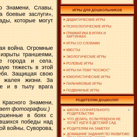
о Знамени, Славы,
ИГРЫ ДЛЯ ДОШКОЛЬНИКОВ
а боевые заслуги»,
ады, которые могут
ДИДАКТИЧЕСКИЕ ИГРЫ
ПСИХОЛОГИЧЕСКИЕ ИГРЫ
ГРАММАТИКА В ИГРАХ И
КАРТИНКАХ
ИГРЫ СО СЛОВАМИ
ная война. Огромные
КВЕСТЫ
 изрыты траншеями,
ЭКОЛОГИЧЕСКИЕ ИГРЫ
е города и села.
РОЛЕВЫЕ ИГРЫ
ую тяжесть в этой
ИГРЫ НА ТЕМУ "КОСМОС"
себя. Защищая свою
ЮМОРИСТИЧЕСКИЕ ИГРЫ
е жалея жизни. За
ПАЛЬЧИКОВЫЕ ИГРЫ
те и в тылу врага
ПОДВИЖНЫЕ ИГРЫ
РОДИТЕЛЯМ ДОШКОЛЯТ
Красного Знамени,
а
ет фотографии.)
ШКОЛА СОЗНАТЕЛЬНОГО
РОДИТЕЛЬСТВА
ершенные в боях с
ЧТО ДЕЛАТЬ, ЕСЛИ РЕБЕНОК НЕ
ившихся победы над
ХОЧЕТ ИДТИ В ДЕТСКИЙ САД
ой войны, Суворова,
РОДИТЕЛЯМ НА ЗАМЕТКУ
ДОМАШНИЕ ЗАДАНИЯ ПО РАЗВИТИЮ