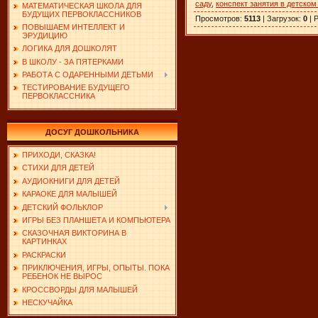
саду
,
конспект занятия в детском
МАТЕМАТИЧЕСКАЯ ШКОЛА ДЛЯ
БУДУЩИХ ПЕРВОКЛАССНИКОВ
Просмотров
:
5113
|
Загрузок
:
0
|
Р
ПОВЫШАЕМ ИНТЕЛЛЕКТ И
ЭРУДИЦИЮ
ЛОГИКА ДЛЯ ДОШКОЛЯТ
В ШКОЛУ - ЗА ПЯТЕРКАМИ
РАБОТА С ОДАРЕННЫМИ ДЕТЬМИ
ТЕСТИРОВАНИЕ БУДУЩЕГО
ПЕРВОКЛАССНИКА
ДОСУГ ДОШКОЛЬНИКА
ПРИХОДИ, СКАЗКА!
СТИХИ ДЛЯ ДЕТЕЙ
АУДИОКНИГИ ДЛЯ ДЕТЕЙ
КАРАОКЕ ДЛЯ МАЛЫШЕЙ
ДЕТСКИЙ ФОЛЬКЛОР
ИГРЫ БЕЗ ПЛАНШЕТА И КОМПЬЮТЕРА
СКАЗОЧНАЯ ВИКТОРИНА В
КАРТИНКАХ
РАСКРАСКИ
ПРИКЛЮЧЕНИЯ, ИГРЫ, ОПЫТЫ. ПОКА
РЕБЕНОК НЕ ВЫРОС
КРОССВОРДЫ ДЛЯ МАЛЫШЕЙ
НЕСКУЧАЙКА