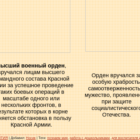
ысший военный орден
,
вручался лицам высшего
Орден вручался з
мандного состава Красной
особую храбрость
ии за успешное проведение
самоотверженность
таких боевых операций в
мужество, проявлен
масштабе одного или
при защите
нескольких фронтов, в
социалистическог
езультате которых в корне
Отечества.
яется обстановка в пользу
Красной Армии.
ЯТИЯ
|
Добавил
:
Носик
|
Теги
:
познаем мир
,
работа с дошкольниками
,
для воспитателя