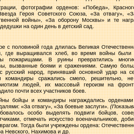
трации, фотографии орденов: «Победа», Красног
везда Героя Советского Союза, «За отвагу», «З
твенной войны», «За оборону Москвы» и те нагр
дедушки на один день в детский сад.
ыре с половиной года длилась Великая Отечествен
й, где выращивался хлеб, во время войны были
ыты пожарищами. В руины превратились многи
вы, вызванные боями и сражениями. Самую больш
с русский народ, принявший основной удар на 
и командиры сражались смело, решительно, н
риотизм людей, их массовый героизм на фрон
дило почти всех участников боев.
йны бойцы и командиры награждались орденами 
далями: «За отвагу», «За боевые заслуги».
(Показыв
бовалось особо выделять подвиги бойцов, сов
тчиками, отмечать искусство военачальников, доб
врагом. Тогда были учреждены ордена: Отечественн
а Невского, Нахимова и др.