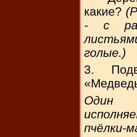
какие?
(
- с ра
листьям
голые.)
3. Под
«Медведь
Один
испол
пчёлки-