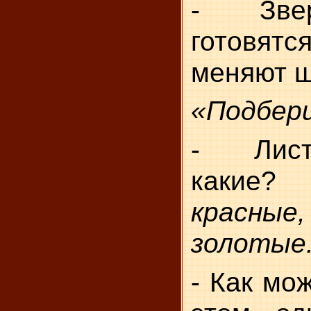
- Зве
готовя
меняют ш
«Подбери
- Лист
каки
красные
золотые.
- Как мо