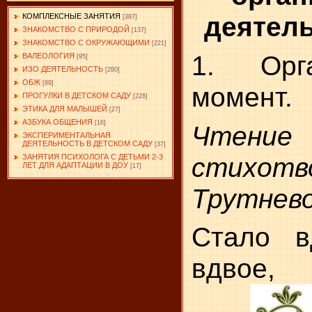
деятель
КОМПЛЕКСНЫЕ ЗАНЯТИЯ
[387]
ЗНАКОМСТВО С ПРИРОДОЙ
[137]
ЗНАКОМСТВО С ОКРУЖАЮЩИМИ
[221]
1. Орга
ВАЛЕОЛОГИЯ
[95]
ИЗО ДЕЯТЕЛЬНОСТЬ
[280]
ОБЖ
[89]
момент.
ПРОГУЛКИ В ДЕТСКОМ САДУ
[228]
ЭТИКА ДЛЯ МАЛЫШЕЙ
[27]
АЗБУКА ОБЩЕНИЯ
[16]
Чтение
ЭКСПЕРИМЕНТАЛЬНАЯ
ДЕЯТЕЛЬНОСТЬ В ДЕТСКОМ САДУ
[37]
стихот
ЗАНЯТИЯ ПСИХОЛОГА С ДЕТЬМИ 2-3
ЛЕТ ДЛЯ АДАПТАЦИИ В ДОУ
[17]
Трутнево
Стало в
вдвое,