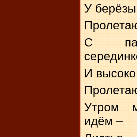
У берёзы
Пролетаю
С па
серединк
И высоко
Пролетаю
Утром 
идём –