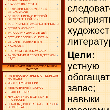
следоват
ПРАВОСЛАВАЯ ЭТИКА
ИНКЛЮЗИВНОЕ ОБУЧЕНИЕ В
ДЕТСКОМ САДУ
восприят
ДОШКОЛЬНИКАМ О ВЕЛИКОЙ
ОТЕЧЕСТВЕННОЙ ВОЙНЕ
ВОСПИТАНИЕ ГРАЖДАНСТВЕННОСТИ
художест
ДЕТЯМ О КОСМОСЕ
ФИЛОСОФИЯ ДЛЯ МАЛЫШЕЙ
литерату
ДЕТСКИЕ ПЕСЕНКИ С НОТАМИ
ДЕТСКИЕ ПЕСЕНКИ В MP3
ПОЧЕМУЧКИ
ПРОГУЛКИ В ДЕТСКОМ САДУ
Цели:
р
ФИЗКУЛЬТУРА И СПОРТ В ДЕТСКОМ
САДУ
устн
ОТКРЫВАЕМ МИР ВМЕСТЕ С МИККИ
МАУСОМ
обогаща
РАЗВИВАЮЩАЯ ЭНЦИКЛОПЕДИЯ ДЛЯ
МАЛЫШЕЙ
МЫ ЖИВЕМ В РОССИИ
запас;
УВЛЕКАТЕЛЬНЫЙ КОСМОС
ПЛАНЕТА ЗЕМЛЯ
навыки
КЕМ СТАТЬ? МАЛЫШИ В МИРЕ
ПРОФЕССИЙ
РЕБЯТАМ-ДОШКОЛЯТАМ ИНТЕРЕСНО
О ЗВЕРЯТАХ