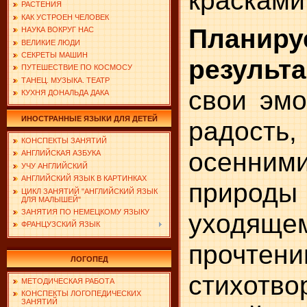
красками
РАСТЕНИЯ
КАК УСТРОЕН ЧЕЛОВЕК
Планир
НАУКА ВОКРУГ НАС
ВЕЛИКИЕ ЛЮДИ
СЕКРЕТЫ МАШИН
результа
ПУТЕШЕСТВИЕ ПО КОСМОСУ
ТАНЕЦ. МУЗЫКА. ТЕАТР
свои эмо
КУХНЯ ДОНАЛЬДА ДАКА
ИНОСТРАННЫЕ ЯЗЫКИ ДЛЯ ДЕТЕЙ
радость
КОНСПЕКТЫ ЗАНЯТИЙ
осенни
АНГЛИЙСКАЯ АЗБУКА
УЧУ АНГЛИЙСКИЙ
АНГЛИЙСКИЙ ЯЗЫК В КАРТИНКАХ
природы
ЦИКЛ ЗАНЯТИЙ "АНГЛИЙСКИЙ ЯЗЫК
ДЛЯ МАЛЫШЕЙ"
ЗАНЯТИЯ ПО НЕМЕЦКОМУ ЯЗЫКУ
уходяще
ФРАНЦУЗСКИЙ ЯЗЫК
прочтени
ЛОГОПЕД
стихотво
МЕТОДИЧЕСКАЯ РАБОТА
КОНСПЕКТЫ ЛОГОПЕДИЧЕСКИХ
ЗАНЯТИЙ