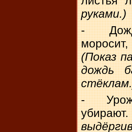
листья 
руками.)
- Дож
моросит,
(Показ п
дождь б
стёклам.
- Урож
убираю
выдёрги