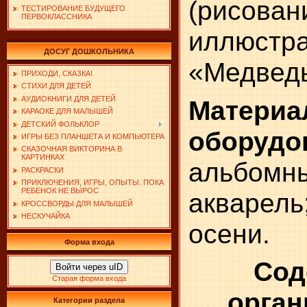
(рисован
ТЕСТИРОВАНИЕ БУДУЩЕГО
ПЕРВОКЛАССНИКА
иллюстр
ДОСУГ ДОШКОЛЬНИКА
«Медведь
ПРИХОДИ, СКАЗКА!
СТИХИ ДЛЯ ДЕТЕЙ
АУДИОКНИГИ ДЛЯ ДЕТЕЙ
Мате
КАРАОКЕ ДЛЯ МАЛЫШЕЙ
ДЕТСКИЙ ФОЛЬКЛОР
оборудо
ИГРЫ БЕЗ ПЛАНШЕТА И КОМПЬЮТЕРА
СКАЗОЧНАЯ ВИКТОРИНА В
КАРТИНКАХ
альбом
РАСКРАСКИ
ПРИКЛЮЧЕНИЯ, ИГРЫ, ОПЫТЫ. ПОКА
РЕБЕНОК НЕ ВЫРОС
акваре
КРОССВОРДЫ ДЛЯ МАЛЫШЕЙ
НЕСКУЧАЙКА
осени.
Форма входа
Сод
Войти через uID
Старая форма входа
орган
Категории раздела