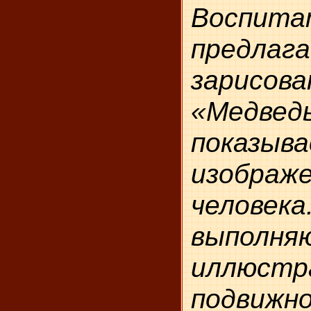
Воспита
предла
зарисов
«Медвед
показыв
изображ
челов
выполня
иллюс
подвижно