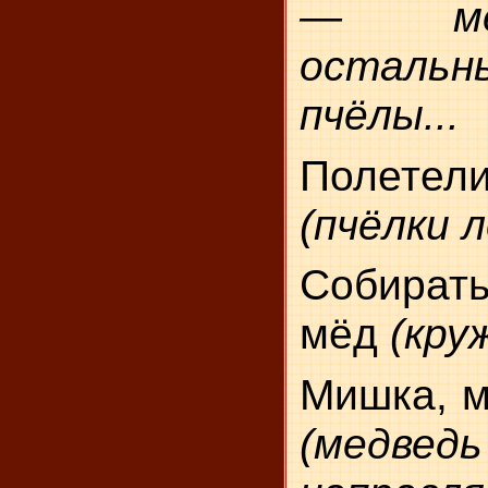
— ме
осталь
пчёлы...
Полете
(пчёлки 
Собирать
мёд
(кру
Мишка, м
(медведь