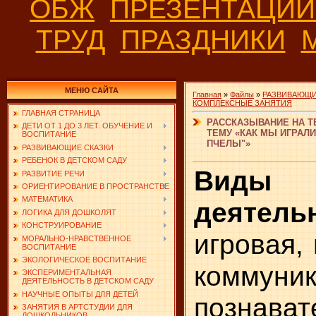
ОБЖ
ПРЕЗЕНТАЦИ
ТРУД
ПРАЗДНИКИ
МЕНЮ САЙТА
Главная
»
Файлы
»
РАЗВИВАЮЩИ
КОМПЛЕКСНЫЕ ЗАНЯТИЯ
ГЛАВНАЯ СТРАНИЦА
РАССКАЗЫВАНИЕ НА Т
ДЕТИ ОТ 1 ДО 3 ЛЕТ. ОБУЧЕНИЕ И
ТЕМУ «КАК МЫ ИГРАЛ
ВОСПИТАНИЕ
ПЧЕЛЫ"»
РАЗВИВАЮЩИЕ СКАЗКИ
РЕБЕНОК В ДЕТСКОМ САДУ
Виды
РАЗВИТИЕ РЕЧИ
ОРИЕНТИРОВАНИЕ В ПРОСТРАНСТВЕ
МАТЕМАТИКА
деятель
ЛОГИКА ДЛЯ ДОШКОЛЯТ
КОНСТРУИРОВАНИЕ
игровая,
МОРАЛЬНО-НРАВСТВЕННОЕ
ВОСПИТАНИЕ
ЭКОЛОГИЧЕСКОЕ ВОСПИТАНИЕ
коммуник
ЭКСПЕРИМЕНТАЛЬНАЯ
ДЕЯТЕЛЬНОСТЬ В ДЕТСКОМ САДУ
НАУЧНЫЕ ОПЫТЫ ДЛЯ ДЕТЕЙ
познават
ЗАНЯТИЯ В АРТСТУДИИ ДЛЯ
ДОШКОЛЬНИКОВ