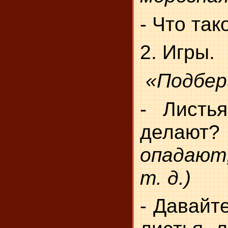
- Что та
2. Игры.
«Подбер
- Листь
делаю
опадаю
т. д.)
- Давайт