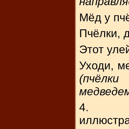
направля
Мёд у пч
Пчёлки, 
Этот уле
Уходи, м
(пчёлки
медведем
4. Р
иллюстра