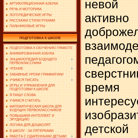
невой
АРТИКУЛЯЦИОННАЯ АЗБУКА
РЕЧЬ И МОТОРИКА
акт
ЛОГОПЕДИЧЕСКИЕ ИГРЫ
РАССКАЖИ СТИХИ РУКАМИ
ПАЛЬЧИКОВЫЕ ИГРЫ
доброже
ПОДГОТОВКА К ШКОЛЕ
взаимо
ПОДГОТОВКА К ОБУЧЕНИЮ ГРАМОТЕ
АНИМИРОВАННАЯ АЗБУКА
педа
ЭНЦИКЛОПЕДИЯ БУДУЩЕГО
ПЕРВОКЛАССНИКА
сверст
ЧТЕНИЕ
ЗАБАВНЫЕ УРОКИ ГРАММАТИКИ
УЧИМСЯ ПИСАТЬ
врем
ИГРЫ И УПРАЖНЕНИЯ ДЛЯ
ПОДГОТОВКИ К ШКОЛЕ
Я ПИШУ СЛОВА
интересу
УЧИМСЯ СЧИТАТЬ
МАТЕМАТИЧЕСКАЯ ШКОЛА ДЛЯ
БУДУЩИХ ПЕРВОКЛАССНИКОВ
изобрази
ПОВЫШАЕМ ИНТЕЛЛЕКТ И
ЭРУДИЦИЮ
детской 
ЛОГИКА ДЛЯ ДОШКОЛЯТ
В ШКОЛУ - ЗА ПЯТЕРКАМИ
РАБОТА С ОДАРЕННЫМИ ДЕТЬМИ