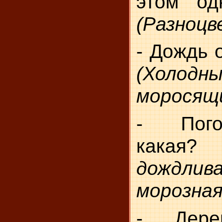
этом од
(Разноцв
- Дождь 
(Холодны
моросящи
- Пого
какая
дождлив
морозная
- Дере