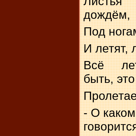
Листья
дождём,
Под нога
И летят, л
Всё ле
быть, это
Пролетае
- О како
гово