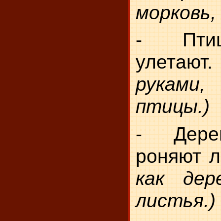
морковь, 
- Пти
улет
руками
птицы.)
- Дере
роняют л
как дер
листья.)