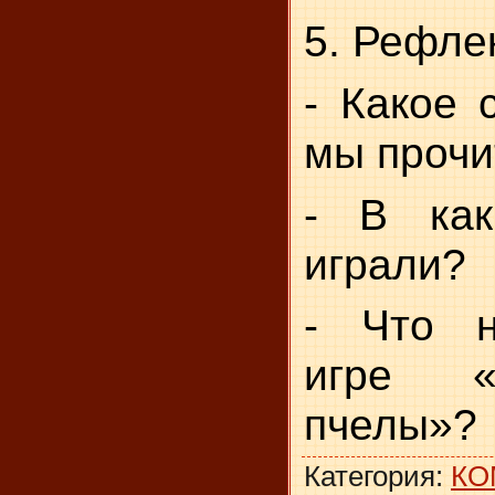
5. Рефле
- Какое 
мы прочи
- В ка
играли?
- Что н
игре «
пчелы»?
Категория
:
КО