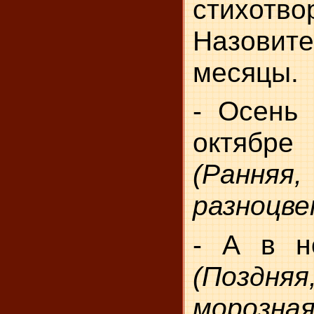
стихотво
Назови
месяцы.
- Осень 
октяб
(Рання
разноцве
- А в н
(Поздня
морозная