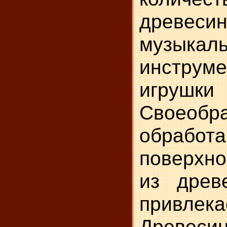
древеси
музыкал
инструме
игрушк
Своеобра
обработа
поверхн
из древ
привлека
Древеси