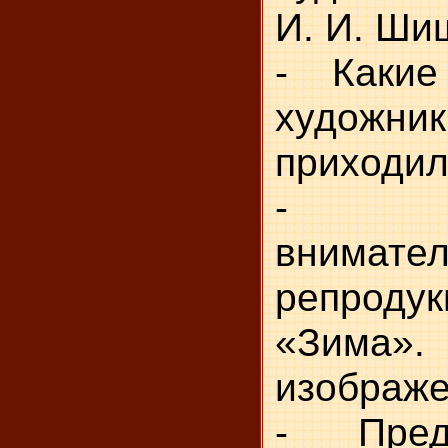
И. И. Ши
- Какие 
худож
приходил
- Рас
внимате
репроду
«Зима».
изображ
- Предс