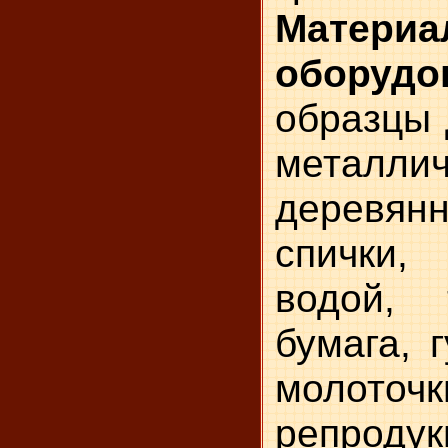
Мате
оборудо
образцы 
металл
деревянн
спички
водой, 
бумага, 
молото
репроду