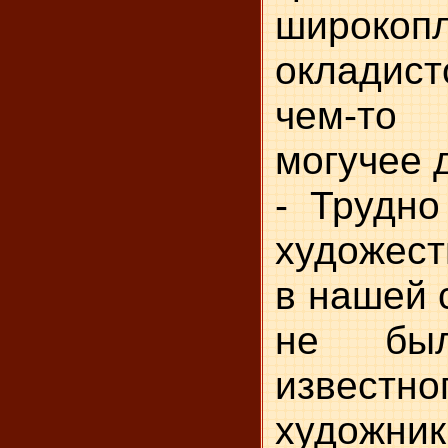
широко
окладис
чем-то
могучее 
- Трудно
художест
в нашей 
не был
известн
художник