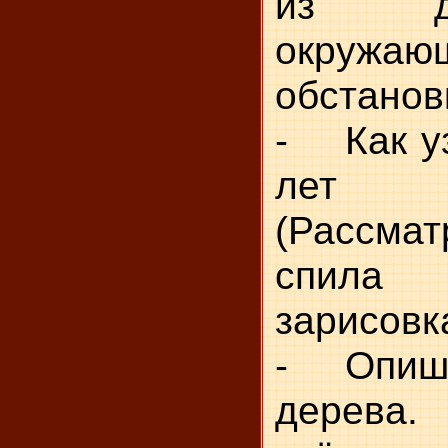
из д
окружаю
обстанов
- Как уз
лет 
(Рассмат
спила
зарисовк
- Опиши
дерева