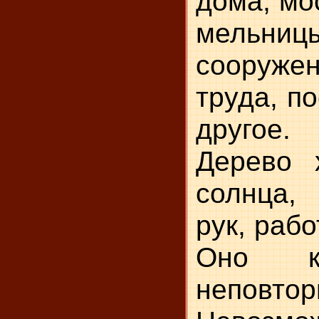
дома, мо
мельницы
сооруже
труда, п
другое.
Дерево 
солнца, 
рук, раб
Оно к
неповтор