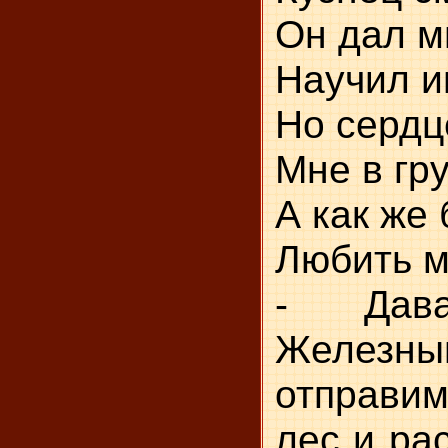
Он дал м
Научил и
Но сердц
Мне в гр
А как же
Любить м
- Давай
Железны
отправи
лес и ра