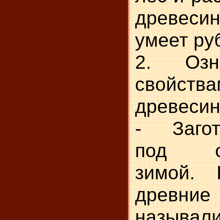
древесин
умеет ру
2. Озна
свойства
древесин
- Загот
под ст
зимой. 
древни
называ