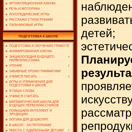
наблюден
АРТИКУЛЯЦИОННАЯ АЗБУКА
РЕЧЬ И МОТОРИКА
ЛОГОПЕДИЧЕСКИЕ ИГРЫ
развиват
РАССКАЖИ СТИХИ РУКАМИ
ПАЛЬЧИКОВЫЕ ИГРЫ
детей; 
ПОДГОТОВКА К ШКОЛЕ
эстетиче
ПОДГОТОВКА К ОБУЧЕНИЮ ГРАМОТЕ
АНИМИРОВАННАЯ АЗБУКА
Планир
ЭНЦИКЛОПЕДИЯ БУДУЩЕГО
ПЕРВОКЛАССНИКА
ЧТЕНИЕ
результа
ЗАБАВНЫЕ УРОКИ ГРАММАТИКИ
УЧИМСЯ ПИСАТЬ
проявля
ИГРЫ И УПРАЖНЕНИЯ ДЛЯ
ПОДГОТОВКИ К ШКОЛЕ
Я ПИШУ СЛОВА
искус
УЧИМСЯ СЧИТАТЬ
МАТЕМАТИЧЕСКАЯ ШКОЛА ДЛЯ
БУДУЩИХ ПЕРВОКЛАССНИКОВ
рассмат
ПОВЫШАЕМ ИНТЕЛЛЕКТ И
ЭРУДИЦИЮ
ЛОГИКА ДЛЯ ДОШКОЛЯТ
репроду
В ШКОЛУ - ЗА ПЯТЕРКАМИ
РАБОТА С ОДАРЕННЫМИ ДЕТЬМИ