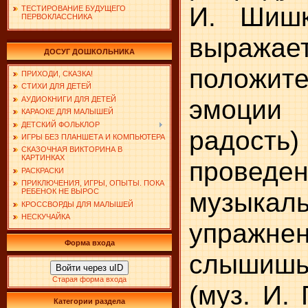
И. Шишк
ТЕСТИРОВАНИЕ БУДУЩЕГО
ПЕРВОКЛАССНИКА
выражае
ДОСУГ ДОШКОЛЬНИКА
положит
ПРИХОДИ, СКАЗКА!
СТИХИ ДЛЯ ДЕТЕЙ
эмоции
АУДИОКНИГИ ДЛЯ ДЕТЕЙ
КАРАОКЕ ДЛЯ МАЛЫШЕЙ
ДЕТСКИЙ ФОЛЬКЛОР
радо
ИГРЫ БЕЗ ПЛАНШЕТА И КОМПЬЮТЕРА
СКАЗОЧНАЯ ВИКТОРИНА В
КАРТИНКАХ
проведе
РАСКРАСКИ
ПРИКЛЮЧЕНИЯ, ИГРЫ, ОПЫТЫ. ПОКА
музыкал
РЕБЕНОК НЕ ВЫРОС
КРОССВОРДЫ ДЛЯ МАЛЫШЕЙ
НЕСКУЧАЙКА
упражне
Форма входа
слышиш
Войти через uID
Старая форма входа
(муз. И. 
Категории раздела