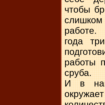
чтобы бр
слишко
работе. 
года тр
подготов
работы п
сруба.
И в на
окружа
количест