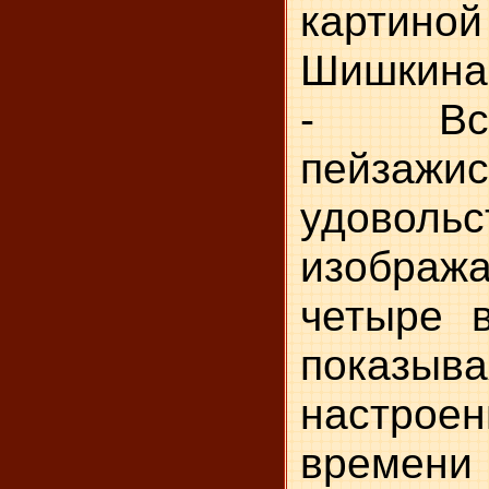
карти
Шишкина
- Все 
пейз
удовольс
изобр
четыре в
показы
настрое
времени 