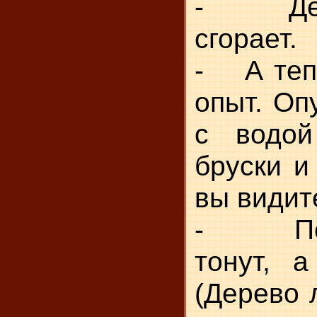
- Дере
сгорает.
- А теп
опыт. Оп
с водой
бруски и
вы видит
- Поче
тонут, а
(Дерево 