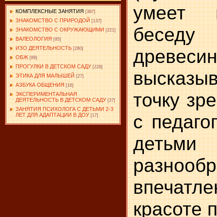
умеет п
КОМПЛЕКСНЫЕ ЗАНЯТИЯ
[387]
ЗНАКОМСТВО С ПРИРОДОЙ
[137]
беседу 
ЗНАКОМСТВО С ОКРУЖАЮЩИМИ
[221]
ВАЛЕОЛОГИЯ
[95]
ИЗО ДЕЯТЕЛЬНОСТЬ
древесин
[280]
ОБЖ
[89]
ПРОГУЛКИ В ДЕТСКОМ САДУ
[228]
высказ
ЭТИКА ДЛЯ МАЛЫШЕЙ
[27]
АЗБУКА ОБЩЕНИЯ
[16]
точку зр
ЭКСПЕРИМЕНТАЛЬНАЯ
ДЕЯТЕЛЬНОСТЬ В ДЕТСКОМ САДУ
[37]
ЗАНЯТИЯ ПСИХОЛОГА С ДЕТЬМИ 2-3
с педаго
ЛЕТ ДЛЯ АДАПТАЦИИ В ДОУ
[17]
детьми
разнооб
впечат
красоте 