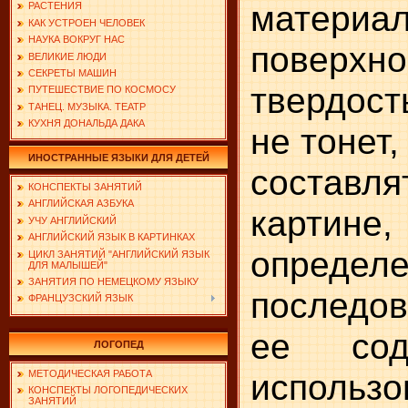
материал
РАСТЕНИЯ
КАК УСТРОЕН ЧЕЛОВЕК
НАУКА ВОКРУГ НАС
поверхно
ВЕЛИКИЕ ЛЮДИ
СЕКРЕТЫ МАШИН
твердост
ПУТЕШЕСТВИЕ ПО КОСМОСУ
ТАНЕЦ. МУЗЫКА. ТЕАТР
КУХНЯ ДОНАЛЬДА ДАКА
не тонет,
ИНОСТРАННЫЕ ЯЗЫКИ ДЛЯ ДЕТЕЙ
составля
КОНСПЕКТЫ ЗАНЯТИЙ
АНГЛИЙСКАЯ АЗБУКА
картине,
УЧУ АНГЛИЙСКИЙ
АНГЛИЙСКИЙ ЯЗЫК В КАРТИНКАХ
определ
ЦИКЛ ЗАНЯТИЙ "АНГЛИЙСКИЙ ЯЗЫК
ДЛЯ МАЛЫШЕЙ"
ЗАНЯТИЯ ПО НЕМЕЦКОМУ ЯЗЫКУ
последов
ФРАНЦУЗСКИЙ ЯЗЫК
ее сод
ЛОГОПЕД
использо
МЕТОДИЧЕСКАЯ РАБОТА
КОНСПЕКТЫ ЛОГОПЕДИЧЕСКИХ
ЗАНЯТИЙ