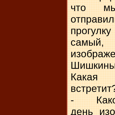
что м
отпра
прогулку
самый
изобра
Шишкиным
Какая 
встретит
- Како
день изо