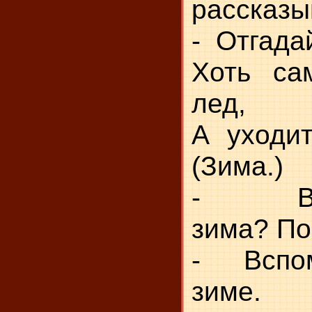
рассказы
- Отгадай
Хоть са
лед,
А уходит
(Зима.)
- Вам
зима? П
- Вспом
зиме.