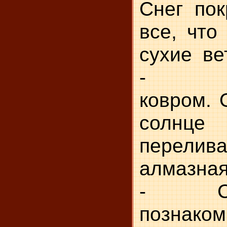
Снег по
все, что
сухие ве
- бел
ковром. 
сол
перели
алмазная
- Се
позна