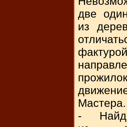
Невозмо
две оди
из дерев
отличат
фактурой
направл
прож
движе
Мастера..
- Найди