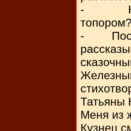
- Кто
топором?
- Посл
рассказ
сказоч
Железны
стихотво
Татьяны 
Меня из 
Кузнец с