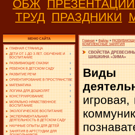
ОБЖ
ПРЕЗЕНТАЦИ
ТРУД
ПРАЗДНИКИ
МЕНЮ САЙТА
Главная
»
Файлы
»
РАЗВИВАЮЩИ
КОМПЛЕКСНЫЕ ЗАНЯТИЯ
ГЛАВНАЯ СТРАНИЦА
СВОЙСТВА ДРЕВЕСИНЫ.
ДЕТИ ОТ 1 ДО 3 ЛЕТ. ОБУЧЕНИЕ И
ШИШКИНА «ЗИМА»
ВОСПИТАНИЕ
РАЗВИВАЮЩИЕ СКАЗКИ
Виды
РЕБЕНОК В ДЕТСКОМ САДУ
РАЗВИТИЕ РЕЧИ
ОРИЕНТИРОВАНИЕ В ПРОСТРАНСТВЕ
деятель
МАТЕМАТИКА
ЛОГИКА ДЛЯ ДОШКОЛЯТ
игровая,
КОНСТРУИРОВАНИЕ
МОРАЛЬНО-НРАВСТВЕННОЕ
ВОСПИТАНИЕ
коммуник
ЭКОЛОГИЧЕСКОЕ ВОСПИТАНИЕ
ЭКСПЕРИМЕНТАЛЬНАЯ
ДЕЯТЕЛЬНОСТЬ В ДЕТСКОМ САДУ
познават
НАУЧНЫЕ ОПЫТЫ ДЛЯ ДЕТЕЙ
ЗАНЯТИЯ В АРТСТУДИИ ДЛЯ
ДОШКОЛЬНИКОВ