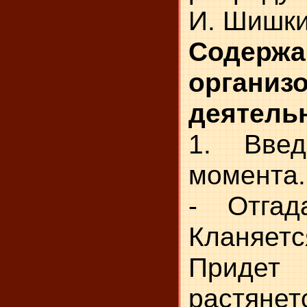
И. Шишки
Содержа
организ
деятель
1. Введе
момента.
- Отгада
Кланяетс
Приде
растянетс