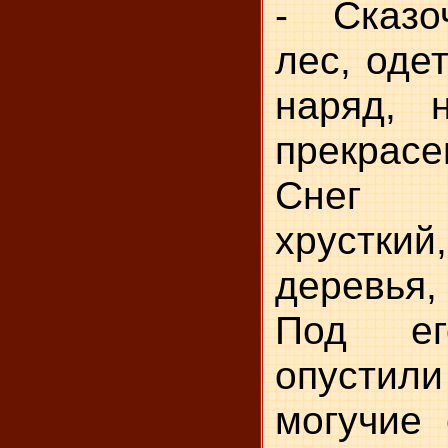
- Сказоч
лес, оде
наряд, 
прекрасе
Снег п
хрустки
деревья,
Под ег
опустил
могучие 