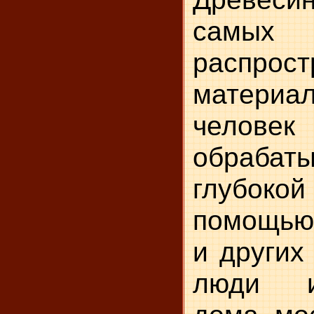
самых
распрос
материа
челове
обрабат
глубокой
помощью 
и других
люди из