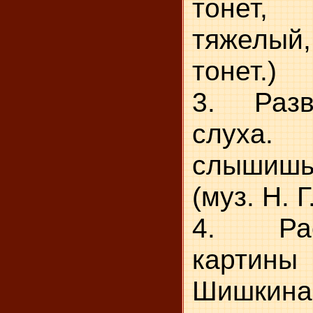
тонет,
тяжелый,
тонет.)
3. Разви
слуха.
слышиш
(муз. Н. 
4. Рас
карти
Шишкин