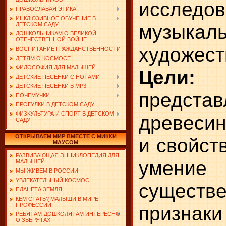
исследов
ПРАВОСЛАВАЯ ЭТИКА
ИНКЛЮЗИВНОЕ ОБУЧЕНИЕ В
музыкаль
ДЕТСКОМ САДУ
ДОШКОЛЬНИКАМ О ВЕЛИКОЙ
ОТЕЧЕСТВЕННОЙ ВОЙНЕ
художест
ВОСПИТАНИЕ ГРАЖДАНСТВЕННОСТИ
ДЕТЯМ О КОСМОСЕ
ФИЛОСОФИЯ ДЛЯ МАЛЫШЕЙ
Цел
ДЕТСКИЕ ПЕСЕНКИ С НОТАМИ
ДЕТСКИЕ ПЕСЕНКИ В MP3
предст
ПОЧЕМУЧКИ
ПРОГУЛКИ В ДЕТСКОМ САДУ
ФИЗКУЛЬТУРА И СПОРТ В ДЕТСКОМ
древесин
САДУ
ОТКРЫВАЕМ МИР ВМЕСТЕ С МИККИ
и свойст
МАУСОМ
РАЗВИВАЮЩАЯ ЭНЦИКЛОПЕДИЯ ДЛЯ
умение
МАЛЫШЕЙ
МЫ ЖИВЕМ В РОССИИ
УВЛЕКАТЕЛЬНЫЙ КОСМОС
существ
ПЛАНЕТА ЗЕМЛЯ
КЕМ СТАТЬ? МАЛЫШИ В МИРЕ
ПРОФЕССИЙ
признак
РЕБЯТАМ-ДОШКОЛЯТАМ ИНТЕРЕСНО
О ЗВЕРЯТАХ