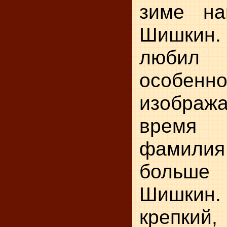
зиме на
Шишкин
любил
особен
изображ
время 
фамили
больше
Шишкин
крепкий,