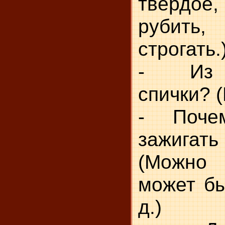
твёрдое,
рубить
строгать.
- Из ч
спички? (
- Почем
зажига
(Можно
может бы
д.)