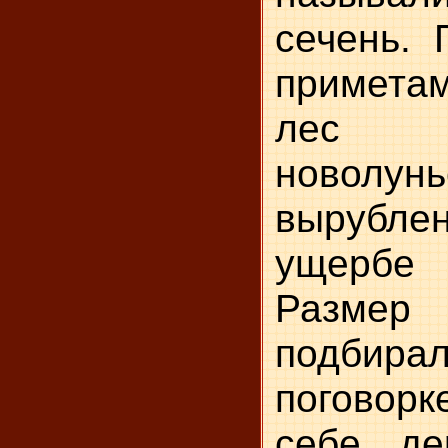
сечень. 
примета
лес 
новолун
выруб
ущербе
Разме
подбира
поговор
себе де