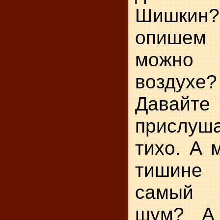
Шишкин
опишем
можно 
воздухе
Давайте
прислуша
тихо. А 
тишине
самый 
шум? А