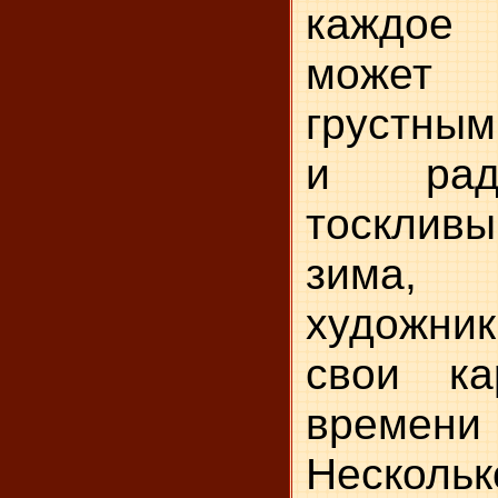
каждое
може
грустным
и рад
тоскли
зима
художни
свои ка
време
Несколь