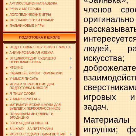
АРТИКУЛЯЦИОННАЯ АЗБУКА
членов сво
РЕЧЬ И МОТОРИКА
ЛОГОПЕДИЧЕСКИЕ ИГРЫ
оригинально
РАССКАЖИ СТИХИ РУКАМИ
ПАЛЬЧИКОВЫЕ ИГРЫ
рассказывать
интересует
ПОДГОТОВКА К ШКОЛЕ
людей, р
ПОДГОТОВКА К ОБУЧЕНИЮ ГРАМОТЕ
АНИМИРОВАННАЯ АЗБУКА
искусств
ЭНЦИКЛОПЕДИЯ БУДУЩЕГО
ПЕРВОКЛАССНИКА
доброжелате
ЧТЕНИЕ
ЗАБАВНЫЕ УРОКИ ГРАММАТИКИ
взаимодейств
УЧИМСЯ ПИСАТЬ
ИГРЫ И УПРАЖНЕНИЯ ДЛЯ
сверстни
ПОДГОТОВКИ К ШКОЛЕ
Я ПИШУ СЛОВА
игровых и
УЧИМСЯ СЧИТАТЬ
задач.
МАТЕМАТИЧЕСКАЯ ШКОЛА ДЛЯ
БУДУЩИХ ПЕРВОКЛАССНИКОВ
ПОВЫШАЕМ ИНТЕЛЛЕКТ И
Материалы 
ЭРУДИЦИЮ
ЛОГИКА ДЛЯ ДОШКОЛЯТ
игрушки; ф
В ШКОЛУ - ЗА ПЯТЕРКАМИ
РАБОТА С ОДАРЕННЫМИ ДЕТЬМИ