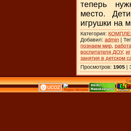
теперь нуж
место. Дет
игрушки на м
Категория
:
КОМПЛЕ
Добавил
:
admin
|
Те
познаем мир
,
работ
воспитателя ДОУ
,
иг
занятия в детском с
Просмотров
:
1905
|
Co