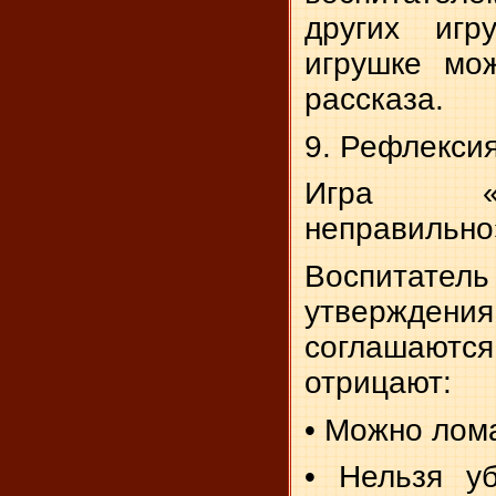
других игр
игрушке мо
рассказа.
9. Рефлексия
Игра «
неправильно
Воспита
утвержд
соглашаю
отрицают:
• Можно лома
• Нельзя у