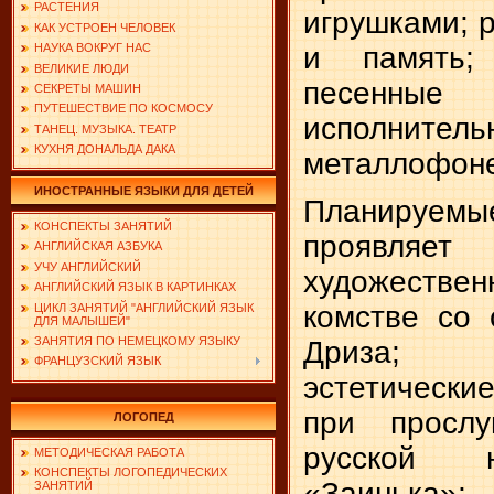
РАСТЕНИЯ
игрушками; 
КАК УСТРОЕН ЧЕЛОВЕК
НАУКА ВОКРУГ НАС
и память;
ВЕЛИКИЕ ЛЮДИ
песенн
СЕКРЕТЫ МАШИН
ПУТЕШЕСТВИЕ ПО КОСМОСУ
исполнитель
ТАНЕЦ. МУЗЫКА. ТЕАТР
КУХНЯ ДОНАЛЬДА ДАКА
метал­лофон
ИНОСТРАННЫЕ ЯЗЫКИ ДЛЯ ДЕТЕЙ
Планируем
КОНСПЕКТЫ ЗАНЯТИЙ
проявляе
АНГЛИЙСКАЯ АЗБУКА
УЧУ АНГЛИЙСКИЙ
художественн
АНГЛИЙСКИЙ ЯЗЫК В КАРТИНКАХ
комстве со 
ЦИКЛ ЗАНЯТИЙ "АНГЛИЙСКИЙ ЯЗЫК
ДЛЯ МАЛЫШЕЙ"
ЗАНЯТИЯ ПО НЕМЕЦКОМУ ЯЗЫКУ
Дриза; п
ФРАНЦУЗСКИЙ ЯЗЫК
эстетически
при про­сл
ЛОГОПЕД
русской 
МЕТОДИЧЕСКАЯ РАБОТА
КОНСПЕКТЫ ЛОГОПЕДИЧЕСКИХ
«Заинька»;
ЗАНЯТИЙ