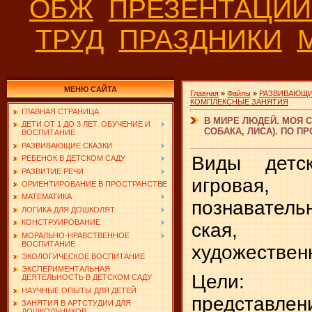
ОБЖ
ПРЕЗЕНТАЦИ
ТРУД
ПРАЗДНИКИ
МЕНЮ САЙТА
Главная
»
Файлы
»
РАЗВИВАЮЩИ
КОМПЛЕКСНЫЕ ЗАНЯТИЯ
ГЛАВНАЯ СТРАНИЦА
В МИРЕ ЛЮДЕЙ. МОЯ 
ДЕТИ ОТ 1 ДО 3 ЛЕТ. ОБУЧЕНИЕ И
СОБАКА, ЛИСА). ПО 
ВОСПИТАНИЕ
РАЗВИВАЮЩИЕ СКАЗКИ
Виды детск
РЕБЕНОК В ДЕТСКОМ САДУ
РАЗВИТИЕ РЕЧИ
игровая, к
ОРИЕНТИРОВАНИЕ В ПРОСТРАНСТВЕ
МАТЕМАТИКА
познаватель
ЛОГИКА ДЛЯ ДОШКОЛЯТ
КОНСТРУИРОВАНИЕ
ская, 
МОРАЛЬНО-НРАВСТВЕННОЕ
ВОСПИТАНИЕ
художествен
ЭКОЛОГИЧЕСКОЕ ВОСПИТАНИЕ
ЭКСПЕРИМЕНТАЛЬНАЯ
Цели: с
ДЕЯТЕЛЬНОСТЬ В ДЕТСКОМ САДУ
НАУЧНЫЕ ОПЫТЫ ДЛЯ ДЕТЕЙ
представле
ЗАНЯТИЯ В АРТСТУДИИ ДЛЯ
ДОШКОЛЬНИКОВ