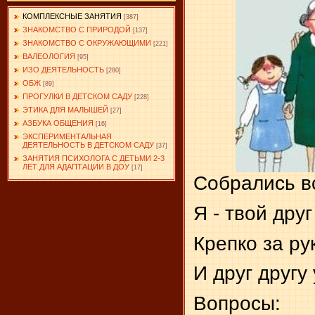
КОМПЛЕКСНЫЕ ЗАНЯТИЯ
[387]
ЗНАКОМСТВО С ПРИРОДОЙ
[137]
ЗНАКОМСТВО С ОКРУЖАЮЩИМИ
[221]
ВАЛЕОЛОГИЯ
[95]
ИЗО ДЕЯТЕЛЬНОСТЬ
[280]
ОБЖ
[89]
ПРОГУЛКИ В ДЕТСКОМ САДУ
[228]
ЭТИКА ДЛЯ МАЛЫШЕЙ
[27]
АЗБУКА ОБЩЕНИЯ
[16]
ЭКСПЕРИМЕНТАЛЬНАЯ
ДЕЯТЕЛЬНОСТЬ В ДЕТСКОМ САДУ
[37]
ЗАНЯТИЯ ПСИХОЛОГА С ДЕТЬМИ 2-3
ЛЕТ ДЛЯ АДАПТАЦИИ В ДОУ
[17]
Собрались вс
Я - твой друг
Крепко за ру
И друг другу
Вопросы: