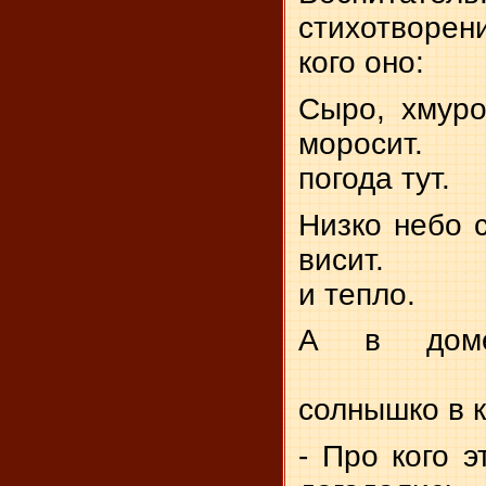
стихотворени
кого оно:
Сыро, хмуро
моросит.
погода тут.
Низко небо 
висит.
и тепло.
А в доме
солнышко в 
- Про кого э