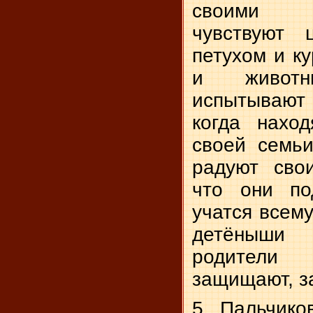
своими к
чувствуют 
петухом и к
и живот
испытывают 
когда нахо
своей семьи
радуют сво
что они под
учатся всему
детёныши
родители
защищают, за
5. Пальчико