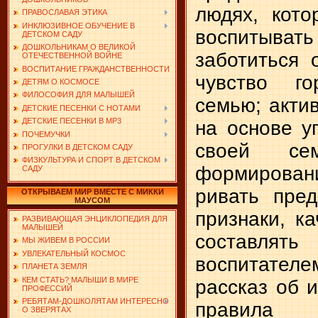
людях, кото
ПРАВОСЛАВАЯ ЭТИКА
ИНКЛЮЗИВНОЕ ОБУЧЕНИЕ В
воспиты­
ДЕТСКОМ САДУ
ДОШКОЛЬНИКАМ О ВЕЛИКОЙ
заботиться 
ОТЕЧЕСТВЕННОЙ ВОЙНЕ
ВОСПИТАНИЕ ГРАЖДАНСТВЕННОСТИ
чувство г
ДЕТЯМ О КОСМОСЕ
ФИЛОСОФИЯ ДЛЯ МАЛЫШЕЙ
семью; акти
ДЕТСКИЕ ПЕСЕНКИ С НОТАМИ
ДЕТСКИЕ ПЕСЕНКИ В MP3
на основе у
ПОЧЕМУЧКИ
своей сем
ПРОГУЛКИ В ДЕТСКОМ САДУ
ФИЗКУЛЬТУРА И СПОРТ В ДЕТСКОМ
формировани
САДУ
ривать пре
ОТКРЫВАЕМ МИР ВМЕСТЕ С МИККИ
МАУСОМ
признаки, ка
РАЗВИВАЮЩАЯ ЭНЦИКЛОПЕДИЯ ДЛЯ
МАЛЫШЕЙ
составлят
МЫ ЖИВЕМ В РОССИИ
УВЛЕКАТЕЛЬНЫЙ КОСМОС
воспита­те
ПЛАНЕТА ЗЕМЛЯ
КЕМ СТАТЬ? МАЛЫШИ В МИРЕ
рассказ об и
ПРОФЕССИЙ
РЕБЯТАМ-ДОШКОЛЯТАМ ИНТЕРЕСНО
правила
О ЗВЕРЯТАХ