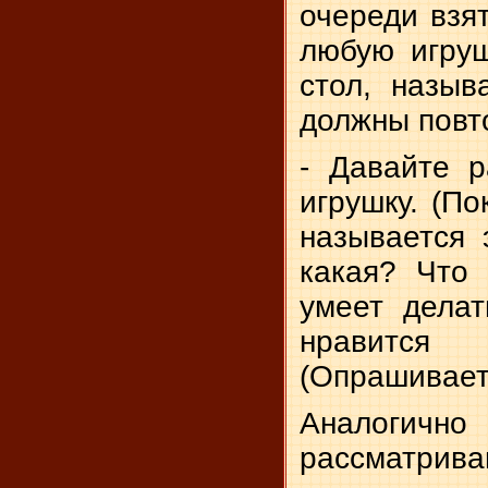
очереди взят
любую игруш
стол, назыв
должны повт
- Давайте 
игрушку. (По
называется 
какая? Что
умеет дела
нравится
(Опраши­вает
Аналогич
рассматриван