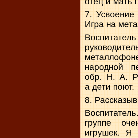
отец и мать 
7. Усвоение
Игра на мет
Воспитател
руководи
металлофон
на­родной 
обр. Н. А. Р
а дети поют.
8. Рассказыв
Воспитатель
группе оче
игрушек. Я