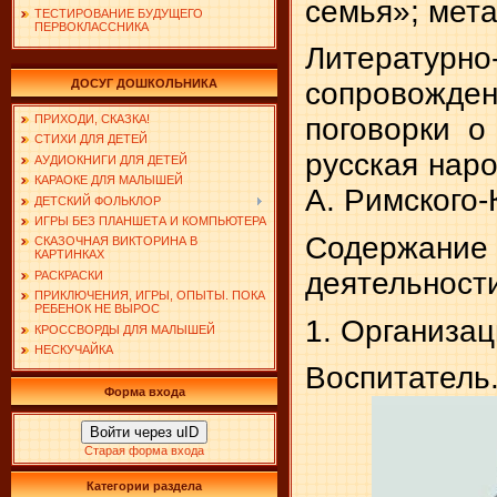
семья»; мет
ТЕСТИРОВАНИЕ БУДУЩЕГО
ПЕРВОКЛАССНИКА
Литературно
ДОСУГ ДОШКОЛЬНИКА
сопровожде
ПРИХОДИ, СКАЗКА!
поговорки о
СТИХИ ДЛЯ ДЕТЕЙ
русская наро
АУДИОКНИГИ ДЛЯ ДЕТЕЙ
КАРАОКЕ ДЛЯ МАЛЫШЕЙ
А. Римского-
ДЕТСКИЙ ФОЛЬКЛОР
ИГРЫ БЕЗ ПЛАНШЕТА И КОМПЬЮТЕРА
Содержание
СКАЗОЧНАЯ ВИКТОРИНА В
КАРТИНКАХ
деятельност
РАСКРАСКИ
ПРИКЛЮЧЕНИЯ, ИГРЫ, ОПЫТЫ. ПОКА
РЕБЕНОК НЕ ВЫРОС
1. Организа
КРОССВОРДЫ ДЛЯ МАЛЫШЕЙ
НЕСКУЧАЙКА
Воспитатель
Форма входа
Войти через uID
Старая форма входа
Категории раздела