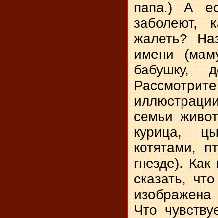
папа.) А е
заболеют, 
жалеть? На­
имени (маму
бабушку, д
Рассмот
иллюстраци
семьи живот
курица, ц
котятами, п
гнезде). Как
сказать, что
изображена
Что чувству