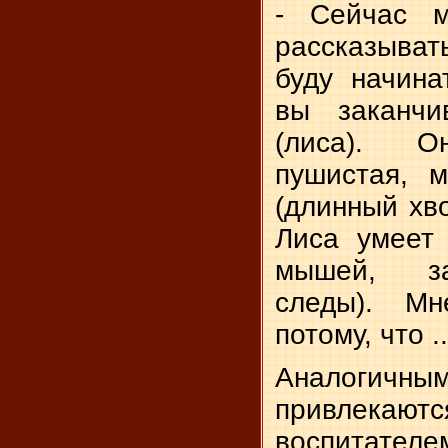
- Сейчас м
рассказыва
буду начина
вы заканчи
(лиса). О
пушистая, м
(длинный хво
Лиса умеет .
мышей, за
следы). Мн
потому, что .
Аналогичн
привлекаютс
воспитателе