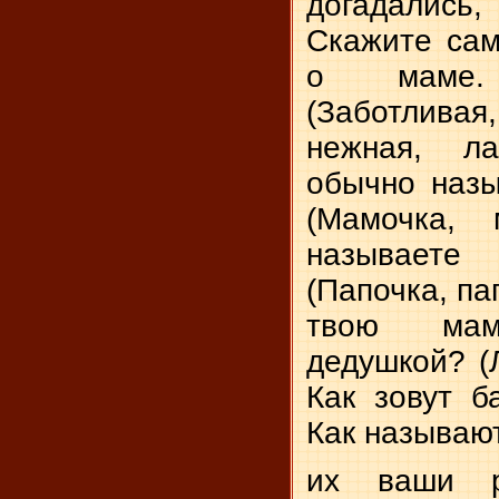
догадалис
Скажите са
о ма­ме
(Заботлива
нежная, ла
обычно наз
(Мамочка, 
называет
(Папочка, па
твою ма
дедушкой? (Л
Как зовут б
Как называю
их ваши р