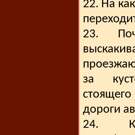
22. На ка
переходи
23. По
выска
проезжаю
за куст
стоящег
доро­ги а
24. К