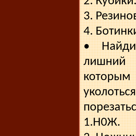
2. Кубики
3. Резино
4. Ботинк
• Найди
лишний
котор
уколо
порезатьс
1.Н0Ж.