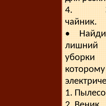
4. Эле
чайник.
• Найди
лишний 
уборки
котор
электриче
1. Пылесо
2. Веник.