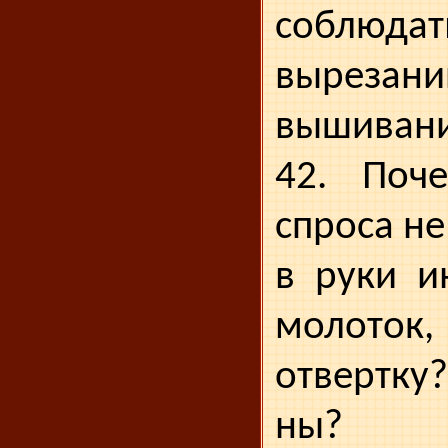
соблюдат
вырезани
вышиван
42. Поч
спроса н
в руки и
молот
отвертку?
ны?