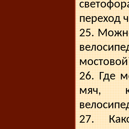
светофо
переход ч
25. Можн
велос
мостовой
26. Где 
мяч, к
велосипед
27. Как