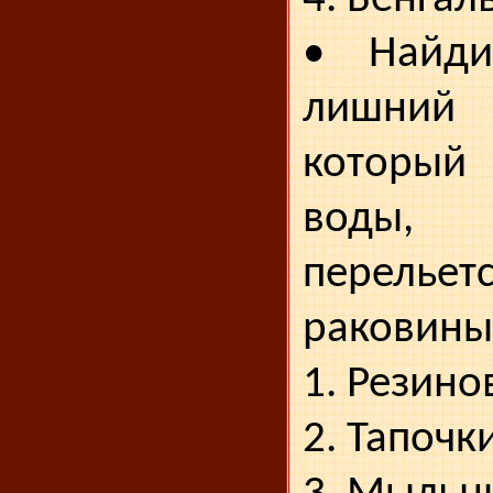
• Найди
лишний
который 
воды,
перельет
ра­ковины
1. Резино
2. Тапочки