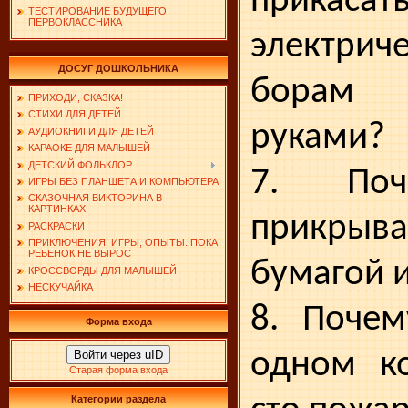
прика
ТЕСТИРОВАНИЕ БУДУЩЕГО
ПЕРВОКЛАССНИКА
электри
ДОСУГ ДОШКОЛЬНИКА
борам
ПРИХОДИ, СКАЗКА!
СТИХИ ДЛЯ ДЕТЕЙ
руками?
АУДИОКНИГИ ДЛЯ ДЕТЕЙ
КАРАОКЕ ДЛЯ МАЛЫШЕЙ
ДЕТСКИЙ ФОЛЬКЛОР
7. Поч
ИГРЫ БЕЗ ПЛАНШЕТА И КОМПЬЮТЕРА
СКАЗОЧНАЯ ВИКТОРИНА В
КАРТИНКАХ
прикры
РАСКРАСКИ
ПРИКЛЮЧЕНИЯ, ИГРЫ, ОПЫТЫ. ПОКА
РЕБЕНОК НЕ ВЫРОС
бумагой 
КРОССВОРДЫ ДЛЯ МАЛЫШЕЙ
НЕСКУЧАЙКА
8. Почем
Форма входа
одном ко
Войти через uID
Старая форма входа
Категории раздела