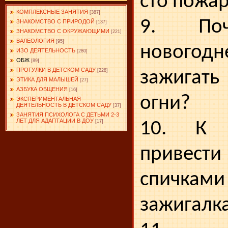
сто по­жа
КОМПЛЕКСНЫЕ ЗАНЯТИЯ
[387]
9. Поч
ЗНАКОМСТВО С ПРИРОДОЙ
[137]
ЗНАКОМСТВО С ОКРУЖАЮЩИМИ
[221]
ВАЛЕОЛОГИЯ
[95]
новогодн
ИЗО ДЕЯТЕЛЬНОСТЬ
[280]
ОБЖ
[89]
ПРОГУЛКИ В ДЕТСКОМ САДУ
зажигать
[228]
ЭТИКА ДЛЯ МАЛЫШЕЙ
[27]
АЗБУКА ОБЩЕНИЯ
[16]
огни?
ЭКСПЕРИМЕНТАЛЬНАЯ
ДЕЯТЕЛЬНОСТЬ В ДЕТСКОМ САДУ
[37]
ЗАНЯТИЯ ПСИХОЛОГА С ДЕТЬМИ 2-3
ЛЕТ ДЛЯ АДАПТАЦИИ В ДОУ
10. К 
[17]
привест
спич
зажигалк