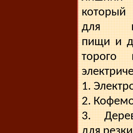
который 
для пр
пищи и д
торого 
электриче
1. Электр
2. Кофемо
3. Дере
для резк