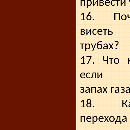
привести 
16. По
висеть
трубах?
17. Что 
если по
запах газ
18. К
перехода