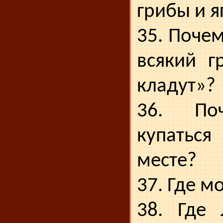
грибы и я
35. Почем
всякий г
кла­дут»?
36. По
купаться
месте?
37. Где м
38. Где 