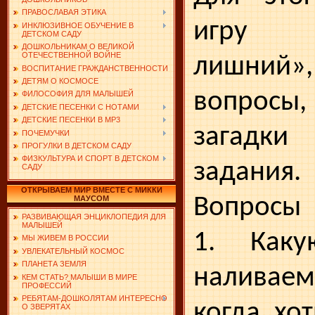
ПРАВОСЛАВАЯ ЭТИКА
игру «
ИНКЛЮЗИВНОЕ ОБУЧЕНИЕ В
ДЕТСКОМ САДУ
ДОШКОЛЬНИКАМ О ВЕЛИКОЙ
ОТЕЧЕСТВЕННОЙ ВОЙНЕ
лишний»
ВОСПИТАНИЕ ГРАЖДАНСТВЕННОСТИ
ДЕТЯМ О КОСМОСЕ
вопрос
ФИЛОСОФИЯ ДЛЯ МАЛЫШЕЙ
ДЕТСКИЕ ПЕСЕНКИ С НОТАМИ
ДЕТСКИЕ ПЕСЕНКИ В MP3
загадки
ПОЧЕМУЧКИ
ПРОГУЛКИ В ДЕТСКОМ САДУ
ФИЗКУЛЬТУРА И СПОРТ В ДЕТСКОМ
задания.
САДУ
ОТКРЫВАЕМ МИР ВМЕСТЕ С МИККИ
Вопросы
МАУСОМ
РАЗВИВАЮЩАЯ ЭНЦИКЛОПЕДИЯ ДЛЯ
МАЛЫШЕЙ
1. Как
МЫ ЖИВЕМ В РОССИИ
УВЛЕКАТЕЛЬНЫЙ КОСМОС
ПЛАНЕТА ЗЕМЛЯ
наливае
КЕМ СТАТЬ? МАЛЫШИ В МИРЕ
ПРОФЕССИЙ
РЕБЯТАМ-ДОШКОЛЯТАМ ИНТЕРЕСНО
когда хот
О ЗВЕРЯТАХ