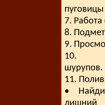
пуговицы 
7. Работа
8. Подмет
9. Просм
10. За
шурупов.
11. Полив
• Найди
лишний