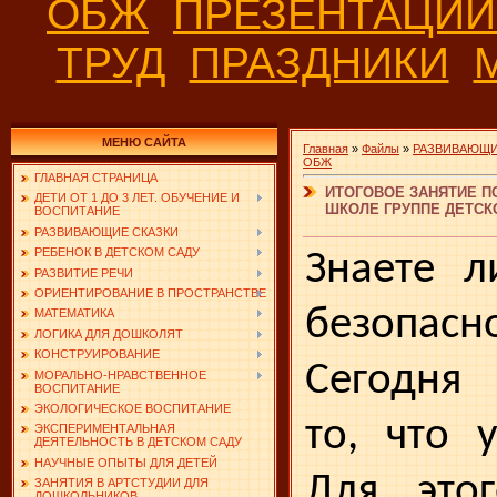
ОБЖ
ПРЕЗЕНТАЦИ
ТРУД
ПРАЗДНИКИ
МЕНЮ САЙТА
Главная
»
Файлы
»
РАЗВИВАЮЩИ
ОБЖ
ГЛАВНАЯ СТРАНИЦА
ИТОГОВОЕ ЗАНЯТИЕ П
ДЕТИ ОТ 1 ДО 3 ЛЕТ. ОБУЧЕНИЕ И
ШКОЛЕ ГРУППЕ ДЕТСК
ВОСПИТАНИЕ
РАЗВИВАЮЩИЕ СКАЗКИ
РЕБЕНОК В ДЕТСКОМ САДУ
Знаете л
РАЗВИТИЕ РЕЧИ
ОРИЕНТИРОВАНИЕ В ПРОСТРАНСТВЕ
безопасн
МАТЕМАТИКА
ЛОГИКА ДЛЯ ДОШКОЛЯТ
КОНСТРУИРОВАНИЕ
Сегодня
МОРАЛЬНО-НРАВСТВЕННОЕ
ВОСПИТАНИЕ
ЭКОЛОГИЧЕСКОЕ ВОСПИТАНИЕ
то, что 
ЭКСПЕРИМЕНТАЛЬНАЯ
ДЕЯТЕЛЬНОСТЬ В ДЕТСКОМ САДУ
НАУЧНЫЕ ОПЫТЫ ДЛЯ ДЕТЕЙ
Для это
ЗАНЯТИЯ В АРТСТУДИИ ДЛЯ
ДОШКОЛЬНИКОВ