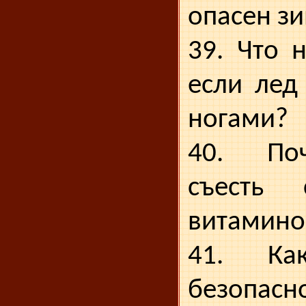
опасен з
39. Что 
если лед
ногами?
40. По
съесть 
витамино
41. Ка
безопас