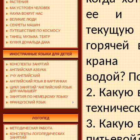
РАСТЕНИЯ
КАК УСТРОЕН ЧЕЛОВЕК
ее и в
НАУКА ВОКРУГ НАС
ВЕЛИКИЕ ЛЮДИ
СЕКРЕТЫ МАШИН
текущую
ПУТЕШЕСТВИЕ ПО КОСМОСУ
ТАНЕЦ. МУЗЫКА. ТЕАТР
горячей 
КУХНЯ ДОНАЛЬДА ДАКА
ИНОСТРАННЫЕ ЯЗЫКИ ДЛЯ ДЕТЕЙ
крана 
КОНСПЕКТЫ ЗАНЯТИЙ
АНГЛИЙСКАЯ АЗБУКА
водой? П
УЧУ АНГЛИЙСКИЙ
АНГЛИЙСКИЙ ЯЗЫК В КАРТИНКАХ
ЦИКЛ ЗАНЯТИЙ "АНГЛИЙСКИЙ ЯЗЫК
2. Какую
ДЛЯ МАЛЫШЕЙ"
ЗАНЯТИЯ ПО НЕМЕЦКОМУ ЯЗЫКУ
ФРАНЦУЗСКИЙ ЯЗЫК
техничес
ЛОГОПЕД
3. Какую
МЕТОДИЧЕСКАЯ РАБОТА
КОНСПЕКТЫ ЛОГОПЕДИЧЕСКИХ
питьевой
ЗАНЯТИЙ