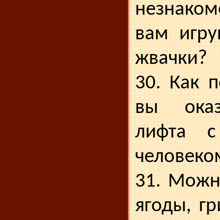
незнаком
вам игру
жвачки?
30. Как п
вы оказ
лифта с
человеко
31. Можн
ягоды, г