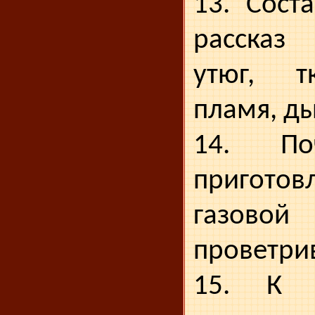
13. Сост
рассказ
утюг, т
пламя, ды
14. По
приготов
газовой 
проветри
15. К 