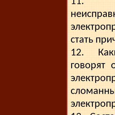
11. 
неисправ
электроп
стать пр
12. Как
говорят 
электро
сломанн
электроп