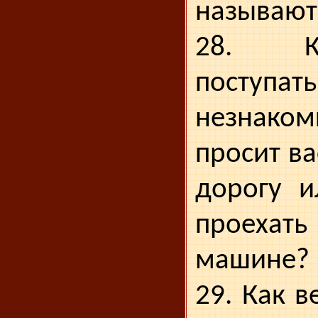
называют
28. К
поступ
незнако
просит ва
дорогу и
про­еха
машине?
29. Как в