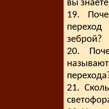
вы знаете
19. Поч
перехо
зеброй?
20. Поч
называю
пере­хода
21. Скол
светофор