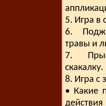
аппликац
5. Игра в
6. Подж
травы и л
7. Пры
скакалку.
8. Игра с
• Какие 
дейст