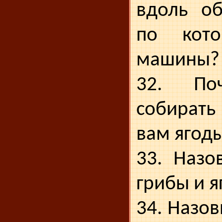
вдоль об
по кото
машины?
32. По
собират
вам ягод
33. Назо
грибы и я
34. Назо