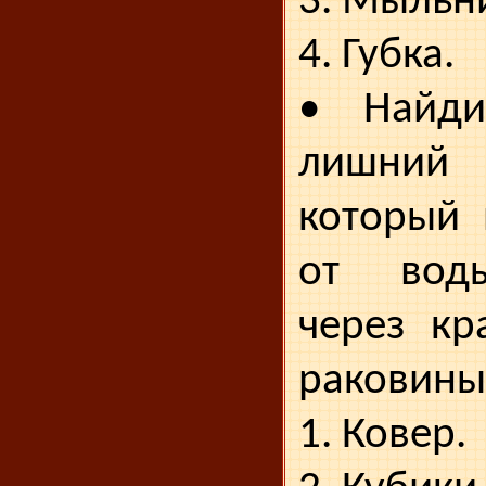
3. Мыльн
4. Губка.
• Найди
лишний
который 
от вод
через кр
раковины
1. Ковер.