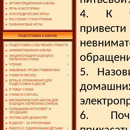
АРТИКУЛЯЦИОННАЯ АЗБУКА
РЕЧЬ И МОТОРИКА
4. К ч
ЛОГОПЕДИЧЕСКИЕ ИГРЫ
РАССКАЖИ СТИХИ РУКАМИ
ПАЛЬЧИКОВЫЕ ИГРЫ
привести
ПОДГОТОВКА К ШКОЛЕ
невнимат
ПОДГОТОВКА К ОБУЧЕНИЮ ГРАМОТЕ
АНИМИРОВАННАЯ АЗБУКА
об­ращени
ЭНЦИКЛОПЕДИЯ БУДУЩЕГО
ПЕРВОКЛАССНИКА
ЧТЕНИЕ
5. Назов
ЗАБАВНЫЕ УРОКИ ГРАММАТИКИ
УЧИМСЯ ПИСАТЬ
ИГРЫ И УПРАЖНЕНИЯ ДЛЯ
домашни
ПОДГОТОВКИ К ШКОЛЕ
Я ПИШУ СЛОВА
УЧИМСЯ СЧИТАТЬ
электроп
МАТЕМАТИЧЕСКАЯ ШКОЛА ДЛЯ
БУДУЩИХ ПЕРВОКЛАССНИКОВ
ПОВЫШАЕМ ИНТЕЛЛЕКТ И
6. Поч
ЭРУДИЦИЮ
ЛОГИКА ДЛЯ ДОШКОЛЯТ
В ШКОЛУ - ЗА ПЯТЕРКАМИ
РАБОТА С ОДАРЕННЫМИ ДЕТЬМИ