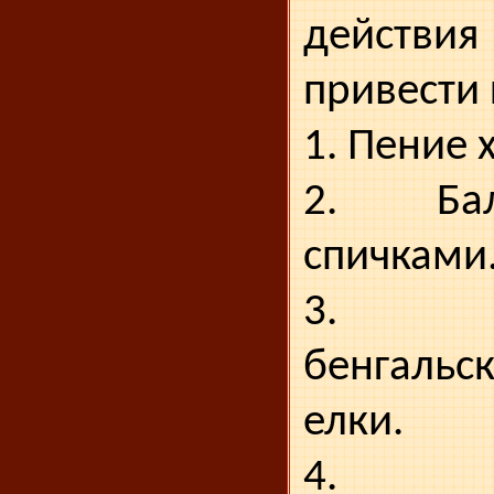
дейст
привести 
1. Пение 
2. Бал
спичками
3. З
бенгальск
елки.
4. Изг