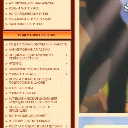
АРТИКУЛЯЦИОННАЯ АЗБУКА
РЕЧЬ И МОТОРИКА
ЛОГОПЕДИЧЕСКИЕ ИГРЫ
РАССКАЖИ СТИХИ РУКАМИ
ПАЛЬЧИКОВЫЕ ИГРЫ
ПОДГОТОВКА К ШКОЛЕ
ПОДГОТОВКА К ОБУЧЕНИЮ ГРАМОТЕ
АНИМИРОВАННАЯ АЗБУКА
ЭНЦИКЛОПЕДИЯ БУДУЩЕГО
ПЕРВОКЛАССНИКА
ЧТЕНИЕ
ЗАБАВНЫЕ УРОКИ ГРАММАТИКИ
УЧИМСЯ ПИСАТЬ
ИГРЫ И УПРАЖНЕНИЯ ДЛЯ
ПОДГОТОВКИ К ШКОЛЕ
Я ПИШУ СЛОВА
УЧИМСЯ СЧИТАТЬ
МАТЕМАТИЧЕСКАЯ ШКОЛА ДЛЯ
БУДУЩИХ ПЕРВОКЛАССНИКОВ
ПОВЫШАЕМ ИНТЕЛЛЕКТ И
ЭРУДИЦИЮ
ЛОГИКА ДЛЯ ДОШКОЛЯТ
В ШКОЛУ - ЗА ПЯТЕРКАМИ
РАБОТА С ОДАРЕННЫМИ ДЕТЬМИ