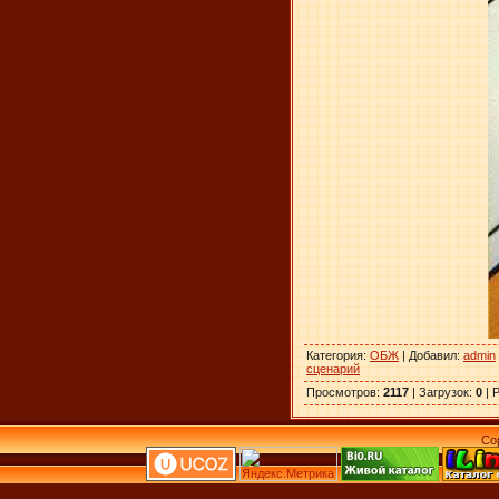
Категория
:
ОБЖ
|
Добавил
:
admin
сценарий
Просмотров
:
2117
|
Загрузок
:
0
|
Р
Co