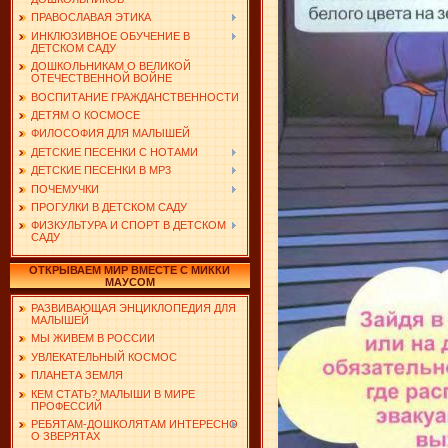
ПРАВОСЛАВАЯ ЭТИКА
ИНКЛЮЗИВНОЕ ОБУЧЕНИЕ В
ДЕТСКОМ САДУ
ДОШКОЛЬНИКАМ О ВЕЛИКОЙ
ОТЕЧЕСТВЕННОЙ ВОЙНЕ
ВОСПИТАНИЕ ГРАЖДАНСТВЕННОСТИ
ДЕТЯМ О КОСМОСЕ
ФИЛОСОФИЯ ДЛЯ МАЛЫШЕЙ
ДЕТСКИЕ ПЕСЕНКИ С НОТАМИ
ДЕТСКИЕ ПЕСЕНКИ В MP3
ПОЧЕМУЧКИ
ПРОГУЛКИ В ДЕТСКОМ САДУ
ФИЗКУЛЬТУРА И СПОРТ В ДЕТСКОМ
САДУ
ОТКРЫВАЕМ МИР ВМЕСТЕ С МИККИ
МАУСОМ
РАЗВИВАЮЩАЯ ЭНЦИКЛОПЕДИЯ ДЛЯ
МАЛЫШЕЙ
МЫ ЖИВЕМ В РОССИИ
УВЛЕКАТЕЛЬНЫЙ КОСМОС
ПЛАНЕТА ЗЕМЛЯ
КЕМ СТАТЬ? МАЛЫШИ В МИРЕ
ПРОФЕССИЙ
РЕБЯТАМ-ДОШКОЛЯТАМ ИНТЕРЕСНО
О ЗВЕРЯТАХ