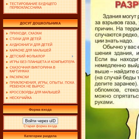
ТЕСТИРОВАНИЕ БУДУЩЕГО
ПЕРВОКЛАССНИКА
ДОСУГ ДОШКОЛЬНИКА
ПРИХОДИ, СКАЗКА!
СТИХИ ДЛЯ ДЕТЕЙ
АУДИОКНИГИ ДЛЯ ДЕТЕЙ
КАРАОКЕ ДЛЯ МАЛЫШЕЙ
ДЕТСКИЙ ФОЛЬКЛОР
ИГРЫ БЕЗ ПЛАНШЕТА И КОМПЬЮТЕРА
СКАЗОЧНАЯ ВИКТОРИНА В
КАРТИНКАХ
РАСКРАСКИ
ПРИКЛЮЧЕНИЯ, ИГРЫ, ОПЫТЫ. ПОКА
РЕБЕНОК НЕ ВЫРОС
КРОССВОРДЫ ДЛЯ МАЛЫШЕЙ
НЕСКУЧАЙКА
Форма входа
Войти через uID
Старая форма входа
Категории раздела