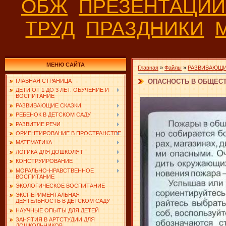
ОБЖ
ПРЕЗЕНТАЦИ
ТРУД
ПРАЗДНИКИ
МЕНЮ САЙТА
Главная
»
Файлы
»
РАЗВИВАЮЩИ
ОПАСНОСТЬ В ОБЩЕСТ
ГЛАВНАЯ СТРАНИЦА
ДЕТИ ОТ 1 ДО 3 ЛЕТ. ОБУЧЕНИЕ И
ВОСПИТАНИЕ
РАЗВИВАЮЩИЕ СКАЗКИ
РЕБЕНОК В ДЕТСКОМ САДУ
РАЗВИТИЕ РЕЧИ
ОРИЕНТИРОВАНИЕ В ПРОСТРАНСТВЕ
МАТЕМАТИКА
ЛОГИКА ДЛЯ ДОШКОЛЯТ
КОНСТРУИРОВАНИЕ
МОРАЛЬНО-НРАВСТВЕННОЕ
ВОСПИТАНИЕ
ЭКОЛОГИЧЕСКОЕ ВОСПИТАНИЕ
ЭКСПЕРИМЕНТАЛЬНАЯ
ДЕЯТЕЛЬНОСТЬ В ДЕТСКОМ САДУ
НАУЧНЫЕ ОПЫТЫ ДЛЯ ДЕТЕЙ
ЗАНЯТИЯ В АРТСТУДИИ ДЛЯ
ДОШКОЛЬНИКОВ