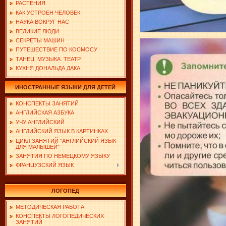
РАСТЕНИЯ
КАК УСТРОЕН ЧЕЛОВЕК
НАУКА ВОКРУГ НАС
ВЕЛИКИЕ ЛЮДИ
СЕКРЕТЫ МАШИН
ПУТЕШЕСТВИЕ ПО КОСМОСУ
ТАНЕЦ. МУЗЫКА. ТЕАТР
КУХНЯ ДОНАЛЬДА ДАКА
ИНОСТРАННЫЕ ЯЗЫКИ ДЛЯ ДЕТЕЙ
КОНСПЕКТЫ ЗАНЯТИЙ
АНГЛИЙСКАЯ АЗБУКА
УЧУ АНГЛИЙСКИЙ
АНГЛИЙСКИЙ ЯЗЫК В КАРТИНКАХ
ЦИКЛ ЗАНЯТИЙ "АНГЛИЙСКИЙ ЯЗЫК
ДЛЯ МАЛЫШЕЙ"
ЗАНЯТИЯ ПО НЕМЕЦКОМУ ЯЗЫКУ
ФРАНЦУЗСКИЙ ЯЗЫК
ЛОГОПЕД
МЕТОДИЧЕСКАЯ РАБОТА
КОНСПЕКТЫ ЛОГОПЕДИЧЕСКИХ
ЗАНЯТИЙ