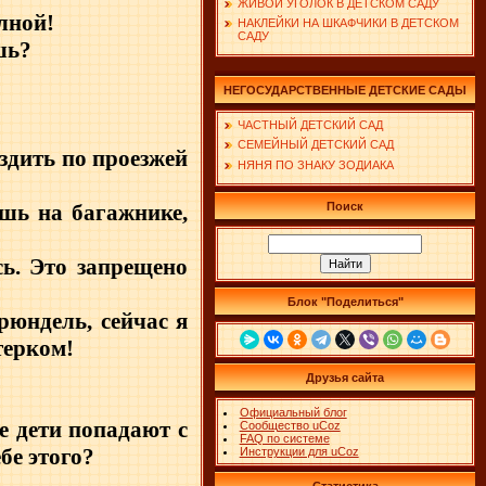
ЖИВОЙ УГОЛОК В ДЕТСКОМ САДУ
лной!
НАКЛЕЙКИ НА ШКАФЧИКИ В ДЕТСКОМ
САДУ
шь?
НЕГОСУДАРСТВЕННЫЕ ДЕТСКИЕ САДЫ
ЧАСТНЫЙ ДЕТСКИЙ САД
СЕМЕЙНЫЙ ДЕТСКИЙ САД
здить по проезжей
НЯНЯ ПО ЗНАКУ ЗОДИАКА
ешь на багажнике,
Поиск
сь. Это запрещено
Блок "Поделиться"
рюндель, сейчас я
терком!
Друзья сайта
Официальный блог
е дети попадают с
Сообщество uCoz
FAQ по системе
бе этого?
Инструкции для uCoz