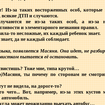
т! Из-за таких восторженных особ, которые 
, всякие ДТП и случаются.
учаются не из-за таких особ, а из-за н
етливости и элементарного незнания правил.
ила-то несложные, их каждый ребенок знает.
знает, да не каждый соблюдает.
зыка, появляется Масяня. Она идет, не разбир
свистком пытается её остановить.
 свистишь? Тоже мне, типа крутой…
о)
Масяня, ты почему по сторонам не смотри
тут не видела, на дороге-то?
о чего... Вот, например, из-за этих кустов
автомобиль.
 угла может неожиданно выехать автобус…