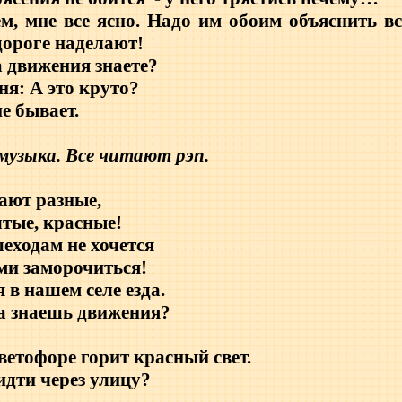
, мне все ясно. Надо им обоим объяснить вс
дороге наделают!
 движения знаете?
я: А это круто?
е бывает.
музыка. Все читают рэп.
ают разные,
лтые, красные!
еходам не хочется
и заморочиться!
 в нашем селе езда.
а знаешь движения?
светофоре горит красный свет.
дти через улицу?