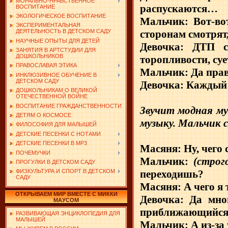
МОРАЛЬНО-НРАВСТВЕННОЕ
распускаются…
ВОСПИТАНИЕ
ЭКОЛОГИЧЕСКОЕ ВОСПИТАНИЕ
Мальчик: Вот-во
ЭКСПЕРИМЕНТАЛЬНАЯ
сторонам смотрят
ДЕЯТЕЛЬНОСТЬ В ДЕТСКОМ САДУ
НАУЧНЫЕ ОПЫТЫ ДЛЯ ДЕТЕЙ
Девочка: ДТП сл
ЗАНЯТИЯ В АРТСТУДИИ ДЛЯ
ДОШКОЛЬНИКОВ
торопливости, су
ПРАВОСЛАВАЯ ЭТИКА
Мальчик: Да прав
ИНКЛЮЗИВНОЕ ОБУЧЕНИЕ В
ДЕТСКОМ САДУ
Девочка: Каждый 
ДОШКОЛЬНИКАМ О ВЕЛИКОЙ
ОТЕЧЕСТВЕННОЙ ВОЙНЕ
ВОСПИТАНИЕ ГРАЖДАНСТВЕННОСТИ
Звучит модная му
ДЕТЯМ О КОСМОСЕ
музыку. Мальчик 
ФИЛОСОФИЯ ДЛЯ МАЛЫШЕЙ
ДЕТСКИЕ ПЕСЕНКИ С НОТАМИ
ДЕТСКИЕ ПЕСЕНКИ В MP3
Масяня: Ну, чего
ПОЧЕМУЧКИ
Мальчик:
(строг
ПРОГУЛКИ В ДЕТСКОМ САДУ
переходишь?
ФИЗКУЛЬТУРА И СПОРТ В ДЕТСКОМ
САДУ
Масяня: А чего я 
ОТКРЫВАЕМ МИР ВМЕСТЕ С МИККИ
Девочка: Да мног
МАУСОМ
приближающийся 
РАЗВИВАЮЩАЯ ЭНЦИКЛОПЕДИЯ ДЛЯ
МАЛЫШЕЙ
Мальчик: А из-за