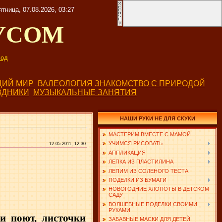
ятница, 07.08.2026, 03:27
УСОМ
од
ИЙ МИР
ВАЛЕОЛОГИЯ
ЗНАКОМСТВО С ПРИРОДОЙ
ЗДНИКИ
МУЗЫКАЛЬНЫЕ ЗАНЯТИЯ
НАШИ РУКИ НЕ ДЛЯ СКУКИ
МАСТЕРИМ ВМЕСТЕ С МАМОЙ
УЧИМСЯ РИСОВАТЬ
12.05.2011, 12:30
АППЛИКАЦИЯ
ЛЕПКА ИЗ ПЛАСТИЛИНА
ЛЕПИМ ИЗ СОЛЕНОГО ТЕСТА
ПОДЕЛКИ ИЗ БУМАГИ
НОВОГОДНИЕ ХЛОПОТЫ В ДЕТСКОМ
САДУ
ВОЛШЕБНЫЕ ПОДЕЛКИ СВОИМИ
РУКАМИ
и поют, листочки
ЗАБАВНЫЕ МАСКИ ДЛЯ ДЕТЕЙ