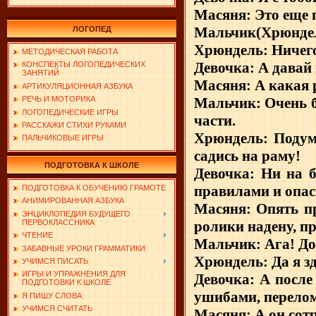
Масяня: Это еще п
Мальчик(Хрюндел
ЛОГОПЕД
Хрюндель: Ничего
МЕТОДИЧЕСКАЯ РАБОТА
Девочка: А давай 
КОНСПЕКТЫ ЛОГОПЕДИЧЕСКИХ
ЗАНЯТИЙ
Масяня: А какая 
АРТИКУЛЯЦИОННАЯ АЗБУКА
Мальчик: Очень б
РЕЧЬ И МОТОРИКА
ЛОГОПЕДИЧЕСКИЕ ИГРЫ
части.
РАССКАЖИ СТИХИ РУКАМИ
Хрюндель: Подума
ПАЛЬЧИКОВЫЕ ИГРЫ
садись на раму!
ПОДГОТОВКА К ШКОЛЕ
Девочка: Ни на б
правилами и опас
ПОДГОТОВКА К ОБУЧЕНИЮ ГРАМОТЕ
АНИМИРОВАННАЯ АЗБУКА
Масяня: Опять пр
ЭНЦИКЛОПЕДИЯ БУДУЩЕГО
ролики надену, пр
ПЕРВОКЛАССНИКА
ЧТЕНИЕ
Мальчик: Ага! Д
ЗАБАВНЫЕ УРОКИ ГРАММАТИКИ
Хрюндель: Да я зд
УЧИМСЯ ПИСАТЬ
ИГРЫ И УПРАЖНЕНИЯ ДЛЯ
Девочка: А после
ПОДГОТОВКИ К ШКОЛЕ
ушибами, перелома
Я ПИШУ СЛОВА
УЧИМСЯ СЧИТАТЬ
Масяня: А он сотр