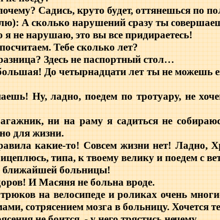
очему? Садись, круто будет, оттянешься по по
ю): А сколько нарушений сразу ты совершае
 я не нарушаю, это вы все придираетесь!
посчитаем. Тебе сколько лет?
разница? Здесь не паспортный стол…
ольшая! До четырнадцати лет ты не можешь е
ешь! Ну, ладно, поедем по тротуару, не хоч
агажник, ни на раму я садиться не собираю
но для жизни.
авила какие-то! Совсем жизни нет! Ладно, Х
ицеплюсь, типа, к твоему велику и поедем с ве
о ближайшей больницы!
оров! И Масяня не больна вроде.
 трюков на велосипеде и роликах очень многи
ми, сотрясением мозга в больницу. Хочется те
ясения не боится
- у него трястись нечему…