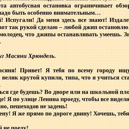
эта автобусная остановка ограничивает обзо
 надо быть особенно внимательным…
! Испугали! Да меня здесь все знают! Издале
 вот так рукой сделаю – любой джип остановл
молодец, что джипы останавливать умеешь. Зн
.
руг Масяни Хрюндель.
сяня! Привет! Я тебя по всему городу ищу
 велик крутой купили, типа, что я учиться ст
.
ься где будешь? Во дворе или на школьной п
! Я по улице Ленина проеду, чтобы все видели
о, пешеходов не задень!
ену! Я же прямо по дороге двину! Хочешь, теб
й не поеду!