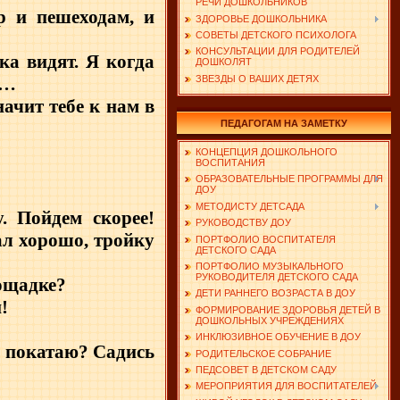
РЕЧИ ДОШКОЛЬНИКОВ
р и пешеходам, и
ЗДОРОВЬЕ ДОШКОЛЬНИКА
СОВЕТЫ ДЕТСКОГО ПСИХОЛОГА
КОНСУЛЬТАЦИИ ДЛЯ РОДИТЕЛЕЙ
ка видят. Я когда
ДОШКОЛЯТ
ю…
ЗВЕЗДЫ О ВАШИХ ДЕТЯХ
ачит тебе к нам в
ПЕДАГОГАМ НА ЗАМЕТКУ
КОНЦЕПЦИЯ ДОШКОЛЬНОГО
ВОСПИТАНИЯ
ОБРАЗОВАТЕЛЬНЫЕ ПРОГРАММЫ ДЛЯ
ДОУ
МЕТОДИСТУ ДЕТСАДА
. Пойдем скорее!
РУКОВОДСТВУ ДОУ
ал хорошо, тройку
ПОРТФОЛИО ВОСПИТАТЕЛЯ
ДЕТСКОГО САДА
ПОРТФОЛИО МУЗЫКАЛЬНОГО
РУКОВОДИТЕЛЯ ДЕТСКОГО САДА
лощадке?
ДЕТИ РАННЕГО ВОЗРАСТА В ДОУ
!
ФОРМИРОВАНИЕ ЗДОРОВЬЯ ДЕТЕЙ В
ДОШКОЛЬНЫХ УЧРЕЖДЕНИЯХ
ИНКЛЮЗИВНОЕ ОБУЧЕНИЕ В ДОУ
я покатаю? Садись
РОДИТЕЛЬСКОЕ СОБРАНИЕ
ПЕДСОВЕТ В ДЕТСКОМ САДУ
МЕРОПРИЯТИЯ ДЛЯ ВОСПИТАТЕЛЕЙ