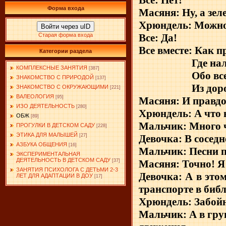
Форма входа
Масяня: Ну, а зел
Хрюндель: Можно 
Войти через uID
Все: Да!
Старая форма входа
Все вместе: Как п
Категории раздела
Где нал
КОМПЛЕКСНЫЕ ЗАНЯТИЯ
[387]
Обо вс
ЗНАКОМСТВО С ПРИРОДОЙ
[137]
Из дор
ЗНАКОМСТВО С ОКРУЖАЮЩИМИ
[221]
ВАЛЕОЛОГИЯ
[95]
Масяня: И правдо
ИЗО ДЕЯТЕЛЬНОСТЬ
[280]
Хрюндель: А что 
ОБЖ
[89]
Мальчик: Много ч
ПРОГУЛКИ В ДЕТСКОМ САДУ
[228]
ЭТИКА ДЛЯ МАЛЫШЕЙ
Девочка: В сосед
[27]
АЗБУКА ОБЩЕНИЯ
[16]
Мальчик: Песни 
ЭКСПЕРИМЕНТАЛЬНАЯ
ДЕЯТЕЛЬНОСТЬ В ДЕТСКОМ САДУ
Масяня: Точно! 
[37]
ЗАНЯТИЯ ПСИХОЛОГА С ДЕТЬМИ 2-3
Девочка: А в это
ЛЕТ ДЛЯ АДАПТАЦИИ В ДОУ
[17]
транспорте в библ
Хрюндель: Забой
Мальчик: А в груп