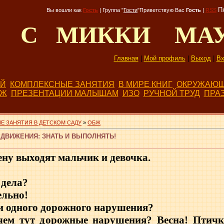
П
Вы вошли как
Гость
|
Группа
"
Гости
"
Приветствую Вас
Гость
|
RSS
Д С МИККИ МА
Главная
|
Мой профиль
|
Выход
|
Вх
ЕЙ
КОМПЛЕКСНЫЕ ЗАНЯТИЯ
В МИРЕ КНИГ
ОКРУЖАЮЩ
БЖ
ПРЕЗЕНТАЦИИ МАЛЫШАМ
ИЗО
РУЧНОЙ ТРУД
ПРА
Е ЗАНЯТИЯ В ДЕТСКОМ САДУ
»
ОБЖ
ДВИЖЕНИЯ: ЗНАТЬ И ВЫПОЛНЯТЬ!
ену выходят мальчик и девочка.
 дела?
ельно!
и одного дорожного нарушения?
чем тут дорожные нарушения? Весна! Птичк