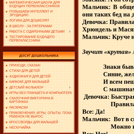
МАТЕМАТИЧЕСКАЯ ШКОЛА ДЛЯ
Мальчик: В общем
БУДУЩИХ ПЕРВОКЛАССНИКОВ
ПОВЫШАЕМ ИНТЕЛЛЕКТ И
они таких бед на 
ЭРУДИЦИЮ
Девочка: Правила
ЛОГИКА ДЛЯ ДОШКОЛЯТ
В ШКОЛУ - ЗА ПЯТЕРКАМИ
Хрюндель и Масян
РАБОТА С ОДАРЕННЫМИ ДЕТЬМИ
Мальчик: Круче н
ТЕСТИРОВАНИЕ БУДУЩЕГО
ПЕРВОКЛАССНИКА
Звучит «крутая» 
ДОСУГ ДОШКОЛЬНИКА
Знаки быв
ПРИХОДИ, СКАЗКА!
СТИХИ ДЛЯ ДЕТЕЙ
Синие, же
АУДИОКНИГИ ДЛЯ ДЕТЕЙ
И всем пеш
КАРАОКЕ ДЛЯ МАЛЫШЕЙ
ДЕТСКИЙ ФОЛЬКЛОР
С машинам
ИГРЫ БЕЗ ПЛАНШЕТА И КОМПЬЮТЕРА
Девочка: Быстрая
СКАЗОЧНАЯ ВИКТОРИНА В
КАРТИНКАХ
Правил
РАСКРАСКИ
Все: Да!
ПРИКЛЮЧЕНИЯ, ИГРЫ, ОПЫТЫ. ПОКА
РЕБЕНОК НЕ ВЫРОС
Мальчик:
Вот в 
КРОССВОРДЫ ДЛЯ МАЛЫШЕЙ
Можно и
НЕСКУЧАЙКА
Все: Нет!