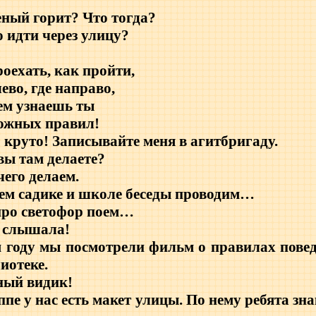
еный горит? Что тогда?
идти через улицу?
роехать, как пройти,
ево, где направо,
ем узнаешь ты
ожных правил!
 круто! Записывайте меня в агитбригаду.
вы там делаете?
его делаем.
нем садике и школе беседы проводим…
про светофор поем…
Я слышала!
м году мы посмотрели фильм о правилах повед
иотеке.
ный видик!
пе у нас есть макет улицы. По нему ребята зн