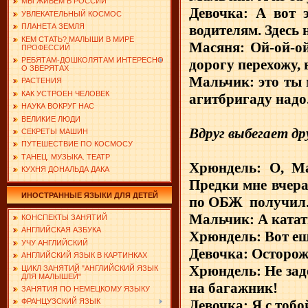
МЫ ЖИВЕМ В РОССИИ
Девочка: А вот 
УВЛЕКАТЕЛЬНЫЙ КОСМОС
водителям. Здесь
ПЛАНЕТА ЗЕМЛЯ
КЕМ СТАТЬ? МАЛЫШИ В МИРЕ
Масяня: Ой-ой-ой
ПРОФЕССИЙ
РЕБЯТАМ-ДОШКОЛЯТАМ ИНТЕРЕСНО
дорогу перехожу,
О ЗВЕРЯТАХ
Мальчик: это ты 
РАСТЕНИЯ
КАК УСТРОЕН ЧЕЛОВЕК
агитбригаду надо
НАУКА ВОКРУГ НАС
ВЕЛИКИЕ ЛЮДИ
Вдруг выбегает д
СЕКРЕТЫ МАШИН
ПУТЕШЕСТВИЕ ПО КОСМОСУ
ТАНЕЦ. МУЗЫКА. ТЕАТР
Хрюндель: О, Ма
КУХНЯ ДОНАЛЬДА ДАКА
Предки мне вчера
ИНОСТРАННЫЕ ЯЗЫКИ ДЛЯ ДЕТЕЙ
по ОБЖ
получил
Мальчик: А катат
КОНСПЕКТЫ ЗАНЯТИЙ
АНГЛИЙСКАЯ АЗБУКА
Хрюндель: Вот еще
УЧУ АНГЛИЙСКИЙ
Девочка: Осторожн
АНГЛИЙСКИЙ ЯЗЫК В КАРТИНКАХ
Хрюндель: Не зад
ЦИКЛ ЗАНЯТИЙ "АНГЛИЙСКИЙ ЯЗЫК
ДЛЯ МАЛЫШЕЙ"
на багажник!
ЗАНЯТИЯ ПО НЕМЕЦКОМУ ЯЗЫКУ
Девочка: Я с тобо
ФРАНЦУЗСКИЙ ЯЗЫК