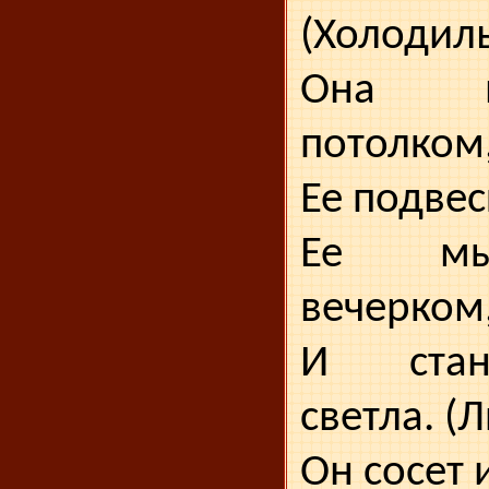
(Холодиль
Она в
потолком
Ее подвес
Ее мы
вечерком
И стан
светла. (
Он сосет 