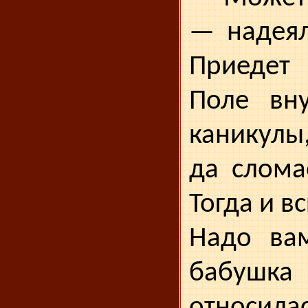
— надеял
При­еде
Поле вн
каникулы
да слома
Тогда и в
Надо вам
бабу
относил