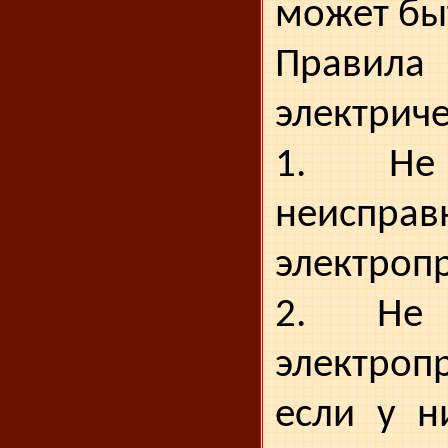
может бы
Правила
электрич
1. Не 
неисправ
электроп
2. Не 
электроп
если у н