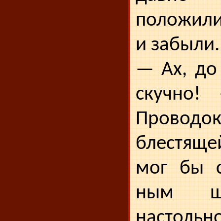
положили 
и забыли.
— Ах, до
скучно!
Проводо
блестяще
мог бы с
ным ш
настольн