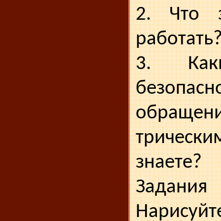
2. Что з
работать
3. Как
безопа
обраще
трическ
знаете?
Задания
Нарису