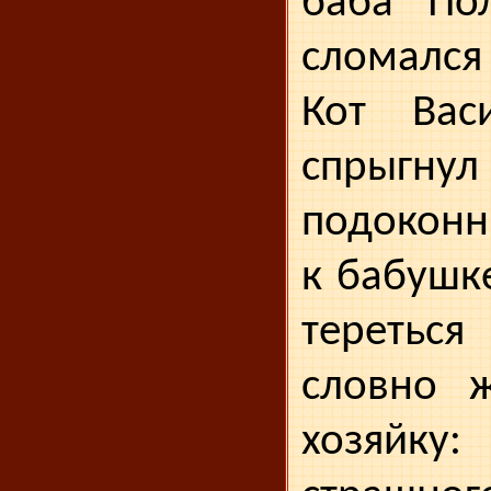
баба По
сломался
Кот Вас
спры
подоконн
к бабушке
тереться
словно ж
хозяйку: