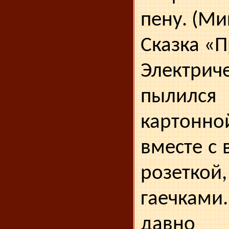
пену. (Ми
Сказка «
Электрич
пылилс
картон
вместе с
розеткой
гаечкам
давно 