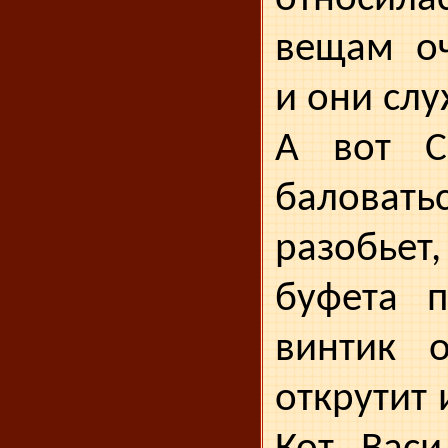
вещам оч
и они слу
А вот С
баловать
разобье
буфета п
винтик о
открутит 