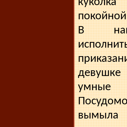
куколк
покойной
В на
испол
приказа
девушке
умные
Посудомо
вымыла 