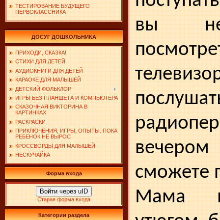
поступать
ТЕСТИРОВАНИЕ БУДУЩЕГО
ПЕРВОКЛАССНИКА
вы не
ДОСУГ ДОШКОЛЬНИКА
посмо
ПРИХОДИ, СКАЗКА!
СТИХИ ДЛЯ ДЕТЕЙ
телеви
АУДИОКНИГИ ДЛЯ ДЕТЕЙ
КАРАОКЕ ДЛЯ МАЛЫШЕЙ
ДЕТСКИЙ ФОЛЬКЛОР
послушат
ИГРЫ БЕЗ ПЛАНШЕТА И КОМПЬЮТЕРА
СКАЗОЧНАЯ ВИКТОРИНА В
КАРТИНКАХ
радиопер
РАСКРАСКИ
ПРИКЛЮЧЕНИЯ, ИГРЫ, ОПЫТЫ. ПОКА
РЕБЕНОК НЕ ВЫРОС
вечером 
КРОССВОРДЫ ДЛЯ МАЛЫШЕЙ
НЕСКУЧАЙКА
сможете п
Форма входа
Мама н
Войти через uID
Старая форма входа
Категории раздела