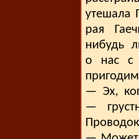
утешала 
рая Гаеч
нибудь л
о нас с 
пригодим
— Эх, ко
— груст
Про­водок
— Может 