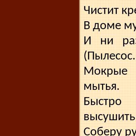
Чистит кр
В доме м
И ни раз
(Пылесос.
Мокрые 
мытья.
Быстро
высушить 
Соберу р