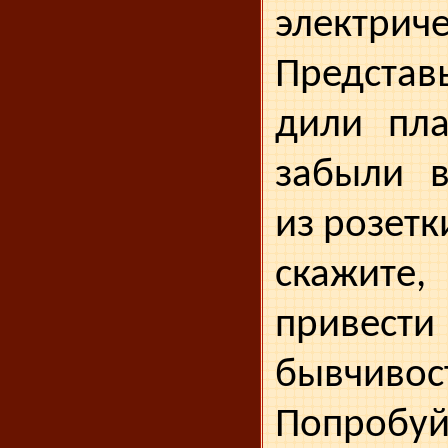
электрич
Представ
дили пла
забыли в
из розетк
скажите,
привест
бывчивос
Попробуй