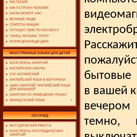
РАСТЕНИЯ
КАК УСТРОЕН ЧЕЛОВЕК
видеомаг
НАУКА ВОКРУГ НАС
ВЕЛИКИЕ ЛЮДИ
СЕКРЕТЫ МАШИН
элект­роб
ПУТЕШЕСТВИЕ ПО КОСМОСУ
ТАНЕЦ. МУЗЫКА. ТЕАТР
Расскажит
КУХНЯ ДОНАЛЬДА ДАКА
ИНОСТРАННЫЕ ЯЗЫКИ ДЛЯ ДЕТЕЙ
пожалуйс
КОНСПЕКТЫ ЗАНЯТИЙ
АНГЛИЙСКАЯ АЗБУКА
быто­вые
УЧУ АНГЛИЙСКИЙ
АНГЛИЙСКИЙ ЯЗЫК В КАРТИНКАХ
ЦИКЛ ЗАНЯТИЙ "АНГЛИЙСКИЙ ЯЗЫК
в вашей к
ДЛЯ МАЛЫШЕЙ"
ЗАНЯТИЯ ПО НЕМЕЦКОМУ ЯЗЫКУ
ФРАНЦУЗСКИЙ ЯЗЫК
вечером
ЛОГОПЕД
темно, 
МЕТОДИЧЕСКАЯ РАБОТА
КОНСПЕКТЫ ЛОГОПЕДИЧЕСКИХ
выключат
ЗАНЯТИЙ