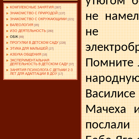
утюгом б
КОМПЛЕКСНЫЕ ЗАНЯТИЯ
[387]
не намел
ЗНАКОМСТВО С ПРИРОДОЙ
[137]
ЗНАКОМСТВО С ОКРУЖАЮЩИМИ
[221]
ВАЛЕОЛОГИЯ
[95]
не п
ИЗО ДЕЯТЕЛЬНОСТЬ
[280]
ОБЖ
[89]
ПРОГУЛКИ В ДЕТСКОМ САДУ
электроб
[228]
ЭТИКА ДЛЯ МАЛЫШЕЙ
[27]
АЗБУКА ОБЩЕНИЯ
[16]
Помните 
ЭКСПЕРИМЕНТАЛЬНАЯ
ДЕЯТЕЛЬНОСТЬ В ДЕТСКОМ САДУ
[37]
ЗАНЯТИЯ ПСИХОЛОГА С ДЕТЬМИ 2-3
ЛЕТ ДЛЯ АДАПТАЦИИ В ДОУ
народн
[17]
Васи­лис
Мачеха и
послали