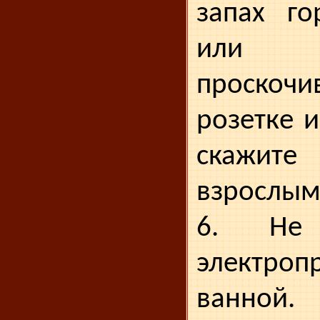
запах го
или 
проск
розетке и
скажит
взрослым
6. Не 
электро
ванной.