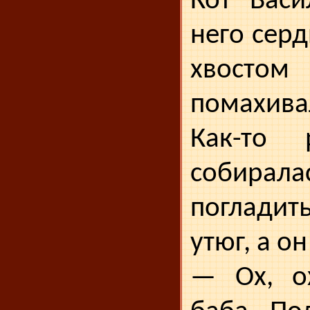
Кот Васи
него серд
хвостом
помахива
Как-то 
собира
поглади
утюг, а он
— Ох, о