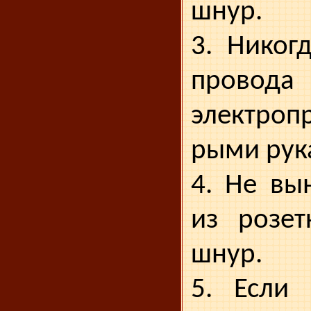
шнур.
3. Никог
про
электро
рыми рук
4. Не вы
из розет
шнур.
5. Если 