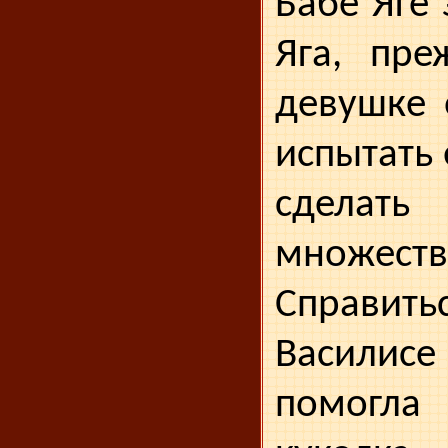
Бабе Яге 
Яга, пре
девушке 
испытать 
сделат
множе
Справить
Василис
помогл