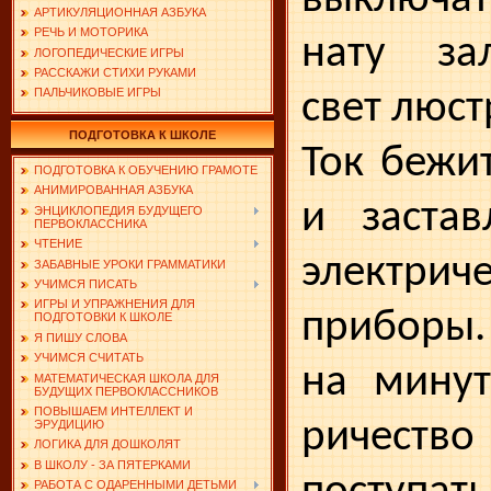
АРТИКУЛЯЦИОННАЯ АЗБУКА
РЕЧЬ И МОТОРИКА
нату за
ЛОГОПЕДИЧЕСКИЕ ИГРЫ
РАССКАЖИ СТИХИ РУКАМИ
ПАЛЬЧИКОВЫЕ ИГРЫ
свет люст
ПОДГОТОВКА К ШКОЛЕ
Ток бежи
ПОДГОТОВКА К ОБУЧЕНИЮ ГРАМОТЕ
АНИМИРОВАННАЯ АЗБУКА
и застав
ЭНЦИКЛОПЕДИЯ БУДУЩЕГО
ПЕРВОКЛАССНИКА
ЧТЕНИЕ
элек­трич
ЗАБАВНЫЕ УРОКИ ГРАММАТИКИ
УЧИМСЯ ПИСАТЬ
ИГРЫ И УПРАЖНЕНИЯ ДЛЯ
приборы.
ПОДГОТОВКИ К ШКОЛЕ
Я ПИШУ СЛОВА
УЧИМСЯ СЧИТАТЬ
на минут
МАТЕМАТИЧЕСКАЯ ШКОЛА ДЛЯ
БУДУЩИХ ПЕРВОКЛАССНИКОВ
ПОВЫШАЕМ ИНТЕЛЛЕКТ И
ричеств
ЭРУДИЦИЮ
ЛОГИКА ДЛЯ ДОШКОЛЯТ
В ШКОЛУ - ЗА ПЯТЕРКАМИ
РАБОТА С ОДАРЕННЫМИ ДЕТЬМИ