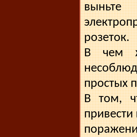
выньте
электро
розеток.
В чем ж
несобл
простых п
В том, ч
привести 
пораже­