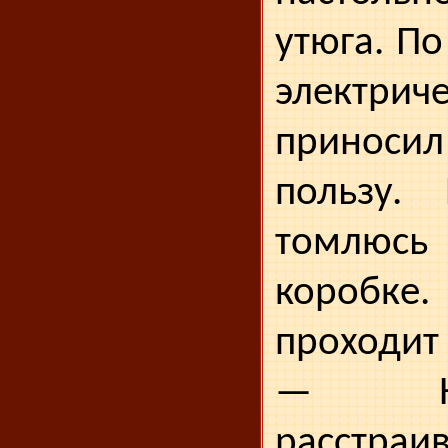
утюга. П
электрич
принос
пользу. 
томлюс
коробке
прохо­дит
— Не
расстр