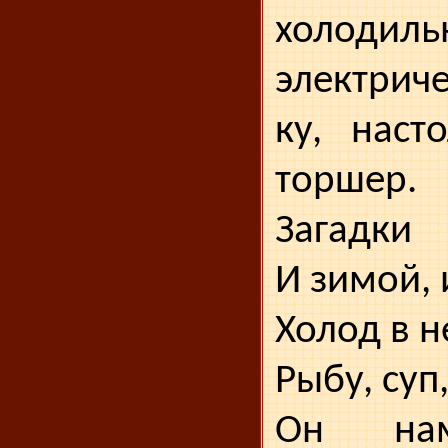
холодиль
электрич
ку, наст
торшер.
Загадки
И зимой, 
Холод в н
Рыбу, суп
Он нам