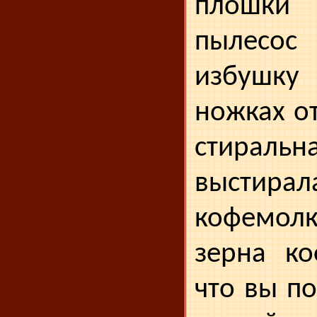
плошки 
пыле­со
избушк
ножках от
стирал
выстирал
кофемо
зерна ко
что вы по