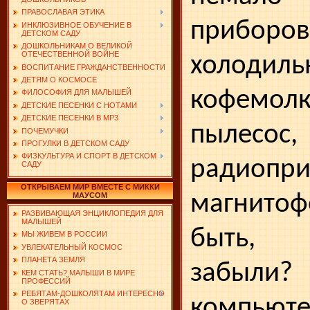
ПРАВОСЛАВАЯ ЭТИКА
приборов
ИНКЛЮЗИВНОЕ ОБУЧЕНИЕ В
ДЕТСКОМ САДУ
ДОШКОЛЬНИКАМ О ВЕЛИКОЙ
ОТЕЧЕСТВЕННОЙ ВОЙНЕ
холодил
ВОСПИТАНИЕ ГРАЖДАНСТВЕННОСТИ
ДЕТЯМ О КОСМОСЕ
кофемол
ФИЛОСОФИЯ ДЛЯ МАЛЫШЕЙ
ДЕТСКИЕ ПЕСЕНКИ С НОТАМИ
ДЕТСКИЕ ПЕСЕНКИ В MP3
пылесос,
ПОЧЕМУЧКИ
ПРОГУЛКИ В ДЕТСКОМ САДУ
ФИЗКУЛЬТУРА И СПОРТ В ДЕТСКОМ
радиоп
САДУ
ОТКРЫВАЕМ МИР ВМЕСТЕ С МИККИ
магнит
МАУСОМ
РАЗВИВАЮЩАЯ ЭНЦИКЛОПЕДИЯ ДЛЯ
МАЛЫШЕЙ
быть, 
МЫ ЖИВЕМ В РОССИИ
УВЛЕКАТЕЛЬНЫЙ КОСМОС
ПЛАНЕТА ЗЕМЛЯ
забыл
КЕМ СТАТЬ? МАЛЫШИ В МИРЕ
ПРОФЕССИЙ
РЕБЯТАМ-ДОШКОЛЯТАМ ИНТЕРЕСНО
компьюте
О ЗВЕРЯТАХ