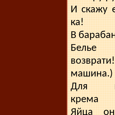
И скажу 
ка!
В барабан
Бель
возврати
машина.)
Для пр
крема
Яйца он