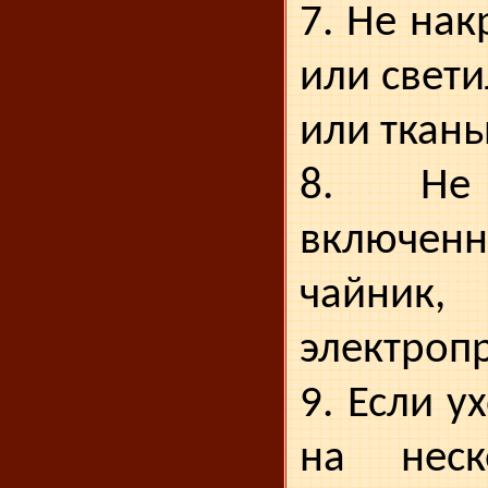
7. Не на
или свет
или ткань
8. Не 
включе
чайни
электроп
9. Если у
на неск