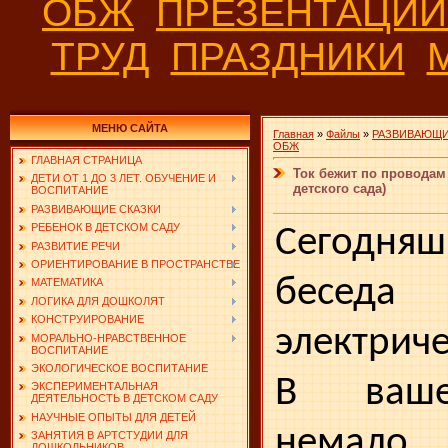
ОБЖ
ПРЕЗЕНТАЦИ
ТРУД
ПРАЗДНИКИ
МЕНЮ САЙТА
Главная
»
Файлы
»
РАЗВИВАЮЩИ
ОБЖ
ГЛАВНАЯ СТРАНИЦА
Ток бежит по проводам 
ДЕТИ ОТ 1 ДО 3 ЛЕТ. ОБУЧЕНИЕ И
детского сада)
ВОСПИТАНИЕ
РАЗВИВАЮЩИЕ СКАЗКИ
РЕБЕНОК В ДЕТСКОМ САДУ
Сегодн
РАЗВИТИЕ РЕЧИ
ОРИЕНТИРОВАНИЕ В ПРОСТРАНСТВЕ
беседа
МАТЕМАТИКА
ЛОГИКА ДЛЯ ДОШКОЛЯТ
КОНСТРУИРОВАНИЕ
электриче
МОРАЛЬНО-НРАВСТВЕННОЕ
ВОСПИТАНИЕ
ЭКОЛОГИЧЕСКОЕ ВОСПИТАНИЕ
В ваше
ЭКСПЕРИМЕНТАЛЬНАЯ
ДЕЯТЕЛЬНОСТЬ В ДЕТСКОМ САДУ
НАУЧНЫЕ ОПЫТЫ ДЛЯ ДЕТЕЙ
немало э
ЗАНЯТИЯ В АРТСТУДИИ ДЛЯ
ДОШКОЛЬНИКОВ