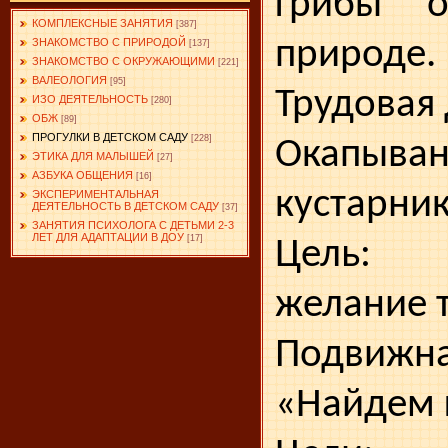
грибы 
КОМПЛЕКСНЫЕ ЗАНЯТИЯ
[387]
природе.
ЗНАКОМСТВО С ПРИРОДОЙ
[137]
ЗНАКОМСТВО С ОКРУЖАЮЩИМИ
[221]
ВАЛЕОЛОГИЯ
[95]
Трудовая 
ИЗО ДЕЯТЕЛЬНОСТЬ
[280]
ОБЖ
[89]
ПРОГУЛКИ В ДЕТСКОМ САДУ
[228]
Окапыва
ЭТИКА ДЛЯ МАЛЫШЕЙ
[27]
АЗБУКА ОБЩЕНИЯ
[16]
кустарник
ЭКСПЕРИМЕНТАЛЬНАЯ
ДЕЯТЕЛЬНОСТЬ В ДЕТСКОМ САДУ
[37]
ЗАНЯТИЯ ПСИХОЛОГА С ДЕТЬМИ 2-3
ЛЕТ ДЛЯ АДАПТАЦИИ В ДОУ
[17]
Цель: 
желание т
Подвижна
«Найдем 