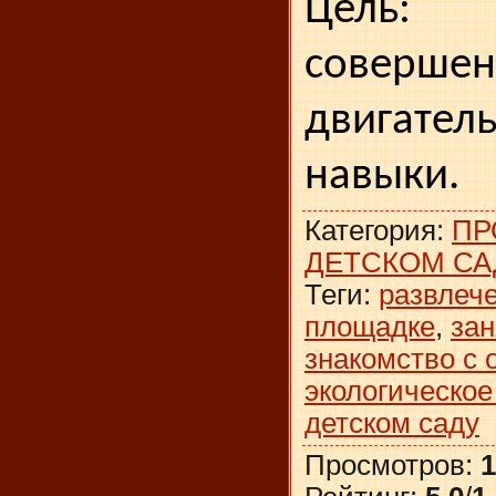
Цель: 
совершен
двигате
навыки.
Категория
:
ПР
ДЕТСКОМ СА
Теги
:
развлече
площадке
,
зан
знакомство с
экологическое
детском саду
Просмотров
:
1