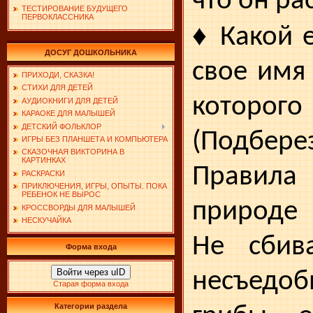
что он ра
ТЕСТИРОВАНИЕ БУДУЩЕГО
ПЕРВОКЛАССНИКА
♦
Какой е
ДОСУГ ДОШКОЛЬНИКА
свое имя
ПРИХОДИ, СКАЗКА!
СТИХИ ДЛЯ ДЕТЕЙ
кото­р
АУДИОКНИГИ ДЛЯ ДЕТЕЙ
КАРАОКЕ ДЛЯ МАЛЫШЕЙ
ДЕТСКИЙ ФОЛЬКЛОР
(Подберез
ИГРЫ БЕЗ ПЛАНШЕТА И КОМПЬЮТЕРА
СКАЗОЧНАЯ ВИКТОРИНА В
КАРТИНКАХ
Правил
РАСКРАСКИ
ПРИКЛЮЧЕНИЯ, ИГРЫ, ОПЫТЫ. ПОКА
РЕБЕНОК НЕ ВЫРОС
природе
КРОССВОРДЫ ДЛЯ МАЛЫШЕЙ
НЕСКУЧАЙКА
Не сбив
Форма входа
Войти через uID
несъедоб
Старая форма входа
Категории раздела