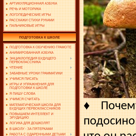
АРТИКУЛЯЦИОННАЯ АЗБУКА
РЕЧЬ И МОТОРИКА
ЛОГОПЕДИЧЕСКИЕ ИГРЫ
РАССКАЖИ СТИХИ РУКАМИ
ПАЛЬЧИКОВЫЕ ИГРЫ
ПОДГОТОВКА К ШКОЛЕ
ПОДГОТОВКА К ОБУЧЕНИЮ ГРАМОТЕ
АНИМИРОВАННАЯ АЗБУКА
ЭНЦИКЛОПЕДИЯ БУДУЩЕГО
ПЕРВОКЛАССНИКА
ЧТЕНИЕ
ЗАБАВНЫЕ УРОКИ ГРАММАТИКИ
УЧИМСЯ ПИСАТЬ
ИГРЫ И УПРАЖНЕНИЯ ДЛЯ
ПОДГОТОВКИ К ШКОЛЕ
Я ПИШУ СЛОВА
УЧИМСЯ СЧИТАТЬ
♦
Поче
МАТЕМАТИЧЕСКАЯ ШКОЛА ДЛЯ
БУДУЩИХ ПЕРВОКЛАССНИКОВ
ПОВЫШАЕМ ИНТЕЛЛЕКТ И
подосин
ЭРУДИЦИЮ
ЛОГИКА ДЛЯ ДОШКОЛЯТ
В ШКОЛУ - ЗА ПЯТЕРКАМИ
РАБОТА С ОДАРЕННЫМИ ДЕТЬМИ