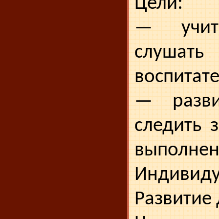
Цели:
— учит
слуша
воспитате
— разви
следить 
выпол­нен
Индивиду
Развитие