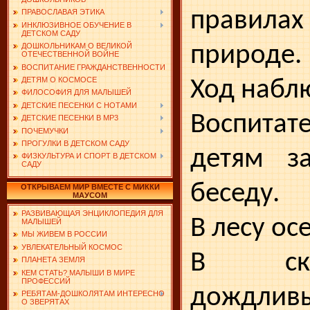
правила
ПРАВОСЛАВАЯ ЭТИКА
ИНКЛЮЗИВНОЕ ОБУЧЕНИЕ В
ДЕТСКОМ САДУ
природе.
ДОШКОЛЬНИКАМ О ВЕЛИКОЙ
ОТЕЧЕСТВЕННОЙ ВОЙНЕ
ВОСПИТАНИЕ ГРАЖДАНСТВЕННОСТИ
ДЕТЯМ О КОСМОСЕ
Ход набл
ФИЛОСОФИЯ ДЛЯ МАЛЫШЕЙ
ДЕТСКИЕ ПЕСЕНКИ С НОТАМИ
Воспита
ДЕТСКИЕ ПЕСЕНКИ В MP3
ПОЧЕМУЧКИ
ПРОГУЛКИ В ДЕТСКОМ САДУ
детям за
ФИЗКУЛЬТУРА И СПОРТ В ДЕТСКОМ
САДУ
беседу.
ОТКРЫВАЕМ МИР ВМЕСТЕ С МИККИ
МАУСОМ
РАЗВИВАЮЩАЯ ЭНЦИКЛОПЕДИЯ ДЛЯ
В лесу ос
МАЛЫШЕЙ
МЫ ЖИВЕМ В РОССИИ
УВЛЕКАТЕЛЬНЫЙ КОСМОС
В ску
ПЛАНЕТА ЗЕМЛЯ
КЕМ СТАТЬ? МАЛЫШИ В МИРЕ
ПРОФЕССИЙ
дождлив
РЕБЯТАМ-ДОШКОЛЯТАМ ИНТЕРЕСНО
О ЗВЕРЯТАХ