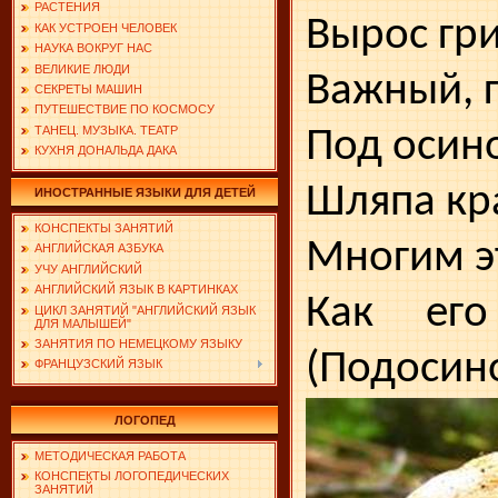
РАСТЕНИЯ
Вырос гри
КАК УСТРОЕН ЧЕЛОВЕК
НАУКА ВОКРУГ НАС
ВЕЛИКИЕ ЛЮДИ
Важный, 
СЕКРЕТЫ МАШИН
ПУТЕШЕСТВИЕ ПО КОСМОСУ
ТАНЕЦ. МУЗЫКА. ТЕАТР
Под осино
КУХНЯ ДОНАЛЬДА ДАКА
Шляпа кр
ИНОСТРАННЫЕ ЯЗЫКИ ДЛЯ ДЕТЕЙ
КОНСПЕКТЫ ЗАНЯТИЙ
Многим эт
АНГЛИЙСКАЯ АЗБУКА
УЧУ АНГЛИЙСКИЙ
АНГЛИЙСКИЙ ЯЗЫК В КАРТИНКАХ
Как ег
ЦИКЛ ЗАНЯТИЙ "АНГЛИЙСКИЙ ЯЗЫК
ДЛЯ МАЛЫШЕЙ"
ЗАНЯТИЯ ПО НЕМЕЦКОМУ ЯЗЫКУ
(Подосино
ФРАНЦУЗСКИЙ ЯЗЫК
ЛОГОПЕД
МЕТОДИЧЕСКАЯ РАБОТА
КОНСПЕКТЫ ЛОГОПЕДИЧЕСКИХ
ЗАНЯТИЙ