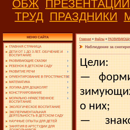
ОБЖ
ПРЕЗЕНТАЦИ
ТРУД
ПРАЗДНИКИ
МЕНЮ САЙТА
Главная
»
Файлы
»
РАЗВИВАЮЩИ
Наблюдение за снегирем
ГЛАВНАЯ СТРАНИЦА
ДЕТИ ОТ 1 ДО 3 ЛЕТ. ОБУЧЕНИЕ И
ВОСПИТАНИЕ
Цели:
РАЗВИВАЮЩИЕ СКАЗКИ
РЕБЕНОК В ДЕТСКОМ САДУ
РАЗВИТИЕ РЕЧИ
— форми
ОРИЕНТИРОВАНИЕ В ПРОСТРАНСТВЕ
МАТЕМАТИКА
ЛОГИКА ДЛЯ ДОШКОЛЯТ
зимующих
КОНСТРУИРОВАНИЕ
МОРАЛЬНО-НРАВСТВЕННОЕ
ВОСПИТАНИЕ
о них;
ЭКОЛОГИЧЕСКОЕ ВОСПИТАНИЕ
ЭКСПЕРИМЕНТАЛЬНАЯ
ДЕЯТЕЛЬНОСТЬ В ДЕТСКОМ САДУ
— знак
НАУЧНЫЕ ОПЫТЫ ДЛЯ ДЕТЕЙ
ЗАНЯТИЯ В АРТСТУДИИ ДЛЯ
ДОШКОЛЬНИКОВ