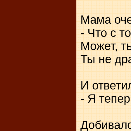
Мама оче
- Что с т
Может, т
Ты не др
И ответил
- Я тепер
Добивалс