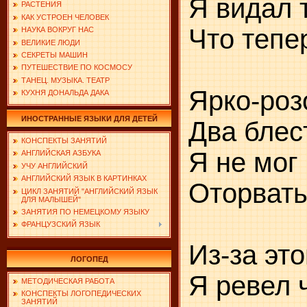
Я видал 
РАСТЕНИЯ
КАК УСТРОЕН ЧЕЛОВЕК
Что тепе
НАУКА ВОКРУГ НАС
ВЕЛИКИЕ ЛЮДИ
СЕКРЕТЫ МАШИН
ПУТЕШЕСТВИЕ ПО КОСМОСУ
ТАНЕЦ. МУЗЫКА. ТЕАТР
Ярко-роз
КУХНЯ ДОНАЛЬДА ДАКА
ИНОСТРАННЫЕ ЯЗЫКИ ДЛЯ ДЕТЕЙ
Два бле
КОНСПЕКТЫ ЗАНЯТИЙ
Я не мог
АНГЛИЙСКАЯ АЗБУКА
УЧУ АНГЛИЙСКИЙ
АНГЛИЙСКИЙ ЯЗЫК В КАРТИНКАХ
Оторвать
ЦИКЛ ЗАНЯТИЙ "АНГЛИЙСКИЙ ЯЗЫК
ДЛЯ МАЛЫШЕЙ"
ЗАНЯТИЯ ПО НЕМЕЦКОМУ ЯЗЫКУ
ФРАНЦУЗСКИЙ ЯЗЫК
Из-за эт
ЛОГОПЕД
Я ревел 
МЕТОДИЧЕСКАЯ РАБОТА
КОНСПЕКТЫ ЛОГОПЕДИЧЕСКИХ
ЗАНЯТИЙ