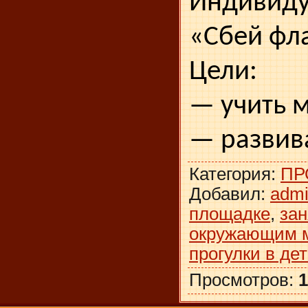
Индивиду
«Сбей фл
Цели:
— учить м
— развива
Категория
:
ПР
Добавил
:
adm
площадке
,
зан
окружающим 
прогулки в де
Просмотров
:
1