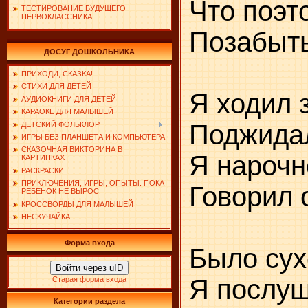
Что поэт
ТЕСТИРОВАНИЕ БУДУЩЕГО
ПЕРВОКЛАССНИКА
Позабыть
ДОСУГ ДОШКОЛЬНИКА
ПРИХОДИ, СКАЗКА!
СТИХИ ДЛЯ ДЕТЕЙ
Я ходил 
АУДИОКНИГИ ДЛЯ ДЕТЕЙ
КАРАОКЕ ДЛЯ МАЛЫШЕЙ
Поджидал
ДЕТСКИЙ ФОЛЬКЛОР
ИГРЫ БЕЗ ПЛАНШЕТА И КОМПЬЮТЕРА
СКАЗОЧНАЯ ВИКТОРИНА В
Я нарочн
КАРТИНКАХ
РАСКРАСКИ
ПРИКЛЮЧЕНИЯ, ИГРЫ, ОПЫТЫ. ПОКА
Говорил 
РЕБЕНОК НЕ ВЫРОС
КРОССВОРДЫ ДЛЯ МАЛЫШЕЙ
НЕСКУЧАЙКА
Форма входа
Было сух
Войти через uID
Я послуш
Старая форма входа
Категории раздела