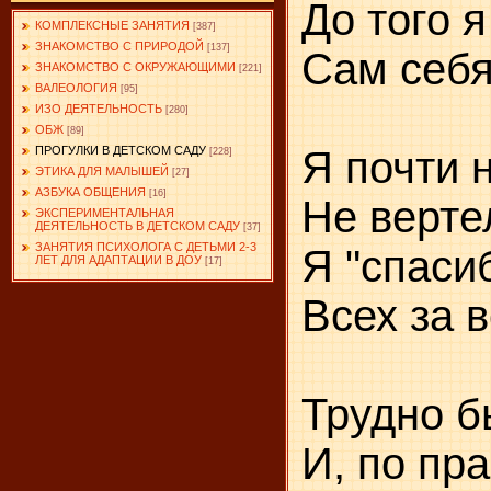
До того 
КОМПЛЕКСНЫЕ ЗАНЯТИЯ
[387]
ЗНАКОМСТВО С ПРИРОДОЙ
[137]
Сам себя
ЗНАКОМСТВО С ОКРУЖАЮЩИМИ
[221]
ВАЛЕОЛОГИЯ
[95]
ИЗО ДЕЯТЕЛЬНОСТЬ
[280]
ОБЖ
[89]
Я почти 
ПРОГУЛКИ В ДЕТСКОМ САДУ
[228]
ЭТИКА ДЛЯ МАЛЫШЕЙ
[27]
АЗБУКА ОБЩЕНИЯ
[16]
Не верте
ЭКСПЕРИМЕНТАЛЬНАЯ
ДЕЯТЕЛЬНОСТЬ В ДЕТСКОМ САДУ
[37]
ЗАНЯТИЯ ПСИХОЛОГА С ДЕТЬМИ 2-3
Я "спаси
ЛЕТ ДЛЯ АДАПТАЦИИ В ДОУ
[17]
Всех за 
Трудно б
И, по пра