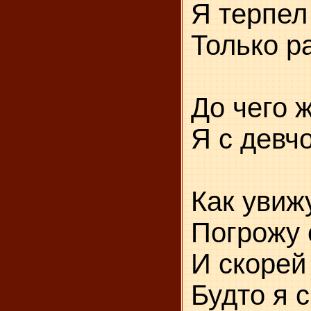
Я терпел
Только р
До чего 
Я с девч
Как увижу
Погрожу 
И скорей 
Будто я 