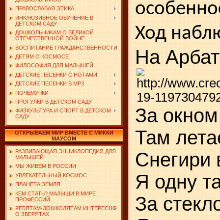
особенно
ПРАВОСЛАВАЯ ЭТИКА
ИНКЛЮЗИВНОЕ ОБУЧЕНИЕ В
ДЕТСКОМ САДУ
Ход набл
ДОШКОЛЬНИКАМ О ВЕЛИКОЙ
ОТЕЧЕСТВЕННОЙ ВОЙНЕ
ВОСПИТАНИЕ ГРАЖДАНСТВЕННОСТИ
На Арбат
ДЕТЯМ О КОСМОСЕ
ФИЛОСОФИЯ ДЛЯ МАЛЫШЕЙ
ДЕТСКИЕ ПЕСЕНКИ С НОТАМИ
ДЕТСКИЕ ПЕСЕНКИ В MP3
ПОЧЕМУЧКИ
ПРОГУЛКИ В ДЕТСКОМ САДУ
За окном
ФИЗКУЛЬТУРА И СПОРТ В ДЕТСКОМ
САДУ
Там лета
ОТКРЫВАЕМ МИР ВМЕСТЕ С МИККИ
МАУСОМ
РАЗВИВАЮЩАЯ ЭНЦИКЛОПЕДИЯ ДЛЯ
Снегири в
МАЛЫШЕЙ
МЫ ЖИВЕМ В РОССИИ
Я одну т
УВЛЕКАТЕЛЬНЫЙ КОСМОС
ПЛАНЕТА ЗЕМЛЯ
КЕМ СТАТЬ? МАЛЫШИ В МИРЕ
За стекл
ПРОФЕССИЙ
РЕБЯТАМ-ДОШКОЛЯТАМ ИНТЕРЕСНО
О ЗВЕРЯТАХ