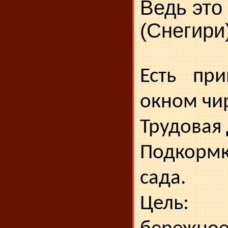
Ведь это .
(Cнегири
Есть при
окном чир
Трудовая 
Подкормка
сада.
Цель: 