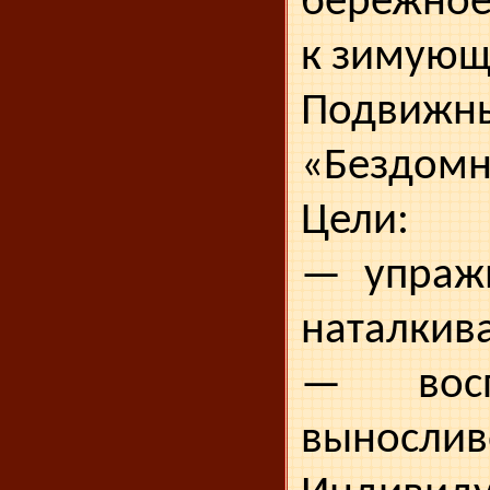
бережное
к зимующ
Подвиж
«Бездомн
Цели:
— упражн
наталкива
— восп
вынослив