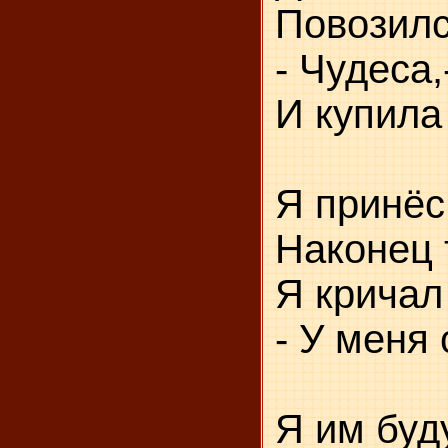
Повозилс
- Чудеса
И купила
Я принёс
Наконец 
Я кричал
- У меня
Я им буд