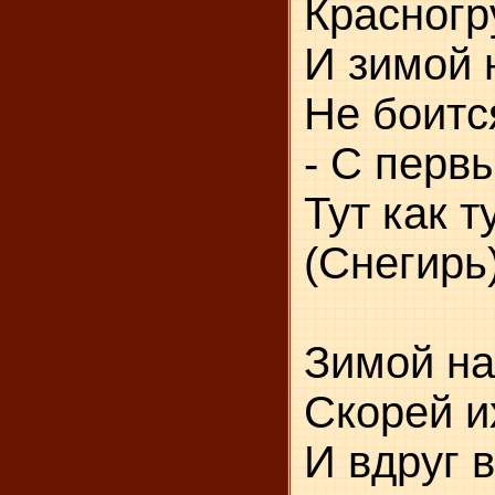
Красног
И зимой 
Не боитс
- С перв
Тут как т
(Снегирь
Зимой на
Скорей и
И вдруг 