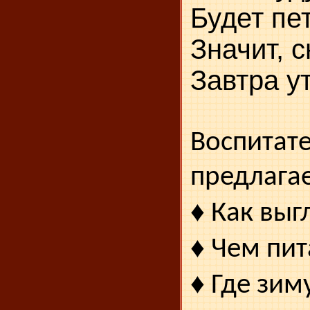
Будет пе
Значит, 
Завтра у
Воспитат
предлагае
♦
Как выг
♦
Чем пит
♦
Где зим