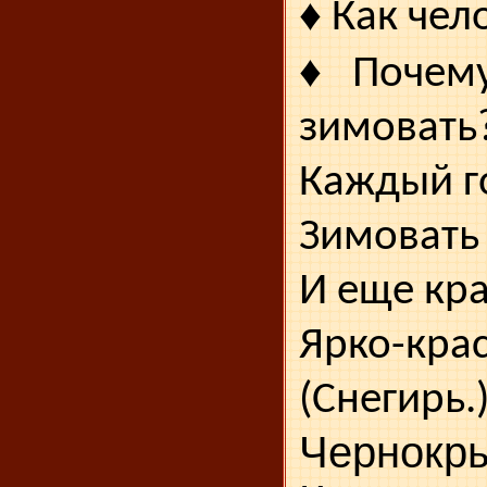
♦
Как чело
♦
Почему
зимовать
Каждый го
Зимовать 
И еще кр
Ярко-к
(Снегирь.
Чернокр