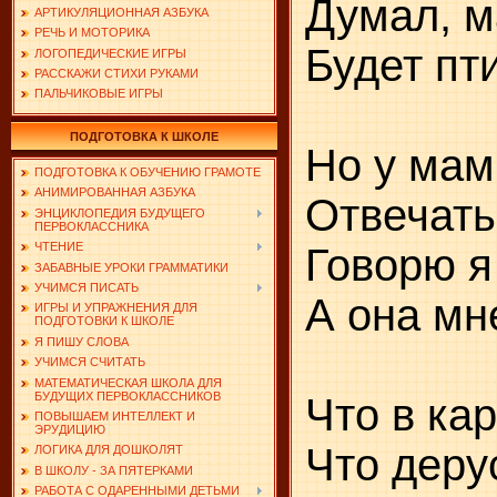
Думал, м
АРТИКУЛЯЦИОННАЯ АЗБУКА
РЕЧЬ И МОТОРИКА
Будет пт
ЛОГОПЕДИЧЕСКИЕ ИГРЫ
РАССКАЖИ СТИХИ РУКАМИ
ПАЛЬЧИКОВЫЕ ИГРЫ
ПОДГОТОВКА К ШКОЛЕ
Но у мам
ПОДГОТОВКА К ОБУЧЕНИЮ ГРАМОТЕ
АНИМИРОВАННАЯ АЗБУКА
Отвечать 
ЭНЦИКЛОПЕДИЯ БУДУЩЕГО
ПЕРВОКЛАССНИКА
ЧТЕНИЕ
Говорю я 
ЗАБАВНЫЕ УРОКИ ГРАММАТИКИ
УЧИМСЯ ПИСАТЬ
А она мн
ИГРЫ И УПРАЖНЕНИЯ ДЛЯ
ПОДГОТОВКИ К ШКОЛЕ
Я ПИШУ СЛОВА
УЧИМСЯ СЧИТАТЬ
МАТЕМАТИЧЕСКАЯ ШКОЛА ДЛЯ
БУДУЩИХ ПЕРВОКЛАССНИКОВ
Что в ка
ПОВЫШАЕМ ИНТЕЛЛЕКТ И
ЭРУДИЦИЮ
Что деру
ЛОГИКА ДЛЯ ДОШКОЛЯТ
В ШКОЛУ - ЗА ПЯТЕРКАМИ
РАБОТА С ОДАРЕННЫМИ ДЕТЬМИ