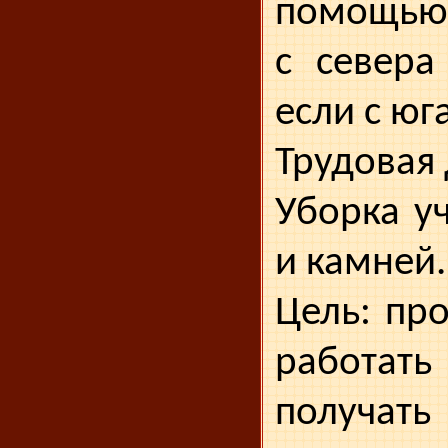
помо­щью
с севера
если с юг
Трудовая 
Уборка уч
и камней.
Цель: пр
работа
получат