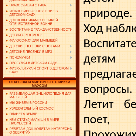
ПРАВОСЛАВАЯ ЭТИКА
природе.
ИНКЛЮЗИВНОЕ ОБУЧЕНИЕ В
ДЕТСКОМ САДУ
ДОШКОЛЬНИКАМ О ВЕЛИКОЙ
ОТЕЧЕСТВЕННОЙ ВОЙНЕ
Ход набл
ВОСПИТАНИЕ ГРАЖДАНСТВЕННОСТИ
ДЕТЯМ О КОСМОСЕ
Воспитат
ФИЛОСОФИЯ ДЛЯ МАЛЫШЕЙ
ДЕТСКИЕ ПЕСЕНКИ С НОТАМИ
ДЕТСКИЕ ПЕСЕНКИ В MP3
детям
ПОЧЕМУЧКИ
ПРОГУЛКИ В ДЕТСКОМ САДУ
ФИЗКУЛЬТУРА И СПОРТ В ДЕТСКОМ
предлагае
САДУ
ОТКРЫВАЕМ МИР ВМЕСТЕ С МИККИ
вопросы.
МАУСОМ
РАЗВИВАЮЩАЯ ЭНЦИКЛОПЕДИЯ ДЛЯ
МАЛЫШЕЙ
Летит б
МЫ ЖИВЕМ В РОССИИ
УВЛЕКАТЕЛЬНЫЙ КОСМОС
ПЛАНЕТА ЗЕМЛЯ
поет,
КЕМ СТАТЬ? МАЛЫШИ В МИРЕ
ПРОФЕССИЙ
РЕБЯТАМ-ДОШКОЛЯТАМ ИНТЕРЕСНО
Прохожих
О ЗВЕРЯТАХ