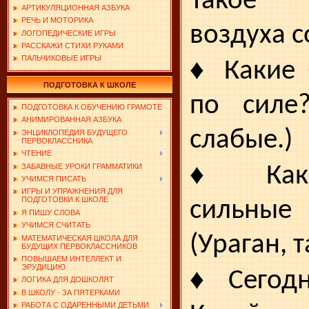
Та­кое 
АРТИКУЛЯЦИОННАЯ АЗБУКА
РЕЧЬ И МОТОРИКА
воздуха с
ЛОГОПЕДИЧЕСКИЕ ИГРЫ
РАССКАЖИ СТИХИ РУКАМИ
♦
ПАЛЬЧИКОВЫЕ ИГРЫ
Какие 
ПОДГОТОВКА К ШКОЛЕ
по силе
ПОДГОТОВКА К ОБУЧЕНИЮ ГРАМОТЕ
АНИМИРОВАННАЯ АЗБУКА
слабые.)
ЭНЦИКЛОПЕДИЯ БУДУЩЕГО
ПЕРВОКЛАССНИКА
ЧТЕНИЕ
♦
ЗАБАВНЫЕ УРОКИ ГРАММАТИКИ
Как 
УЧИМСЯ ПИСАТЬ
ИГРЫ И УПРАЖНЕНИЯ ДЛЯ
ПОДГОТОВКИ К ШКОЛЕ
сильн
Я ПИШУ СЛОВА
УЧИМСЯ СЧИТАТЬ
(Ураган, 
МАТЕМАТИЧЕСКАЯ ШКОЛА ДЛЯ
БУДУЩИХ ПЕРВОКЛАССНИКОВ
ПОВЫШАЕМ ИНТЕЛЛЕКТ И
♦
ЭРУДИЦИЮ
Сегодн
ЛОГИКА ДЛЯ ДОШКОЛЯТ
В ШКОЛУ - ЗА ПЯТЕРКАМИ
РАБОТА С ОДАРЕННЫМИ ДЕТЬМИ