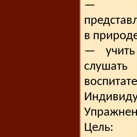
— за
представ
в природе
— учить
слушат
воспитате
Индивиду
Упражнен
Цель: 