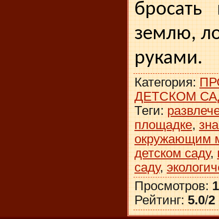
бросать 
землю, л
руками.
Категория
:
ПР
ДЕТСКОМ СА
Теги
:
развлече
площадке
,
зна
окружающим 
детском саду
,
саду
,
экологич
Просмотров
:
1
Рейтинг
:
5.0
/
2