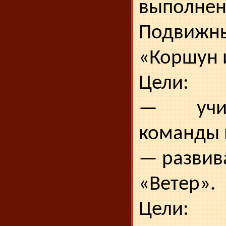
выполнен
Подви
«Коршун 
Цели:
— учит
команды 
— развив
«Ветер».
Цели: