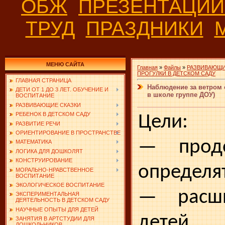
ОБЖ
ПРЕЗЕНТАЦИ
ТРУД
ПРАЗДНИКИ
МЕНЮ САЙТА
Главная
»
Файлы
»
РАЗВИВАЮЩИ
ПРОГУЛКИ В ДЕТСКОМ САДУ
ГЛАВНАЯ СТРАНИЦА
Наблюдение за ветром 
ДЕТИ ОТ 1 ДО 3 ЛЕТ. ОБУЧЕНИЕ И
в школе группе ДОУ)
ВОСПИТАНИЕ
РАЗВИВАЮЩИЕ СКАЗКИ
РЕБЕНОК В ДЕТСКОМ САДУ
Цели:
РАЗВИТИЕ РЕЧИ
ОРИЕНТИРОВАНИЕ В ПРОСТРАНСТВЕ
— продо
МАТЕМАТИКА
ЛОГИКА ДЛЯ ДОШКОЛЯТ
КОНСТРУИРОВАНИЕ
определят
МОРАЛЬНО-НРАВСТВЕННОЕ
ВОСПИТАНИЕ
ЭКОЛОГИЧЕСКОЕ ВОСПИТАНИЕ
— расши
ЭКСПЕРИМЕНТАЛЬНАЯ
ДЕЯТЕЛЬНОСТЬ В ДЕТСКОМ САДУ
НАУЧНЫЕ ОПЫТЫ ДЛЯ ДЕТЕЙ
детей 
ЗАНЯТИЯ В АРТСТУДИИ ДЛЯ
ДОШКОЛЬНИКОВ