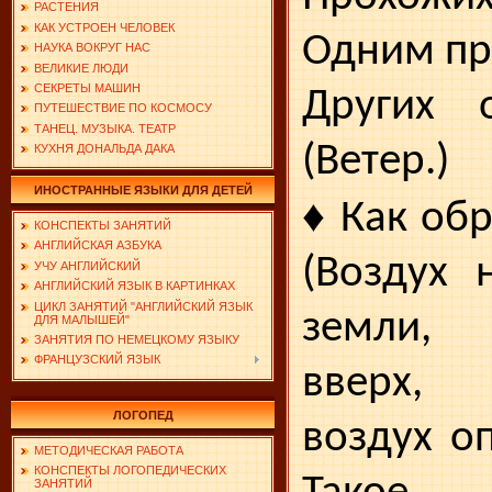
РАСТЕНИЯ
КАК УСТРОЕН ЧЕЛОВЕК
Одним про
НАУКА ВОКРУГ НАС
ВЕЛИКИЕ ЛЮДИ
СЕКРЕТЫ МАШИН
Других о
ПУТЕШЕСТВИЕ ПО КОСМОСУ
ТАНЕЦ. МУЗЫКА. ТЕАТР
(Ветер.)
КУХНЯ ДОНАЛЬДА ДАКА
ИНОСТРАННЫЕ ЯЗЫКИ ДЛЯ ДЕТЕЙ
♦
Как обр
КОНСПЕКТЫ ЗАНЯТИЙ
АНГЛИЙСКАЯ АЗБУКА
(Воздух 
УЧУ АНГЛИЙСКИЙ
АНГЛИЙСКИЙ ЯЗЫК В КАРТИНКАХ
ЦИКЛ ЗАНЯТИЙ "АНГЛИЙСКИЙ ЯЗЫК
земли, 
ДЛЯ МАЛЫШЕЙ"
ЗАНЯТИЯ ПО НЕМЕЦКОМУ ЯЗЫКУ
ФРАНЦУЗСКИЙ ЯЗЫК
вверх,
ЛОГОПЕД
воздух оп
МЕТОДИЧЕСКАЯ РАБОТА
КОНСПЕКТЫ ЛОГОПЕДИЧЕСКИХ
ЗАНЯТИЙ