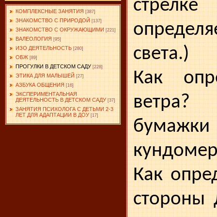
стрел­
КОМПЛЕКСНЫЕ ЗАНЯТИЯ
[387]
ЗНАКОМСТВО С ПРИРОДОЙ
[137]
определя
ЗНАКОМСТВО С ОКРУЖАЮЩИМИ
[221]
ВАЛЕОЛОГИЯ
[95]
света.)
ИЗО ДЕЯТЕЛЬНОСТЬ
[280]
ОБЖ
[89]
ПРОГУЛКИ В ДЕТСКОМ САДУ
[228]
Как опр
ЭТИКА ДЛЯ МАЛЫШЕЙ
[27]
АЗБУКА ОБЩЕНИЯ
[16]
ЭКСПЕРИМЕНТАЛЬНАЯ
ветра?
ДЕЯТЕЛЬНОСТЬ В ДЕТСКОМ САДУ
[37]
ЗАНЯТИЯ ПСИХОЛОГА С ДЕТЬМИ 2-3
ЛЕТ ДЛЯ АДАПТАЦИИ В ДОУ
[17]
бумаж
кундомер
Как опре
стороны 