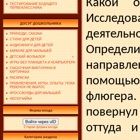
Какой 
ТЕСТИРОВАНИЕ БУДУЩЕГО
ПЕРВОКЛАССНИКА
Исследов
ДОСУГ ДОШКОЛЬНИКА
деятельн
ПРИХОДИ, СКАЗКА!
СТИХИ ДЛЯ ДЕТЕЙ
АУДИОКНИГИ ДЛЯ ДЕТЕЙ
Определи
КАРАОКЕ ДЛЯ МАЛЫШЕЙ
ДЕТСКИЙ ФОЛЬКЛОР
направл
ИГРЫ БЕЗ ПЛАНШЕТА И КОМПЬЮТЕРА
СКАЗОЧНАЯ ВИКТОРИНА В
КАРТИНКАХ
помощь
РАСКРАСКИ
ПРИКЛЮЧЕНИЯ, ИГРЫ, ОПЫТЫ. ПОКА
РЕБЕНОК НЕ ВЫРОС
флю­ге
КРОССВОРДЫ ДЛЯ МАЛЫШЕЙ
НЕСКУЧАЙКА
поверн
Форма входа
Войти через uID
оттуда и
Старая форма входа
Категории раздела