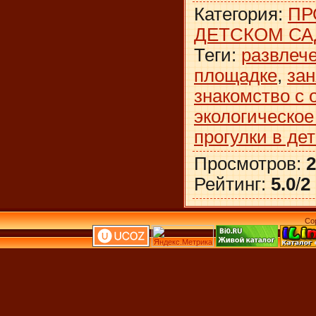
Категория
:
ПР
ДЕТСКОМ СА
Теги
:
развлече
площадке
,
зан
знакомство с
экологическое
прогулки в де
Просмотров
:
2
Рейтинг
:
5.0
/
2
Co