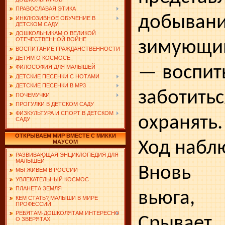
ПРАВОСЛАВАЯ ЭТИКА
добыв
ИНКЛЮЗИВНОЕ ОБУЧЕНИЕ В
ДЕТСКОМ САДУ
ДОШКОЛЬНИКАМ О ВЕЛИКОЙ
ОТЕЧЕСТВЕННОЙ ВОЙНЕ
зимую­щи
ВОСПИТАНИЕ ГРАЖДАНСТВЕННОСТИ
ДЕТЯМ О КОСМОСЕ
— воспит
ФИЛОСОФИЯ ДЛЯ МАЛЫШЕЙ
ДЕТСКИЕ ПЕСЕНКИ С НОТАМИ
ДЕТСКИЕ ПЕСЕНКИ В MP3
заботит
ПОЧЕМУЧКИ
ПРОГУЛКИ В ДЕТСКОМ САДУ
ФИЗКУЛЬТУРА И СПОРТ В ДЕТСКОМ
охранять.
САДУ
ОТКРЫВАЕМ МИР ВМЕСТЕ С МИККИ
Ход набл
МАУСОМ
РАЗВИВАЮЩАЯ ЭНЦИКЛОПЕДИЯ ДЛЯ
МАЛЫШЕЙ
Вновь 
МЫ ЖИВЕМ В РОССИИ
УВЛЕКАТЕЛЬНЫЙ КОСМОС
ПЛАНЕТА ЗЕМЛЯ
вьюга,
КЕМ СТАТЬ? МАЛЫШИ В МИРЕ
ПРОФЕССИЙ
РЕБЯТАМ-ДОШКОЛЯТАМ ИНТЕРЕСНО
Срывае
О ЗВЕРЯТАХ