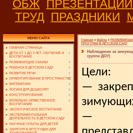
ОБЖ
ПРЕЗЕНТАЦИ
ТРУД
ПРАЗДНИКИ
МЕНЮ САЙТА
Главная
»
Файлы
»
РАЗВИВАЮЩИ
ПРОГУЛКИ В ДЕТСКОМ САДУ
ГЛАВНАЯ СТРАНИЦА
Наблюдение за зимующи
ДЕТИ ОТ 1 ДО 3 ЛЕТ. ОБУЧЕНИЕ И
группе ДОУ)
ВОСПИТАНИЕ
РАЗВИВАЮЩИЕ СКАЗКИ
РЕБЕНОК В ДЕТСКОМ САДУ
Цели:
РАЗВИТИЕ РЕЧИ
ОРИЕНТИРОВАНИЕ В ПРОСТРАНСТВЕ
— закреп
МАТЕМАТИКА
ЛОГИКА ДЛЯ ДОШКОЛЯТ
КОНСТРУИРОВАНИЕ
зимующих
МОРАЛЬНО-НРАВСТВЕННОЕ
ВОСПИТАНИЕ
ЭКОЛОГИЧЕСКОЕ ВОСПИТАНИЕ
— фор
ЭКСПЕРИМЕНТАЛЬНАЯ
ДЕЯТЕЛЬНОСТЬ В ДЕТСКОМ САДУ
НАУЧНЫЕ ОПЫТЫ ДЛЯ ДЕТЕЙ
предст
ЗАНЯТИЯ В АРТСТУДИИ ДЛЯ
ДОШКОЛЬНИКОВ