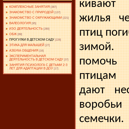
кивают
КОМПЛЕКСНЫЕ ЗАНЯТИЯ
[387]
ЗНАКОМСТВО С ПРИРОДОЙ
[137]
жилья че
ЗНАКОМСТВО С ОКРУЖАЮЩИМИ
[221]
ВАЛЕОЛОГИЯ
[95]
птиц поги
ИЗО ДЕЯТЕЛЬНОСТЬ
[280]
ОБЖ
[89]
ПРОГУЛКИ В ДЕТСКОМ САДУ
[228]
зимой.
ЭТИКА ДЛЯ МАЛЫШЕЙ
[27]
АЗБУКА ОБЩЕНИЯ
[16]
ЭКСПЕРИМЕНТАЛЬНАЯ
помочь
ДЕЯТЕЛЬНОСТЬ В ДЕТСКОМ САДУ
[37]
ЗАНЯТИЯ ПСИХОЛОГА С ДЕТЬМИ 2-3
ЛЕТ ДЛЯ АДАПТАЦИИ В ДОУ
[17]
птицам 
дают нес
воробьи 
семечки.