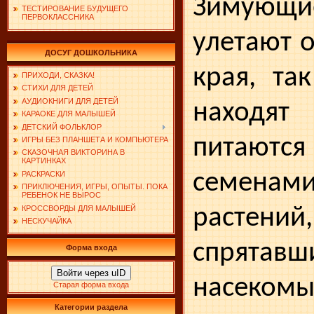
Зимующ
ТЕСТИРОВАНИЕ БУДУЩЕГО
ПЕРВОКЛАССНИКА
улетают о
ДОСУГ ДОШКОЛЬНИКА
края, та
ПРИХОДИ, СКАЗКА!
СТИХИ ДЛЯ ДЕТЕЙ
АУДИОКНИГИ ДЛЯ ДЕТЕЙ
находя
КАРАОКЕ ДЛЯ МАЛЫШЕЙ
ДЕТСКИЙ ФОЛЬКЛОР
питают
ИГРЫ БЕЗ ПЛАНШЕТА И КОМПЬЮТЕРА
СКАЗОЧНАЯ ВИКТОРИНА В
КАРТИНКАХ
семена­
РАСКРАСКИ
ПРИКЛЮЧЕНИЯ, ИГРЫ, ОПЫТЫ. ПОКА
РЕБЕНОК НЕ ВЫРОС
КРОССВОРДЫ ДЛЯ МАЛЫШЕЙ
растений,
НЕСКУЧАЙКА
спрятавш
Форма входа
Войти через uID
насеко
Старая форма входа
Категории раздела