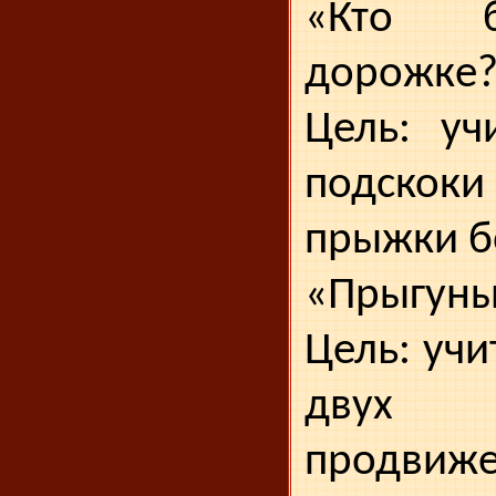
«Кто б
дорожке?
Цель: уч
подско
прыжки б
«Прыгуны
Цель: уч
двух
продвиже