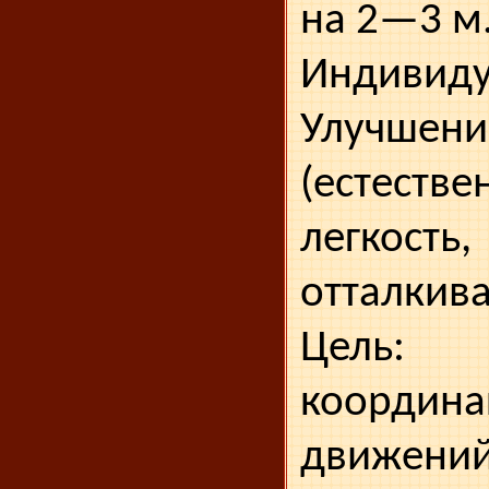
на 2—3 м
Индивиду
Улучшени
(естестве
легкость
отталкива
Цель: в
координ
движений