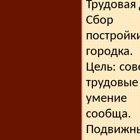
Трудовая 
Сбор 
постро
городка.
Цель: со
трудов
умение
сообща.
Подвижны