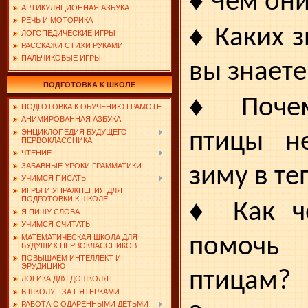
Чем они
АРТИКУЛЯЦИОННАЯ АЗБУКА
РЕЧЬ И МОТОРИКА
♦
Каких 
ЛОГОПЕДИЧЕСКИЕ ИГРЫ
РАССКАЖИ СТИХИ РУКАМИ
ПАЛЬЧИКОВЫЕ ИГРЫ
вы знаете
ПОДГОТОВКА К ШКОЛЕ
♦
Почем
ПОДГОТОВКА К ОБУЧЕНИЮ ГРАМОТЕ
АНИМИРОВАННАЯ АЗБУКА
ЭНЦИКЛОПЕДИЯ БУДУЩЕГО
птицы н
ПЕРВОКЛАССНИКА
ЧТЕНИЕ
ЗАБАВНЫЕ УРОКИ ГРАММАТИКИ
зиму в те
УЧИМСЯ ПИСАТЬ
ИГРЫ И УПРАЖНЕНИЯ ДЛЯ
♦
ПОДГОТОВКИ К ШКОЛЕ
Как ч
Я ПИШУ СЛОВА
УЧИМСЯ СЧИТАТЬ
МАТЕМАТИЧЕСКАЯ ШКОЛА ДЛЯ
помочь
БУДУЩИХ ПЕРВОКЛАССНИКОВ
ПОВЫШАЕМ ИНТЕЛЛЕКТ И
ЭРУДИЦИЮ
птицам?
ЛОГИКА ДЛЯ ДОШКОЛЯТ
В ШКОЛУ - ЗА ПЯТЕРКАМИ
РАБОТА С ОДАРЕННЫМИ ДЕТЬМИ