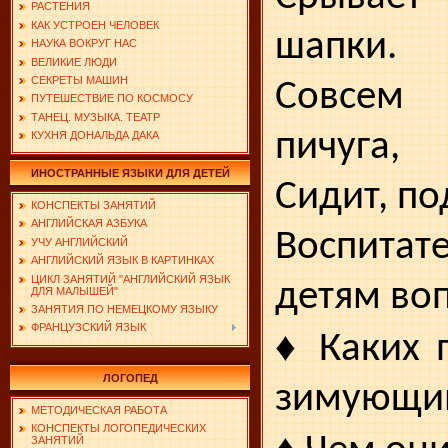
РАСТЕНИЯ
КАК УСТРОЕН ЧЕЛОВЕК
шапки.
НАУКА ВОКРУГ НАС
ВЕЛИКИЕ ЛЮДИ
СЕКРЕТЫ МАШИН
Совсем
ПУТЕШЕСТВИЕ ПО КОСМОСУ
ТАНЕЦ. МУЗЫКА. ТЕАТР
пичуга,
КУХНЯ ДОНАЛЬДА ДАКА
ИНОСТРАННЫЕ ЯЗЫКИ ДЛЯ ДЕТЕЙ
Сидит, п
КОНСПЕКТЫ ЗАНЯТИЙ
АНГЛИЙСКАЯ АЗБУКА
Воспита
УЧУ АНГЛИЙСКИЙ
АНГЛИЙСКИЙ ЯЗЫК В КАРТИНКАХ
ЦИКЛ ЗАНЯТИЙ "АНГЛИЙСКИЙ ЯЗЫК
детям во
ДЛЯ МАЛЫШЕЙ"
ЗАНЯТИЯ ПО НЕМЕЦКОМУ ЯЗЫКУ
ФРАНЦУЗСКИЙ ЯЗЫК
♦
Каких 
ЛОГОПЕД
зимующи
МЕТОДИЧЕСКАЯ РАБОТА
КОНСПЕКТЫ ЛОГОПЕДИЧЕСКИХ
♦
ЗАНЯТИЙ