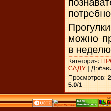
познават
потребно
Прогулки
можно пр
в не­делю
Категория
:
ПР
САДУ
|
Добав
Просмотров
:
2
5.0
/
1
Co