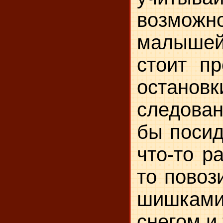
возможн
малышей
стоит пр
остан
следован
бы посид
что-то р
то повози
шишкам
снегом и т