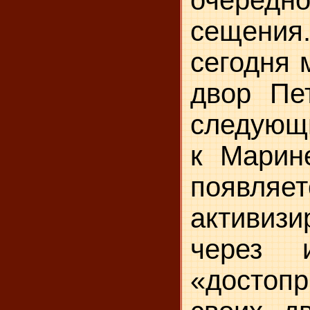
сещени
сегодня 
двор Пе
следующ
к Марин
появляе
активизи
через 
«достопр