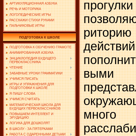
прогулки
АРТИКУЛЯЦИОННАЯ АЗБУКА
РЕЧЬ И МОТОРИКА
позволяю
ЛОГОПЕДИЧЕСКИЕ ИГРЫ
РАССКАЖИ СТИХИ РУКАМИ
ПАЛЬЧИКОВЫЕ ИГРЫ
ритор
ПОДГОТОВКА К ШКОЛЕ
дейст
ПОДГОТОВКА К ОБУЧЕНИЮ ГРАМОТЕ
АНИМИРОВАННАЯ АЗБУКА
пополнит
ЭНЦИКЛОПЕДИЯ БУДУЩЕГО
ПЕРВОКЛАССНИКА
ЧТЕНИЕ
выми 
ЗАБАВНЫЕ УРОКИ ГРАММАТИКИ
УЧИМСЯ ПИСАТЬ
предст
ИГРЫ И УПРАЖНЕНИЯ ДЛЯ
ПОДГОТОВКИ К ШКОЛЕ
Я ПИШУ СЛОВА
окружаю
УЧИМСЯ СЧИТАТЬ
МАТЕМАТИЧЕСКАЯ ШКОЛА ДЛЯ
БУДУЩИХ ПЕРВОКЛАССНИКОВ
мног
ПОВЫШАЕМ ИНТЕЛЛЕКТ И
ЭРУДИЦИЮ
ЛОГИКА ДЛЯ ДОШКОЛЯТ
расслаб
В ШКОЛУ - ЗА ПЯТЕРКАМИ
РАБОТА С ОДАРЕННЫМИ ДЕТЬМИ