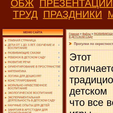
ОБЖ
ПРЕЗЕНТАЦИ
ТРУД
ПРАЗДНИКИ
МЕНЮ САЙТА
Главная
»
Файлы
»
РАЗВИВАЮЩИ
В ДЕТСКОМ САДУ
ГЛАВНАЯ СТРАНИЦА
Прогулки по окрестност
ДЕТИ ОТ 1 ДО 3 ЛЕТ. ОБУЧЕНИЕ И
ВОСПИТАНИЕ
РАЗВИВАЮЩИЕ СКАЗКИ
Этот 
РЕБЕНОК В ДЕТСКОМ САДУ
РАЗВИТИЕ РЕЧИ
отли
ОРИЕНТИРОВАНИЕ В ПРОСТРАНСТВЕ
МАТЕМАТИКА
традици
ЛОГИКА ДЛЯ ДОШКОЛЯТ
КОНСТРУИРОВАНИЕ
МОРАЛЬНО-НРАВСТВЕННОЕ
дет­ско
ВОСПИТАНИЕ
ЭКОЛОГИЧЕСКОЕ ВОСПИТАНИЕ
ЭКСПЕРИМЕНТАЛЬНАЯ
что все 
ДЕЯТЕЛЬНОСТЬ В ДЕТСКОМ САДУ
НАУЧНЫЕ ОПЫТЫ ДЛЯ ДЕТЕЙ
ЗАНЯТИЯ В АРТСТУДИИ ДЛЯ
ДОШКОЛЬНИКОВ