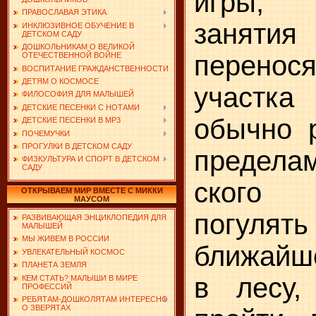
игры, 
ПРАВОСЛАВАЯ ЭТИКА
заняти
ИНКЛЮЗИВНОЕ ОБУЧЕНИЕ В
ДЕТСКОМ САДУ
ДОШКОЛЬНИКАМ О ВЕЛИКОЙ
перенося
ОТЕЧЕСТВЕННОЙ ВОЙНЕ
ВОСПИТАНИЕ ГРАЖДАНСТВЕННОСТИ
ДЕТЯМ О КОСМОСЕ
участка 
ФИЛОСОФИЯ ДЛЯ МАЛЫШЕЙ
ДЕТСКИЕ ПЕСЕНКИ С НОТАМИ
обычно 
ДЕТСКИЕ ПЕСЕНКИ В MP3
ПОЧЕМУЧКИ
ПРОГУЛКИ В ДЕТСКОМ САДУ
пределам
ФИЗКУЛЬТУРА И СПОРТ В ДЕТСКОМ
САДУ
ского
ОТКРЫВАЕМ МИР ВМЕСТЕ С МИККИ
МАУСОМ
погулят
РАЗВИВАЮЩАЯ ЭНЦИКЛОПЕДИЯ ДЛЯ
МАЛЫШЕЙ
МЫ ЖИВЕМ В РОССИИ
ближайше
УВЛЕКАТЕЛЬНЫЙ КОСМОС
ПЛАНЕТА ЗЕМЛЯ
в лесу,
КЕМ СТАТЬ? МАЛЫШИ В МИРЕ
ПРОФЕССИЙ
РЕБЯТАМ-ДОШКОЛЯТАМ ИНТЕРЕСНО
О ЗВЕРЯТАХ