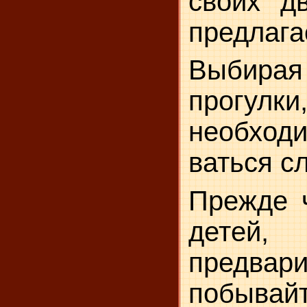
своих д
пред­лаг
Выбир
прогул
необхо
ваться с
Прежде ч
детей,
предвари
побывайт