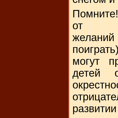
Помните
от нер
желани
поиграт
могут п
детей 
окрес
отрицате
разв