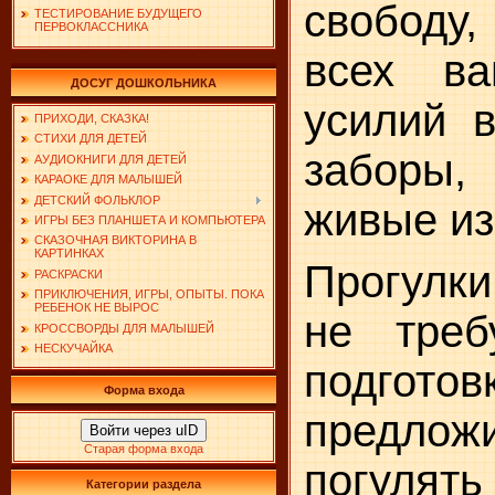
свободу
ТЕСТИРОВАНИЕ БУДУЩЕГО
ПЕРВОКЛАССНИКА
всех в
ДОСУГ ДОШКОЛЬНИКА
усилий 
ПРИХОДИ, СКАЗКА!
СТИХИ ДЛЯ ДЕТЕЙ
заборы,
АУДИОКНИГИ ДЛЯ ДЕТЕЙ
КАРАОКЕ ДЛЯ МАЛЫШЕЙ
ДЕТСКИЙ ФОЛЬКЛОР
живые из
ИГРЫ БЕЗ ПЛАНШЕТА И КОМПЬЮТЕРА
СКАЗОЧНАЯ ВИКТОРИНА В
КАРТИНКАХ
Прогулки
РАСКРАСКИ
ПРИКЛЮЧЕНИЯ, ИГРЫ, ОПЫТЫ. ПОКА
РЕБЕНОК НЕ ВЫРОС
не треб
КРОССВОРДЫ ДЛЯ МАЛЫШЕЙ
НЕСКУЧАЙКА
подгото
Форма входа
предл
Войти через uID
Старая форма входа
погулят
Категории раздела