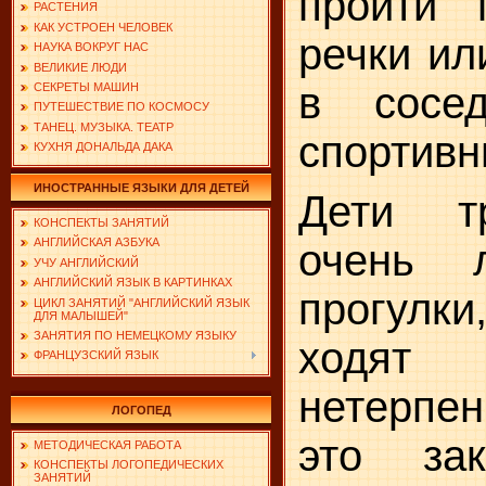
пройти 
РАСТЕНИЯ
КАК УСТРОЕН ЧЕЛОВЕК
речки ил
НАУКА ВОКРУГ НАС
ВЕЛИКИЕ ЛЮДИ
в сосе
СЕКРЕТЫ МАШИН
ПУТЕШЕСТВИЕ ПО КОСМОСУ
ТАНЕЦ. МУЗЫКА. ТЕАТР
спортивн
КУХНЯ ДОНАЛЬДА ДАКА
ИНОСТРАННЫЕ ЯЗЫКИ ДЛЯ ДЕТЕЙ
Дети тр
КОНСПЕКТЫ ЗАНЯТИЙ
АНГЛИЙСКАЯ АЗБУКА
очень 
УЧУ АНГЛИЙСКИЙ
АНГЛИЙСКИЙ ЯЗЫК В КАРТИНКАХ
прогулки
ЦИКЛ ЗАНЯТИЙ "АНГЛИЙСКИЙ ЯЗЫК
ДЛЯ МАЛЫШЕЙ"
ЗАНЯТИЯ ПО НЕМЕЦКОМУ ЯЗЫКУ
ходят
ФРАНЦУЗСКИЙ ЯЗЫК
нетерпе
ЛОГОПЕД
это зак
МЕТОДИЧЕСКАЯ РАБОТА
КОНСПЕКТЫ ЛОГОПЕДИЧЕСКИХ
ЗАНЯТИЙ