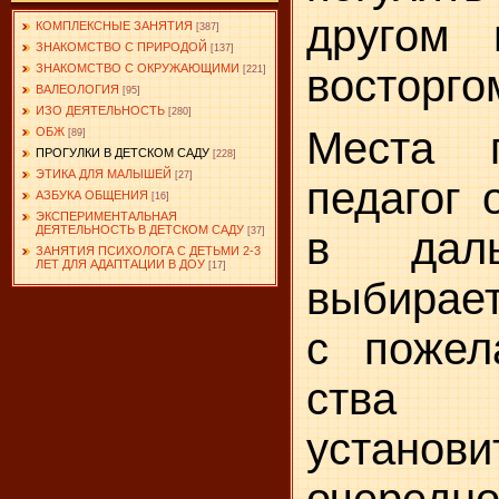
другом 
КОМПЛЕКСНЫЕ ЗАНЯТИЯ
[387]
ЗНАКОМСТВО С ПРИРОДОЙ
[137]
восторго
ЗНАКОМСТВО С ОКРУЖАЮЩИМИ
[221]
ВАЛЕОЛОГИЯ
[95]
ИЗО ДЕЯТЕЛЬНОСТЬ
[280]
Места п
ОБЖ
[89]
ПРОГУЛКИ В ДЕТСКОМ САДУ
[228]
ЭТИКА ДЛЯ МАЛЫШЕЙ
[27]
педагог 
АЗБУКА ОБЩЕНИЯ
[16]
ЭКСПЕРИМЕНТАЛЬНАЯ
ДЕЯТЕЛЬНОСТЬ В ДЕТСКОМ САДУ
в даль
[37]
ЗАНЯТИЯ ПСИХОЛОГА С ДЕТЬМИ 2-3
ЛЕТ ДЛЯ АДАПТАЦИИ В ДОУ
[17]
выбирает
с пожел
ства 
установ
очеред