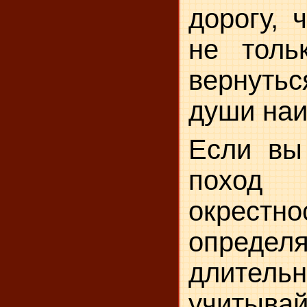
дорогу, 
не толь
вернутьс
души наи
Если вы
поход 
окрес
опре
длитель
учитыва