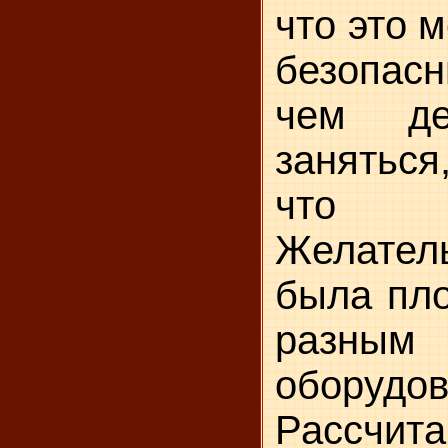
что это м
безопас
чем де
заняться
что р
Желател
была пло
разн
оборудов
Рассчи