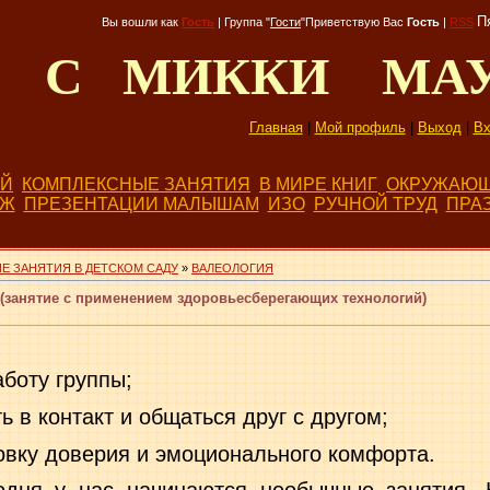
П
Вы вошли как
Гость
|
Группа
"
Гости
"
Приветствую Вас
Гость
|
RSS
Д С МИККИ МА
Главная
|
Мой профиль
|
Выход
|
Вх
ЕЙ
КОМПЛЕКСНЫЕ ЗАНЯТИЯ
В МИРЕ КНИГ
ОКРУЖАЮЩ
БЖ
ПРЕЗЕНТАЦИИ МАЛЫШАМ
ИЗО
РУЧНОЙ ТРУД
ПРА
Е ЗАНЯТИЯ В ДЕТСКОМ САДУ
»
ВАЛЕОЛОГИЯ
(занятие с применением здоровьесберегающих технологий)
боту группы;
ь в контакт и общаться друг с другом;
овку доверия и эмоционального комфорта.