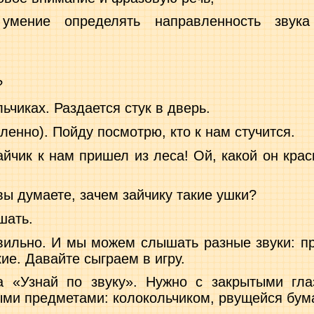
умение
определять
направленность
звука
?
льчиках. Раздается стук в дверь.
ленно). Пойду посмотрю, кто к нам стучится.
айчик к нам пришел из леса! Ой, какой он крас
вы думаете, зачем зайчику такие ушки?
шать.
вильно. И мы можем слышать раз­ные звуки: п
ие. Да­вайте сыграем в игру.
а «Узнай по звуку». Нужно с закрытыми гла
и предметами: колокольчиком, рвущей­ся бумаг