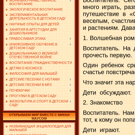
Воспитатель. Се
МОРАЛЬНО-НРАВСТВЕННОЕ
ВОСПИТАНИЕ
много играть, раз
ЭКОЛОГИЧЕСКОЕ ВОСПИТАНИЕ
путешествие в «
ЭКСПЕРИМЕНТАЛЬНАЯ
ДЕЯТЕЛЬНОСТЬ В ДЕТСКОМ САДУ
веселым, счастли
НАУЧНЫЕ ОПЫТЫ ДЛЯ ДЕТЕЙ
и растениям. Дав
ЗАНЯТИЯ В АРТСТУДИИ ДЛЯ
ДОШКОЛЬНИКОВ
1. Волшебная ро
ПРАВОСЛАВАЯ ЭТИКА
ИНКЛЮЗИВНОЕ ОБУЧЕНИЕ В
Воспитатель. На
ДЕТСКОМ САДУ
ДОШКОЛЬНИКАМ О ВЕЛИКОЙ
прочесть первую.
ОТЕЧЕСТВЕННОЙ ВОЙНЕ
ВОСПИТАНИЕ ГРАЖДАНСТВЕННОСТИ
Один ребенок сры
ДЕТЯМ О КОСМОСЕ
счастье повстреч
ФИЛОСОФИЯ ДЛЯ МАЛЫШЕЙ
ДЕТСКИЕ ПЕСЕНКИ С НОТАМИ
Что значит эта на
ДЕТСКИЕ ПЕСЕНКИ В MP3
ПОЧЕМУЧКИ
Дети
обсуждают.
ПРОГУЛКИ В ДЕТСКОМ САДУ
2. Знакомство
ФИЗКУЛЬТУРА И СПОРТ В ДЕТСКОМ
САДУ
Воспитатель. Нам
ОТКРЫВАЕМ МИР ВМЕСТЕ С МИККИ
тот, к кому он поп
МАУСОМ
РАЗВИВАЮЩАЯ ЭНЦИКЛОПЕДИЯ ДЛЯ
Дети
играют.
МАЛЫШЕЙ