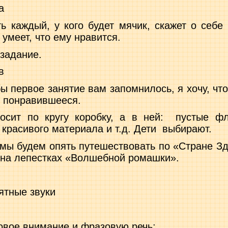
а
ь каждый, у кого будет мячик, ска­жет о себе
 умеет, что ему нравится.
задание.
в
бы первое занятие вам запомнилось, я хочу, чт
ь понравившееся.
осит по кругу коробку, а в ней:
пустые фл
 красивого материала и т.д. Дети
выбирают.
мы будем опять путешествовать по «Стране Зд
 на лепестках «Вол­шебной ромашки».
ятные звуки
овое внимание и фразовую речь;