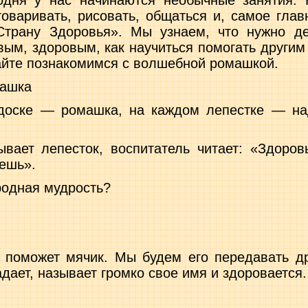
годня у нас начинаются необычные за­нятия.
говаривать, рисо­вать, общаться и, самое гла
Страну Здоровья». Мы узнаем, что нужно де
вым, здоровым, как научиться помогать дру­ги
айте познакомимся с волшебной ромашкой.
машка
 доске — ромашка, на каждом лепест­ке — на
вает лепесток, воспитатель читает: «Здоров
аешь».
родная мудрость?
 поможет мячик. Мы будем его пере­давать дру
адает, называ­ет громко свое имя и здоровается.