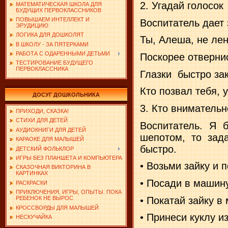
2. Угадай голосок
МАТЕМАТИЧЕСКАЯ ШКОЛА ДЛЯ
БУДУЩИХ ПЕРВОКЛАССНИКОВ
ПОВЫШАЕМ ИНТЕЛЛЕКТ И
Воспитатель дает 
ЭРУДИЦИЮ
ЛОГИКА ДЛЯ ДОШКОЛЯТ
Ты, Алеша, не лен
В ШКОЛУ - ЗА ПЯТЕРКАМИ
РАБОТА С ОДАРЕННЫМИ ДЕТЬМИ
Поскорее отверни
ТЕСТИРОВАНИЕ БУДУЩЕГО
ПЕРВОКЛАССНИКА
Глазки
быстро за
Кто позвал тебя, у
ДОСУГ ДОШКОЛЬНИКА
3. Кто внимательн
ПРИХОДИ, СКАЗКА!
СТИХИ ДЛЯ ДЕТЕЙ
Воспитатель. Я 
АУДИОКНИГИ ДЛЯ ДЕТЕЙ
шепотом, то зад
КАРАОКЕ ДЛЯ МАЛЫШЕЙ
быстро.
ДЕТСКИЙ ФОЛЬКЛОР
ИГРЫ БЕЗ ПЛАНШЕТА И КОМПЬЮТЕРА
• Возьми зайку и 
СКАЗОЧНАЯ ВИКТОРИНА В
КАРТИНКАХ
• Посади в машину
РАСКРАСКИ
ПРИКЛЮЧЕНИЯ, ИГРЫ, ОПЫТЫ. ПОКА
• Покатай зайку в
РЕБЕНОК НЕ ВЫРОС
КРОССВОРДЫ ДЛЯ МАЛЫШЕЙ
• Принеси куклу и
НЕСКУЧАЙКА