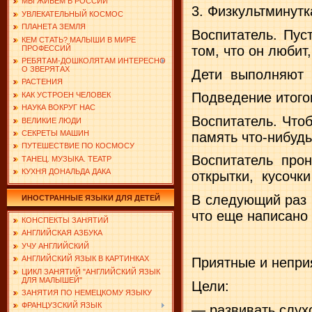
МЫ ЖИВЕМ В РОССИИ
3. Физкультминутк
УВЛЕКАТЕЛЬНЫЙ КОСМОС
ПЛАНЕТА ЗЕМЛЯ
Воспитатель. Пуст
КЕМ СТАТЬ? МАЛЫШИ В МИРЕ
том, что он любит,
ПРОФЕССИЙ
РЕБЯТАМ-ДОШКОЛЯТАМ ИНТЕРЕСНО
О ЗВЕРЯТАХ
Дети
выполняют
РАСТЕНИЯ
Подведение итого
КАК УСТРОЕН ЧЕЛОВЕК
НАУКА ВОКРУГ НАС
Воспитатель. Что
ВЕЛИКИЕ ЛЮДИ
СЕКРЕТЫ МАШИН
память что-нибуд
ПУТЕШЕСТВИЕ ПО КОСМОСУ
Воспитатель прон
ТАНЕЦ. МУЗЫКА. ТЕАТР
КУХНЯ ДОНАЛЬДА ДАКА
открытки,
кусочки
В следующий раз 
ИНОСТРАННЫЕ ЯЗЫКИ ДЛЯ ДЕТЕЙ
что еще написано
КОНСПЕКТЫ ЗАНЯТИЙ
АНГЛИЙСКАЯ АЗБУКА
УЧУ АНГЛИЙСКИЙ
АНГЛИЙСКИЙ ЯЗЫК В КАРТИНКАХ
Приятные и непри
ЦИКЛ ЗАНЯТИЙ "АНГЛИЙСКИЙ ЯЗЫК
ДЛЯ МАЛЫШЕЙ"
Цели:
ЗАНЯТИЯ ПО НЕМЕЦКОМУ ЯЗЫКУ
ФРАНЦУЗСКИЙ ЯЗЫК
— развивать слух