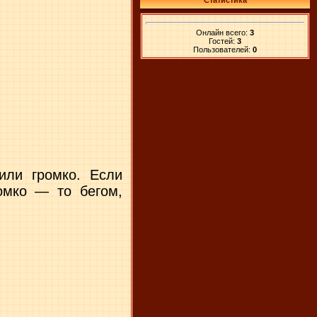
Статистика
Онлайн всего:
3
Гостей:
3
Пользователей:
0
или громко. Если
омко — то бегом,