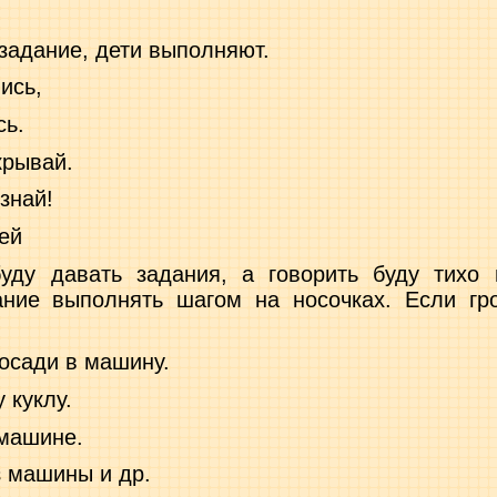
задание, дети выполняют.
ись,
сь.
крывай.
знай!
ей
буду давать задания, а говорить буду тихо 
ание выполнять ша­гом на носочках. Если гр
посади в машину.
 куклу.
 машине.
з машины и др.