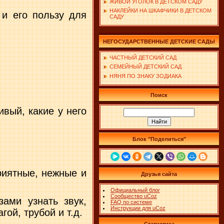
ЖИВОЙ УГОЛОК В ДЕТСКОМ САДУ
НАКЛЕЙКИ НА ШКАФЧИКИ В ДЕТСКОМ
 и его пользу для
САДУ
НЕГОСУДАРСТВЕННЫЕ ДЕТСКИЕ САДЫ
ЧАСТНЫЙ ДЕТСКИЙ САД
СЕМЕЙНЫЙ ДЕТСКИЙ САД
НЯНЯ ПО ЗНАКУ ЗОДИАКА
Поиск
ивый, какие у него
Блок "Поделиться"
риятные, нежные и
Друзья сайта
Официальный блог
Сообщество uCoz
зами узнать звук,
FAQ по системе
Инструкции для uCoz
ой, трубой и т.д.