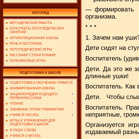
— формировать
ЛОГОПЕД
организма.
МЕТОДИЧЕСКАЯ РАБОТА
* * *
КОНСПЕКТЫ ЛОГОПЕДИЧЕСКИХ
ЗАНЯТИЙ
1. Зачем нам уши
АРТИКУЛЯЦИОННАЯ АЗБУКА
РЕЧЬ И МОТОРИКА
Дети сидят на сту
ЛОГОПЕДИЧЕСКИЕ ИГРЫ
РАССКАЖИ СТИХИ РУКАМИ
Воспитатель (удив
ПАЛЬЧИКОВЫЕ ИГРЫ
Дети. Да это же з
ПОДГОТОВКА К ШКОЛЕ
длинные ушки!
ПОДГОТОВКА К ОБУЧЕНИЮ ГРАМОТЕ
Воспитатель. Как 
АНИМИРОВАННАЯ АЗБУКА
ЭНЦИКЛОПЕДИЯ БУДУЩЕГО
Дети.
Чтобы слы
ПЕРВОКЛАССНИКА
ЧТЕНИЕ
Воспитатель. Пра
ЗАБАВНЫЕ УРОКИ ГРАММАТИКИ
неприятные, громк
УЧИМСЯ ПИСАТЬ
ИГРЫ И УПРАЖНЕНИЯ ДЛЯ
Организуется игр
ПОДГОТОВКИ К ШКОЛЕ
Я ПИШУ СЛОВА
издаваемый разным
УЧИМСЯ СЧИТАТЬ