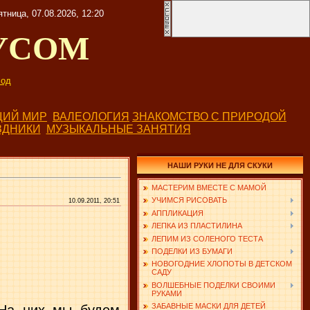
ятница, 07.08.2026, 12:20
УСОМ
од
ИЙ МИР
ВАЛЕОЛОГИЯ
ЗНАКОМСТВО С ПРИРОДОЙ
ЗДНИКИ
МУЗЫКАЛЬНЫЕ ЗАНЯТИЯ
НАШИ РУКИ НЕ ДЛЯ СКУКИ
МАСТЕРИМ ВМЕСТЕ С МАМОЙ
УЧИМСЯ РИСОВАТЬ
10.09.2011, 20:51
АППЛИКАЦИЯ
ЛЕПКА ИЗ ПЛАСТИЛИНА
ЛЕПИМ ИЗ СОЛЕНОГО ТЕСТА
ПОДЕЛКИ ИЗ БУМАГИ
НОВОГОДНИЕ ХЛОПОТЫ В ДЕТСКОМ
САДУ
ВОЛШЕБНЫЕ ПОДЕЛКИ СВОИМИ
РУКАМИ
ЗАБАВНЫЕ МАСКИ ДЛЯ ДЕТЕЙ