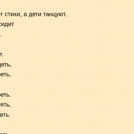
т стихи, а дети танцуют.
сидит
.
т.
еть,
еть,
еть.
ять,
ать.