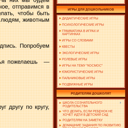
 На них мы будем
вное, отправимся в
ИГРЫ ДЛЯ ДОШКОЛЬНИКОВ
лать, чтобы быть
ДИДАКТИЧЕСКИЕ ИГРЫ
м людям, животным
ПСИХОЛОГИЧЕСКИЕ ИГРЫ
ГРАММАТИКА В ИГРАХ И
КАРТИНКАХ
ИГРЫ СО СЛОВАМИ
дпись. Попробуем
КВЕСТЫ
ЭКОЛОГИЧЕСКИЕ ИГРЫ
РОЛЕВЫЕ ИГРЫ
ья по­желаешь
—
ИГРЫ НА ТЕМУ "КОСМОС"
ЮМОРИСТИЧЕСКИЕ ИГРЫ
ПАЛЬЧИКОВЫЕ ИГРЫ
ПОДВИЖНЫЕ ИГРЫ
РОДИТЕЛЯМ ДОШКОЛЯТ
ШКОЛА СОЗНАТЕЛЬНОГО
г другу по кругу,
РОДИТЕЛЬСТВА
ЧТО ДЕЛАТЬ, ЕСЛИ РЕБЕНОК НЕ
ХОЧЕТ ИДТИ В ДЕТСКИЙ САД
РОДИТЕЛЯМ НА ЗАМЕТКУ
ДОМАШНИЕ ЗАДАНИЯ ПО РАЗВИТИЮ