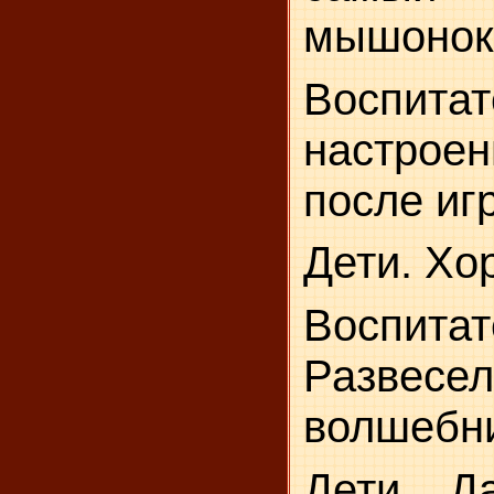
мышонок
Воспита
настро
после иг
Дети. Хо
Воспитат
Развесел
волшебн
Дети.
Да