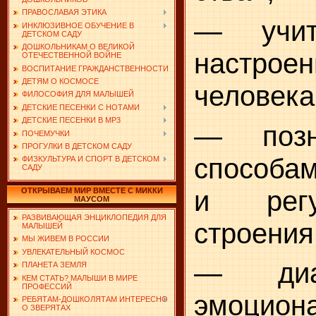
ПРАВОСЛАВАЯ ЭТИКА
— учит
ИНКЛЮЗИВНОЕ ОБУЧЕНИЕ В
ДЕТСКОМ САДУ
ДОШКОЛЬНИКАМ О ВЕЛИКОЙ
настрое
ОТЕЧЕСТВЕННОЙ ВОЙНЕ
ВОСПИТАНИЕ ГРАЖДАНСТВЕННОСТИ
ДЕТЯМ О КОСМОСЕ
человека
ФИЛОСОФИЯ ДЛЯ МАЛЫШЕЙ
ДЕТСКИЕ ПЕСЕНКИ С НОТАМИ
ДЕТСКИЕ ПЕСЕНКИ В MP3
— позн
ПОЧЕМУЧКИ
ПРОГУЛКИ В ДЕТСКОМ САДУ
способам
ФИЗКУЛЬТУРА И СПОРТ В ДЕТСКОМ
САДУ
и регу
ОТКРЫВАЕМ МИР ВМЕСТЕ С МИККИ
МАУСОМ
РАЗВИВАЮЩАЯ ЭНЦИКЛОПЕДИЯ ДЛЯ
строения
МАЛЫШЕЙ
МЫ ЖИВЕМ В РОССИИ
УВЛЕКАТЕЛЬНЫЙ КОСМОС
— диаг
ПЛАНЕТА ЗЕМЛЯ
КЕМ СТАТЬ? МАЛЫШИ В МИРЕ
ПРОФЕССИЙ
эмоцион
РЕБЯТАМ-ДОШКОЛЯТАМ ИНТЕРЕСНО
О ЗВЕРЯТАХ