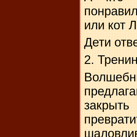
понрави
или кот 
Дети отв
2. Трени
Волшебн
предла
закрыт
превра
шаловли