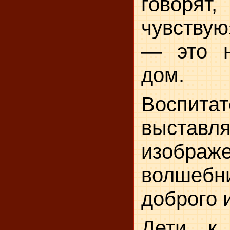
говоря
чувствую
— это 
дом.
Воспитат
выставля
изобра
волше
доброго и
Дети, к