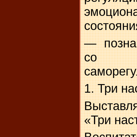
эмоцион
состоя­ни
— позна
со с
саморегу
1. Три н
Выставл
«Три нас