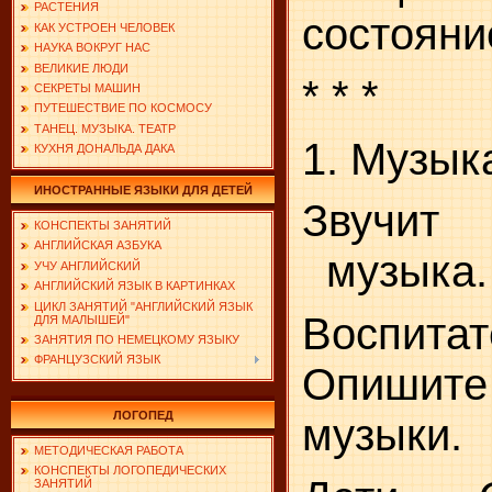
РАСТЕНИЯ
состояни
КАК УСТРОЕН ЧЕЛОВЕК
НАУКА ВОКРУГ НАС
ВЕЛИКИЕ ЛЮДИ
* * *
СЕКРЕТЫ МАШИН
ПУТЕШЕСТВИЕ ПО КОСМОСУ
ТАНЕЦ. МУЗЫКА. ТЕАТР
1. Музык
КУХНЯ ДОНАЛЬДА ДАКА
ИНОСТРАННЫЕ ЯЗЫКИ ДЛЯ ДЕТЕЙ
Звучит
КОНСПЕКТЫ ЗАНЯТИЙ
АНГЛИЙСКАЯ АЗБУКА
музыка.
УЧУ АНГЛИЙСКИЙ
АНГЛИЙСКИЙ ЯЗЫК В КАРТИНКАХ
ЦИКЛ ЗАНЯТИЙ "АНГЛИЙСКИЙ ЯЗЫК
Воспитат
ДЛЯ МАЛЫШЕЙ"
ЗАНЯТИЯ ПО НЕМЕЦКОМУ ЯЗЫКУ
ФРАНЦУЗСКИЙ ЯЗЫК
Опишите
ЛОГОПЕД
музыки.
МЕТОДИЧЕСКАЯ РАБОТА
КОНСПЕКТЫ ЛОГОПЕДИЧЕСКИХ
ЗАНЯТИЙ