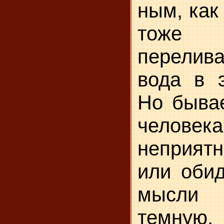
ным, как
тоже 
перели
вода в э
Но бывае
человек
неприятн
или обид
мысли 
темную, 