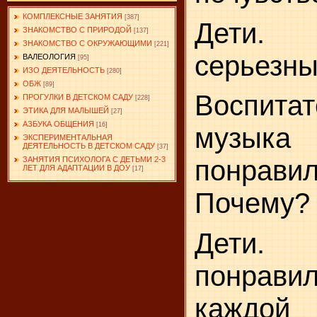
КОМПЛЕКСНЫЕ ЗАНЯТИЯ
[387]
Дети.
ЗНАКОМСТВО С ПРИРОДОЙ
[137]
ЗНАКОМСТВО С ОКРУЖАЮЩИМИ
[221]
серьезны
ВАЛЕОЛОГИЯ
[95]
ИЗО ДЕЯТЕЛЬНОСТЬ
[280]
ОБЖ
[89]
Воспита
ПРОГУЛКИ В ДЕТСКОМ САДУ
[228]
ЭТИКА ДЛЯ МАЛЫШЕЙ
[27]
АЗБУКА ОБЩЕНИЯ
[16]
музыка
ЭКСПЕРИМЕНТАЛЬНАЯ
ДЕЯТЕЛЬНОСТЬ В ДЕТСКОМ САДУ
[37]
ЗАНЯТИЯ ПСИХОЛОГА С ДЕТЬМИ 2-3
понрави
ЛЕТ ДЛЯ АДАПТАЦИИ В ДОУ
[17]
Почему?
Дет
понрав
каждой 