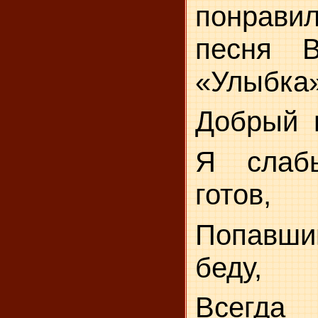
понрави
песня В
«Улыбка»
Добрый
Я слаб
готов,
Попавш
беду,
Всегда 