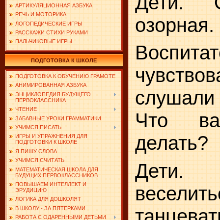
Дети.
АРТИКУЛЯЦИОННАЯ АЗБУКА
РЕЧЬ И МОТОРИКА
озорная.
ЛОГОПЕДИЧЕСКИЕ ИГРЫ
РАССКАЖИ СТИХИ РУКАМИ
ПАЛЬЧИКОВЫЕ ИГРЫ
Воспита
ПОДГОТОВКА К ШКОЛЕ
чувство
ПОДГОТОВКА К ОБУЧЕНИЮ ГРАМОТЕ
АНИМИРОВАННАЯ АЗБУКА
слушали
ЭНЦИКЛОПЕДИЯ БУДУЩЕГО
ПЕРВОКЛАССНИКА
ЧТЕНИЕ
Что ва
ЗАБАВНЫЕ УРОКИ ГРАММАТИКИ
УЧИМСЯ ПИСАТЬ
делать?
ИГРЫ И УПРАЖНЕНИЯ ДЛЯ
ПОДГОТОВКИ К ШКОЛЕ
Я ПИШУ СЛОВА
УЧИМСЯ СЧИТАТЬ
Дети.
МАТЕМАТИЧЕСКАЯ ШКОЛА ДЛЯ
БУДУЩИХ ПЕРВОКЛАССНИКОВ
ПОВЫШАЕМ ИНТЕЛЛЕКТ И
весе
ЭРУДИЦИЮ
ЛОГИКА ДЛЯ ДОШКОЛЯТ
В ШКОЛУ - ЗА ПЯТЕРКАМИ
танцеват
РАБОТА С ОДАРЕННЫМИ ДЕТЬМИ