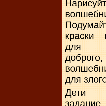
Нарисуй
волшебни
Подума
краски 
для из
доброг
волшебн
для злог
Дети
задание.