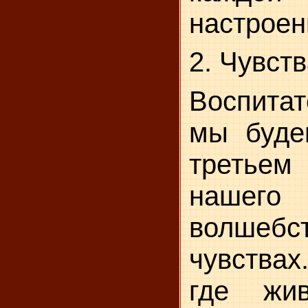
настро­ен
2. Чувст
Воспитат
мы буде
третье
нашего
волше
чувствах
где жив