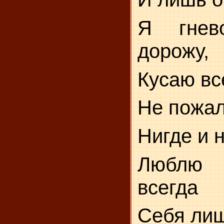
Я гнев
дорожу,
Кусаю вс
Не пожал
Нигде и н
Люблю 
всегда
Себя лиш