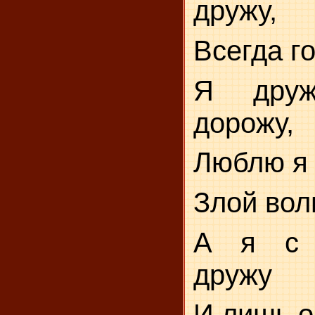
дружу,
Всегда го
Я друж
дорожу,
Люблю я 
Злой во
А я с 
дружу
И лишь о