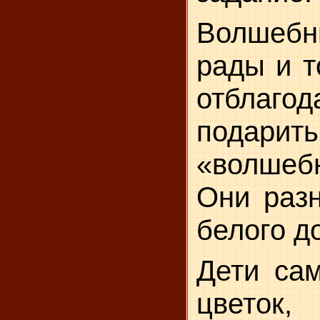
Волшеб
рады и т
отблаг
пода
«волшеб
Они разн
бе­лого д
Дети са
цветок,