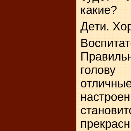
какие?
Дети. Хо
Воспитат
Правильн
голову
отлич
настроен
становит
прекрасн