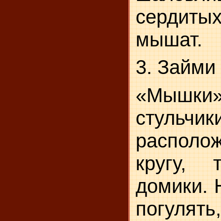
сердиты
мышат.
3. Займи
«Мышки»
стульчики
распол
кру­гу,
домики. 
погулять