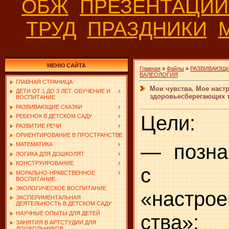
ОБЖ
ПРЕЗЕНТАЦИ
ТРУД
ПРАЗДНИКИ
МЕНЮ САЙТА
Главная
»
Файлы
»
РАЗВИВАЮЩИ
ВАЛЕОЛОГИЯ
ГЛАВНАЯ СТРАНИЦА
Мои чувства. Мое наст
ДЕТИ ОТ 1 ДО 3 ЛЕТ. ОБУЧЕНИЕ И
здоровьесберегающих т
ВОСПИТАНИЕ
РАЗВИВАЮЩИЕ СКАЗКИ
Цели:
РЕБЕНОК В ДЕТСКОМ САДУ
РАЗВИТИЕ РЕЧИ
ОРИЕНТИРОВАНИЕ В ПРОСТРАНСТВЕ
— позна
МАТЕМАТИКА
ЛОГИКА ДЛЯ ДОШКОЛЯТ
КОНСТРУИРОВАНИЕ
с по
МОРАЛЬНО-НРАВСТВЕННОЕ
ВОСПИТАНИЕ
ЭКОЛОГИЧЕСКОЕ ВОСПИТАНИЕ
«настрое
ЭКСПЕРИМЕНТАЛЬНАЯ
ДЕЯТЕЛЬНОСТЬ В ДЕТСКОМ САДУ
НАУЧНЫЕ ОПЫТЫ ДЛЯ ДЕТЕЙ
ства»;
ЗАНЯТИЯ В АРТСТУДИИ ДЛЯ
ДОШКОЛЬНИКОВ