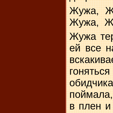
Жужа, Ж
Жужа,
Ж
Жужа тер
ей все н
вскакива
гоня
обидчи
поймала,
в плен и