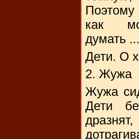
Поэтому
как м
думать ..
Дети. О 
2. Жужа
Жужа сид
Дети
бе
дразнят
дотра­гив