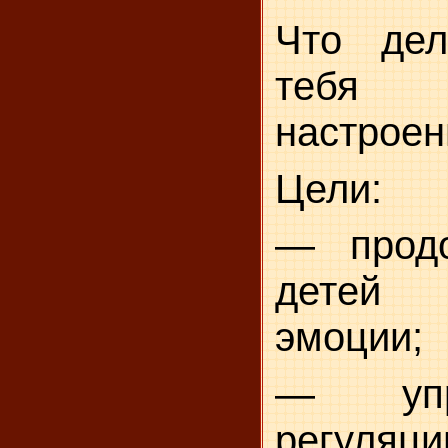
Что дел
тебя
настроен
Цели:
— продо
детей 
эмоции;
— упр
регуля