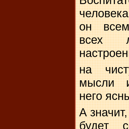
Воспитат
человека
он все
всех л
настроен
на чис
мысли 
него ясн
А значит,
будет с