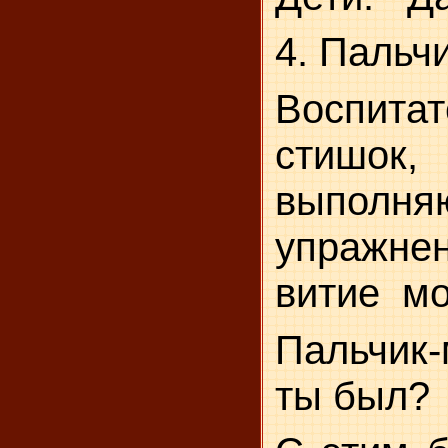
4. Пальч
Воспита
стишо
выполня
упражне
витие
мо
Пальчик-
ты был?