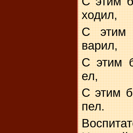
С этим б
ходил,
С этим
варил,
С этим 
ел,
С этим б
пел.
Воспитат