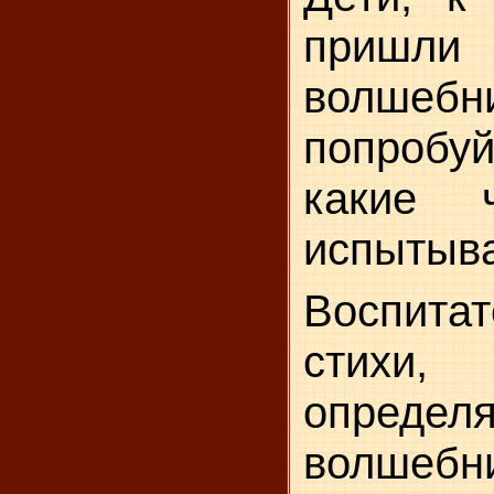
приш
волшебн
попробу
какие 
испытыва
Воспита
стихи
определя
волшеб