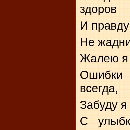
здоров
И правду
Не жадни
Жалею я 
Ошибки
всегда,
Забуду я 
С улыбк