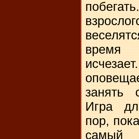
побегать
взрос
веселят
время 
исчеза
оповеща
занять 
Игра дл
пор, пок
самый