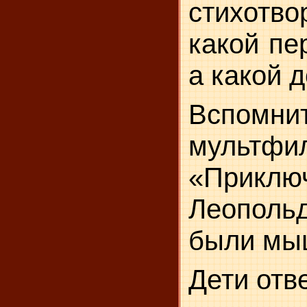
стихотво
какой пе
а какой 
Вспомни
мультфи
«Прикл
Леополь
были мы
Дети отв