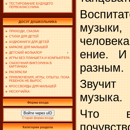
ТЕСТИРОВАНИЕ БУДУЩЕГО
ПЕРВОКЛАССНИКА
Воспи
ДОСУГ ДОШКОЛЬНИКА
музыки
ПРИХОДИ, СКАЗКА!
человека
СТИХИ ДЛЯ ДЕТЕЙ
АУДИОКНИГИ ДЛЯ ДЕТЕЙ
КАРАОКЕ ДЛЯ МАЛЫШЕЙ
ение. И
ДЕТСКИЙ ФОЛЬКЛОР
ИГРЫ БЕЗ ПЛАНШЕТА И КОМПЬЮТЕРА
разным.
СКАЗОЧНАЯ ВИКТОРИНА В
КАРТИНКАХ
РАСКРАСКИ
ПРИКЛЮЧЕНИЯ, ИГРЫ, ОПЫТЫ. ПОКА
Звучит
РЕБЕНОК НЕ ВЫРОС
КРОССВОРДЫ ДЛЯ МАЛЫШЕЙ
НЕСКУЧАЙКА
музыка.
Форма входа
Что в
Войти через uID
Старая форма входа
почувств
Категории раздела