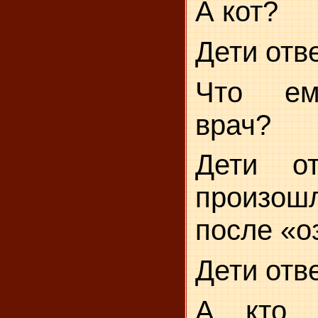
А кот?
Дети отв
Что ем
врач?
Дети от
произо
после «о
Дети отв
А кто 