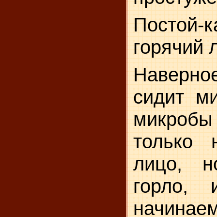
Постой
горячий 
Наверн
сидит ми
микробы
только 
лицо, 
горло,
начина