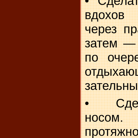
• Сдела
вдохов
через пр
затем — 
по очер
отдыха
зательн
• Сде
носом.
протяжно