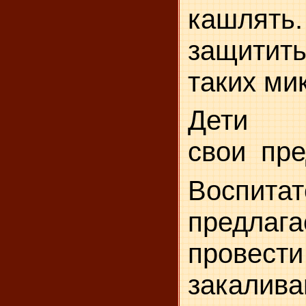
кашля
защити
таких ми
Дети
свои
пре
Воспитат
предла
провести
закалив