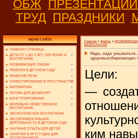
ОБЖ
ПРЕЗЕНТАЦИ
ТРУД
ПРАЗДНИКИ
МЕНЮ САЙТА
Главная
»
Файлы
»
РАЗВИВАЮЩИ
ВАЛЕОЛОГИЯ
ГЛАВНАЯ СТРАНИЦА
Надо, надо умываться..
ДЕТИ ОТ 1 ДО 3 ЛЕТ. ОБУЧЕНИЕ И
здоровьесберегающих т
ВОСПИТАНИЕ
РАЗВИВАЮЩИЕ СКАЗКИ
Цели:
РЕБЕНОК В ДЕТСКОМ САДУ
РАЗВИТИЕ РЕЧИ
ОРИЕНТИРОВАНИЕ В ПРОСТРАНСТВЕ
— создат
МАТЕМАТИКА
ЛОГИКА ДЛЯ ДОШКОЛЯТ
КОНСТРУИРОВАНИЕ
отно
МОРАЛЬНО-НРАВСТВЕННОЕ
ВОСПИТАНИЕ
ЭКОЛОГИЧЕСКОЕ ВОСПИТАНИЕ
культурн
ЭКСПЕРИМЕНТАЛЬНАЯ
ДЕЯТЕЛЬНОСТЬ В ДЕТСКОМ САДУ
НАУЧНЫЕ ОПЫТЫ ДЛЯ ДЕТЕЙ
ким навы
ЗАНЯТИЯ В АРТСТУДИИ ДЛЯ
ДОШКОЛЬНИКОВ