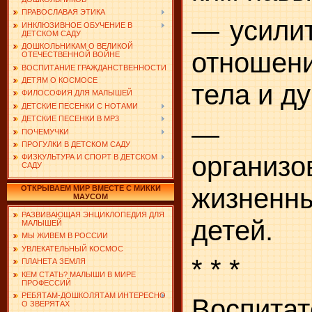
ПРАВОСЛАВАЯ ЭТИКА
— усилит
ИНКЛЮЗИВНОЕ ОБУЧЕНИЕ В
ДЕТСКОМ САДУ
ДОШКОЛЬНИКАМ О ВЕЛИКОЙ
отношени
ОТЕЧЕСТВЕННОЙ ВОЙНЕ
ВОСПИТАНИЕ ГРАЖДАНСТВЕННОСТИ
ДЕТЯМ О КОСМОСЕ
тела и д
ФИЛОСОФИЯ ДЛЯ МАЛЫШЕЙ
ДЕТСКИЕ ПЕСЕНКИ С НОТАМИ
ДЕТСКИЕ ПЕСЕНКИ В MP3
— п
ПОЧЕМУЧКИ
ПРОГУЛКИ В ДЕТСКОМ САДУ
организо
ФИЗКУЛЬТУРА И СПОРТ В ДЕТСКОМ
САДУ
жизне
ОТКРЫВАЕМ МИР ВМЕСТЕ С МИККИ
МАУСОМ
РАЗВИВАЮЩАЯ ЭНЦИКЛОПЕДИЯ ДЛЯ
детей.
МАЛЫШЕЙ
МЫ ЖИВЕМ В РОССИИ
УВЛЕКАТЕЛЬНЫЙ КОСМОС
* * *
ПЛАНЕТА ЗЕМЛЯ
КЕМ СТАТЬ? МАЛЫШИ В МИРЕ
ПРОФЕССИЙ
РЕБЯТАМ-ДОШКОЛЯТАМ ИНТЕРЕСНО
Воспитат
О ЗВЕРЯТАХ