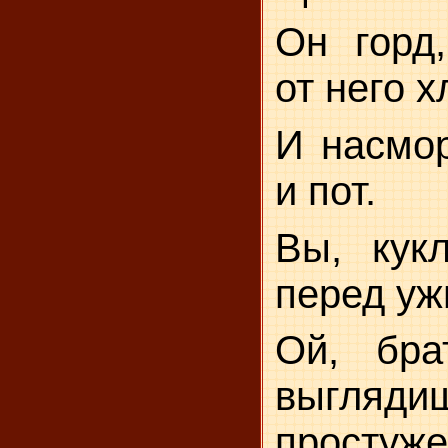
Он горд,
от него х
И насмор
и пот.
Вы,
кук
перед у
Ой, бра
выгляди
простуж