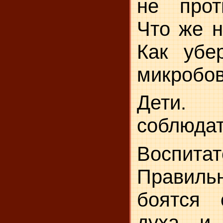
не прот
Что же н
Как убе­
микробо
Дети.
соблюдат
Воспитат
Правиль
боятся 
духа, и