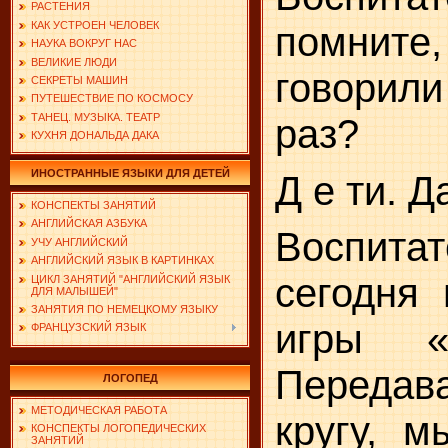
РАСТЕНИЯ
КАК УСТРОЕН ЧЕЛОВЕК
помните,
НАУКА ВОКРУГ НАС
ВЕЛИКИЕ ЛЮДИ
говорил
СЕКРЕТЫ МАШИН
ПУТЕШЕСТВИЕ ПО КОСМОСУ
ТАНЕЦ. МУЗЫКА. ТЕАТР
раз?
КУХНЯ ДОНАЛЬДА ДАКА
ИНОСТРАННЫЕ ЯЗЫКИ ДЛЯ ДЕТЕЙ
Д е
ти.
Да
КОНСПЕКТЫ ЗАНЯТИЙ
АНГЛИЙСКАЯ АЗБУКА
Воспи
УЧУ АНГЛИЙСКИЙ
АНГЛИЙСКИЙ ЯЗЫК В КАРТИНКАХ
сегодня
ЦИКЛ ЗАНЯТИЙ "АНГЛИЙСКИЙ ЯЗЫК
ДЛЯ МАЛЫШЕЙ"
ЗАНЯТИЯ ПО НЕМЕЦКОМУ ЯЗЫКУ
игры «
ФРАНЦУЗСКИЙ ЯЗЫК
Переда
ЛОГОПЕД
МЕТОДИЧЕСКАЯ РАБОТА
кругу, м
КОНСПЕКТЫ ЛОГОПЕДИЧЕСКИХ
ЗАНЯТИЙ