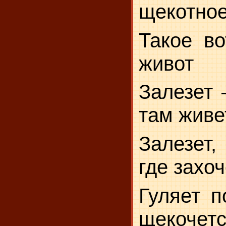
щекотное
Такое во
живот
Залезет 
там живе
Залезет,
где захо
Гуляет п
щекочетс