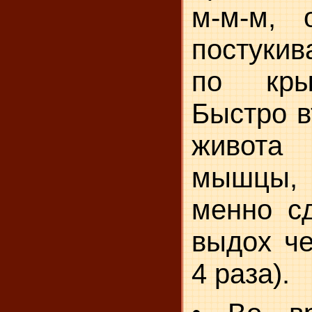
м-м-м, 
постуки
по кры
Быстро в
живот
мышцы,
менно сд
выдох че
4 раза).