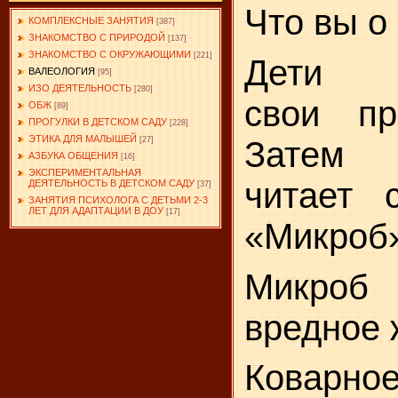
Что вы о
КОМПЛЕКСНЫЕ ЗАНЯТИЯ
[387]
ЗНАКОМСТВО С ПРИРОДОЙ
[137]
ЗНАКОМСТВО С ОКРУЖАЮЩИМИ
[221]
Дети в
ВАЛЕОЛОГИЯ
[95]
ИЗО ДЕЯТЕЛЬНОСТЬ
[280]
свои пр
ОБЖ
[89]
ПРОГУЛКИ В ДЕТСКОМ САДУ
[228]
ЭТИКА ДЛЯ МАЛЫШЕЙ
Затем 
[27]
АЗБУКА ОБЩЕНИЯ
[16]
ЭКСПЕРИМЕНТАЛЬНАЯ
читает с
ДЕЯТЕЛЬНОСТЬ В ДЕТСКОМ САДУ
[37]
ЗАНЯТИЯ ПСИХОЛОГА С ДЕТЬМИ 2-3
ЛЕТ ДЛЯ АДАПТАЦИИ В ДОУ
[17]
«Микроб
Микроб
вредное 
Коварное