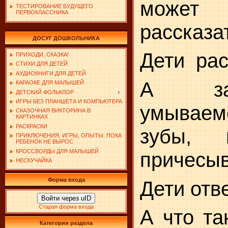
может
ТЕСТИРОВАНИЕ БУДУЩЕГО
ПЕРВОКЛАССНИКА
рассказа
ДОСУГ ДОШКОЛЬНИКА
Дети
рас
ПРИХОДИ, СКАЗКА!
СТИХИ ДЛЯ ДЕТЕЙ
АУДИОКНИГИ ДЛЯ ДЕТЕЙ
А за
КАРАОКЕ ДЛЯ МАЛЫШЕЙ
ДЕТСКИЙ ФОЛЬКЛОР
ИГРЫ БЕЗ ПЛАНШЕТА И КОМПЬЮТЕРА
умывае
СКАЗОЧНАЯ ВИКТОРИНА В
КАРТИНКАХ
РАСКРАСКИ
зубы, 
ПРИКЛЮЧЕНИЯ, ИГРЫ, ОПЫТЫ. ПОКА
РЕБЕНОК НЕ ВЫРОС
КРОССВОРДЫ ДЛЯ МАЛЫШЕЙ
причесы
НЕСКУЧАЙКА
Форма входа
Дети отв
Войти через uID
Старая форма входа
А что та
Категории раздела