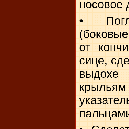
носовое 
• Погл
(боковые
от кончи
сице, сд
выдохе 
крыл
указате
пальцам