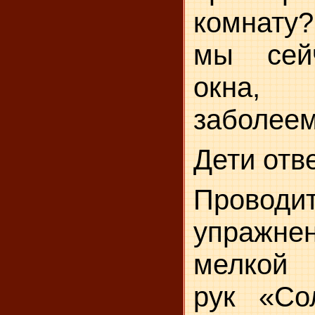
комнату
мы сей
окна,
заболеем
Дети отв
Проводи
упраж
мелкой
рук
«Со