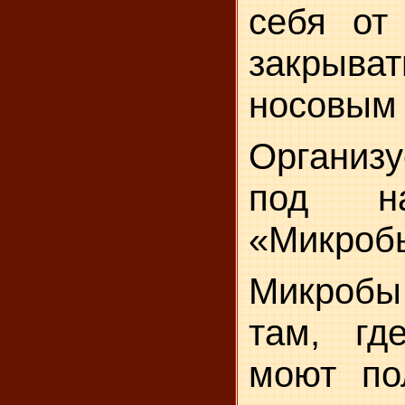
себя от
закрыва
носовым 
Организу
под на
«Микроб
Микробы 
там, гд
моют пол