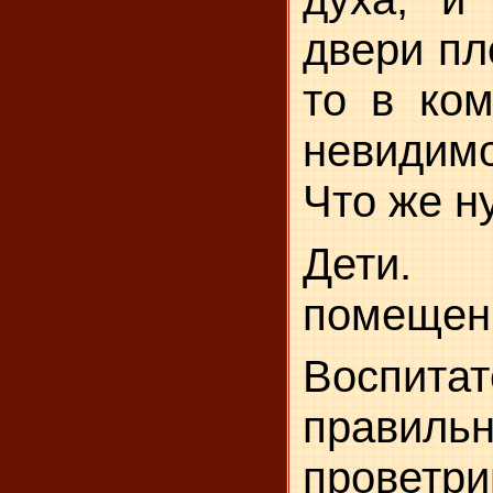
двери пл
то в ком
невидим
Что же н
Дети.
помещен
Воспит
правиль
проветри