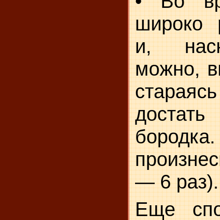
• Во в
широко 
и, нас
можно, в
стараясь
достат
бородка
произнес
— 6 раз).
Еще спо