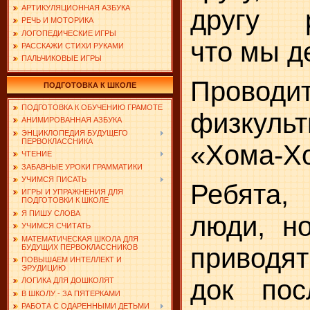
АРТИКУЛЯЦИОННАЯ АЗБУКА
другу р
РЕЧЬ И МОТОРИКА
ЛОГОПЕДИЧЕСКИЕ ИГРЫ
что мы д
РАССКАЖИ СТИХИ РУКАМИ
ПАЛЬЧИКОВЫЕ ИГРЫ
Проводи
ПОДГОТОВКА К ШКОЛЕ
ПОДГОТОВКА К ОБУЧЕНИЮ ГРАМОТЕ
физкульт
АНИМИРОВАННАЯ АЗБУКА
ЭНЦИКЛОПЕДИЯ БУДУЩЕГО
ПЕРВОКЛАССНИКА
«Хома-Х
ЧТЕНИЕ
ЗАБАВНЫЕ УРОКИ ГРАММАТИКИ
УЧИМСЯ ПИСАТЬ
Ребята
ИГРЫ И УПРАЖНЕНИЯ ДЛЯ
ПОДГОТОВКИ К ШКОЛЕ
Я ПИШУ СЛОВА
люди, н
УЧИМСЯ СЧИТАТЬ
МАТЕМАТИЧЕСКАЯ ШКОЛА ДЛЯ
БУДУЩИХ ПЕРВОКЛАССНИКОВ
приводят
ПОВЫШАЕМ ИНТЕЛЛЕКТ И
ЭРУДИЦИЮ
док пос
ЛОГИКА ДЛЯ ДОШКОЛЯТ
В ШКОЛУ - ЗА ПЯТЕРКАМИ
РАБОТА С ОДАРЕННЫМИ ДЕТЬМИ