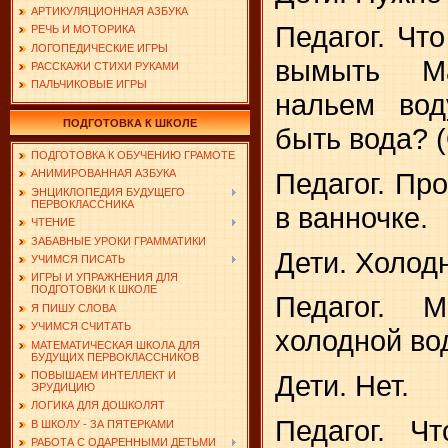
АРТИКУЛЯЦИОННАЯ АЗБУКА
Педагог. Чт
РЕЧЬ И МОТОРИКА
ЛОГОПЕДИЧЕСКИЕ ИГРЫ
вымыть М
РАССКАЖИ СТИХИ РУКАМИ
ПАЛЬЧИКОВЫЕ ИГРЫ
нальем вод
ПОДГОТОВКА К ШКОЛЕ
быть вода? (
ПОДГОТОВКА К ОБУЧЕНИЮ ГРАМОТЕ
Педагог. Про
АНИМИРОВАННАЯ АЗБУКА
ЭНЦИКЛОПЕДИЯ БУДУЩЕГО
ПЕРВОКЛАССНИКА
в ванночке.
ЧТЕНИЕ
ЗАБАВНЫЕ УРОКИ ГРАММАТИКИ
Дети. Холод
УЧИМСЯ ПИСАТЬ
ИГРЫ И УПРАЖНЕНИЯ ДЛЯ
ПОДГОТОВКИ К ШКОЛЕ
Педагог. 
Я ПИШУ СЛОВА
УЧИМСЯ СЧИТАТЬ
холодной во
МАТЕМАТИЧЕСКАЯ ШКОЛА ДЛЯ
БУДУЩИХ ПЕРВОКЛАССНИКОВ
Дети. Нет.
ПОВЫШАЕМ ИНТЕЛЛЕКТ И
ЭРУДИЦИЮ
ЛОГИКА ДЛЯ ДОШКОЛЯТ
Педагог. Ч
В ШКОЛУ - ЗА ПЯТЕРКАМИ
РАБОТА С ОДАРЕННЫМИ ДЕТЬМИ