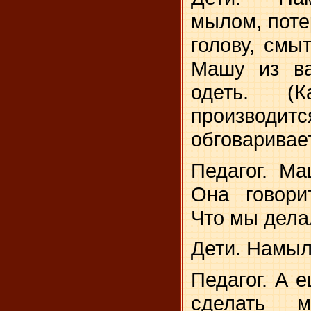
мылом, поте
голову, смы
Машу из ва
одеть. (К
производ
обговаривает
Педагог. Ма
Она говори
Что мы дел
Дети. Намыл
Педагог. А 
сделать м