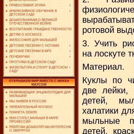
ПРАВОСЛАВАЯ ЭТИКА
физиологи
ИНКЛЮЗИВНОЕ ОБУЧЕНИЕ В
ДЕТСКОМ САДУ
выра­баты
ДОШКОЛЬНИКАМ О ВЕЛИКОЙ
ОТЕЧЕСТВЕННОЙ ВОЙНЕ
ротовой выд
ВОСПИТАНИЕ ГРАЖДАНСТВЕННОСТИ
ДЕТЯМ О КОСМОСЕ
ФИЛОСОФИЯ ДЛЯ МАЛЫШЕЙ
3. Учить ри
ДЕТСКИЕ ПЕСЕНКИ С НОТАМИ
на лоскуте т
ДЕТСКИЕ ПЕСЕНКИ В MP3
ПОЧЕМУЧКИ
ПРОГУЛКИ В ДЕТСКОМ САДУ
Материал.
ФИЗКУЛЬТУРА И СПОРТ В ДЕТСКОМ
САДУ
Куклы по чи
ОТКРЫВАЕМ МИР ВМЕСТЕ С МИККИ
МАУСОМ
две лейки,
РАЗВИВАЮЩАЯ ЭНЦИКЛОПЕДИЯ ДЛЯ
МАЛЫШЕЙ
детей, мы
МЫ ЖИВЕМ В РОССИИ
УВЛЕКАТЕЛЬНЫЙ КОСМОС
халатики для
ПЛАНЕТА ЗЕМЛЯ
мыльные п
КЕМ СТАТЬ? МАЛЫШИ В МИРЕ
ПРОФЕССИЙ
РЕБЯТАМ-ДОШКОЛЯТАМ ИНТЕРЕСНО
детей, крас
О ЗВЕРЯТАХ