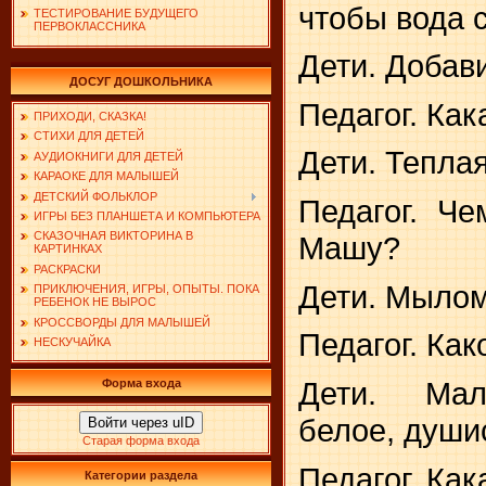
чтобы вода 
ТЕСТИРОВАНИЕ БУДУЩЕГО
ПЕРВОКЛАССНИКА
Дети. Добав
ДОСУГ ДОШКОЛЬНИКА
Педагог. Как
ПРИХОДИ, СКАЗКА!
СТИХИ ДЛЯ ДЕТЕЙ
Дети. Теплая
АУДИОКНИГИ ДЛЯ ДЕТЕЙ
КАРАОКЕ ДЛЯ МАЛЫШЕЙ
ДЕТСКИЙ ФОЛЬКЛОР
Педагог. Ч
ИГРЫ БЕЗ ПЛАНШЕТА И КОМПЬЮТЕРА
СКАЗОЧНАЯ ВИКТОРИНА В
Машу?
КАРТИНКАХ
РАСКРАСКИ
Дети. Мылом
ПРИКЛЮЧЕНИЯ, ИГРЫ, ОПЫТЫ. ПОКА
РЕБЕНОК НЕ ВЫРОС
КРОССВОРДЫ ДЛЯ МАЛЫШЕЙ
Педагог. Ка
НЕСКУЧАЙКА
Дети. Мале
Форма входа
белое, души
Войти через uID
Старая форма входа
Педагог. Ка
Категории раздела