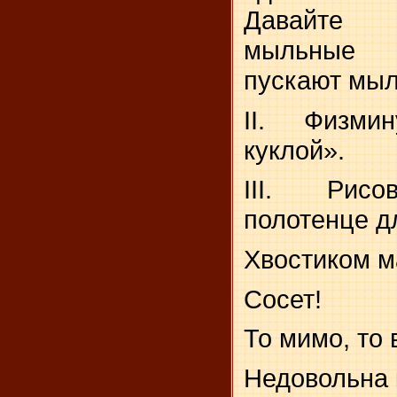
Давайте 
мыльные 
пускают мыл
II. Физми
куклой».
III. Рисо
полотенце д
Хвостиком ма
Сосет!
То мимо, то в
Недовольна 