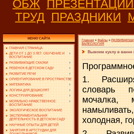
ОБЖ
ПРЕЗЕНТАЦИ
ТРУД
ПРАЗДНИКИ
МЕНЮ САЙТА
Главная
»
Файлы
»
РАЗВИВАЮЩИ
ВАЛЕОЛОГИЯ
ГЛАВНАЯ СТРАНИЦА
Вымоем куклу в ванне 
ДЕТИ ОТ 1 ДО 3 ЛЕТ. ОБУЧЕНИЕ И
ВОСПИТАНИЕ
РАЗВИВАЮЩИЕ СКАЗКИ
Программно
РЕБЕНОК В ДЕТСКОМ САДУ
РАЗВИТИЕ РЕЧИ
1. Расшир
ОРИЕНТИРОВАНИЕ В ПРОСТРАНСТВЕ
МАТЕМАТИКА
словарь 
ЛОГИКА ДЛЯ ДОШКОЛЯТ
КОНСТРУИРОВАНИЕ
мочалка, 
МОРАЛЬНО-НРАВСТВЕННОЕ
ВОСПИТАНИЕ
намыливать,
ЭКОЛОГИЧЕСКОЕ ВОСПИТАНИЕ
ЭКСПЕРИМЕНТАЛЬНАЯ
холодная, го­
ДЕЯТЕЛЬНОСТЬ В ДЕТСКОМ САДУ
НАУЧНЫЕ ОПЫТЫ ДЛЯ ДЕТЕЙ
2. Развив
ЗАНЯТИЯ В АРТСТУДИИ ДЛЯ
ДОШКОЛЬНИКОВ