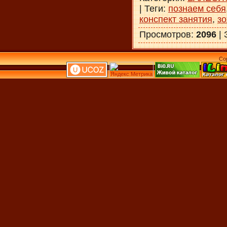
|
Теги
:
познаем себя
конспект занятия
,
з
Просмотров
:
2096
|
Co