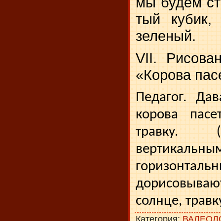
мы будем стр
тый кубик,
зеленый.
VII. Рисов
«Корова пасе
Педагог. Дав
корова пасе
травку. 
вертик
горизонта
дорисовыва
солнце, травку
Категория
:
ВАЛЕОЛ