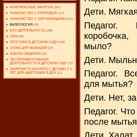
КОМПЛЕКСНЫЕ ЗАНЯТИЯ
[387]
Дети. Мягкая
ЗНАКОМСТВО С ПРИРОДОЙ
[137]
ЗНАКОМСТВО С ОКРУЖАЮЩИМИ
[221]
Педагог. 
ВАЛЕОЛОГИЯ
[95]
ИЗО ДЕЯТЕЛЬНОСТЬ
[280]
коробочка,
ОБЖ
[89]
ПРОГУЛКИ В ДЕТСКОМ САДУ
[228]
мыло?
ЭТИКА ДЛЯ МАЛЫШЕЙ
[27]
АЗБУКА ОБЩЕНИЯ
[16]
Дети. Мыльн
ЭКСПЕРИМЕНТАЛЬНАЯ
ДЕЯТЕЛЬНОСТЬ В ДЕТСКОМ САДУ
[37]
ЗАНЯТИЯ ПСИХОЛОГА С ДЕТЬМИ 2-3
Педагог. В
ЛЕТ ДЛЯ АДАПТАЦИИ В ДОУ
[17]
для мытья?
Дети. Нет, з
Педагог. Чт
после мыть
Дети. Халат.