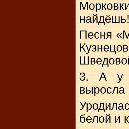
Морков
найдёшь
Песня «М
Кузнец
Шведово
3. А у 
выросла 
Уродил
белой и 