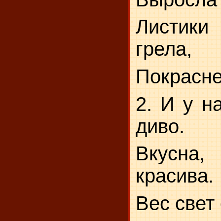
Листик
грела,
Покрасне
2. И у н
диво.
Вкусна
красива.
Вес свет