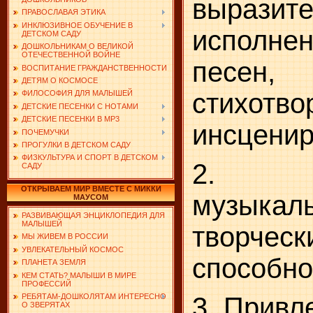
выразите
ПРАВОСЛАВАЯ ЭТИКА
ИНКЛЮЗИВНОЕ ОБУЧЕНИЕ В
испол
ДЕТСКОМ САДУ
ДОШКОЛЬНИКАМ О ВЕЛИКОЙ
ОТЕЧЕСТВЕННОЙ ВОЙНЕ
песен
ВОСПИТАНИЕ ГРАЖДАНСТВЕННОСТИ
ДЕТЯМ О КОСМОСЕ
стихотво
ФИЛОСОФИЯ ДЛЯ МАЛЫШЕЙ
ДЕТСКИЕ ПЕСЕНКИ С НОТАМИ
ДЕТСКИЕ ПЕСЕНКИ В MP3
инсценир
ПОЧЕМУЧКИ
ПРОГУЛКИ В ДЕТСКОМ САДУ
ФИЗКУЛЬТУРА И СПОРТ В ДЕТСКОМ
2. Р
САДУ
ОТКРЫВАЕМ МИР ВМЕСТЕ С МИККИ
музы
МАУСОМ
РАЗВИВАЮЩАЯ ЭНЦИКЛОПЕДИЯ ДЛЯ
МАЛЫШЕЙ
творческ
МЫ ЖИВЕМ В РОССИИ
УВЛЕКАТЕЛЬНЫЙ КОСМОС
способно
ПЛАНЕТА ЗЕМЛЯ
КЕМ СТАТЬ? МАЛЫШИ В МИРЕ
ПРОФЕССИЙ
3. Привл
РЕБЯТАМ-ДОШКОЛЯТАМ ИНТЕРЕСНО
О ЗВЕРЯТАХ