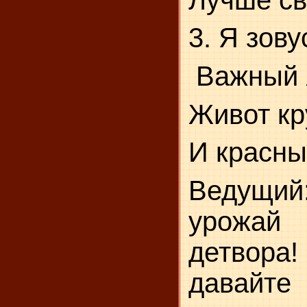
3. Я зов
Важный 
Живот кр
И красны
Ведущи
урожа
детвора
давайт