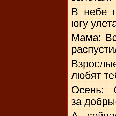
В небе п
югу улет
Мама: Вс
распусти
Взросл
любят те
Осень: 
за добры
А сейча