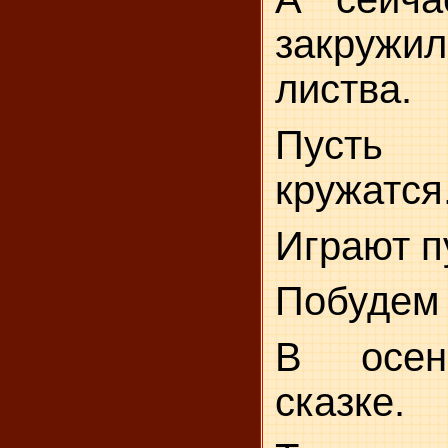
закружи
листва.
Пуст
кружатся
Играют п
Побудем
В осен
сказке.