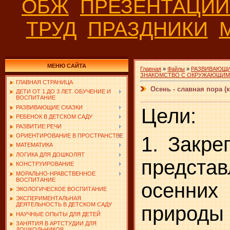
ОБЖ
ПРЕЗЕНТАЦИ
ТРУД
ПРАЗДНИКИ
МЕНЮ САЙТА
Главная
»
Файлы
»
РАЗВИВАЮЩИ
ЗНАКОМСТВО С ОКРУЖАЮЩИ
ГЛАВНАЯ СТРАНИЦА
Осень - славная пора (
ДЕТИ ОТ 1 ДО 3 ЛЕТ. ОБУЧЕНИЕ И
ВОСПИТАНИЕ
РАЗВИВАЮЩИЕ СКАЗКИ
Цели:
РЕБЕНОК В ДЕТСКОМ САДУ
РАЗВИТИЕ РЕЧИ
ОРИЕНТИРОВАНИЕ В ПРОСТРАНСТВЕ
1. Закре
МАТЕМАТИКА
ЛОГИКА ДЛЯ ДОШКОЛЯТ
предст
КОНСТРУИРОВАНИЕ
МОРАЛЬНО-НРАВСТВЕННОЕ
ВОСПИТАНИЕ
осенни
ЭКОЛОГИЧЕСКОЕ ВОСПИТАНИЕ
ЭКСПЕРИМЕНТАЛЬНАЯ
ДЕЯТЕЛЬНОСТЬ В ДЕТСКОМ САДУ
природы
НАУЧНЫЕ ОПЫТЫ ДЛЯ ДЕТЕЙ
ЗАНЯТИЯ В АРТСТУДИИ ДЛЯ
ДОШКОЛЬНИКОВ