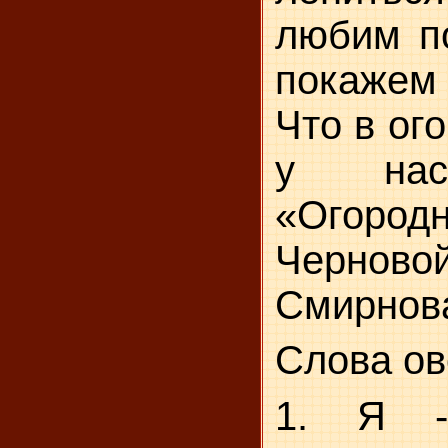
любим по
покажем
Что в ог
у нас
«Огородн
Чернов
Сми­рнов
Слова ов
1. Я -