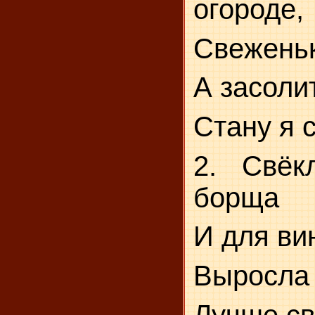
огороде,
Свеженьк
А засоли
Стану я 
2. Свёк
борща
И для ви
Выросла 
Лучше св