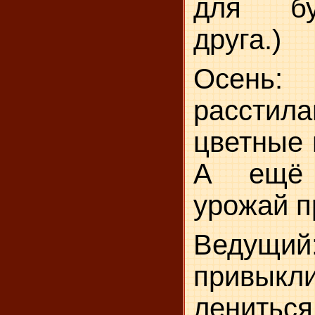
для бу
друга.)
Осень
расстил
цветные 
А ещё 
урожай п
Веду
прив
ленить