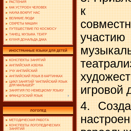
РАСТЕНИЯ
к ак
КАК УСТРОЕН ЧЕЛОВЕК
НАУКА ВОКРУГ НАС
ВЕЛИКИЕ ЛЮДИ
совместн
СЕКРЕТЫ МАШИН
ПУТЕШЕСТВИЕ ПО КОСМОСУ
уча
ТАНЕЦ. МУЗЫКА. ТЕАТР
КУХНЯ ДОНАЛЬДА ДАКА
музыкаль
ИНОСТРАННЫЕ ЯЗЫКИ ДЛЯ ДЕТЕЙ
театрали
КОНСПЕКТЫ ЗАНЯТИЙ
АНГЛИЙСКАЯ АЗБУКА
УЧУ АНГЛИЙСКИЙ
художест
АНГЛИЙСКИЙ ЯЗЫК В КАРТИНКАХ
ЦИКЛ ЗАНЯТИЙ "АНГЛИЙСКИЙ ЯЗЫК
ДЛЯ МАЛЫШЕЙ"
игровой 
ЗАНЯТИЯ ПО НЕМЕЦКОМУ ЯЗЫКУ
ФРАНЦУЗСКИЙ ЯЗЫК
4. Созда
ЛОГОПЕД
настроен
МЕТОДИЧЕСКАЯ РАБОТА
КОНСПЕКТЫ ЛОГОПЕДИЧЕСКИХ
ЗАНЯТИЙ