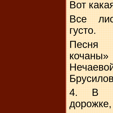
Вот какая
Все лис
густо.
Песня
кочаны
Нечаевой
Брусилов
4. В о
дорожке,