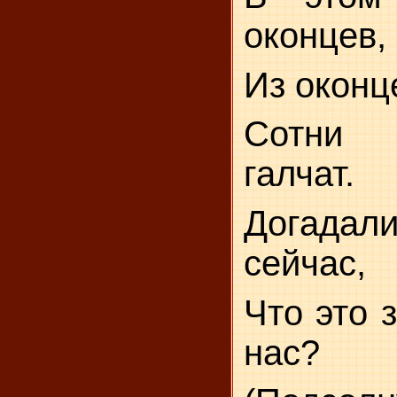
оконцев,
Из оконц
Сотни 
галчат.
Догад
сейчас,
Что это 
нас?