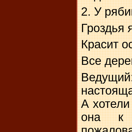
2. У ряби
Гроздья я
Красит о
Все дере
Ведущий:
настояща
А хотели
она к
пожалов