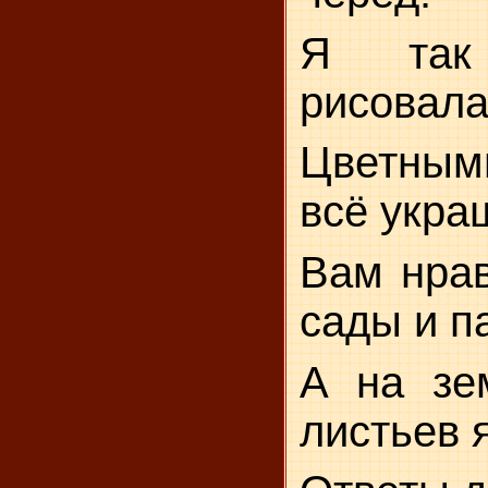
Я так 
рисовала
Цветны
всё укра
Вам нрав
сады и п
А на зе
листьев 