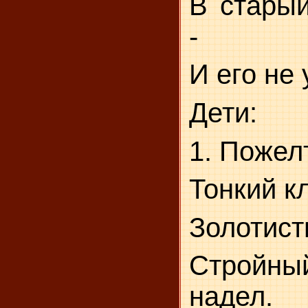
В старый
-
И его не 
Дети:
1. Пожел
Тонкий к
Золотист
Строй
надел.