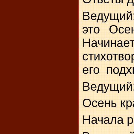
Ведущий:
это Осе
Начинае
стихотво
его
подх
Ведущий
Осень кр
Начала р