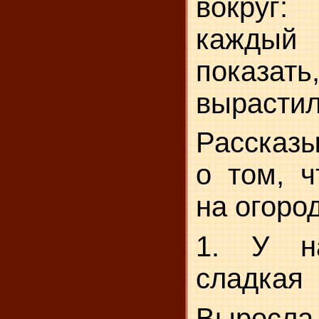
вокруг
кажды
показать
вырастил
Рассказы
о том, ч
на огоро
1. У н
сладкая
Выросла 