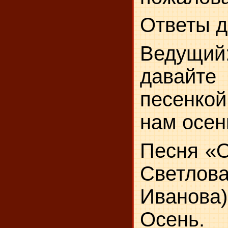
Ответы д
Ведущ
давайт
песенко
нам осен
Песня «О
Светло
Иванов
Осен