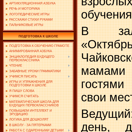
взрослых
АРТИКУЛЯЦИОННАЯ АЗБУКА
РЕЧЬ И МОТОРИКА
обучения
ЛОГОПЕДИЧЕСКИЕ ИГРЫ
РАССКАЖИ СТИХИ РУКАМИ
ПАЛЬЧИКОВЫЕ ИГРЫ
В зал
ПОДГОТОВКА К ШКОЛЕ
«Октя
ПОДГОТОВКА К ОБУЧЕНИЮ ГРАМОТЕ
АНИМИРОВАННАЯ АЗБУКА
Чайковс
ЭНЦИКЛОПЕДИЯ БУДУЩЕГО
ПЕРВОКЛАССНИКА
ЧТЕНИЕ
мамами
ЗАБАВНЫЕ УРОКИ ГРАММАТИКИ
УЧИМСЯ ПИСАТЬ
гостям
ИГРЫ И УПРАЖНЕНИЯ ДЛЯ
ПОДГОТОВКИ К ШКОЛЕ
Я ПИШУ СЛОВА
свои мес
УЧИМСЯ СЧИТАТЬ
МАТЕМАТИЧЕСКАЯ ШКОЛА ДЛЯ
БУДУЩИХ ПЕРВОКЛАССНИКОВ
Ведущи
ПОВЫШАЕМ ИНТЕЛЛЕКТ И
ЭРУДИЦИЮ
ЛОГИКА ДЛЯ ДОШКОЛЯТ
день, д
В ШКОЛУ - ЗА ПЯТЕРКАМИ
РАБОТА С ОДАРЕННЫМИ ДЕТЬМИ