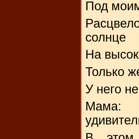
Под мои
Расцве
солнце
На высок
Только ж
У него не
Мам
удивител
В этом