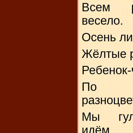
Всем р
весело.
Осень ли
Жёлтые р
Ребенок-
По д
разноцв
Мы гул
идём.