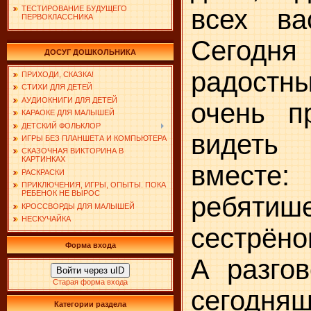
всех ва
ТЕСТИРОВАНИЕ БУДУЩЕГО
ПЕРВОКЛАССНИКА
Сегодня
ДОСУГ ДОШКОЛЬНИКА
радостн
ПРИХОДИ, СКАЗКА!
СТИХИ ДЛЯ ДЕТЕЙ
АУДИОКНИГИ ДЛЯ ДЕТЕЙ
очень п
КАРАОКЕ ДЛЯ МАЛЫШЕЙ
ДЕТСКИЙ ФОЛЬКЛОР
видеть
ИГРЫ БЕЗ ПЛАНШЕТА И КОМПЬЮТЕРА
СКАЗОЧНАЯ ВИКТОРИНА В
КАРТИНКАХ
вмест
РАСКРАСКИ
ПРИКЛЮЧЕНИЯ, ИГРЫ, ОПЫТЫ. ПОКА
РЕБЕНОК НЕ ВЫРОС
ребятиш
КРОССВОРДЫ ДЛЯ МАЛЫШЕЙ
НЕСКУЧАЙКА
сестрёно
Форма входа
А разго
Войти через uID
Старая форма входа
сегодня
Категории раздела