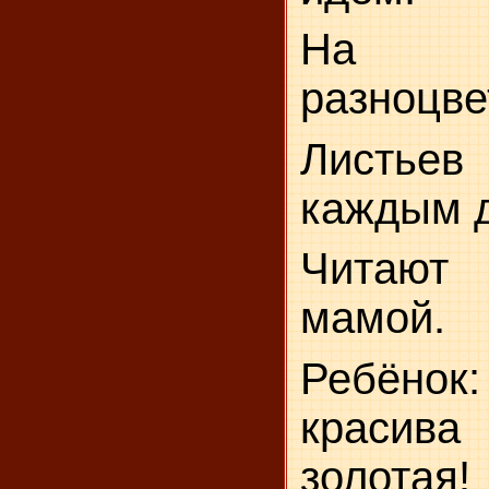
На д
разноцв
Листье
каждым 
Читают
мамой.
Ребёно
краси
золотая!