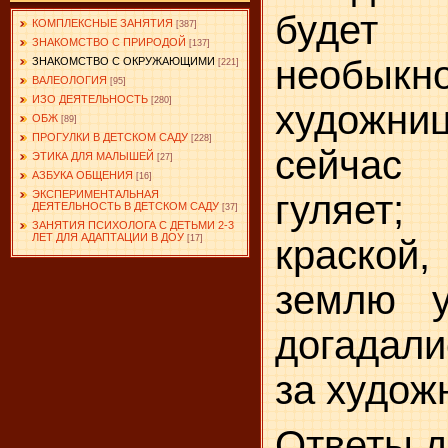
бу
КОМПЛЕКСНЫЕ ЗАНЯТИЯ
[387]
ЗНАКОМСТВО С ПРИРОДОЙ
[137]
необыкн
ЗНАКОМСТВО С ОКРУЖАЮЩИМИ
[221]
ВАЛЕОЛОГИЯ
[95]
ИЗО ДЕЯТЕЛЬНОСТЬ
[280]
художни
ОБЖ
[89]
ПРОГУЛКИ В ДЕТСКОМ САДУ
[228]
сейча
ЭТИКА ДЛЯ МАЛЫШЕЙ
[27]
АЗБУКА ОБЩЕНИЯ
[16]
гуляе
ЭКСПЕРИМЕНТАЛЬНАЯ
ДЕЯТЕЛЬНОСТЬ В ДЕТСКОМ САДУ
[37]
ЗАНЯТИЯ ПСИХОЛОГА С ДЕТЬМИ 2-3
ЛЕТ ДЛЯ АДАПТАЦИИ В ДОУ
краско
[17]
землю у
догадали
за худож
Ответы д