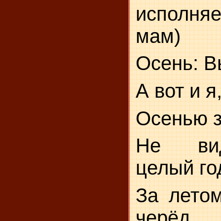
исполн
мам)
Осень: В
А вот и я
Осенью з
Не ви
целый го
За лето
черёд.