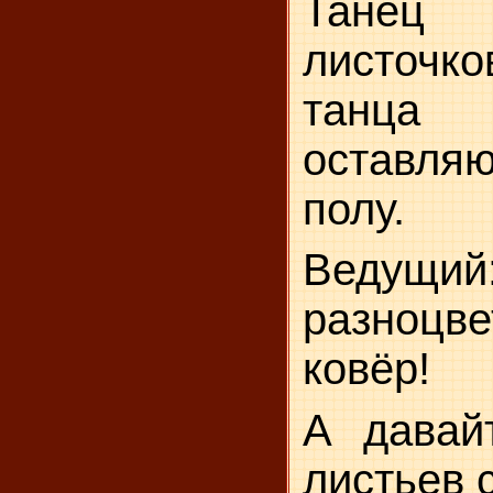
Танец
листочк
танца
оставля
полу.
Ведущи
разноцве
ковёр!
А давай
листьев 