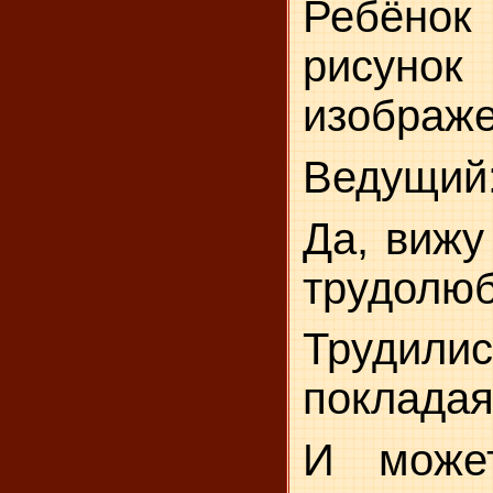
Ребёнок
рис
изображе
Ведущий
Да, вижу
трудолюб
Трудил
поклада
И может