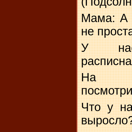
(Подсолн
Мама: А 
не прост
У нас
расписна
На р
посмотри
Что у на
выросло