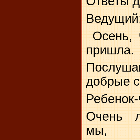
Ответы д
Ведущий
Осень, 
пришла.
Послу
добрые с
Ребенок-
Очень 
мы,