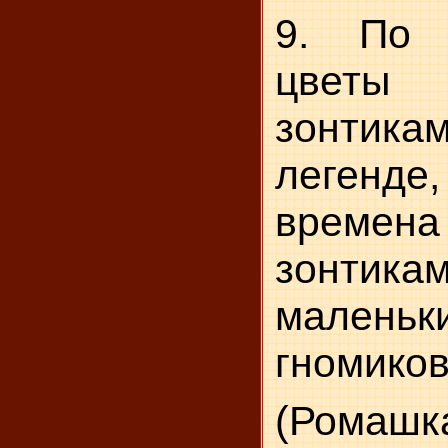
9. По 
цветы
зонтик
легенде,
врем
зонт
малень
гномиков
(Ромашка