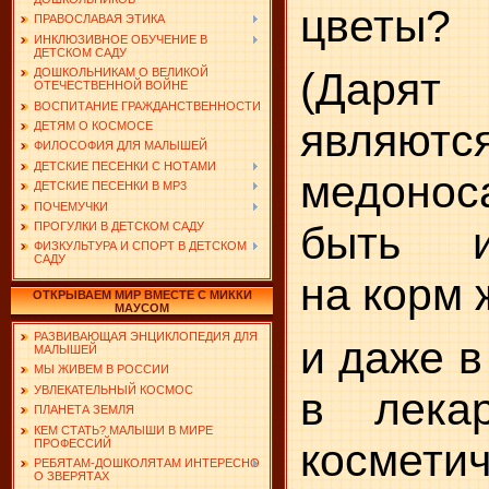
цветы?
ПРАВОСЛАВАЯ ЭТИКА
ИНКЛЮЗИВНОЕ ОБУЧЕНИЕ В
ДЕТСКОМ САДУ
(Дарят
ДОШКОЛЬНИКАМ О ВЕЛИКОЙ
ОТЕЧЕСТВЕННОЙ ВОЙНЕ
ВОСПИТАНИЕ ГРАЖДАНСТВЕННОСТИ
являютс
ДЕТЯМ О КОСМОСЕ
ФИЛОСОФИЯ ДЛЯ МАЛЫШЕЙ
ДЕТСКИЕ ПЕСЕНКИ С НОТАМИ
медоно
ДЕТСКИЕ ПЕСЕНКИ В MP3
ПОЧЕМУЧКИ
быть и
ПРОГУЛКИ В ДЕТСКОМ САДУ
ФИЗКУЛЬТУРА И СПОРТ В ДЕТСКОМ
САДУ
на корм
ОТКРЫВАЕМ МИР ВМЕСТЕ С МИККИ
МАУСОМ
РАЗВИВАЮЩАЯ ЭНЦИКЛОПЕДИЯ ДЛЯ
и даже в
МАЛЫШЕЙ
МЫ ЖИВЕМ В РОССИИ
УВЛЕКАТЕЛЬНЫЙ КОСМОС
в лека
ПЛАНЕТА ЗЕМЛЯ
КЕМ СТАТЬ? МАЛЫШИ В МИРЕ
косметич
ПРОФЕССИЙ
РЕБЯТАМ-ДОШКОЛЯТАМ ИНТЕРЕСНО
О ЗВЕРЯТАХ