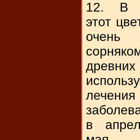
12. В 
этот цве
очень
сорняко
древн
использ
лечен
заболев
в апре
мая.