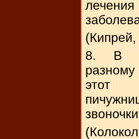
лечен
заболев
(Кипрей,
8. В н
разном
этот
пичужни
звоночки,
(Колокол