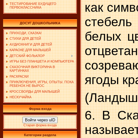
как симв
ТЕСТИРОВАНИЕ БУДУЩЕГО
ПЕРВОКЛАССНИКА
стебель
ДОСУГ ДОШКОЛЬНИКА
бе­лых ц
ПРИХОДИ, СКАЗКА!
СТИХИ ДЛЯ ДЕТЕЙ
АУДИОКНИГИ ДЛЯ ДЕТЕЙ
отцвета
КАРАОКЕ ДЛЯ МАЛЫШЕЙ
ДЕТСКИЙ ФОЛЬКЛОР
созрев
ИГРЫ БЕЗ ПЛАНШЕТА И КОМПЬЮТЕРА
СКАЗОЧНАЯ ВИКТОРИНА В
КАРТИНКАХ
ягоды кр
РАСКРАСКИ
ПРИКЛЮЧЕНИЯ, ИГРЫ, ОПЫТЫ. ПОКА
РЕБЕНОК НЕ ВЫРОС
КРОССВОРДЫ ДЛЯ МАЛЫШЕЙ
(Ландыш
НЕСКУЧАЙКА
Форма входа
6. В Ск
Войти через uID
называе
Старая форма входа
Категории раздела