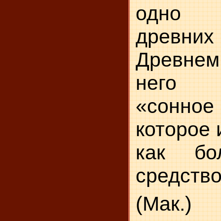
одно 
древних
Древне
него 
«сонно
которое 
как бо
средство
(Мак.)