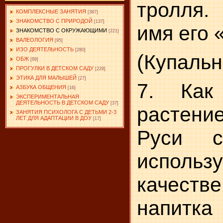
тролля
КОМПЛЕКСНЫЕ ЗАНЯТИЯ
[387]
ЗНАКОМСТВО С ПРИРОДОЙ
[137]
имя его 
ЗНАКОМСТВО С ОКРУЖАЮЩИМИ
[221]
ВАЛЕОЛОГИЯ
[95]
ИЗО ДЕЯТЕЛЬНОСТЬ
[280]
(Купальн
ОБЖ
[89]
ПРОГУЛКИ В ДЕТСКОМ САДУ
[228]
ЭТИКА ДЛЯ МАЛЫШЕЙ
[27]
7. Как
АЗБУКА ОБЩЕНИЯ
[16]
ЭКСПЕРИМЕНТАЛЬНАЯ
ДЕЯТЕЛЬНОСТЬ В ДЕТСКОМ САДУ
[37]
растение
ЗАНЯТИЯ ПСИХОЛОГА С ДЕТЬМИ 2-3
ЛЕТ ДЛЯ АДАПТАЦИИ В ДОУ
[17]
Руси с
испо
качест
напит