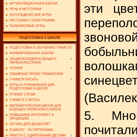
эти цве
АРТИКУЛЯЦИОННАЯ АЗБУКА
РЕЧЬ И МОТОРИКА
ЛОГОПЕДИЧЕСКИЕ ИГРЫ
перепол
РАССКАЖИ СТИХИ РУКАМИ
ПАЛЬЧИКОВЫЕ ИГРЫ
звонов
ПОДГОТОВКА К ШКОЛЕ
бобыльн
ПОДГОТОВКА К ОБУЧЕНИЮ ГРАМОТЕ
АНИМИРОВАННАЯ АЗБУКА
ЭНЦИКЛОПЕДИЯ БУДУЩЕГО
волошка
ПЕРВОКЛАССНИКА
ЧТЕНИЕ
ЗАБАВНЫЕ УРОКИ ГРАММАТИКИ
синецвет
УЧИМСЯ ПИСАТЬ
ИГРЫ И УПРАЖНЕНИЯ ДЛЯ
ПОДГОТОВКИ К ШКОЛЕ
(Василек
Я ПИШУ СЛОВА
УЧИМСЯ СЧИТАТЬ
МАТЕМАТИЧЕСКАЯ ШКОЛА ДЛЯ
БУДУЩИХ ПЕРВОКЛАССНИКОВ
5. Мно
ПОВЫШАЕМ ИНТЕЛЛЕКТ И
ЭРУДИЦИЮ
ЛОГИКА ДЛЯ ДОШКОЛЯТ
почитали
В ШКОЛУ - ЗА ПЯТЕРКАМИ
РАБОТА С ОДАРЕННЫМИ ДЕТЬМИ