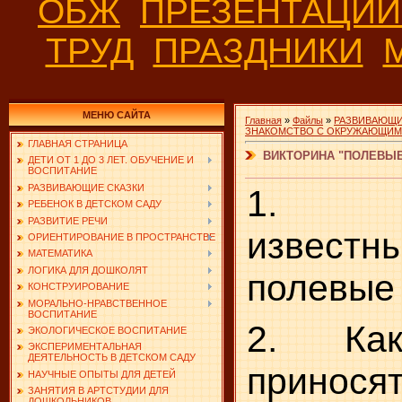
ОБЖ
ПРЕЗЕНТАЦИ
ТРУД
ПРАЗДНИКИ
МЕНЮ САЙТА
Главная
»
Файлы
»
РАЗВИВАЮЩИ
ЗНАКОМСТВО С ОКРУЖАЮЩИ
ГЛАВНАЯ СТРАНИЦА
ВИКТОРИНА "ПОЛЕВЫ
ДЕТИ ОТ 1 ДО 3 ЛЕТ. ОБУЧЕНИЕ И
ВОСПИТАНИЕ
РАЗВИВАЮЩИЕ СКАЗКИ
1. Н
РЕБЕНОК В ДЕТСКОМ САДУ
РАЗВИТИЕ РЕЧИ
извес
ОРИЕНТИРОВАНИЕ В ПРОСТРАНСТВЕ
МАТЕМАТИКА
ЛОГИКА ДЛЯ ДОШКОЛЯТ
полевые 
КОНСТРУИРОВАНИЕ
МОРАЛЬНО-НРАВСТВЕННОЕ
ВОСПИТАНИЕ
2. Как
ЭКОЛОГИЧЕСКОЕ ВОСПИТАНИЕ
ЭКСПЕРИМЕНТАЛЬНАЯ
ДЕЯТЕЛЬНОСТЬ В ДЕТСКОМ САДУ
принос
НАУЧНЫЕ ОПЫТЫ ДЛЯ ДЕТЕЙ
ЗАНЯТИЯ В АРТСТУДИИ ДЛЯ
ДОШКОЛЬНИКОВ