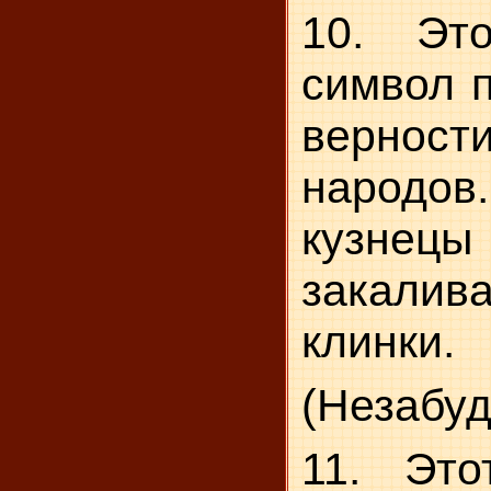
10. Эт
символ п
вернос
народо
кузнецы
закали
клинки.
(Незабуд
11. Эт