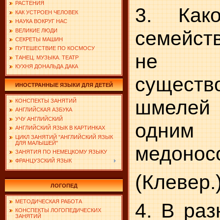
РАСТЕНИЯ
3. Как
КАК УСТРОЕН ЧЕЛОВЕК
НАУКА ВОКРУГ НАС
семейс
ВЕЛИКИЕ ЛЮДИ
СЕКРЕТЫ МАШИН
ПУТЕШЕСТВИЕ ПО КОСМОСУ
не 
ТАНЕЦ. МУЗЫКА. ТЕАТР
КУХНЯ ДОНАЛЬДА ДАКА
сущест
ИНОСТРАННЫЕ ЯЗЫКИ ДЛЯ ДЕТЕЙ
шмелей
КОНСПЕКТЫ ЗАНЯТИЙ
АНГЛИЙСКАЯ АЗБУКА
УЧУ АНГЛИЙСКИЙ
одним 
АНГЛИЙСКИЙ ЯЗЫК В КАРТИНКАХ
ЦИКЛ ЗАНЯТИЙ "АНГЛИЙСКИЙ ЯЗЫК
ДЛЯ МАЛЫШЕЙ"
медонос
ЗАНЯТИЯ ПО НЕМЕЦКОМУ ЯЗЫКУ
ФРАНЦУЗСКИЙ ЯЗЫК
(Клевер.
ЛОГОПЕД
МЕТОДИЧЕСКАЯ РАБОТА
4. В раз
КОНСПЕКТЫ ЛОГОПЕДИЧЕСКИХ
ЗАНЯТИЙ