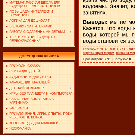
МАТЕМАТИЧЕСКАЯ ШКОЛА ДЛЯ
водоемы. Значит, в
БУДУЩИХ ПЕРВОКЛАССНИКОВ
занятиях.
ПОВЫШАЕМ ИНТЕЛЛЕКТ И
ЭРУДИЦИЮ
ЛОГИКА ДЛЯ ДОШКОЛЯТ
Выводы:
мы не мо
В ШКОЛУ - ЗА ПЯТЕРКАМИ
Кажется, что воды 
РАБОТА С ОДАРЕННЫМИ ДЕТЬМИ
воды, которой мы п
ТЕСТИРОВАНИЕ БУДУЩЕГО
воды становится вс
ПЕРВОКЛАССНИКА
Категория
:
ЗНАКОМСТВО С ОК
окружающим миром
,
познаем ми
ДОСУГ ДОШКОЛЬНИКА
Просмотров
:
5691
|
Загрузок
:
0
|
ПРИХОДИ, СКАЗКА!
СТИХИ ДЛЯ ДЕТЕЙ
АУДИОКНИГИ ДЛЯ ДЕТЕЙ
КАРАОКЕ ДЛЯ МАЛЫШЕЙ
ДЕТСКИЙ ФОЛЬКЛОР
ИГРЫ БЕЗ ПЛАНШЕТА И КОМПЬЮТЕРА
СКАЗОЧНАЯ ВИКТОРИНА В
КАРТИНКАХ
РАСКРАСКИ
ПРИКЛЮЧЕНИЯ, ИГРЫ, ОПЫТЫ. ПОКА
РЕБЕНОК НЕ ВЫРОС
КРОССВОРДЫ ДЛЯ МАЛЫШЕЙ
НЕСКУЧАЙКА