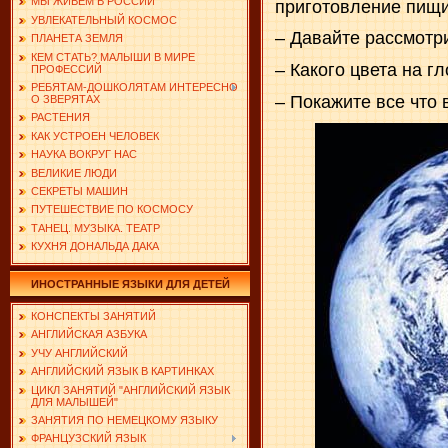
МЫ ЖИВЕМ В РОССИИ
приготовление пищи
УВЛЕКАТЕЛЬНЫЙ КОСМОС
– Давайте рассмотр
ПЛАНЕТА ЗЕМЛЯ
КЕМ СТАТЬ? МАЛЫШИ В МИРЕ
– Какого цвета на г
ПРОФЕССИЙ
РЕБЯТАМ-ДОШКОЛЯТАМ ИНТЕРЕСНО
– Покажите все что
О ЗВЕРЯТАХ
РАСТЕНИЯ
КАК УСТРОЕН ЧЕЛОВЕК
НАУКА ВОКРУГ НАС
ВЕЛИКИЕ ЛЮДИ
СЕКРЕТЫ МАШИН
ПУТЕШЕСТВИЕ ПО КОСМОСУ
ТАНЕЦ. МУЗЫКА. ТЕАТР
КУХНЯ ДОНАЛЬДА ДАКА
ИНОСТРАННЫЕ ЯЗЫКИ ДЛЯ ДЕТЕЙ
КОНСПЕКТЫ ЗАНЯТИЙ
АНГЛИЙСКАЯ АЗБУКА
УЧУ АНГЛИЙСКИЙ
АНГЛИЙСКИЙ ЯЗЫК В КАРТИНКАХ
ЦИКЛ ЗАНЯТИЙ "АНГЛИЙСКИЙ ЯЗЫК
ДЛЯ МАЛЫШЕЙ"
ЗАНЯТИЯ ПО НЕМЕЦКОМУ ЯЗЫКУ
ФРАНЦУЗСКИЙ ЯЗЫК