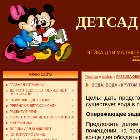
ДЕТСА
ЭТИКА ДЛЯ МАЛЫШ
О
МЕНЮ САЙТА
Главная
»
Файлы
»
РАЗВИВАЮЩИ
ВОДА, ВОДА - КРУГОМ В
ГЛАВНАЯ СТРАНИЦА
ДЕТИ ОТ 1 ДО 3 ЛЕТ. ОБУЧЕНИЕ И
ВОСПИТАНИЕ
Цель:
дать предста
РАЗВИВАЮЩИЕ СКАЗКИ
существует вода в 
РЕБЕНОК В ДЕТСКОМ САДУ
РАЗВИТИЕ РЕЧИ
Опережающее зада
ОРИЕНТИРОВАНИЕ В ПРОСТРАНСТВЕ
Предложить детям 
МАТЕМАТИКА
ЛОГИКА ДЛЯ ДОШКОЛЯТ
помещении, на прог
КОНСТРУИРОВАНИЕ
конце дня обсудить 