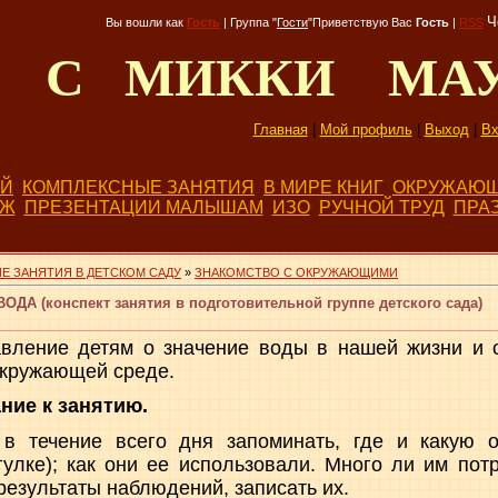
Ч
Вы вошли как
Гость
|
Группа
"
Гости
"
Приветствую Вас
Гость
|
RSS
Д С МИККИ МА
Главная
|
Мой профиль
|
Выход
|
Вх
ЕЙ
КОМПЛЕКСНЫЕ ЗАНЯТИЯ
В МИРЕ КНИГ
ОКРУЖАЮЩ
БЖ
ПРЕЗЕНТАЦИИ МАЛЫШАМ
ИЗО
РУЧНОЙ ТРУД
ПРА
Е ЗАНЯТИЯ В ДЕТСКОМ САДУ
»
ЗНАКОМСТВО С ОКРУЖАЮЩИМИ
ОДА (конспект занятия в подготовительной группе детского сада)
вление детям о значение воды в нашей жизни и о
окружающей среде.
ние к занятию.
в течение всего дня запоминать, где и какую 
улке); как они ее использовали. Много ли им по
результаты наблюдений, записать их.