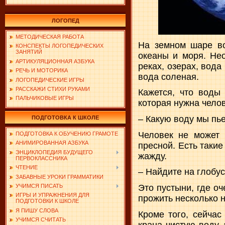
ЛОГОПЕД
МЕТОДИЧЕСКАЯ РАБОТА
На земном шаре во
КОНСПЕКТЫ ЛОГОПЕДИЧЕСКИХ
ЗАНЯТИЙ
океаны и моря. Нео
АРТИКУЛЯЦИОННАЯ АЗБУКА
реках, озерах, вода
РЕЧЬ И МОТОРИКА
вода соленая.
ЛОГОПЕДИЧЕСКИЕ ИГРЫ
РАССКАЖИ СТИХИ РУКАМИ
Кажется, что воды
ПАЛЬЧИКОВЫЕ ИГРЫ
которая нужна челов
– Какую воду мы пь
ПОДГОТОВКА К ШКОЛЕ
Человек не может 
ПОДГОТОВКА К ОБУЧЕНИЮ ГРАМОТЕ
АНИМИРОВАННАЯ АЗБУКА
пресной. Есть такие
ЭНЦИКЛОПЕДИЯ БУДУЩЕГО
жажду.
ПЕРВОКЛАССНИКА
ЧТЕНИЕ
– Найдите на глобус
ЗАБАВНЫЕ УРОКИ ГРАММАТИКИ
УЧИМСЯ ПИСАТЬ
Это пустыни, где о
ИГРЫ И УПРАЖНЕНИЯ ДЛЯ
прожить несколько н
ПОДГОТОВКИ К ШКОЛЕ
Я ПИШУ СЛОВА
Кроме того, сейчас
УЧИМСЯ СЧИТАТЬ
крана чистую воду,