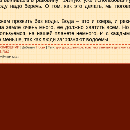
оду надо беречь. О том, как это делать, мы пог
жем прожить без воды. Вода – это и озера, и реки
на земле очень много, ее должно хватить всем. Но 
ользуемся, на нашей планете немного. И с каждым
е меньше, так как люди загрязняют водоемы.
РУЖАЮЩИМИ
|
Добавил
:
Носик
|
Теги
:
для дошкольников
,
конспект занятия в детском с
р
,
ДОУ
Рейтинг
:
5.0
/
1