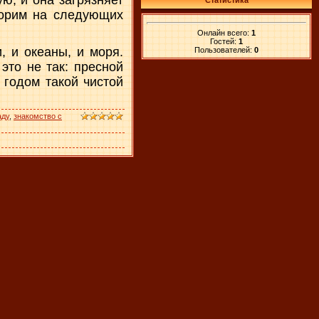
Статистика
оворим на следующих
Онлайн всего:
1
Гостей:
1
, и океаны, и моря.
Пользователей:
0
это не так: пресной
 годом такой чистой
аду
,
знакомство с