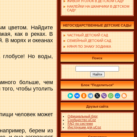
ЖИВОЙ УГОЛОК В ДЕТСКОМ САДУ
НАКЛЕЙКИ НА ШКАФЧИКИ В ДЕТСКОМ
САДУ
НЕГОСУДАРСТВЕННЫЕ ДЕТСКИЕ САДЫ
ым цветом. Найдите
кая, как в реках. В
ЧАСТНЫЙ ДЕТСКИЙ САД
й. В морях и океанах
СЕМЕЙНЫЙ ДЕТСКИЙ САД
НЯНЯ ПО ЗНАКУ ЗОДИАКА
 глобусе! Но воды,
Поиск
амного больше, чем
Блок "Поделиться"
 того, чтобы утолить
Друзья сайта
 пищи человек может
Официальный блог
Сообщество uCoz
FAQ по системе
Инструкции для uCoz
 например, берем из
ю, и она загрязняет