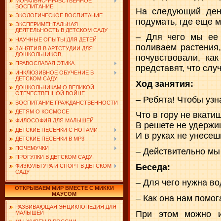
МОРАЛЬНО-НРАВСТВЕННОЕ
ВОСПИТАНИЕ
На следующий день
ЭКОЛОГИЧЕСКОЕ ВОСПИТАНИЕ
подумать, где еще 
ЭКСПЕРИМЕНТАЛЬНАЯ
ДЕЯТЕЛЬНОСТЬ В ДЕТСКОМ САДУ
– Для чего мы ее 
НАУЧНЫЕ ОПЫТЫ ДЛЯ ДЕТЕЙ
поливаем растения,
ЗАНЯТИЯ В АРТСТУДИИ ДЛЯ
ДОШКОЛЬНИКОВ
почувствовали, ка
ПРАВОСЛАВАЯ ЭТИКА
представят, что слу
ИНКЛЮЗИВНОЕ ОБУЧЕНИЕ В
ДЕТСКОМ САДУ
Ход занятия:
ДОШКОЛЬНИКАМ О ВЕЛИКОЙ
ОТЕЧЕСТВЕННОЙ ВОЙНЕ
– Ребята! Чтобы узн
ВОСПИТАНИЕ ГРАЖДАНСТВЕННОСТИ
ДЕТЯМ О КОСМОСЕ
Что в гору не вкати
ФИЛОСОФИЯ ДЛЯ МАЛЫШЕЙ
В решете не удержи
ДЕТСКИЕ ПЕСЕНКИ С НОТАМИ
И в руках не унесеш
ДЕТСКИЕ ПЕСЕНКИ В MP3
ПОЧЕМУЧКИ
– Действительно мы 
ПРОГУЛКИ В ДЕТСКОМ САДУ
Беседа:
ФИЗКУЛЬТУРА И СПОРТ В ДЕТСКОМ
САДУ
– Для чего нужна в
ОТКРЫВАЕМ МИР ВМЕСТЕ С МИККИ
МАУСОМ
– Как она нам помог
РАЗВИВАЮЩАЯ ЭНЦИКЛОПЕДИЯ ДЛЯ
При этом можно ис
МАЛЫШЕЙ