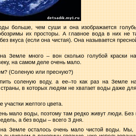
ды больше, чем суши и она изображается голуб
бозримы их просторы. А главное вода в них не та
 без вкуса (если она чистая). Она называется пресно
 на Земле много – вон сколько голубой краски на
еку, на самом деле очень мало.
ем? (Соленую или пресную?)
пить соленую воду, а ее–то как раз на Земле н
 страны, в которых людям не хватает воды даже для
е участки желтого цвета.
чень мало воды, поэтому там редко живут люди. Без
едель, а без воды – всего 3 дня.
 на Земле осталось очень мало чистой воды. Мы,
 а выливаем в раковину грязную, уже использованну