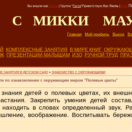
П
Вы вошли как
Гость
|
Группа
"
Гости
"
Приветствую Вас
Гость
|
RSS
Д С МИККИ МА
Главная
|
Мой профиль
|
Выход
|
Вх
ЕЙ
КОМПЛЕКСНЫЕ ЗАНЯТИЯ
В МИРЕ КНИГ
ОКРУЖАЮЩ
БЖ
ПРЕЗЕНТАЦИИ МАЛЫШАМ
ИЗО
РУЧНОЙ ТРУД
ПРА
Е ЗАНЯТИЯ В ДЕТСКОМ САДУ
»
ЗНАКОМСТВО С ОКРУЖАЮЩИМИ
уппе по ознакомлению с окружающим миром "Полевые цветы"
 знания детей о полевых цветах, их внешн
аста­ния. Закрепить умения детей соста
 находить в словах определенный звук. Р
ышление, воображение. Воспитывать бере