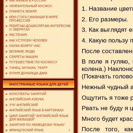
МЫ ЖИВЕМ В РОССИИ
УВЛЕКАТЕЛЬНЫЙ КОСМОС
1. Название цвет
ПЛАНЕТА ЗЕМЛЯ
КЕМ СТАТЬ? МАЛЫШИ В МИРЕ
2. Его размеры.
ПРОФЕССИЙ
РЕБЯТАМ-ДОШКОЛЯТАМ ИНТЕРЕСНО
3. Как выглядят 
О ЗВЕРЯТАХ
РАСТЕНИЯ
4. Какую пользу 
КАК УСТРОЕН ЧЕЛОВЕК
НАУКА ВОКРУГ НАС
После составлени
ВЕЛИКИЕ ЛЮДИ
СЕКРЕТЫ МАШИН
В поле я гуляю,
ПУТЕШЕСТВИЕ ПО КОСМОСУ
колена.) Наклоню
ТАНЕЦ. МУЗЫКА. ТЕАТР
КУХНЯ ДОНАЛЬДА ДАКА
(Покачать голово
ИНОСТРАННЫЕ ЯЗЫКИ ДЛЯ ДЕТЕЙ
Нежный чудный 
КОНСПЕКТЫ ЗАНЯТИЙ
Ощутить я тоже р
АНГЛИЙСКАЯ АЗБУКА
УЧУ АНГЛИЙСКИЙ
Рвать не буду я 
АНГЛИЙСКИЙ ЯЗЫК В КАРТИНКАХ
ЦИКЛ ЗАНЯТИЙ "АНГЛИЙСКИЙ ЯЗЫК
Много будет крас
ДЛЯ МАЛЫШЕЙ"
ЗАНЯТИЯ ПО НЕМЕЦКОМУ ЯЗЫКУ
После того, ка
ФРАНЦУЗСКИЙ ЯЗЫК