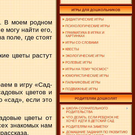
ИГРЫ ДЛЯ ДОШКОЛЬНИКОВ
ДИДАКТИЧЕСКИЕ ИГРЫ
а. В моем родном
ПСИХОЛОГИЧЕСКИЕ ИГРЫ
е могу найти его,
ГРАММАТИКА В ИГРАХ И
а поле, где стоят
КАРТИНКАХ
ИГРЫ СО СЛОВАМИ
КВЕСТЫ
кие цветы растут
ЭКОЛОГИЧЕСКИЕ ИГРЫ
РОЛЕВЫЕ ИГРЫ
ИГРЫ НА ТЕМУ "КОСМОС"
ЮМОРИСТИЧЕСКИЕ ИГРЫ
ПАЛЬЧИКОВЫЕ ИГРЫ
аем в игру «Сад-
ПОДВИЖНЫЕ ИГРЫ
садовых цветов и
о «сад», если это
РОДИТЕЛЯМ ДОШКОЛЯТ
ШКОЛА СОЗНАТЕЛЬНОГО
РОДИТЕЛЬСТВА
адовые цветы от
ЧТО ДЕЛАТЬ, ЕСЛИ РЕБЕНОК НЕ
ХОЧЕТ ИДТИ В ДЕТСКИЙ САД
всех знакомых нам
РОДИТЕЛЯМ НА ЗАМЕТКУ
 рассказа.
ДОМАШНИЕ ЗАДАНИЯ ПО РАЗВИТИЮ