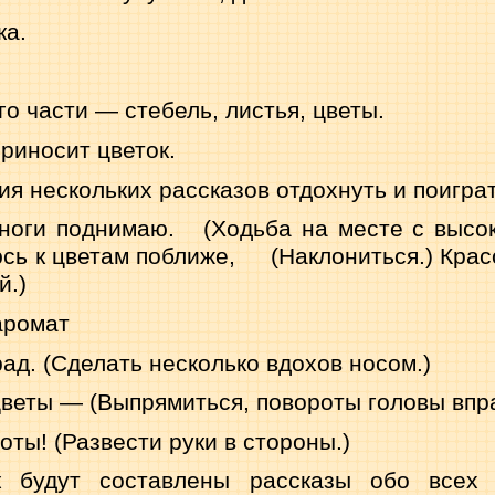
ка.
его части — стебель, листья, цветы.
приносит цветок.
я нескольких рассказов отдохнуть и поигра
 ноги поднимаю.
(Ходьба на месте с выс
сь к цветам поближе,
(Наклониться.) Крас
й.)
аромат
ад. (Сделать несколько вдохов носом.)
цветы — (Выпрямиться, повороты головы впр
оты! (Развести руки в стороны.)
к будут составлены рассказы обо всех 