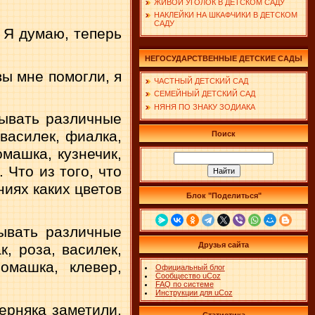
ЖИВОЙ УГОЛОК В ДЕТСКОМ САДУ
НАКЛЕЙКИ НА ШКАФЧИКИ В ДЕТСКОМ
САДУ
 Я думаю, теперь
НЕГОСУДАРСТВЕННЫЕ ДЕТСКИЕ САДЫ
вы мне помогли, я
ЧАСТНЫЙ ДЕТСКИЙ САД
СЕМЕЙНЫЙ ДЕТСКИЙ САД
НЯНЯ ПО ЗНАКУ ЗОДИАКА
зывать различные
 василек, фиалка,
Поиск
омашка, кузнечик,
 Что из того, что
ниях каких цветов
Блок "Поделиться"
ывать различные
Друзья сайта
к, роза, василек,
ромашка, клевер,
Официальный блог
Сообщество uCoz
FAQ по системе
Инструкции для uCoz
ерняка заметили,