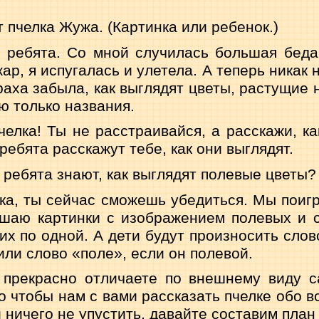
т пчелка Жужа. (Картинка или ребенок.)
 ребята. Со мной случилась большая бед
ар, я испугалась и улетела. А теперь никак н
раха забыла, как выглядят цветы, растущие н
ю только названия.
челка! Ты не расстраивайся, а расскажи, ка
ребя­та расскажут тебе, как они выглядят.
ребята знают, как выглядят полевые цветы?
лка, ты сейчас сможешь убедиться. Мы поигр
шаю картинки с изображением полевых и 
их по одной. А дети будут про­износить слов
или слово «поле», если он полевой.
прекрасно отличаете по внешнему виду с
о чтобы нам с вами рассказать пчелке обо 
 ничего не упустить, давайте составим план