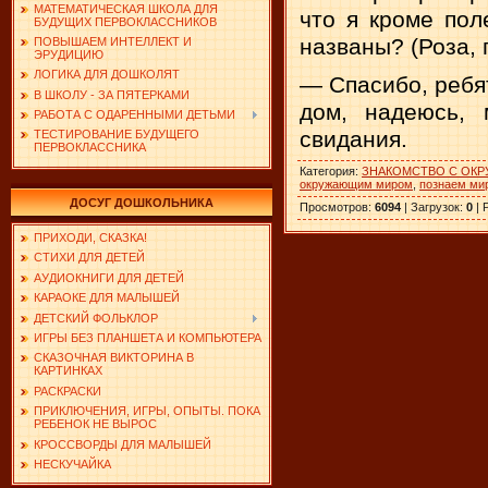
МАТЕМАТИЧЕСКАЯ ШКОЛА ДЛЯ
что я кроме пол
БУДУЩИХ ПЕРВОКЛАССНИКОВ
названы? (Роза, 
ПОВЫШАЕМ ИНТЕЛЛЕКТ И
ЭРУДИЦИЮ
ЛОГИКА ДЛЯ ДОШКОЛЯТ
— Спасибо, ребят
В ШКОЛУ - ЗА ПЯТЕРКАМИ
дом, надеюсь,
РАБОТА С ОДАРЕННЫМИ ДЕТЬМИ
свидания.
ТЕСТИРОВАНИЕ БУДУЩЕГО
ПЕРВОКЛАССНИКА
Категория
:
ЗНАКОМСТВО С ОК
окружающим миром
,
познаем ми
ДОСУГ ДОШКОЛЬНИКА
Просмотров
:
6094
|
Загрузок
:
0
|
ПРИХОДИ, СКАЗКА!
СТИХИ ДЛЯ ДЕТЕЙ
АУДИОКНИГИ ДЛЯ ДЕТЕЙ
КАРАОКЕ ДЛЯ МАЛЫШЕЙ
ДЕТСКИЙ ФОЛЬКЛОР
ИГРЫ БЕЗ ПЛАНШЕТА И КОМПЬЮТЕРА
СКАЗОЧНАЯ ВИКТОРИНА В
КАРТИНКАХ
РАСКРАСКИ
ПРИКЛЮЧЕНИЯ, ИГРЫ, ОПЫТЫ. ПОКА
РЕБЕНОК НЕ ВЫРОС
КРОССВОРДЫ ДЛЯ МАЛЫШЕЙ
НЕСКУЧАЙКА