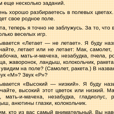
 еще не­сколько заданий.
ень хорошо разбираетесь в полевых цветах.
дет свое родное поле.
а, теперь я точно не заблужусь. За то, что 
олько веселых игр.
ывается «Летает — не летает». Я буду на
чайте, летает или не летает: Мак, самолет,
абочка, мать-и-мачеха, неза­будка, пчела, р
ца, жаворонок, ландыш, колокольчик, ракета.
 увидим на поле? (Самолет, ракета.) В назва
вук «М»? Звук «Р»?
зывается «Высокий — низкий». Я буду наз
чайте, высокий этот цветок или низкий. Ма
, мать-и-мачеха, незабудка, гладиолус, 
ыш, анютины глазки, колокольчик.
им, кто из вас самый внимательный. Вы нав