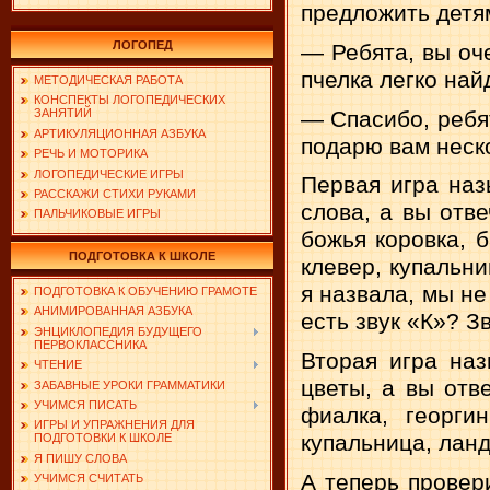
предложить детям
ЛОГОПЕД
— Ребята, вы оч
пчелка легко най
МЕТОДИЧЕСКАЯ РАБОТА
КОНСПЕКТЫ ЛОГОПЕДИЧЕСКИХ
— Спасибо, ребят
ЗАНЯТИЙ
АРТИКУЛЯЦИОННАЯ АЗБУКА
подарю вам неск
РЕЧЬ И МОТОРИКА
ЛОГОПЕДИЧЕСКИЕ ИГРЫ
Первая игра наз
РАССКАЖИ СТИХИ РУКАМИ
слова, а вы отве
ПАЛЬЧИКОВЫЕ ИГРЫ
божья коровка, б
ПОДГОТОВКА К ШКОЛЕ
клевер, купальни
я назвала, мы не
ПОДГОТОВКА К ОБУЧЕНИЮ ГРАМОТЕ
АНИМИРОВАННАЯ АЗБУКА
есть звук «К»? З
ЭНЦИКЛОПЕДИЯ БУДУЩЕГО
ПЕРВОКЛАССНИКА
Вторая игра на
ЧТЕНИЕ
цветы, а вы отве
ЗАБАВНЫЕ УРОКИ ГРАММАТИКИ
УЧИМСЯ ПИСАТЬ
фиалка, георгин
ИГРЫ И УПРАЖНЕНИЯ ДЛЯ
купальница, ланд
ПОДГОТОВКИ К ШКОЛЕ
Я ПИШУ СЛОВА
А теперь провер
УЧИМСЯ СЧИТАТЬ