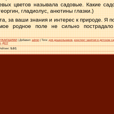
евых цветов называла садовые. Какие са
георгин, гладиолус, анютины глазки.)
а, за ваши знания и интерес к природе. Я п
 мое родное поле не сильно пострадало
РУЖАЮЩИМИ
|
Добавил
:
admin
|
Теги
:
для дошкольников
,
конспект занятия в детском с
р
,
ДОУ
Рейтинг
:
5.0
/
1