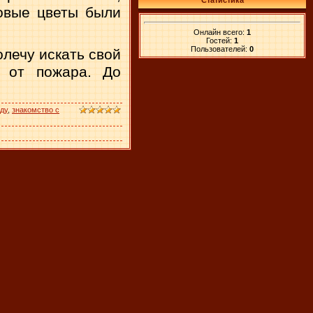
Статистика
довые цветы были
Онлайн всего:
1
Гостей:
1
Пользователей:
0
олечу искать свой
 от пожара. До
аду
,
знакомство с