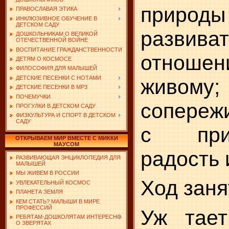
природы 
ПРАВОСЛАВАЯ ЭТИКА
ИНКЛЮЗИВНОЕ ОБУЧЕНИЕ В
ДЕТСКОМ САДУ
развива
ДОШКОЛЬНИКАМ О ВЕЛИКОЙ
ОТЕЧЕСТВЕННОЙ ВОЙНЕ
ВОСПИТАНИЕ ГРАЖДАНСТВЕННОСТИ
от­ноше
ДЕТЯМ О КОСМОСЕ
ФИЛОСОФИЯ ДЛЯ МАЛЫШЕЙ
ДЕТСКИЕ ПЕСЕНКИ С НОТАМИ
живому;
ДЕТСКИЕ ПЕСЕНКИ В MP3
ПОЧЕМУЧКИ
сопереж
ПРОГУЛКИ В ДЕТСКОМ САДУ
ФИЗКУЛЬТУРА И СПОРТ В ДЕТСКОМ
САДУ
с при
ОТКРЫВАЕМ МИР ВМЕСТЕ С МИККИ
МАУСОМ
радость 
РАЗВИВАЮЩАЯ ЭНЦИКЛОПЕДИЯ ДЛЯ
МАЛЫШЕЙ
МЫ ЖИВЕМ В РОССИИ
Ход заня
УВЛЕКАТЕЛЬНЫЙ КОСМОС
ПЛАНЕТА ЗЕМЛЯ
КЕМ СТАТЬ? МАЛЫШИ В МИРЕ
ПРОФЕССИЙ
Уж тает
РЕБЯТАМ-ДОШКОЛЯТАМ ИНТЕРЕСНО
О ЗВЕРЯТАХ