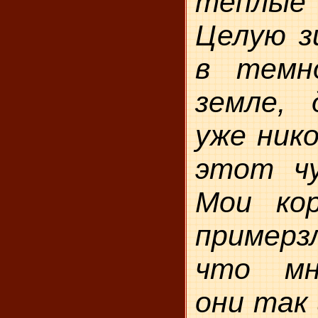
теплые 
Целую з
в темн
земле, 
уже нико
этот чу
Мои ко
примерз
что мн
они так 