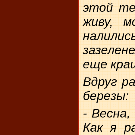
этой те
живу, м
налили
зазеле
еще кра
Вдруг ра
березы:
- Весна,
Как я р