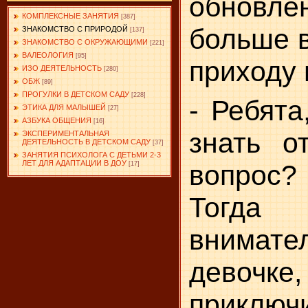
обновл
КОМПЛЕКСНЫЕ ЗАНЯТИЯ
[387]
больше в
ЗНАКОМСТВО С ПРИРОДОЙ
[137]
ЗНАКОМСТВО С ОКРУЖАЮЩИМИ
[221]
ВАЛЕОЛОГИЯ
[95]
приходу
ИЗО ДЕЯТЕЛЬНОСТЬ
[280]
ОБЖ
[89]
ПРОГУЛКИ В ДЕТСКОМ САДУ
[228]
- Ребята
ЭТИКА ДЛЯ МАЛЫШЕЙ
[27]
АЗБУКА ОБЩЕНИЯ
[16]
знать о
ЭКСПЕРИМЕНТАЛЬНАЯ
ДЕЯТЕЛЬНОСТЬ В ДЕТСКОМ САДУ
[37]
ЗАНЯТИЯ ПСИХОЛОГА С ДЕТЬМИ 2-3
ЛЕТ ДЛЯ АДАПТАЦИИ В ДОУ
вопр
[17]
Тогда 
внимател
девочке
приключ