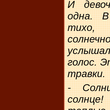
И дево
одна. 
тихо,
солнечн
услыша
голос. Э
травки.
- Солн
солнц