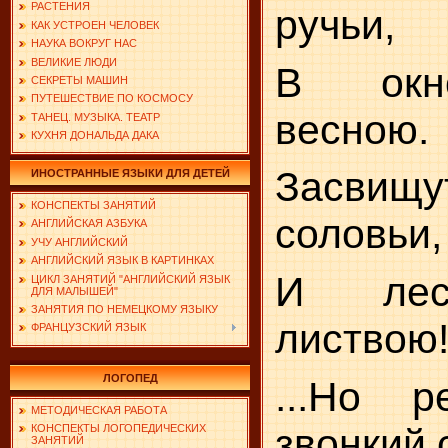
РАСТЕНИЯ
ручьи,
КАК УСТРОЕН ЧЕЛОВЕК
НАУКА ВОКРУГ НАС
ВЕЛИКИЕ ЛЮДИ
В окн
СЕКРЕТЫ МАШИН
ПУТЕШЕСТВИЕ ПО КОСМОСУ
весною.
ТАНЕЦ. МУЗЫКА. ТЕАТР
КУХНЯ ДОНАЛЬДА ДАКА
Засви
ИНОСТРАННЫЕ ЯЗЫКИ ДЛЯ ДЕТЕЙ
КОНСПЕКТЫ ЗАНЯТИЙ
соловьи,
АНГЛИЙСКАЯ АЗБУКА
УЧУ АНГЛИЙСКИЙ
АНГЛИЙСКИЙ ЯЗЫК В КАРТИНКАХ
И лес
ЦИКЛ ЗАНЯТИЙ "АНГЛИЙСКИЙ ЯЗЫК
ДЛЯ МАЛЫШЕЙ"
ЗАНЯТИЯ ПО НЕМЕЦКОМУ ЯЗЫКУ
листвою
ФРАНЦУЗСКИЙ ЯЗЫК
ЛОГОПЕД
...Но р
МЕТОДИЧЕСКАЯ РАБОТА
звонкий 
КОНСПЕКТЫ ЛОГОПЕДИЧЕСКИХ
ЗАНЯТИЙ