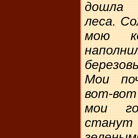
дошла 
леса. Со
мою ко
наполни
березо
Мои поч
вот-во
мои го
станут
зелены