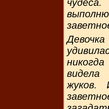
чудеса
выполню
заветно
Девоч
удивила
никогда
видела
жуков.
заветн
загад