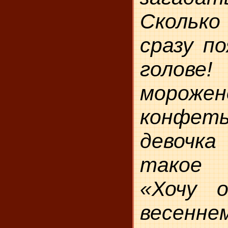
Скольк
сразу по
голове
морожен
конфеты
девочк
такое
«Хочу 
весенне