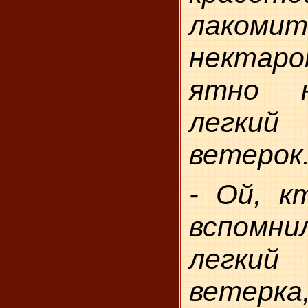
лакомит
нектаро
ятно н
легкий
ветерок
- Ой, к
вспомнил
легк
вете