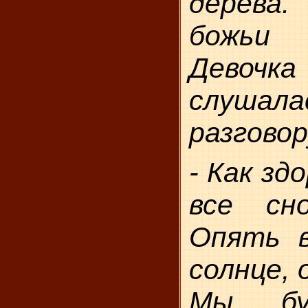
дерева
божьи
Дево
слуша
разговор
- Как зд
все сн
Опять в
солнце, 
Мы бу