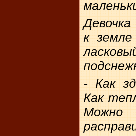
маленьк
Девочка
к земле
ласко
подснеж
- Как зд
Как тепл
Можно
распра