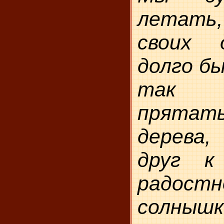
летать
своих 
долго бы
так 
прятать
дерева,
друг к
радостн
солнышк