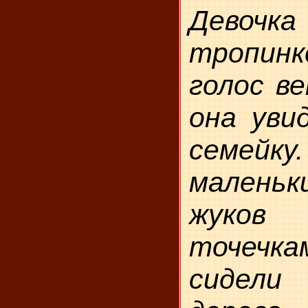
Девоч
тропинк
голос ве
она уви
семейку
малень
жуков 
точечка
сидел