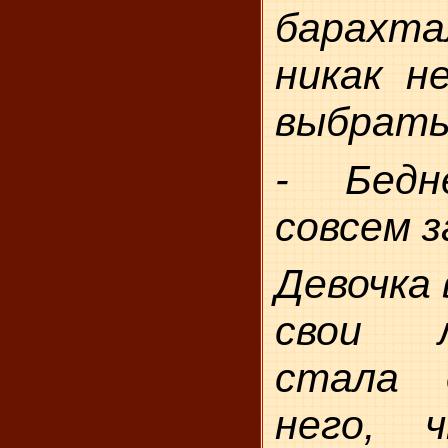
барах­та
никак н
выбрать
- Бедн
совсем з
Девочка 
свои л
стала 
него, 