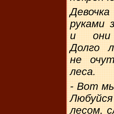
Девочк
руками 
и они 
Долго л
не очут
леса.
- Вот мы
Любуй
лесом, с