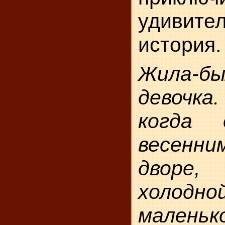
удивител
история.
Жила-бы
девочк
когда 
весенни
дворе,
холодн
маленько