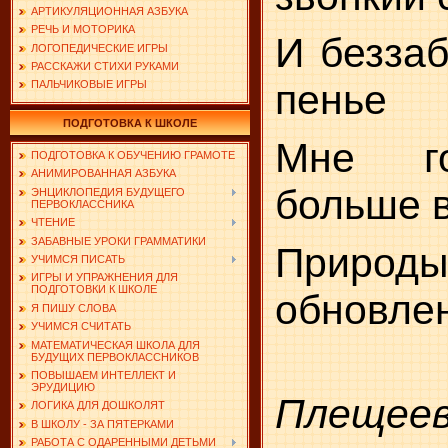
АРТИКУЛЯЦИОННАЯ АЗБУКА
РЕЧЬ И МОТОРИКА
И беззаб
ЛОГОПЕДИЧЕСКИЕ ИГРЫ
РАССКАЖИ СТИХИ РУКАМИ
пенье
ПАЛЬЧИКОВЫЕ ИГРЫ
ПОДГОТОВКА К ШКОЛЕ
Мне го
ПОДГОТОВКА К ОБУЧЕНИЮ ГРАМОТЕ
АНИМИРОВАННАЯ АЗБУКА
больше 
ЭНЦИКЛОПЕДИЯ БУДУЩЕГО
ПЕРВОКЛАССНИКА
ЧТЕНИЕ
ЗАБАВНЫЕ УРОКИ ГРАММАТИКИ
Приро
УЧИМСЯ ПИСАТЬ
ИГРЫ И УПРАЖНЕНИЯ ДЛЯ
ПОДГОТОВКИ К ШКОЛЕ
обновле
Я ПИШУ СЛОВА
УЧИМСЯ СЧИТАТЬ
МАТЕМАТИЧЕСКАЯ ШКОЛА ДЛЯ
БУДУЩИХ ПЕРВОКЛАССНИКОВ
ПОВЫШАЕМ ИНТЕЛЛЕКТ И
ЭРУДИЦИЮ
Плещеев
ЛОГИКА ДЛЯ ДОШКОЛЯТ
В ШКОЛУ - ЗА ПЯТЕРКАМИ
РАБОТА С ОДАРЕННЫМИ ДЕТЬМИ