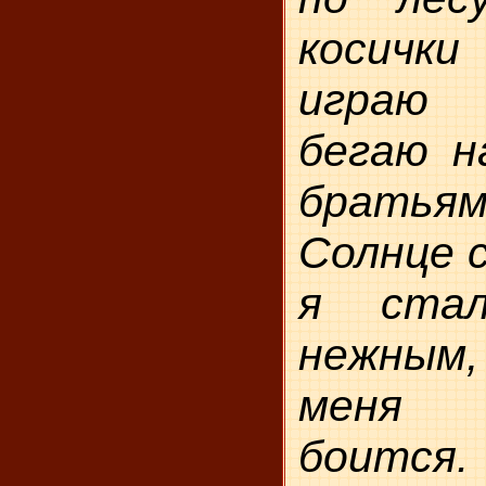
косички
играю 
бегаю н
братья
Солнце с
я стал
нежны
меня 
боится.