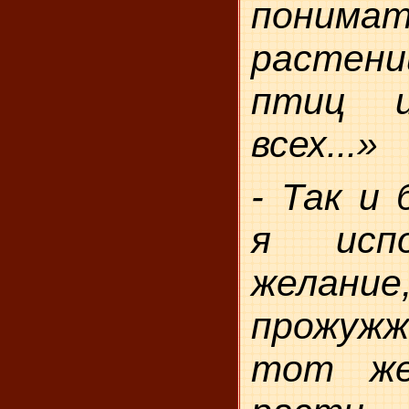
поним
растени
птиц и
всех...»
- Так и 
я исп
жела
прожуж
тот же