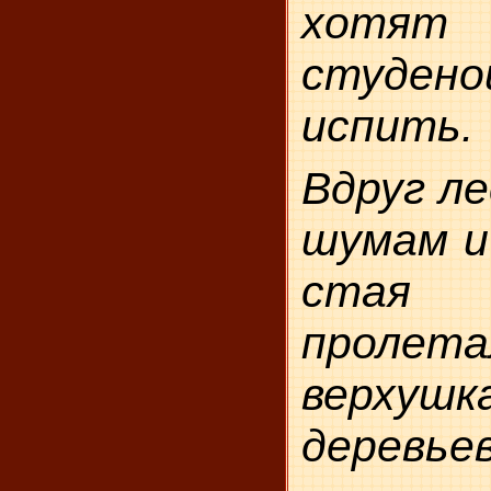
хотя
студен
испить.
Вдруг ле
шумам и
стая 
проле
верхушк
деревьев