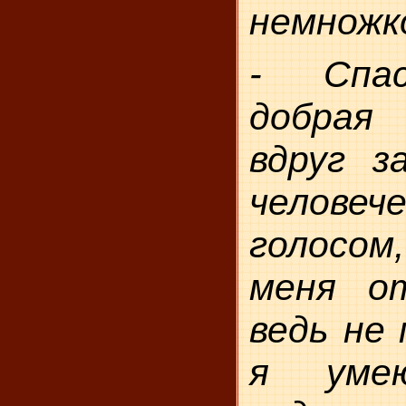
немножк
- Спас
добрая
вдруг з
человеч
голосом,
меня о
ведь не 
я умею