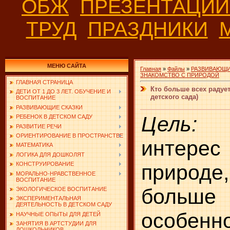
ОБЖ
ПРЕЗЕНТАЦИ
ТРУД
ПРАЗДНИКИ
МЕНЮ САЙТА
Главная
»
Файлы
»
РАЗВИВАЮЩИ
ЗНАКОМСТВО С ПРИРОДОЙ
ГЛАВНАЯ СТРАНИЦА
Кто больше всех радует
ДЕТИ ОТ 1 ДО 3 ЛЕТ. ОБУЧЕНИЕ И
детского сада)
ВОСПИТАНИЕ
РАЗВИВАЮЩИЕ СКАЗКИ
Цель:
р
РЕБЕНОК В ДЕТСКОМ САДУ
РАЗВИТИЕ РЕЧИ
ОРИЕНТИРОВАНИЕ В ПРОСТРАНСТВЕ
интере
МАТЕМАТИКА
ЛОГИКА ДЛЯ ДОШКОЛЯТ
природ
КОНСТРУИРОВАНИЕ
МОРАЛЬНО-НРАВСТВЕННОЕ
ВОСПИТАНИЕ
больше
ЭКОЛОГИЧЕСКОЕ ВОСПИТАНИЕ
ЭКСПЕРИМЕНТАЛЬНАЯ
ДЕЯТЕЛЬНОСТЬ В ДЕТСКОМ САДУ
особенн
НАУЧНЫЕ ОПЫТЫ ДЛЯ ДЕТЕЙ
ЗАНЯТИЯ В АРТСТУДИИ ДЛЯ
ДОШКОЛЬНИКОВ