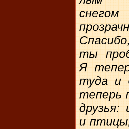
снегом
прозра
Спасибо,
ты проб
Я тепер
туда и 
теперь п
друзья: 
и птицы,