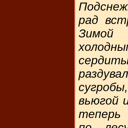
Подснежн
рад вст
Зимо
холодны
серд
раздув
сугроб
вьюгой 
теперь
по лес