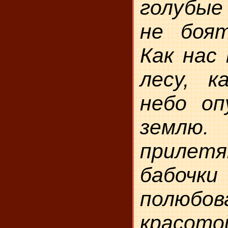
голубые
не боят
Как нас
лесу, к
небо оп
земл
прилет
бабочки
полюбов
крас