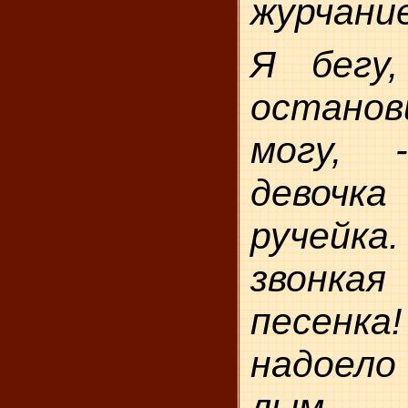
журчание
Я бегу,
остано
могу, 
девоч
ручей
звонка
песенк
надоело
лым 