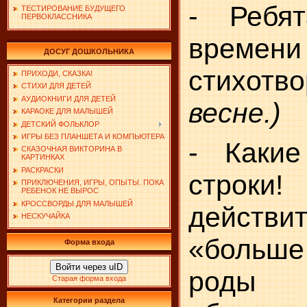
- Ребя
ТЕСТИРОВАНИЕ БУДУЩЕГО
ПЕРВОКЛАССНИКА
времен
ДОСУГ ДОШКОЛЬНИКА
стихот
ПРИХОДИ, СКАЗКА!
СТИХИ ДЛЯ ДЕТЕЙ
АУДИОКНИГИ ДЛЯ ДЕТЕЙ
весне.)
КАРАОКЕ ДЛЯ МАЛЫШЕЙ
ДЕТСКИЙ ФОЛЬКЛОР
ИГРЫ БЕЗ ПЛАНШЕТА И КОМПЬЮТЕРА
- Какие
СКАЗОЧНАЯ ВИКТОРИНА В
КАРТИНКАХ
РАСКРАСКИ
стр
ПРИКЛЮЧЕНИЯ, ИГРЫ, ОПЫТЫ. ПОКА
РЕБЕНОК НЕ ВЫРОС
КРОССВОРДЫ ДЛЯ МАЛЫШЕЙ
действит
НЕСКУЧАЙКА
«больш
Форма входа
Войти через uID
роды
Старая форма входа
Категории раздела