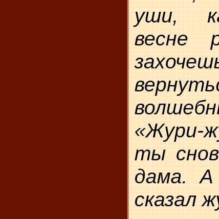
уши, к
весне 
захоче
вернут
волшеб
«Жури-ж
ты снов
дама. А
ска­зал 