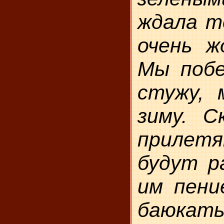
ждала те
очень ж
Мы поб
сту­жу,
зиму. С
прилет
будут р
им пени
баюкать