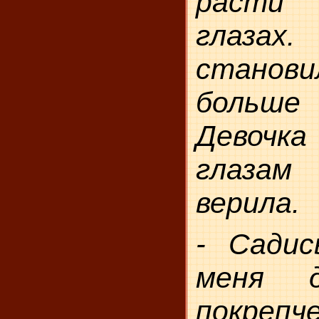
расти
глаз
стано
больше
Девочка
глазам
верила.
- Садис
меня д
покрепче