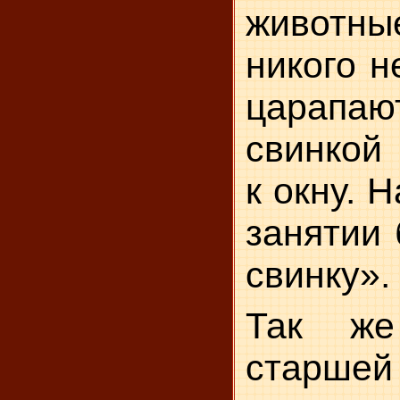
животн
никого н
царапаю
свинкой
к окну. 
занятии 
свинку».
Так ж
старше