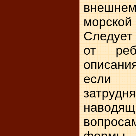
внеш
морско
Следует
от реб
описан
есл
затрудня
наводящ
вопрос