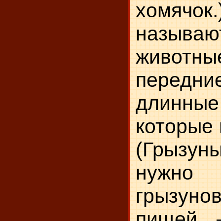
хомяч
называю
животны
перед
длинные
которые 
(Гры­з
нужно
грызуно
пищей 