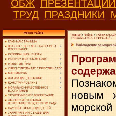
ОБЖ
ПРЕЗЕНТАЦИ
ТРУД
ПРАЗДНИКИ
МЕНЮ САЙТА
Главная
»
Файлы
»
РАЗВИВАЮЩИ
ЗНАКОМСТВО С ПРИРОДОЙ
ГЛАВНАЯ СТРАНИЦА
Наблюдение за морско
ДЕТИ ОТ 1 ДО 3 ЛЕТ. ОБУЧЕНИЕ И
ВОСПИТАНИЕ
РАЗВИВАЮЩИЕ СКАЗКИ
Програ
РЕБЕНОК В ДЕТСКОМ САДУ
РАЗВИТИЕ РЕЧИ
содержа
ОРИЕНТИРОВАНИЕ В ПРОСТРАНСТВЕ
МАТЕМАТИКА
ЛОГИКА ДЛЯ ДОШКОЛЯТ
Познако
КОНСТРУИРОВАНИЕ
МОРАЛЬНО-НРАВСТВЕННОЕ
ВОСПИТАНИЕ
новым 
ЭКОЛОГИЧЕСКОЕ ВОСПИТАНИЕ
ЭКСПЕРИМЕНТАЛЬНАЯ
морско
ДЕЯТЕЛЬНОСТЬ В ДЕТСКОМ САДУ
НАУЧНЫЕ ОПЫТЫ ДЛЯ ДЕТЕЙ
ЗАНЯТИЯ В АРТСТУДИИ ДЛЯ
ДОШКОЛЬНИКОВ