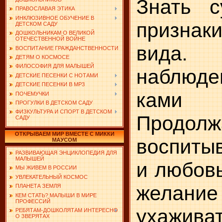
Знать с
ПРАВОСЛАВАЯ ЭТИКА
ИНКЛЮЗИВНОЕ ОБУЧЕНИЕ В
признаки
ДЕТСКОМ САДУ
ДОШКОЛЬНИКАМ О ВЕЛИКОЙ
ОТЕЧЕСТВЕННОЙ ВОЙНЕ
вида
ВОСПИТАНИЕ ГРАЖДАНСТВЕННОСТИ
ДЕТЯМ О КОСМОСЕ
ФИЛОСОФИЯ ДЛЯ МАЛЫШЕЙ
наблюден
ДЕТСКИЕ ПЕСЕНКИ С НОТАМИ
ДЕТСКИЕ ПЕСЕНКИ В MP3
ками ж
ПОЧЕМУЧКИ
ПРОГУЛКИ В ДЕТСКОМ САДУ
ФИЗКУЛЬТУРА И СПОРТ В ДЕТСКОМ
Продолж
САДУ
ОТКРЫВАЕМ МИР ВМЕСТЕ С МИККИ
воспиты
МАУСОМ
РАЗВИВАЮЩАЯ ЭНЦИКЛОПЕДИЯ ДЛЯ
МАЛЫШЕЙ
и любовь
МЫ ЖИВЕМ В РОССИИ
УВЛЕКАТЕЛЬНЫЙ КОСМОС
желание 
ПЛАНЕТА ЗЕМЛЯ
КЕМ СТАТЬ? МАЛЫШИ В МИРЕ
ПРОФЕССИЙ
ухажива
РЕБЯТАМ-ДОШКОЛЯТАМ ИНТЕРЕСНО
О ЗВЕРЯТАХ