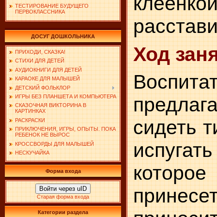
клеенк
ТЕСТИРОВАНИЕ БУДУЩЕГО
ПЕРВОКЛАССНИКА
расстави
ДОСУГ ДОШКОЛЬНИКА
Ход заня
ПРИХОДИ, СКАЗКА!
СТИХИ ДЛЯ ДЕТЕЙ
АУДИОКНИГИ ДЛЯ ДЕТЕЙ
Воспита
КАРАОКЕ ДЛЯ МАЛЫШЕЙ
ДЕТСКИЙ ФОЛЬКЛОР
ИГРЫ БЕЗ ПЛАНШЕТА И КОМПЬЮТЕРА
предла
СКАЗОЧНАЯ ВИКТОРИНА В
КАРТИНКАХ
сидеть т
РАСКРАСКИ
ПРИКЛЮЧЕНИЯ, ИГРЫ, ОПЫТЫ. ПОКА
РЕБЕНОК НЕ ВЫРОС
испугат
КРОССВОРДЫ ДЛЯ МАЛЫШЕЙ
НЕСКУЧАЙКА
которое
Форма входа
принес
Войти через uID
Старая форма входа
Категории раздела