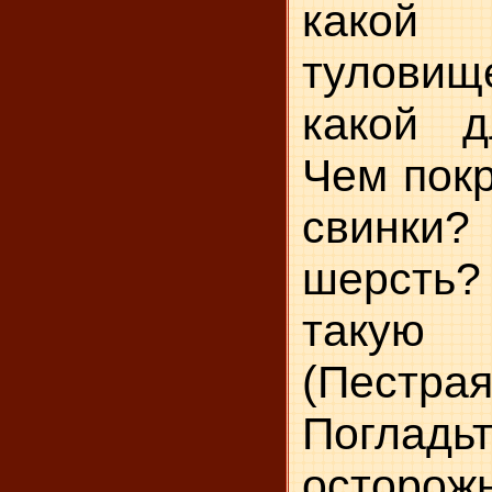
како
туловищ
какой д
Чем покр
свинки? 
шерсть?
такую
(Пестрая
Поглад
осторож