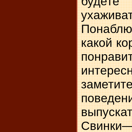
будет
ухаживат
Понаблюд
какой ко
понрав
интер
замет
поведен
выпускат
Свинки