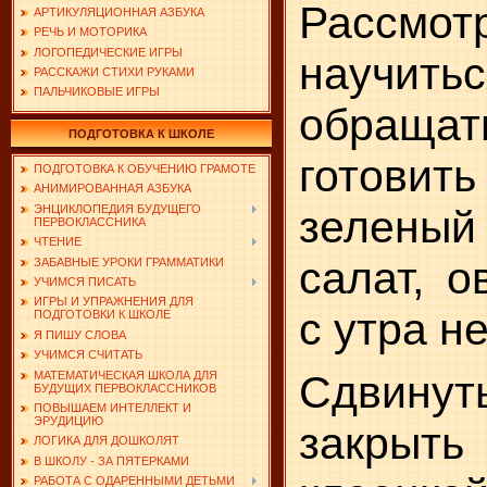
Рассмот
АРТИКУЛЯЦИОННАЯ АЗБУКА
РЕЧЬ И МОТОРИКА
ЛОГОПЕДИЧЕСКИЕ ИГРЫ
научит
РАССКАЖИ СТИХИ РУКАМИ
ПАЛЬЧИКОВЫЕ ИГРЫ
обраща
ПОДГОТОВКА К ШКОЛЕ
готови
ПОДГОТОВКА К ОБУЧЕНИЮ ГРАМОТЕ
АНИМИРОВАННАЯ АЗБУКА
ЭНЦИКЛОПЕДИЯ БУДУЩЕГО
зелены
ПЕРВОКЛАССНИКА
ЧТЕНИЕ
салат, о
ЗАБАВНЫЕ УРОКИ ГРАММАТИКИ
УЧИМСЯ ПИСАТЬ
ИГРЫ И УПРАЖНЕНИЯ ДЛЯ
с утра н
ПОДГОТОВКИ К ШКОЛЕ
Я ПИШУ СЛОВА
УЧИМСЯ СЧИТАТЬ
Сдвину
МАТЕМАТИЧЕСКАЯ ШКОЛА ДЛЯ
БУДУЩИХ ПЕРВОКЛАССНИКОВ
ПОВЫШАЕМ ИНТЕЛЛЕКТ И
ЭРУДИЦИЮ
закрыть 
ЛОГИКА ДЛЯ ДОШКОЛЯТ
В ШКОЛУ - ЗА ПЯТЕРКАМИ
РАБОТА С ОДАРЕННЫМИ ДЕТЬМИ