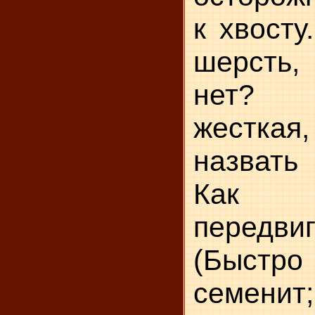
к хвосту
шерсть,
нет? 
жестка
назвать
Как 
передви
(Быстр
семени