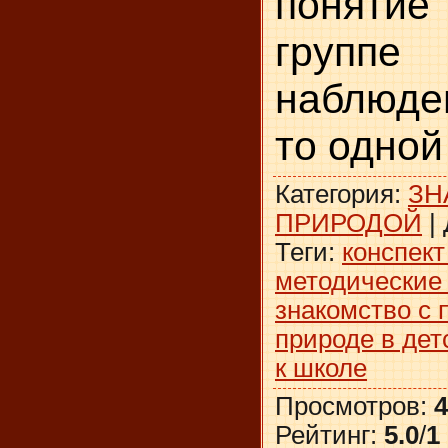
поняти
групп
наблюден
то одной 
Категория
:
ЗН
ПРИРОДОЙ
|
Теги
:
конспект
методические
знакомство с 
природе в дет
к школе
Просмотров
:
4
Рейтинг
:
5.0
/
1