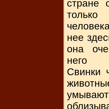
стране 
только
человека
нее здес
она оч
него п
Свинки 
живот
умыв
облизы