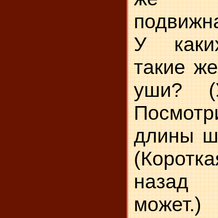
подвижн
У каки
такие же
уши? (
Посмот
длины ш
(Коротка
назад 
может.)