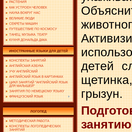
РАСТЕНИЯ
Объясни
КАК УСТРОЕН ЧЕЛОВЕК
НАУКА ВОКРУГ НАС
ВЕЛИКИЕ ЛЮДИ
животног
СЕКРЕТЫ МАШИН
ПУТЕШЕСТВИЕ ПО КОСМОСУ
Активиз
ТАНЕЦ. МУЗЫКА. ТЕАТР
КУХНЯ ДОНАЛЬДА ДАКА
использо
ИНОСТРАННЫЕ ЯЗЫКИ ДЛЯ ДЕТЕЙ
КОНСПЕКТЫ ЗАНЯТИЙ
детей сл
АНГЛИЙСКАЯ АЗБУКА
УЧУ АНГЛИЙСКИЙ
щетинк
АНГЛИЙСКИЙ ЯЗЫК В КАРТИНКАХ
ЦИКЛ ЗАНЯТИЙ "АНГЛИЙСКИЙ ЯЗЫК
ДЛЯ МАЛЫШЕЙ"
грызун.
ЗАНЯТИЯ ПО НЕМЕЦКОМУ ЯЗЫКУ
ФРАНЦУЗСКИЙ ЯЗЫК
Подг
ЛОГОПЕД
занятию
МЕТОДИЧЕСКАЯ РАБОТА
КОНСПЕКТЫ ЛОГОПЕДИЧЕСКИХ
ЗАНЯТИЙ