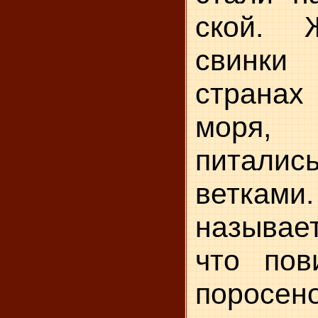
ской. 
свинки
страна
моря, 
питали
ветками.
называе
что пови
поросен