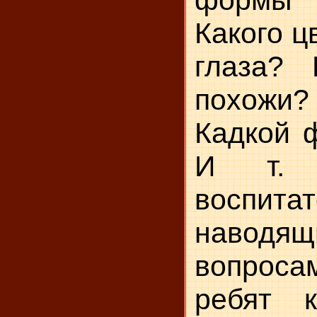
формы 
Какого ц
глаза?
похожи? 
Кадкой 
И т. 
воспита
наводящ
вопроса
ребят 