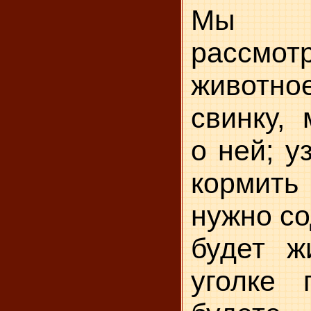
Мы 
рассмо
животно
свинку, 
о ней; у
кормит
нужно со
будет ж
уголке 