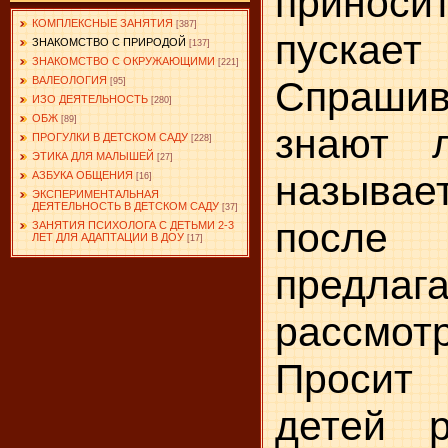
принос
КОМПЛЕКСНЫЕ ЗАНЯТИЯ
[387]
пускает
ЗНАКОМСТВО С ПРИРОДОЙ
[137]
ЗНАКОМСТВО С ОКРУЖАЮЩИМИ
[221]
ВАЛЕОЛОГИЯ
Спраши­
[95]
ИЗО ДЕЯТЕЛЬНОСТЬ
[280]
ОБЖ
[89]
знают 
ПРОГУЛКИ В ДЕТСКОМ САДУ
[228]
ЭТИКА ДЛЯ МАЛЫШЕЙ
[27]
называет
АЗБУКА ОБЩЕНИЯ
[16]
ЭКСПЕРИМЕНТАЛЬНАЯ
ДЕЯТЕЛЬНОСТЬ В ДЕТСКОМ САДУ
[37]
посл
ЗАНЯТИЯ ПСИХОЛОГА С ДЕТЬМИ 2-3
ЛЕТ ДЛЯ АДАПТАЦИИ В ДОУ
[17]
предлага
рассмо
Просит 
детей р