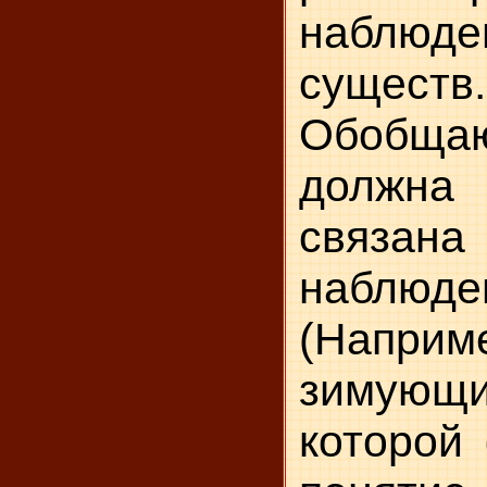
наблюд
существ.
Обобща
должна
связан
наблюде
(Наприм
зимующи
которой