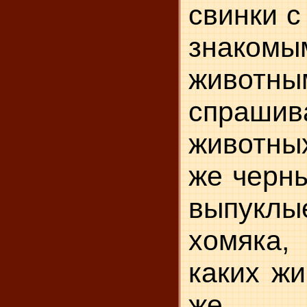
свинки с
знак
живо
спрашива
животны
же черн
выпуклы
хомяка
каких жи
же о