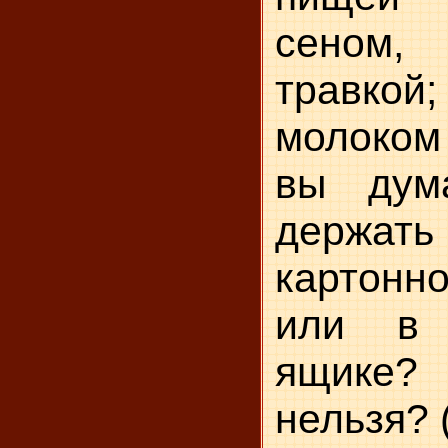
сеном,
травк
молоком 
вы дум
держать
картон
или в 
ящике
нельзя? 