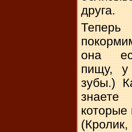
друга.
Тепер
покормим
она ес
пищу, у
зубы.) 
знаете
которые 
(Кроли