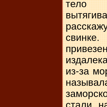
те
вытяги
расск
свинке
привез
издалека
из-за мо
называл
заморско
стали н