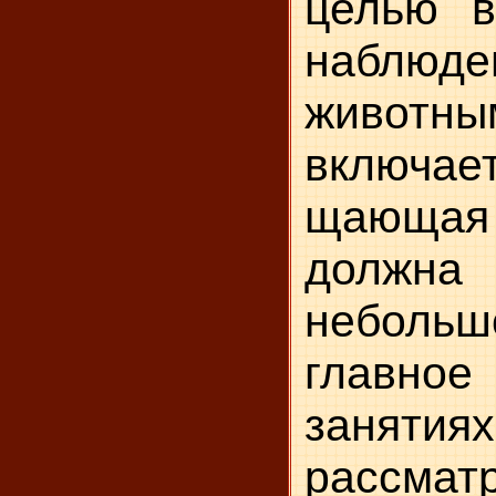
целью в
наблю
животны
включа
щающая 
должна
небольш
главное
заня
рассмат