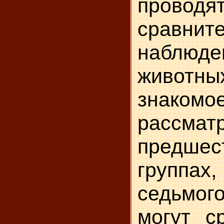
проводя
сравнит
наблю­де
животн
знак
рассма
предшес
групп
седьмог
могут с