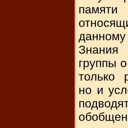
памяти
относ
данном
Знания
группы о
только 
но и усл
подв
обобще