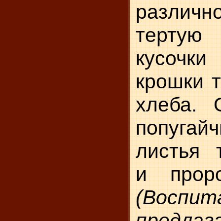
различ
тертую
кусочк
крошки т
хлеба. 
попугай
листья 
и прор
(Воспит
предла