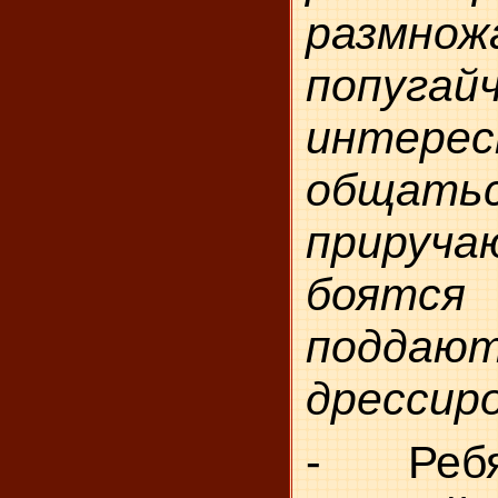
размно
попугай
интерес
общатьс
прируч
боятся
подда­ю
дрессиро
- Ребя