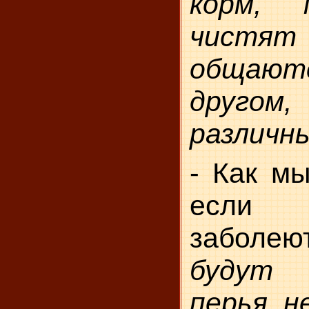
корм, 
чистя
общают
друго
различны
- Как мы
если п
заболе
будут 
перья н