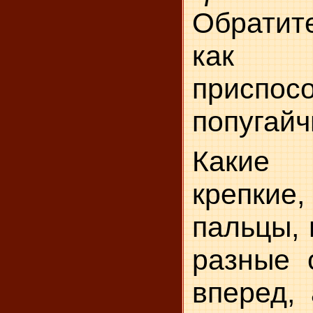
Обратит
как и
приспос
попугайч
Какие 
крепкие,
пальцы, 
разные 
вперед, 