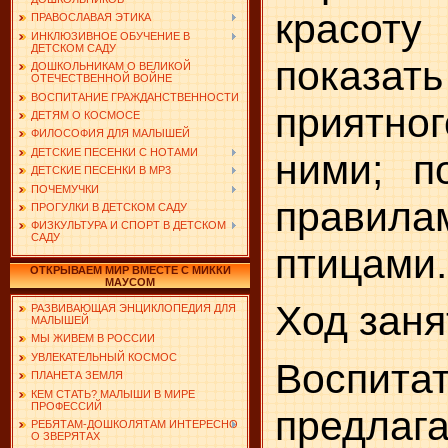
красо
ПРАВОСЛАВАЯ ЭТИКА
ИНКЛЮЗИВНОЕ ОБУЧЕНИЕ В
ДЕТСКОМ САДУ
показать
ДОШКОЛЬНИКАМ О ВЕЛИКОЙ
ОТЕЧЕСТВЕННОЙ ВОЙНЕ
ВОСПИТАНИЕ ГРАЖДАНСТВЕННОСТИ
приятно
ДЕТЯМ О КОСМОСЕ
ФИЛОСОФИЯ ДЛЯ МАЛЫШЕЙ
ДЕТСКИЕ ПЕСЕНКИ С НОТАМИ
ними; п
ДЕТСКИЕ ПЕСЕНКИ В MP3
ПОЧЕМУЧКИ
прави­л
ПРОГУЛКИ В ДЕТСКОМ САДУ
ФИЗКУЛЬТУРА И СПОРТ В ДЕТСКОМ
САДУ
птицами.
ОТКРЫВАЕМ МИР ВМЕСТЕ С МИККИ
МАУСОМ
Ход заня
РАЗВИВАЮЩАЯ ЭНЦИКЛОПЕДИЯ ДЛЯ
МАЛЫШЕЙ
МЫ ЖИВЕМ В РОССИИ
УВЛЕКАТЕЛЬНЫЙ КОСМОС
Воспита
ПЛАНЕТА ЗЕМЛЯ
КЕМ СТАТЬ? МАЛЫШИ В МИРЕ
ПРОФЕССИЙ
предла
РЕБЯТАМ-ДОШКОЛЯТАМ ИНТЕРЕСНО
О ЗВЕРЯТАХ