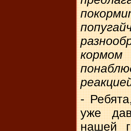
покорми
попугай
разнооб
кор
понаб
реакци­е
- Ребята
уже да
нашей г