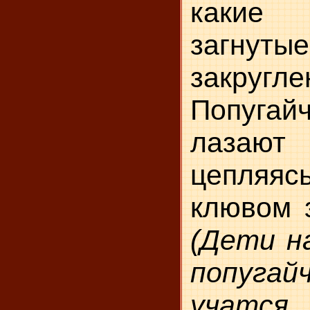
какие
загнут
закруг­
Попуга
лазают
цепляяс
клювом з
(Дети н
попугай
учатся