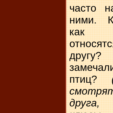
часто н
ними. К
как по
относя
другу?
замеча
птиц?
смотря
друга,