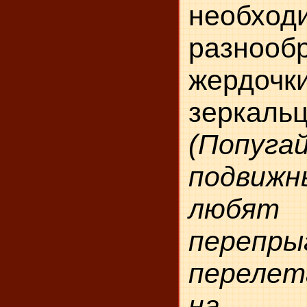
необход
разнооб
жердочк
зеркаль
(Попу
подвиж
любят 
пере­п
перелет
на 