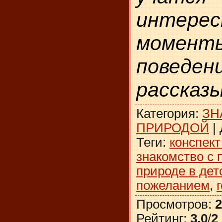
интерес
моме
поведени
рассказы
Категория
:
ЗН
ПРИРОДОЙ
|
Теги
:
конспект
знакомство с 
природе в дет
пожеланием
,
Просмотров
:
2
Рейтинг
:
3.0
/
2