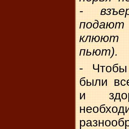
- взъе
подают
клюют
пьют).
- Чтобы
были вс
и здо
необход
разнооб