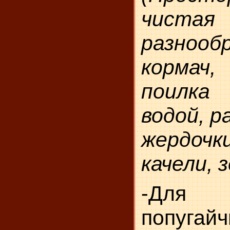
чистая
раз­нооб
корма
поилка
водой, р
жер­дочк
качели, 
-Дл
попугай