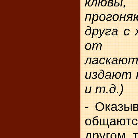
клювы,
прого
друга с 
от ко
ласка
издают 
и т.д.)
- Оказыв
общают
другом т