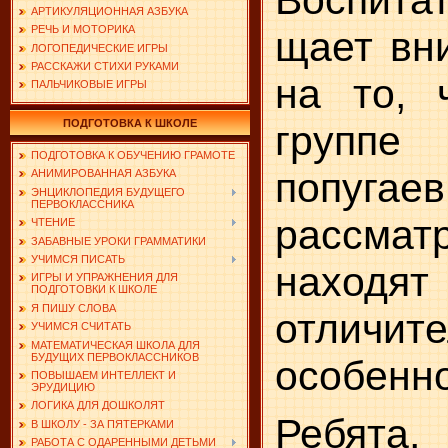
АРТИКУЛЯЦИОННАЯ АЗБУКА
РЕЧЬ И МОТОРИКА
щает вн
ЛОГОПЕДИЧЕСКИЕ ИГРЫ
РАССКАЖИ СТИХИ РУКАМИ
на то, 
ПАЛЬЧИКОВЫЕ ИГРЫ
ПОДГОТОВКА К ШКОЛЕ
группе
ПОДГОТОВКА К ОБУЧЕНИЮ ГРАМОТЕ
попуг
АНИМИРОВАННАЯ АЗБУКА
ЭНЦИКЛОПЕДИЯ БУДУЩЕГО
ПЕРВОКЛАССНИКА
рассмат
ЧТЕНИЕ
ЗАБАВНЫЕ УРОКИ ГРАММАТИКИ
УЧИМСЯ ПИСАТЬ
находят
ИГРЫ И УПРАЖНЕНИЯ ДЛЯ
ПОДГОТОВКИ К ШКОЛЕ
Я ПИШУ СЛОВА
отличит
УЧИМСЯ СЧИТАТЬ
МАТЕМАТИЧЕСКАЯ ШКОЛА ДЛЯ
БУДУЩИХ ПЕРВОКЛАССНИКОВ
особенно
ПОВЫШАЕМ ИНТЕЛЛЕКТ И
ЭРУДИЦИЮ
ЛОГИКА ДЛЯ ДОШКОЛЯТ
Ребят
В ШКОЛУ - ЗА ПЯТЕРКАМИ
РАБОТА С ОДАРЕННЫМИ ДЕТЬМИ