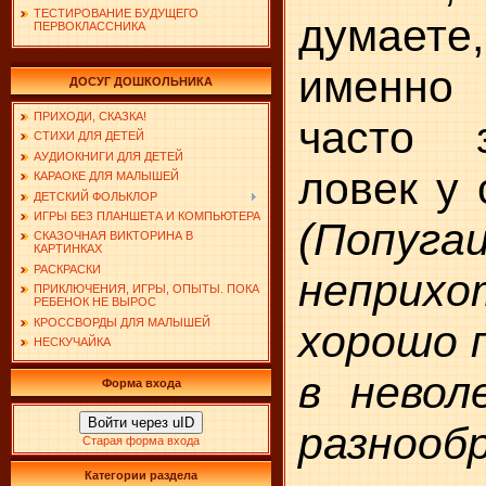
ТЕСТИРОВАНИЕ БУДУЩЕГО
думает
ПЕРВОКЛАССНИКА
именно
ДОСУГ ДОШКОЛЬНИКА
ПРИХОДИ, СКАЗКА!
часто 
СТИХИ ДЛЯ ДЕТЕЙ
АУДИОКНИГИ ДЛЯ ДЕТЕЙ
ловек у 
КАРАОКЕ ДЛЯ МАЛЫШЕЙ
ДЕТСКИЙ ФОЛЬКЛОР
ИГРЫ БЕЗ ПЛАНШЕТА И КОМПЬЮТЕРА
(Попуга
СКАЗОЧНАЯ ВИКТОРИНА В
КАРТИНКАХ
РАСКРАСКИ
неприхо
ПРИКЛЮЧЕНИЯ, ИГРЫ, ОПЫТЫ. ПОКА
РЕБЕНОК НЕ ВЫРОС
КРОССВОРДЫ ДЛЯ МАЛЫШЕЙ
хорошо 
НЕСКУЧАЙКА
в не­во
Форма входа
Войти через uID
разнооб
Старая форма входа
Категории раздела