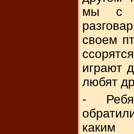
мы с 
разгов
своем пт
ссорятс
играют д
любят др
- Реб
обратил
каки