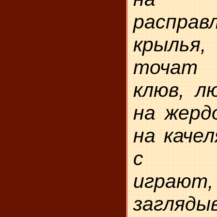
распра
крылья
точат 
клюв, л
на жердо
на качел
с зе
играют,
загля