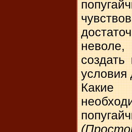
попугайч
чувств
достато
неволе
создать
условия 
Какие
необход
попугай
(Просто