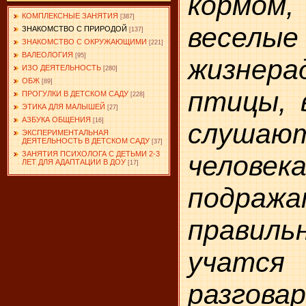
кормо
КОМПЛЕКСНЫЕ ЗАНЯТИЯ
[387]
вес
ЗНАКОМСТВО С ПРИРОДОЙ
[137]
ЗНАКОМСТВО С ОКРУЖАЮЩИМИ
[221]
ВАЛЕОЛОГИЯ
[95]
жизнера
ИЗО ДЕЯТЕЛЬНОСТЬ
[280]
ОБЖ
[89]
птицы, 
ПРОГУЛКИ В ДЕТСКОМ САДУ
[228]
ЭТИКА ДЛЯ МАЛЫШЕЙ
[27]
АЗБУКА ОБЩЕНИЯ
[16]
слуш
ЭКСПЕРИМЕНТАЛЬНАЯ
ДЕЯТЕЛЬНОСТЬ В ДЕТСКОМ САДУ
[37]
ЗАНЯТИЯ ПСИХОЛОГА С ДЕТЬМИ 2-3
человек
ЛЕТ ДЛЯ АДАПТАЦИИ В ДОУ
[17]
подра
правил
учатся
разгова