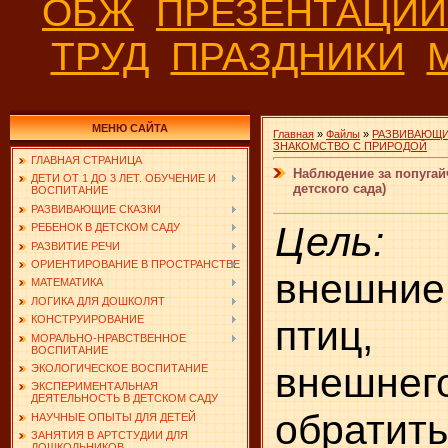
ОБЖ
ПРЕЗЕНТАЦИ
ТРУД
ПРАЗДНИКИ
МЕНЮ САЙТА
Главная
»
Файлы
»
РАЗВИВАЮЩИ
ЗНАКОМСТВО С ПРИРОДОЙ
ГЛАВНАЯ СТРАНИЦА
Наблюдение за попугай
ДЕТИ ОТ 1 ДО 3 ЛЕТ. ОБУЧЕНИЕ И
детского сада)
ВОСПИТАНИЕ
РАЗВИВАЮЩИЕ СКАЗКИ
Цель:
у
РЕБЕНОК В ДЕТСКОМ САДУ
РАЗВИТИЕ РЕЧИ
ОРИЕНТИРОВАНИЕ В ПРОСТРАНСТВЕ
внешни
МАТЕМАТИКА
ЛОГИКА ДЛЯ ДОШКОЛЯТ
птиц, 
КОНСТРУИРОВАНИЕ
МОРАЛЬНО-НРАВСТВЕННОЕ
ВОСПИТАНИЕ
внешнег
ЭКОЛОГИЧЕСКОЕ ВОСПИТАНИЕ
ЭКСПЕРИМЕНТАЛЬНАЯ
ДЕЯТЕЛЬНОСТЬ В ДЕТСКОМ САДУ
обратить
НАУЧНЫЕ ОПЫТЫ ДЛЯ ДЕТЕЙ
ЗАНЯТИЯ В АРТСТУДИИ ДЛЯ
ДОШКОЛЬНИКОВ