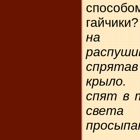
способо
гайчики
на ж
распуш
спрятав
кры­ло.
спят в 
свет
просыпа