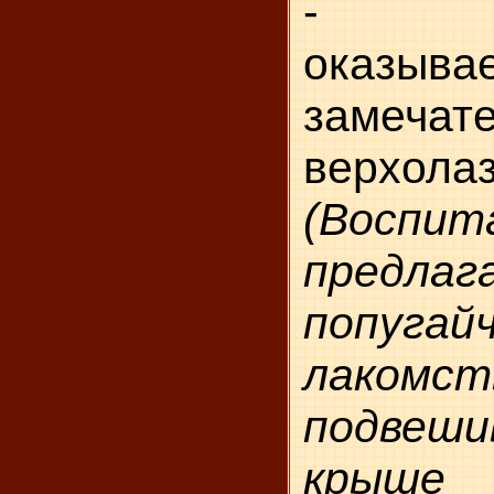
- По
оказывае
замечат
верхола
(Воспит
предлаг
попугай
лакомст
подвеши
крыше