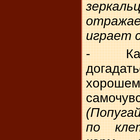
зеркаль
отража
играет с
- Ка
дога
хороше
самочув
(Попугай
по кле