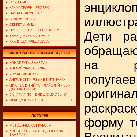
РАСТЕНИЯ
энцик
КАК УСТРОЕН ЧЕЛОВЕК
НАУКА ВОКРУГ НАС
иллюстр
ВЕЛИКИЕ ЛЮДИ
СЕКРЕТЫ МАШИН
ПУТЕШЕСТВИЕ ПО КОСМОСУ
Дети ра
ТАНЕЦ. МУЗЫКА. ТЕАТР
КУХНЯ ДОНАЛЬДА ДАКА
обраща
ИНОСТРАННЫЕ ЯЗЫКИ ДЛЯ ДЕТЕЙ
на раз
КОНСПЕКТЫ ЗАНЯТИЙ
АНГЛИЙСКАЯ АЗБУКА
УЧУ АНГЛИЙСКИЙ
попуга
АНГЛИЙСКИЙ ЯЗЫК В КАРТИНКАХ
ЦИКЛ ЗАНЯТИЙ "АНГЛИЙСКИЙ ЯЗЫК
оригина
ДЛЯ МАЛЫШЕЙ"
ЗАНЯТИЯ ПО НЕМЕЦКОМУ ЯЗЫКУ
ФРАНЦУЗСКИЙ ЯЗЫК
раскрас
ЛОГОПЕД
форму т
МЕТОДИЧЕСКАЯ РАБОТА
КОНСПЕКТЫ ЛОГОПЕДИЧЕСКИХ
Воспит
ЗАНЯТИЙ