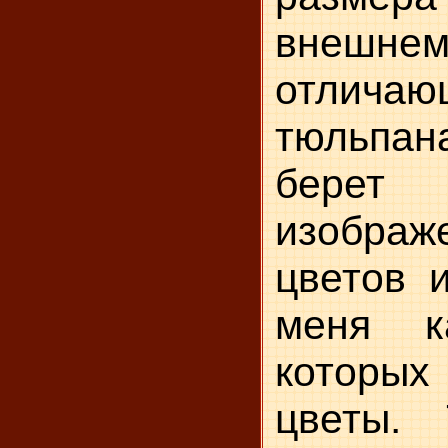
внешн
отлича
тюльпа
берет 
изобра­ж
цветов и
меня к
которых
цветы. 