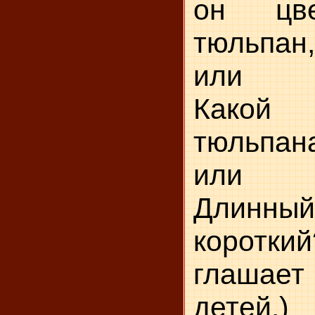
он цве
тюльпа
или ма
Какой
тюльпа
или м
Длин
коротк
глашает
детей