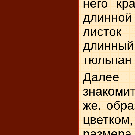
него кр
длинн
листок
длинны
тюльпан 
Далее 
знакомит
же. обра
цветко
разм