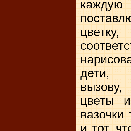
кажду
поставл
цветку,
соответ
нари­сов
дети, 
вызову
цветы и
вазочки 
и тот, ч