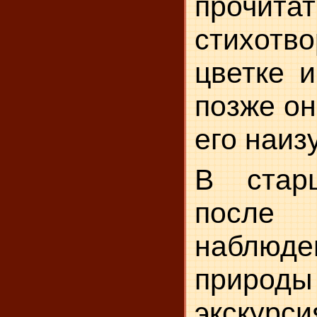
прочитат
стихот
цветке и
позже он
его наиз
В стар
после 
наблюде
прир
экскурси