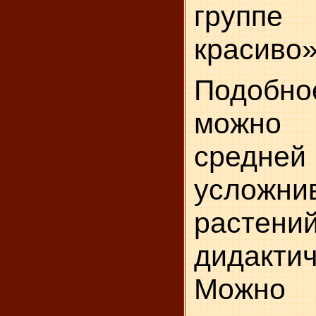
груп
красиво»
Подобн
можно 
средне
усложн
раст
дидакти
Можн