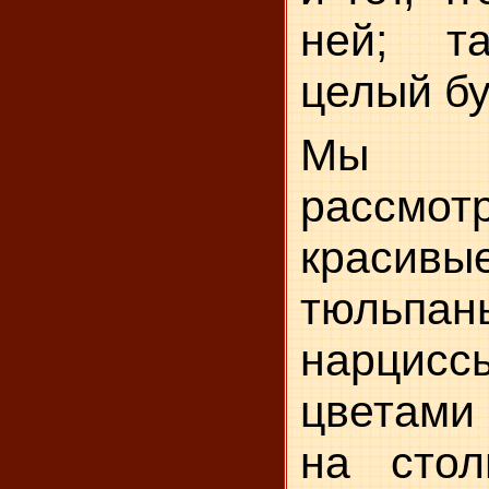
ней; т
целый бу
Мы с
рассмо
красив
тюль
нарцис
цвета­ми
на сто