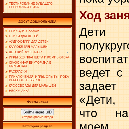
ТЕСТИРОВАНИЕ БУДУЩЕГО
ПЕРВОКЛАССНИКА
Ход заня
ДОСУГ ДОШКОЛЬНИКА
Дети
ПРИХОДИ, СКАЗКА!
СТИХИ ДЛЯ ДЕТЕЙ
полукру
АУДИОКНИГИ ДЛЯ ДЕТЕЙ
КАРАОКЕ ДЛЯ МАЛЫШЕЙ
ДЕТСКИЙ ФОЛЬКЛОР
воспитат
ИГРЫ БЕЗ ПЛАНШЕТА И КОМПЬЮТЕРА
СКАЗОЧНАЯ ВИКТОРИНА В
КАРТИНКАХ
ведет с 
РАСКРАСКИ
ПРИКЛЮЧЕНИЯ, ИГРЫ, ОПЫТЫ. ПОКА
РЕБЕНОК НЕ ВЫРОС
задает
КРОССВОРДЫ ДЛЯ МАЛЫШЕЙ
НЕСКУЧАЙКА
«Дети, 
Форма входа
что на
Войти через uID
Старая форма входа
моем с
Категории раздела