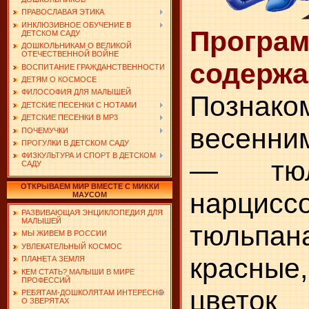
ПРАВОСЛАВАЯ ЭТИКА
ИНКЛЮЗИВНОЕ ОБУЧЕНИЕ В
Програ
ДЕТСКОМ САДУ
ДОШКОЛЬНИКАМ О ВЕЛИКОЙ
ОТЕЧЕСТВЕННОЙ ВОЙНЕ
содержа
ВОСПИТАНИЕ ГРАЖДАНСТВЕННОСТИ
ДЕТЯМ О КОСМОСЕ
ФИЛОСОФИЯ ДЛЯ МАЛЫШЕЙ
Познако
ДЕТСКИЕ ПЕСЕНКИ С НОТАМИ
ДЕТСКИЕ ПЕСЕНКИ В MP3
весенн
ПОЧЕМУЧКИ
ПРОГУЛКИ В ДЕТСКОМ САДУ
ФИЗКУЛЬТУРА И СПОРТ В ДЕТСКОМ
— тюл
САДУ
ОТКРЫВАЕМ МИР ВМЕСТЕ С МИККИ
нарцис
МАУСОМ
РАЗВИВАЮЩАЯ ЭНЦИКЛОПЕДИЯ ДЛЯ
МАЛЫШЕЙ
тюльпан
МЫ ЖИВЕМ В РОССИИ
УВЛЕКАТЕЛЬНЫЙ КОСМОС
красны
ПЛАНЕТА ЗЕМЛЯ
КЕМ СТАТЬ? МАЛЫШИ В МИРЕ
ПРОФЕССИЙ
цветок
РЕБЯТАМ-ДОШКОЛЯТАМ ИНТЕРЕСНО
О ЗВЕРЯТАХ