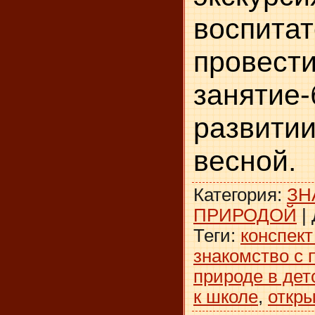
воспит
провес
заняти
развит
весной.
Категория
:
ЗН
ПРИРОДОЙ
|
Теги
:
конспект
знакомство с 
природе в дет
к школе
,
откр