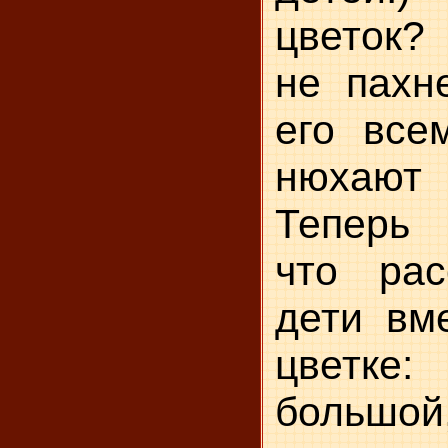
цветок? 
не пахне
его все
нюхают
Теперь 
что рас
дети вм
цветке
большо