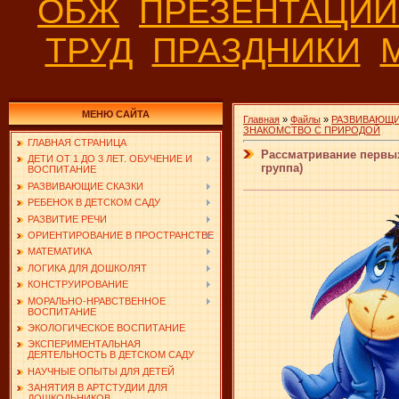
ОБЖ
ПРЕЗЕНТАЦИ
ТРУД
ПРАЗДНИКИ
МЕНЮ САЙТА
Главная
»
Файлы
»
РАЗВИВАЮЩИ
ЗНАКОМСТВО С ПРИРОДОЙ
ГЛАВНАЯ СТРАНИЦА
Рассматривание первых
ДЕТИ ОТ 1 ДО 3 ЛЕТ. ОБУЧЕНИЕ И
группа)
ВОСПИТАНИЕ
РАЗВИВАЮЩИЕ СКАЗКИ
РЕБЕНОК В ДЕТСКОМ САДУ
РАЗВИТИЕ РЕЧИ
ОРИЕНТИРОВАНИЕ В ПРОСТРАНСТВЕ
МАТЕМАТИКА
ЛОГИКА ДЛЯ ДОШКОЛЯТ
КОНСТРУИРОВАНИЕ
МОРАЛЬНО-НРАВСТВЕННОЕ
ВОСПИТАНИЕ
ЭКОЛОГИЧЕСКОЕ ВОСПИТАНИЕ
ЭКСПЕРИМЕНТАЛЬНАЯ
ДЕЯТЕЛЬНОСТЬ В ДЕТСКОМ САДУ
НАУЧНЫЕ ОПЫТЫ ДЛЯ ДЕТЕЙ
ЗАНЯТИЯ В АРТСТУДИИ ДЛЯ
ДОШКОЛЬНИКОВ