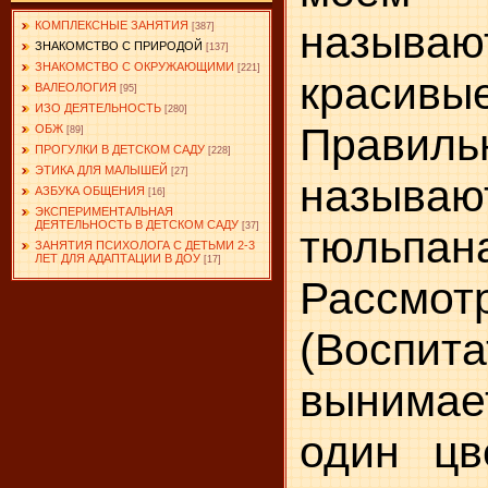
назыв
КОМПЛЕКСНЫЕ ЗАНЯТИЯ
[387]
ЗНАКОМСТВО С ПРИРОДОЙ
[137]
ЗНАКОМСТВО С ОКРУЖАЮЩИМИ
[221]
красив
ВАЛЕОЛОГИЯ
[95]
ИЗО ДЕЯТЕЛЬНОСТЬ
[280]
Правильн
ОБЖ
[89]
ПРОГУЛКИ В ДЕТСКОМ САДУ
[228]
ЭТИКА ДЛЯ МАЛЫШЕЙ
[27]
называю
АЗБУКА ОБЩЕНИЯ
[16]
ЭКСПЕРИМЕНТАЛЬНАЯ
ДЕЯТЕЛЬНОСТЬ В ДЕТСКОМ САДУ
[37]
тюльпан
ЗАНЯТИЯ ПСИХОЛОГА С ДЕТЬМИ 2-3
ЛЕТ ДЛЯ АДАПТАЦИИ В ДОУ
[17]
Рассм
(Воспи­т
вынима
один цве