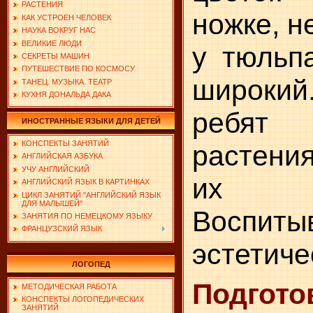
РАСТЕНИЯ
ножке, н
КАК УСТРОЕН ЧЕЛОВЕК
НАУКА ВОКРУГ НАС
ВЕЛИКИЕ ЛЮДИ
у тюльп
СЕКРЕТЫ МАШИН
ПУТЕШЕСТВИЕ ПО КОСМОСУ
широки
ТАНЕЦ. МУЗЫКА. ТЕАТР
КУХНЯ ДОНАЛЬДА ДАКА
ребят 
ИНОСТРАННЫЕ ЯЗЫКИ ДЛЯ ДЕТЕЙ
КОНСПЕКТЫ ЗАНЯТИЙ
растени
АНГЛИЙСКАЯ АЗБУКА
УЧУ АНГЛИЙСКИЙ
их н
АНГЛИЙСКИЙ ЯЗЫК В КАРТИНКАХ
ЦИКЛ ЗАНЯТИЙ "АНГЛИЙСКИЙ ЯЗЫК
ДЛЯ МАЛЫШЕЙ"
Воспиты
ЗАНЯТИЯ ПО НЕМЕЦКОМУ ЯЗЫКУ
ФРАНЦУЗСКИЙ ЯЗЫК
эстетиче
ЛОГОПЕД
Подг
МЕТОДИЧЕСКАЯ РАБОТА
КОНСПЕКТЫ ЛОГОПЕДИЧЕСКИХ
ЗАНЯТИЙ