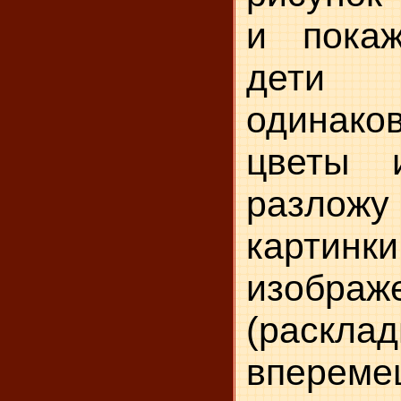
и пока
дети п
одинаков
цветы 
разложу 
карт
изображ
(раскла
вперем