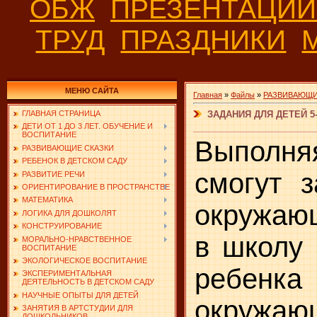
ОБЖ
ПРЕЗЕНТАЦИ
ТРУД
ПРАЗДНИКИ
МЕНЮ САЙТА
Главная
»
Файлы
»
РАЗВИВАЮЩИ
ЗАДАНИЯ ДЛЯ ДЕТЕЙ 5
ГЛАВНАЯ СТРАНИЦА
ДЕТИ ОТ 1 ДО 3 ЛЕТ. ОБУЧЕНИЕ И
ВОСПИТАНИЕ
Выполня
РАЗВИВАЮЩИЕ СКАЗКИ
РЕБЕНОК В ДЕТСКОМ САДУ
смогут 
РАЗВИТИЕ РЕЧИ
ОРИЕНТИРОВАНИЕ В ПРОСТРАНСТВЕ
МАТЕМАТИКА
окружаю
ЛОГИКА ДЛЯ ДОШКОЛЯТ
КОНСТРУИРОВАНИЕ
в школу 
МОРАЛЬНО-НРАВСТВЕННОЕ
ВОСПИТАНИЕ
ЭКОЛОГИЧЕСКОЕ ВОСПИТАНИЕ
ребенк
ЭКСПЕРИМЕНТАЛЬНАЯ
ДЕЯТЕЛЬНОСТЬ В ДЕТСКОМ САДУ
НАУЧНЫЕ ОПЫТЫ ДЛЯ ДЕТЕЙ
окружа
ЗАНЯТИЯ В АРТСТУДИИ ДЛЯ
ДОШКОЛЬНИКОВ