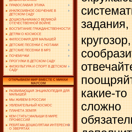
ПРАВОСЛАВАЯ ЭТИКА
систем
ИНКЛЮЗИВНОЕ ОБУЧЕНИЕ В
ДЕТСКОМ САДУ
задания,
ДОШКОЛЬНИКАМ О ВЕЛИКОЙ
ОТЕЧЕСТВЕННОЙ ВОЙНЕ
ВОСПИТАНИЕ ГРАЖДАНСТВЕННОСТИ
ДЕТЯМ О КОСМОСЕ
кругозо
ФИЛОСОФИЯ ДЛЯ МАЛЫШЕЙ
ДЕТСКИЕ ПЕСЕНКИ С НОТАМИ
сообра
ДЕТСКИЕ ПЕСЕНКИ В MP3
ПОЧЕМУЧКИ
ПРОГУЛКИ В ДЕТСКОМ САДУ
отвеча
ФИЗКУЛЬТУРА И СПОРТ В ДЕТСКОМ
САДУ
поощряйт
ОТКРЫВАЕМ МИР ВМЕСТЕ С МИККИ
МАУСОМ
какие-т
РАЗВИВАЮЩАЯ ЭНЦИКЛОПЕДИЯ ДЛЯ
МАЛЫШЕЙ
МЫ ЖИВЕМ В РОССИИ
сложно 
УВЛЕКАТЕЛЬНЫЙ КОСМОС
ПЛАНЕТА ЗЕМЛЯ
обяза
КЕМ СТАТЬ? МАЛЫШИ В МИРЕ
ПРОФЕССИЙ
РЕБЯТАМ-ДОШКОЛЯТАМ ИНТЕРЕСНО
О ЗВЕРЯТАХ