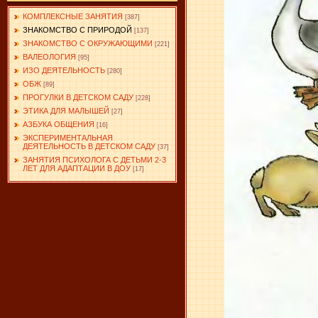
КОМПЛЕКСНЫЕ ЗАНЯТИЯ
[387]
ЗНАКОМСТВО С ПРИРОДОЙ
[137]
ЗНАКОМСТВО С ОКРУЖАЮЩИМИ
[221]
ВАЛЕОЛОГИЯ
[95]
ИЗО ДЕЯТЕЛЬНОСТЬ
[280]
ОБЖ
[89]
ПРОГУЛКИ В ДЕТСКОМ САДУ
[228]
ЭТИКА ДЛЯ МАЛЫШЕЙ
[27]
АЗБУКА ОБЩЕНИЯ
[16]
ЭКСПЕРИМЕНТАЛЬНАЯ
ДЕЯТЕЛЬНОСТЬ В ДЕТСКОМ САДУ
[37]
ЗАНЯТИЯ ПСИХОЛОГА С ДЕТЬМИ 2-3
ЛЕТ ДЛЯ АДАПТАЦИИ В ДОУ
[17]