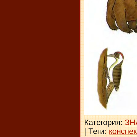
Категория
:
ЗН
|
Теги
:
конспек