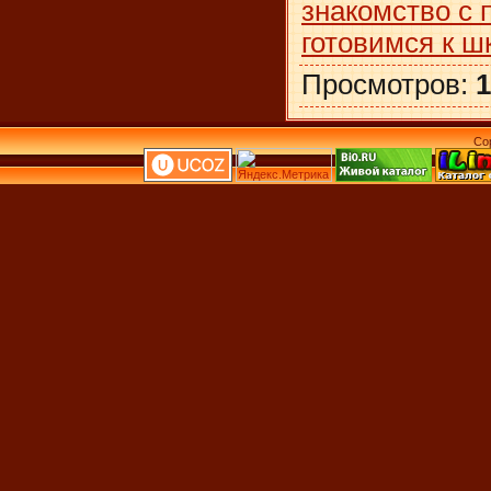
знакомство с 
готовимся к ш
Просмотров
:
1
Co