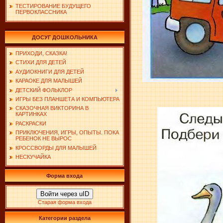
ТЕСТИРОВАНИЕ БУДУЩЕГО
ПЕРВОКЛАССНИКА
ДОСУГ ДОШКОЛЬНИКА
ПРИХОДИ, СКАЗКА!
СТИХИ ДЛЯ ДЕТЕЙ
АУДИОКНИГИ ДЛЯ ДЕТЕЙ
КАРАОКЕ ДЛЯ МАЛЫШЕЙ
ДЕТСКИЙ ФОЛЬКЛОР
ИГРЫ БЕЗ ПЛАНШЕТА И КОМПЬЮТЕРА
СКАЗОЧНАЯ ВИКТОРИНА В
КАРТИНКАХ
РАСКРАСКИ
ПРИКЛЮЧЕНИЯ, ИГРЫ, ОПЫТЫ. ПОКА
РЕБЕНОК НЕ ВЫРОС
КРОССВОРДЫ ДЛЯ МАЛЫШЕЙ
НЕСКУЧАЙКА
Форма входа
Войти через uID
Старая форма входа
Категории раздела