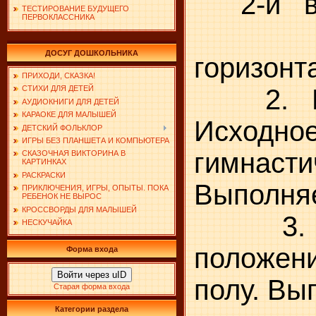
2-й в а 
ТЕСТИРОВАНИЕ БУДУЩЕГО
ПЕРВОКЛАССНИКА
1. Хо
ДОСУГ ДОШКОЛЬНИКА
горизонт
ПРИХОДИ, СКАЗКА!
2. Нап
СТИХИ ДЛЯ ДЕТЕЙ
АУДИОКНИГИ ДЛЯ ДЕТЕЙ
КАРАОКЕ ДЛЯ МАЛЫШЕЙ
Исходно
ДЕТСКИЙ ФОЛЬКЛОР
ИГРЫ БЕЗ ПЛАНШЕТА И КОМПЬЮТЕРА
гимнас
СКАЗОЧНАЯ ВИКТОРИНА В
КАРТИНКАХ
РАСКРАСКИ
Выполняе
ПРИКЛЮЧЕНИЯ, ИГРЫ, ОПЫТЫ. ПОКА
РЕБЕНОК НЕ ВЫРОС
КРОССВОРДЫ ДЛЯ МАЛЫШЕЙ
3. При
НЕСКУЧАЙКА
положен
Форма входа
Войти через uID
полу. Вы
Старая форма входа
Категории раздела