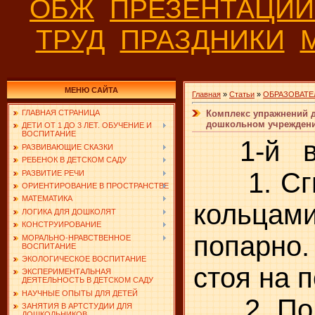
ОБЖ
ПРЕЗЕНТАЦИ
ТРУД
ПРАЗДНИКИ
МЕНЮ САЙТА
Главная
»
Статьи
»
ОБРАЗОВАТЕ
Комплекс упражнений дл
ГЛАВНАЯ СТРАНИЦА
дошкольном учрежден
ДЕТИ ОТ 1 ДО 3 ЛЕТ. ОБУЧЕНИЕ И
ВОСПИТАНИЕ
1-й в а 
РАЗВИВАЮЩИЕ СКАЗКИ
РЕБЕНОК В ДЕТСКОМ САДУ
1. Сгиб
РАЗВИТИЕ РЕЧИ
ОРИЕНТИРОВАНИЕ В ПРОСТРАНСТВЕ
МАТЕМАТИКА
кольцам
ЛОГИКА ДЛЯ ДОШКОЛЯТ
КОНСТРУИРОВАНИЕ
попарно
МОРАЛЬНО-НРАВСТВЕННОЕ
ВОСПИТАНИЕ
ЭКОЛОГИЧЕСКОЕ ВОСПИТАНИЕ
стоя на п
ЭКСПЕРИМЕНТАЛЬНАЯ
ДЕЯТЕЛЬНОСТЬ В ДЕТСКОМ САДУ
НАУЧНЫЕ ОПЫТЫ ДЛЯ ДЕТЕЙ
2. Подн
ЗАНЯТИЯ В АРТСТУДИИ ДЛЯ
ДОШКОЛЬНИКОВ