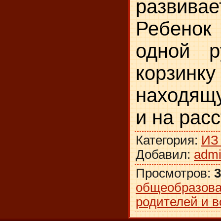
развивае
Ребенок
одной р
корзин
находящу
и на рас
Категория
:
ИЗ
Добавил
:
adm
Просмотров
:
3
общеобразова
родителей и в