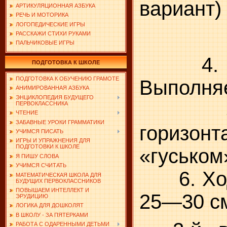
вариант)
АРТИКУЛЯЦИОННАЯ АЗБУКА
РЕЧЬ И МОТОРИКА
ЛОГОПЕДИЧЕСКИЕ ИГРЫ
РАССКАЖИ СТИХИ РУКАМИ
ПАЛЬЧИКОВЫЕ ИГРЫ
4. Про
ПОДГОТОВКА К ШКОЛЕ
ПОДГОТОВКА К ОБУЧЕНИЮ ГРАМОТЕ
Выполняе
АНИМИРОВАННАЯ АЗБУКА
ЭНЦИКЛОПЕДИЯ БУДУЩЕГО
5. Хо
ПЕРВОКЛАССНИКА
ЧТЕНИЕ
ЗАБАВНЫЕ УРОКИ ГРАММАТИКИ
горизонт
УЧИМСЯ ПИСАТЬ
ИГРЫ И УПРАЖНЕНИЯ ДЛЯ
ПОДГОТОВКИ К ШКОЛЕ
«гуськом
Я ПИШУ СЛОВА
УЧИМСЯ СЧИТАТЬ
6. Ходь
МАТЕМАТИЧЕСКАЯ ШКОЛА ДЛЯ
БУДУЩИХ ПЕРВОКЛАССНИКОВ
ПОВЫШАЕМ ИНТЕЛЛЕКТ И
25—30 с
ЭРУДИЦИЮ
ЛОГИКА ДЛЯ ДОШКОЛЯТ
В ШКОЛУ - ЗА ПЯТЕРКАМИ
РАБОТА С ОДАРЕННЫМИ ДЕТЬМИ