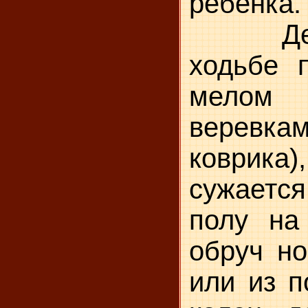
ребенка.
Детей 
ходьбе 
мелом
веревка
коврика
сужаетс
полу на
обруч н
или из п