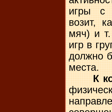
игры с 
возит, к
мяч) и т
игр в гр
должно б
места.
К к
физичес
направ