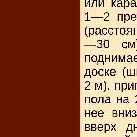
или кара
1—2 пре
(расстоя
—30 см)
поднима
доске (ш
2 м), пр
пола на 
нее вниз
вверх д