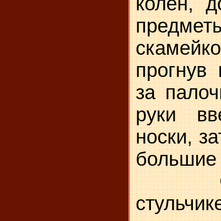
колен, 
предметы
скамейк
прогнув 
за палоч
руки вв
носки, з
большие 
Очень
стульчик