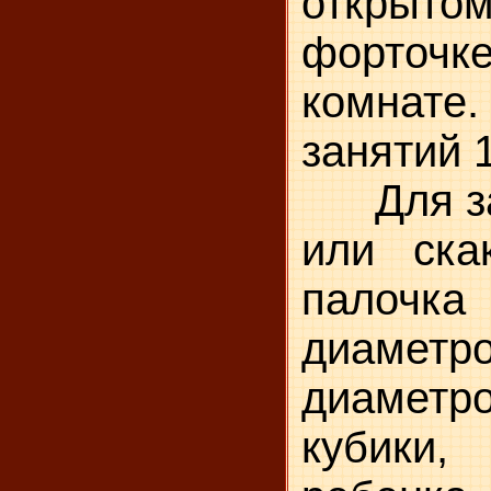
открыт
форточке
комнат
занятий 
Для зан
или ска
палочк
диамет
диамет
кубики,