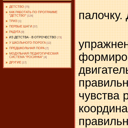
4. Пе
ДЕТСТВО
[75]
палочку.
КАК РАБОТАТЬ ПО ПРОГРАММЕ
"ДЕТСТВО"
[124]
ТРИЗ
[1]
ПЕРВЫЕ ШАГИ
Все 
[57]
РАДУГА
[9]
ИЗ ДЕТСТВА - В ОТРОЧЕСТВО
[73]
упражн
У ШКОЛЬНОГО ПОРОГА
[12]
ПРЕДШКОЛЬНАЯ ПОРА
[7]
формир
МОДУЛЬНАЯ ПЕДАГОГИЧЕСКАЯ
СИСТЕМА "РОСИНКА"
[4]
ДРУГИЕ
[17]
двига
правильн
чувства 
коорд
правильн