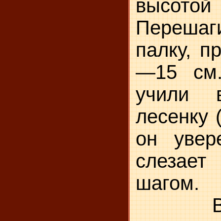
высотой
Перешаг
палку, п
—15 см
учили 
лесенку 
он увер
слезае
шагом.
В этом