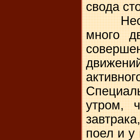
свода ст
Несмот
много дв
соверш
движен
активно
Специал
утром, 
завтрака
поел и у