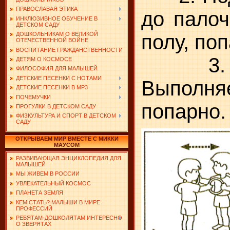
ПРАВОСЛАВАЯ ЭТИКА
до палоч
ИНКЛЮЗИВНОЕ ОБУЧЕНИЕ В
ДЕТСКОМ САДУ
полу, поп
ДОШКОЛЬНИКАМ О ВЕЛИКОЙ
ОТЕЧЕСТВЕННОЙ ВОЙНЕ
ВОСПИТАНИЕ ГРАЖДАНСТВЕННОСТИ
3. При
ДЕТЯМ О КОСМОСЕ
ФИЛОСОФИЯ ДЛЯ МАЛЫШЕЙ
ДЕТСКИЕ ПЕСЕНКИ С НОТАМИ
Выполн
ДЕТСКИЕ ПЕСЕНКИ В MP3
ПОЧЕМУЧКИ
попарно.
ПРОГУЛКИ В ДЕТСКОМ САДУ
ФИЗКУЛЬТУРА И СПОРТ В ДЕТСКОМ
САДУ
ОТКРЫВАЕМ МИР ВМЕСТЕ С МИККИ
МАУСОМ
РАЗВИВАЮЩАЯ ЭНЦИКЛОПЕДИЯ ДЛЯ
МАЛЫШЕЙ
МЫ ЖИВЕМ В РОССИИ
УВЛЕКАТЕЛЬНЫЙ КОСМОС
ПЛАНЕТА ЗЕМЛЯ
КЕМ СТАТЬ? МАЛЫШИ В МИРЕ
ПРОФЕССИЙ
РЕБЯТАМ-ДОШКОЛЯТАМ ИНТЕРЕСНО
О ЗВЕРЯТАХ