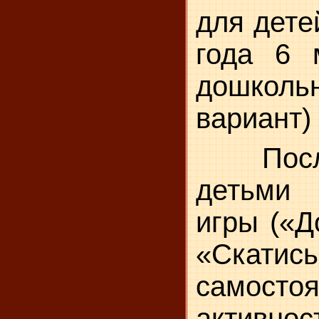
для дете
года 6 
дошкол
вариант)
После в
детьми 
игры («Д
«Скатись
самосто
активнос