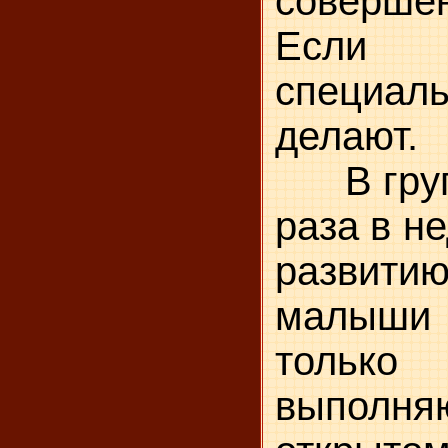
совершен
Если р
специа
делают.
В групп
раза в н
развити
малыши 
только 
выполняю