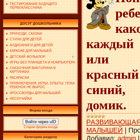
ТЕСТИРОВАНИЕ БУДУЩЕГО
реб
ПЕРВОКЛАССНИКА
ка
ДОСУГ ДОШКОЛЬНИКА
ПРИХОДИ, СКАЗКА!
каждый 
СТИХИ ДЛЯ ДЕТЕЙ
АУДИОКНИГИ ДЛЯ ДЕТЕЙ
КАРАОКЕ ДЛЯ МАЛЫШЕЙ
или 
ДЕТСКИЙ ФОЛЬКЛОР
ИГРЫ БЕЗ ПЛАНШЕТА И КОМПЬЮТЕРА
СКАЗОЧНАЯ ВИКТОРИНА В
красны
КАРТИНКАХ
РАСКРАСКИ
ПРИКЛЮЧЕНИЯ, ИГРЫ, ОПЫТЫ. ПОКА
синий
РЕБЕНОК НЕ ВЫРОС
КРОССВОРДЫ ДЛЯ МАЛЫШЕЙ
НЕСКУЧАЙКА
домик.
Форма входа
РАЗВИВАЮЩАЯ
Войти через uID
Старая форма входа
МАЛЫШЕЙ
|
Про
Добавил:
admin
Категории раздела