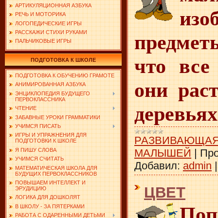
АРТИКУЛЯЦИОННАЯ АЗБУКА
изо
РЕЧЬ И МОТОРИКА
ЛОГОПЕДИЧЕСКИЕ ИГРЫ
РАССКАЖИ СТИХИ РУКАМИ
предметы
ПАЛЬЧИКОВЫЕ ИГРЫ
что все
ПОДГОТОВКА К ШКОЛЕ
ПОДГОТОВКА К ОБУЧЕНИЮ ГРАМОТЕ
они раст
АНИМИРОВАННАЯ АЗБУКА
ЭНЦИКЛОПЕДИЯ БУДУЩЕГО
ПЕРВОКЛАССНИКА
деревьях
ЧТЕНИЕ
ЗАБАВНЫЕ УРОКИ ГРАММАТИКИ
УЧИМСЯ ПИСАТЬ
ИГРЫ И УПРАЖНЕНИЯ ДЛЯ
РАЗВИВАЮЩАЯ
ПОДГОТОВКИ К ШКОЛЕ
Я ПИШУ СЛОВА
МАЛЫШЕЙ
|
Про
УЧИМСЯ СЧИТАТЬ
Добавил:
admin
МАТЕМАТИЧЕСКАЯ ШКОЛА ДЛЯ
БУДУЩИХ ПЕРВОКЛАССНИКОВ
ПОВЫШАЕМ ИНТЕЛЛЕКТ И
ЦВЕТ
ЭРУДИЦИЮ
ЛОГИКА ДЛЯ ДОШКОЛЯТ
Поп
В ШКОЛУ - ЗА ПЯТЕРКАМИ
РАБОТА С ОДАРЕННЫМИ ДЕТЬМИ