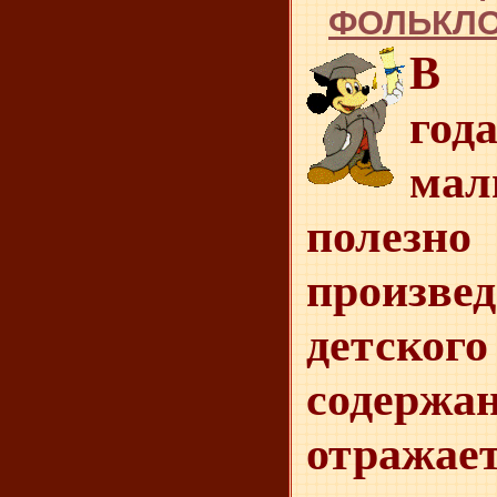
ФОЛЬКЛ
В в
год
ма
полезн
произве
детског
содержа
отража