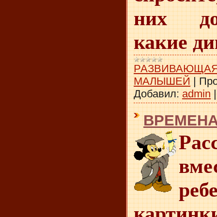
них до
какие ди
РАЗВИВАЮЩАЯ
МАЛЫШЕЙ
|
Про
Добавил:
admin
ВРЕМЕНА
Рас
в
реб
картинк