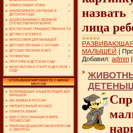
ПРАВОСЛАВАЯ ЭТИКА
назвать 
ИНКЛЮЗИВНОЕ ОБУЧЕНИЕ В
ДЕТСКОМ САДУ
ДОШКОЛЬНИКАМ О ВЕЛИКОЙ
лица реб
ОТЕЧЕСТВЕННОЙ ВОЙНЕ
ВОСПИТАНИЕ ГРАЖДАНСТВЕННОСТИ
ДЕТЯМ О КОСМОСЕ
ФИЛОСОФИЯ ДЛЯ МАЛЫШЕЙ
РАЗВИВАЮЩАЯ
ДЕТСКИЕ ПЕСЕНКИ С НОТАМИ
МАЛЫШЕЙ
|
Про
ДЕТСКИЕ ПЕСЕНКИ В MP3
ПОЧЕМУЧКИ
Добавил:
admin
ПРОГУЛКИ В ДЕТСКОМ САДУ
ФИЗКУЛЬТУРА И СПОРТ В ДЕТСКОМ
САДУ
ЖИВОТНЫ
ОТКРЫВАЕМ МИР ВМЕСТЕ С МИККИ
ДЕТЕНЫ
МАУСОМ
РАЗВИВАЮЩАЯ ЭНЦИКЛОПЕДИЯ ДЛЯ
Спр
МАЛЫШЕЙ
МЫ ЖИВЕМ В РОССИИ
УВЛЕКАТЕЛЬНЫЙ КОСМОС
ма
ПЛАНЕТА ЗЕМЛЯ
КЕМ СТАТЬ? МАЛЫШИ В МИРЕ
ПРОФЕССИЙ
на
РЕБЯТАМ-ДОШКОЛЯТАМ ИНТЕРЕСНО
О ЗВЕРЯТАХ