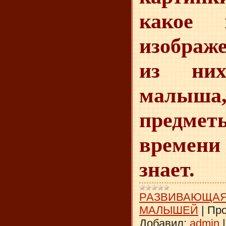
какое 
изображе
из них
малыш
предме
времен
знает.
РАЗВИВАЮЩАЯ
МАЛЫШЕЙ
|
Про
Добавил:
admin