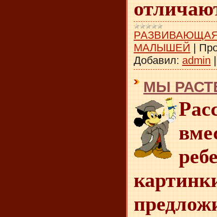
отличаю
РАЗВИВАЮЩАЯ
МАЛЫШЕЙ
|
Про
Добавил:
admin
МЫ РАСТ
Рас
в
реб
картинк
предло