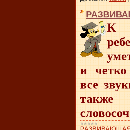
РАЗВИВА
К 
реб
уме
и четко
все звук
та
словосоч
РАЗВИВАЮЩАЯ