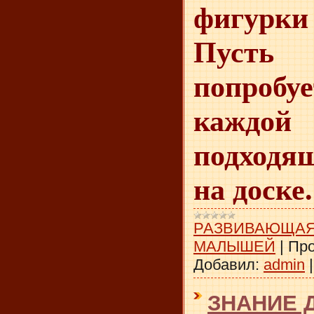
фигурки 
Пуст
попроб
каждо
подходящ
на доске.
РАЗВИВАЮЩАЯ
МАЛЫШЕЙ
|
Про
Добавил:
admin
ЗНАНИЕ 