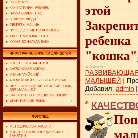
РАСТЕНИЯ
этой с
КАК УСТРОЕН ЧЕЛОВЕК
НАУКА ВОКРУГ НАС
ВЕЛИКИЕ ЛЮДИ
Закреп
СЕКРЕТЫ МАШИН
ПУТЕШЕСТВИЕ ПО КОСМОСУ
ребен
ТАНЕЦ. МУЗЫКА. ТЕАТР
КУХНЯ ДОНАЛЬДА ДАКА
"кошка",
ИНОСТРАННЫЕ ЯЗЫКИ ДЛЯ ДЕТЕЙ
КОНСПЕКТЫ ЗАНЯТИЙ
АНГЛИЙСКАЯ АЗБУКА
РАЗВИВАЮЩАЯ
УЧУ АНГЛИЙСКИЙ
МАЛЫШЕЙ
|
Про
АНГЛИЙСКИЙ ЯЗЫК В КАРТИНКАХ
ЦИКЛ ЗАНЯТИЙ "АНГЛИЙСКИЙ ЯЗЫК
Добавил:
admin
ДЛЯ МАЛЫШЕЙ"
ЗАНЯТИЯ ПО НЕМЕЦКОМУ ЯЗЫКУ
ФРАНЦУЗСКИЙ ЯЗЫК
КАЧЕСТВ
Поп
ЛОГОПЕД
МЕТОДИЧЕСКАЯ РАБОТА
мал
КОНСПЕКТЫ ЛОГОПЕДИЧЕСКИХ
ЗАНЯТИЙ