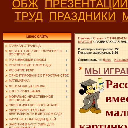
ОБЖ
ПРЕЗЕНТАЦИ
ТРУД
ПРАЗДНИКИ
МЕНЮ САЙТА
Главная
»
Статьи
»
ОТКРЫВАЕМ 
МАУСОМ
» РАЗВИВАЮЩАЯ ЭНЦ
ГЛАВНАЯ СТРАНИЦА
В категории материалов
:
22
ДЕТИ ОТ 1 ДО 3 ЛЕТ. ОБУЧЕНИЕ И
Показано материалов
:
1-20
ВОСПИТАНИЕ
РАЗВИВАЮЩИЕ СКАЗКИ
Сортировать по
:
Дате
·
Названи
РЕБЕНОК В ДЕТСКОМ САДУ
МЫ ИГРА
РАЗВИТИЕ РЕЧИ
ОРИЕНТИРОВАНИЕ В ПРОСТРАНСТВЕ
Рас
МАТЕМАТИКА
ЛОГИКА ДЛЯ ДОШКОЛЯТ
КОНСТРУИРОВАНИЕ
в
МОРАЛЬНО-НРАВСТВЕННОЕ
ВОСПИТАНИЕ
ЭКОЛОГИЧЕСКОЕ ВОСПИТАНИЕ
ма
ЭКСПЕРИМЕНТАЛЬНАЯ
ДЕЯТЕЛЬНОСТЬ В ДЕТСКОМ САДУ
НАУЧНЫЕ ОПЫТЫ ДЛЯ ДЕТЕЙ
картинк
ЗАНЯТИЯ В АРТСТУДИИ ДЛЯ
ДОШКОЛЬНИКОВ