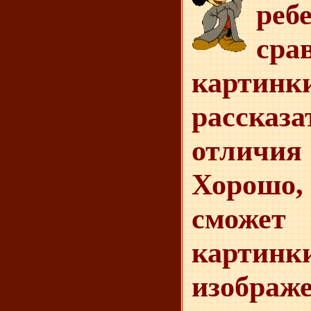
реб
сра
карт
расска
отличи
Хорошо, 
сможе
картинки
изображ