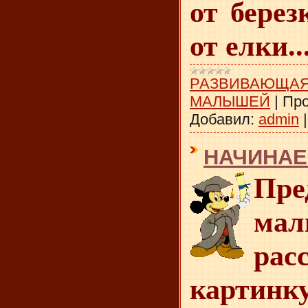
от берез
от елки..
РАЗВИВАЮЩАЯ
МАЛЫШЕЙ
|
Про
Добавил:
admin
НАЧИНАЕ
Пре
ма
рас
картинк