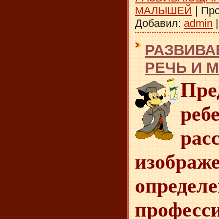
МАЛЫШЕЙ
|
Про
Добавил:
admin
РАЗВИВА
РЕЧЬ И 
Пре
реб
рас
изобра
определ
професс