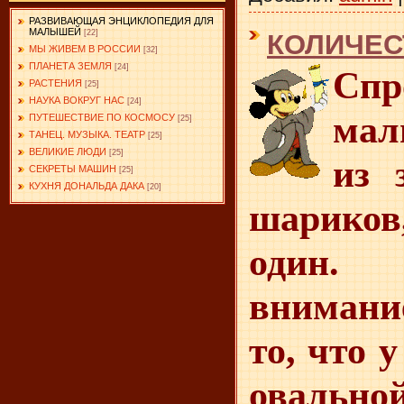
РАЗВИВАЮЩАЯ ЭНЦИКЛОПЕДИЯ ДЛЯ
МАЛЫШЕЙ
[22]
КОЛИЧЕС
МЫ ЖИВЕМ В РОССИИ
[32]
ПЛАНЕТА ЗЕМЛЯ
[24]
Спр
РАСТЕНИЯ
[25]
НАУКА ВОКРУГ НАС
[24]
мал
ПУТЕШЕСТВИЕ ПО КОСМОСУ
[25]
ТАНЕЦ. МУЗЫКА. ТЕАТР
[25]
ВЕЛИКИЕ ЛЮДИ
[25]
из 
СЕКРЕТЫ МАШИН
[25]
КУХНЯ ДОНАЛЬДА ДАКА
[20]
шариков
один.
внимани
то, что 
овально