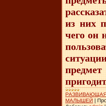
пред
рассказ
из них п
чего он 
пользова
ситуа
предм
пригоди
РАЗВИВАЮЩАЯ
МАЛЫШЕЙ
|
Про