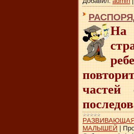
Добавил:
admin
РАСПОРЯ
Н
стр
реб
повтори
частей
последов
РАЗВИВАЮЩАЯ
МАЛЫШЕЙ
|
Про