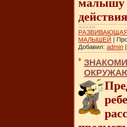
малышу
действия
РАЗВИВАЮЩАЯ
МАЛЫШЕЙ
|
Про
Добавил:
admin
ЗНАКОМИ
ОКРУЖА
Пре
реб
рас