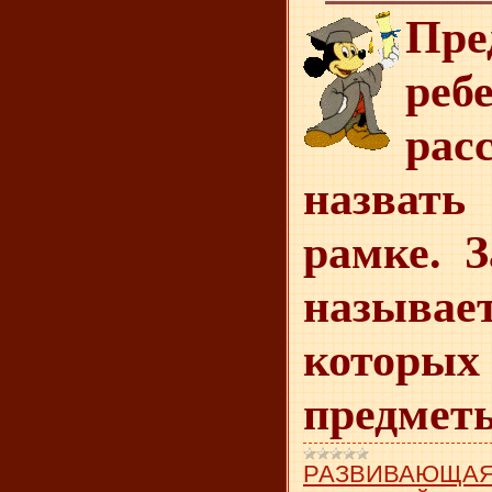
Пре
реб
рас
назват
рамке. З
называе
которых
предмет
РАЗВИВАЮЩАЯ