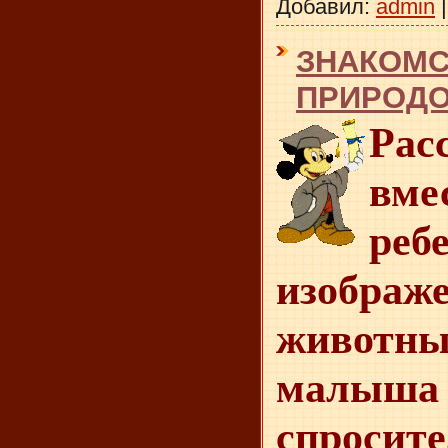
Добавил:
admin
ЗНАКОМС
ПРИРОД
Рас
в
реб
изображ
животны
малыша 
спросит