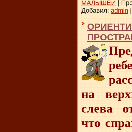
МАЛЫШЕЙ
|
Про
Добавил:
admin
ОРИЕНТИ
ПРОСТРА
Пре
реб
рас
на верх
слева о
что спра