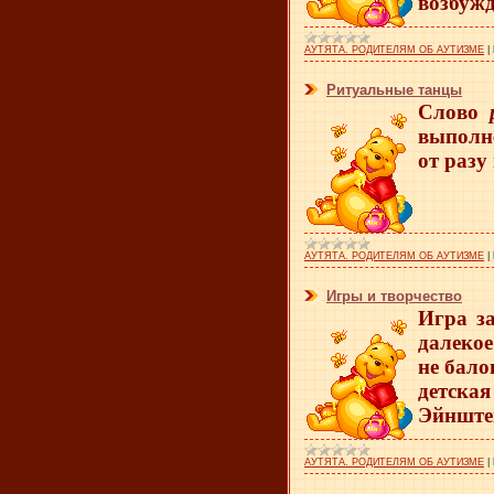
возбужд
АУТЯТА. РОДИТЕЛЯМ ОБ АУТИЗМЕ
|
Ритуальные танцы
Слово
выполне
от разу
АУТЯТА. РОДИТЕЛЯМ ОБ АУТИЗМЕ
|
Игры и творчество
Игра за
далекое
не бало
детская
Эйнштей
АУТЯТА. РОДИТЕЛЯМ ОБ АУТИЗМЕ
|