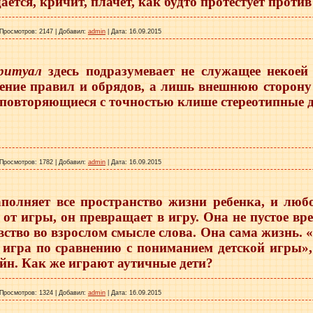
ается, кричит, плачет, как будто протестует против
Просмотров:
2147
|
Добавил:
admin
|
Дата:
16.09.2015
ритуал
здесь подразумевает не служащее некоей
ние правил и обрядов, а лишь внешнюю сторону 
 повторяющиеся с точностью клише стереотипные 
Просмотров:
1782
|
Добавил:
admin
|
Дата:
16.09.2015
полняет все пространство жизни ребенка, и любо
 от игры, он превращает в игру. Она не пустое в
вство во взрослом смысле слова. Она сама жизнь.
 игра по сравнению с пониманием детской игры»,
н. Как же играют аутичные дети?
Просмотров:
1324
|
Добавил:
admin
|
Дата:
16.09.2015