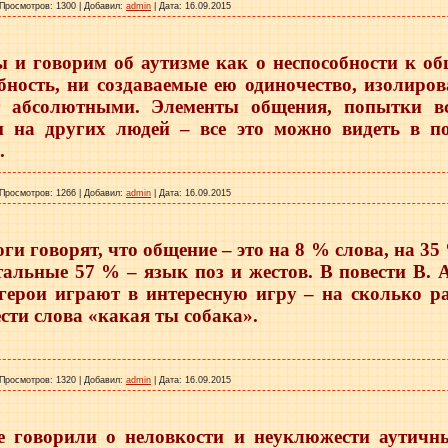
Просмотров:
1300
|
Добавил:
admin
|
Дата:
16.09.2015
 и говорим об аутизме как о неспособности к об
бность, ни создаваемые ею одиночество, изолиров
 абсолютными. Элементы общения, попытки вс
и на других людей – все это можно видеть в по
.
Просмотров:
1266
|
Добавил:
admin
|
Дата:
16.09.2015
ги говорят, что общение – это на 8 % слова, на 35
тальные 57 % – язык поз и жестов. В повести В. 
 герои играют в интересную игру – на сколько 
сти слова «какая ты собака».
Просмотров:
1320
|
Добавил:
admin
|
Дата:
16.09.2015
 говорили о неловкости и неуклюжести аутичны