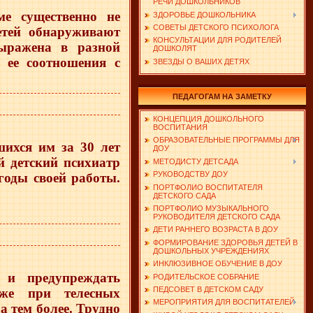
РЕЧИ ДОШКОЛЬНИКОВ
ме существенно не
ЗДОРОВЬЕ ДОШКОЛЬНИКА
СОВЕТЫ ДЕТСКОГО ПСИХОЛОГА
етей обнаруживают
КОНСУЛЬТАЦИИ ДЛЯ РОДИТЕЛЕЙ
ыражена в разной
ДОШКОЛЯТ
 ее соотношения с
ЗВЕЗДЫ О ВАШИХ ДЕТЯХ
ПЕДАГОГАМ НА ЗАМЕТКУ
КОНЦЕПЦИЯ ДОШКОЛЬНОГО
ВОСПИТАНИЯ
ОБРАЗОВАТЕЛЬНЫЕ ПРОГРАММЫ ДЛЯ
ихся им за 30 лет
ДОУ
й детский психиатр
МЕТОДИСТУ ДЕТСАДА
РУКОВОДСТВУ ДОУ
годы своей работы.
ПОРТФОЛИО ВОСПИТАТЕЛЯ
ДЕТСКОГО САДА
ПОРТФОЛИО МУЗЫКАЛЬНОГО
РУКОВОДИТЕЛЯ ДЕТСКОГО САДА
ДЕТИ РАННЕГО ВОЗРАСТА В ДОУ
ФОРМИРОВАНИЕ ЗДОРОВЬЯ ДЕТЕЙ В
ДОШКОЛЬНЫХ УЧРЕЖДЕНИЯХ
ИНКЛЮЗИВНОЕ ОБУЧЕНИЕ В ДОУ
 и предупреждать
РОДИТЕЛЬСКОЕ СОБРАНИЕ
ПЕДСОВЕТ В ДЕТСКОМ САДУ
же при телесных
МЕРОПРИЯТИЯ ДЛЯ ВОСПИТАТЕЛЕЙ
а тем более. Трудно