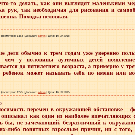
 что-то делать, как они выглядят маленькими м
ка рук, так необходимая для рисования и самоо
шенна. Походка неловкая.
Просмотров:
1463
|
Добавил:
admin
|
Дата:
16.09.2015
ые дети обычно к трем годам уже уверенно поль
 чем у половины аутичных детей появление
вается до пятилетнего возраста, а примерно у тр
т ребенок может называть себя по имени или во
Просмотров:
1225
|
Добавил:
admin
|
Дата:
16.09.2015
р
носимость перемен в окружающей обстановке – ф
 описывал как один из наиболее впечатляющих с
сь бы, не замечающий, безразличный к окружаю
их-либо понятных взрослым причин, ни с того, 