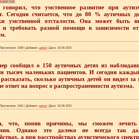
азвитие
 говорил, что умственное развитие при аутиз
ет. Сегодня считается, что до 80 % аутичных д
ки умственной отсталости. Она может быть в
и и требовать разной помощи в зависимости от
м.
Просмотров:
1406
|
Добавил:
admin
|
Дата:
16.09.2015
нер сообщил о 150 аутичных детях из наблюдавш
ти тысяч маленьких пациентов. И сегодня кажды
рассказать, сколько аутичных детей он видел за 
не ответ на вопрос о распространенности аутизма.
Просмотров:
1401
|
Добавил:
admin
|
Дата:
16.09.2015
я, что, поняв причины, мы сможем лечить
ния. Однако это далеко не всегда так да
йствах, а при расстройствах аутистического спектр