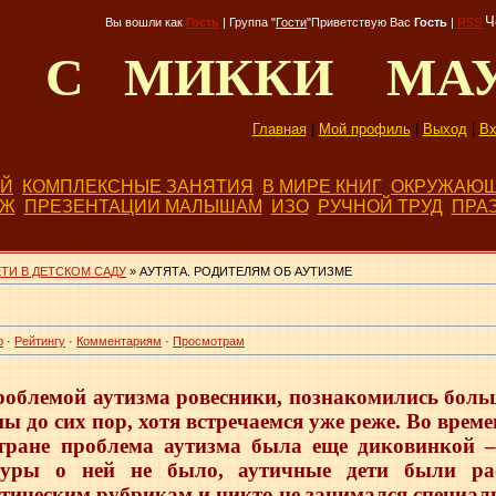
Ч
Вы вошли как
Гость
|
Группа
"
Гости
"
Приветствую Вас
Гость
|
RSS
Д С МИККИ МА
Главная
|
Мой профиль
|
Выход
|
Вх
ЕЙ
КОМПЛЕКСНЫЕ ЗАНЯТИЯ
В МИРЕ КНИГ
ОКРУЖАЮЩ
БЖ
ПРЕЗЕНТАЦИИ МАЛЫШАМ
ИЗО
РУЧНОЙ ТРУД
ПРА
ТИ В ДЕТСКОМ САДУ
» АУТЯТА. РОДИТЕЛЯМ ОБ АУТИЗМЕ
ю
·
Рейтингу
·
Комментариям
·
Просмотрам
облемой аутизма ровесники, познакомились больш
ны до сих пор, хотя встречаемся уже реже. Во време
стране проблема аутизма была еще диковинкой –
туры о ней не было, аутичные дети были ра
тическим рубрикам и никто не занимался специа