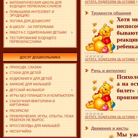
АУТЯТА. РОДИТЕЛЯМ ОБ АУТИЗМЕ
|
МАТЕМАТИЧЕСКАЯ ШКОЛА ДЛЯ
БУДУЩИХ ПЕРВОКЛАССНИКОВ
ПОВЫШАЕМ ИНТЕЛЛЕКТ И
Трудности общения
ЭРУДИЦИЮ
Хотя мы
ЛОГИКА ДЛЯ ДОШКОЛЯТ
неспосо
В ШКОЛУ - ЗА ПЯТЕРКАМИ
бывают
РАБОТА С ОДАРЕННЫМИ ДЕТЬМИ
ТЕСТИРОВАНИЕ БУДУЩЕГО
реакци
ПЕРВОКЛАССНИКА
ребенка
ДОСУГ ДОШКОЛЬНИКА
АУТЯТА. РОДИТЕЛЯМ ОБ АУТИЗМЕ
|
ПРИХОДИ, СКАЗКА!
Речь и интеллект
СТИХИ ДЛЯ ДЕТЕЙ
Психоло
АУДИОКНИГИ ДЛЯ ДЕТЕЙ
а на ос
КАРАОКЕ ДЛЯ МАЛЫШЕЙ
билет»
ДЕТСКИЙ ФОЛЬКЛОР
ИГРЫ БЕЗ ПЛАНШЕТА И КОМПЬЮТЕРА
произне
СКАЗОЧНАЯ ВИКТОРИНА В
КАРТИНКАХ
РАСКРАСКИ
ПРИКЛЮЧЕНИЯ, ИГРЫ, ОПЫТЫ. ПОКА
АУТЯТА. РОДИТЕЛЯМ ОБ АУТИЗМЕ
|
РЕБЕНОК НЕ ВЫРОС
КРОССВОРДЫ ДЛЯ МАЛЫШЕЙ
Движения и жесты
НЕСКУЧАЙКА
Мы уже