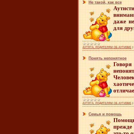
Не такой, как все
Аутист
вниман
даже н
для дру
АУТЯТА. РОДИТЕЛЯМ ОБ АУТИЗМЕ
|
Понять непонятное
Говоря
непонят
Челове
хаотиче
отличае
АУТЯТА. РОДИТЕЛЯМ ОБ АУТИЗМЕ
|
Семья и помощь
Помощь
прежде 
это-то 