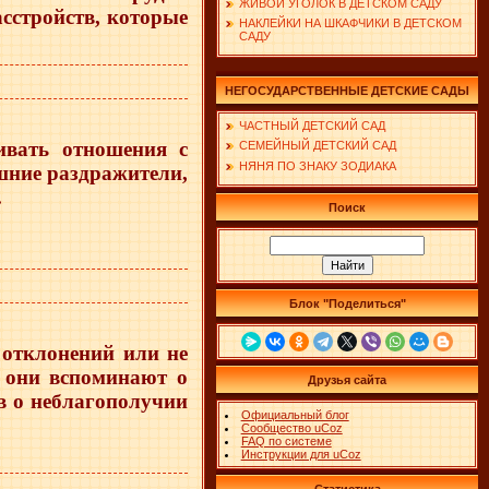
ЖИВОЙ УГОЛОК В ДЕТСКОМ САДУ
сстройств, которые
НАКЛЕЙКИ НА ШКАФЧИКИ В ДЕТСКОМ
САДУ
НЕГОСУДАРСТВЕННЫЕ ДЕТСКИЕ САДЫ
ЧАСТНЫЙ ДЕТСКИЙ САД
ивать отношения с
СЕМЕЙНЫЙ ДЕТСКИЙ САД
НЯНЯ ПО ЗНАКУ ЗОДИАКА
шние раздражители,
.
Поиск
Блок "Поделиться"
 отклонений или не
о они вспоминают о
Друзья сайта
в о неблагополучии
Официальный блог
Сообщество uCoz
FAQ по системе
Инструкции для uCoz