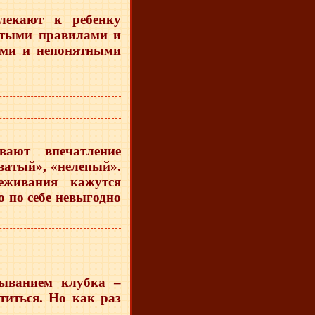
лекают к ребенку
нятыми правилами и
ыми и непонятными
вают впечатление
оватый», «нелепый».
еживания кажутся
 по себе невыгодно
ыванием клубка –
титься. Но как раз