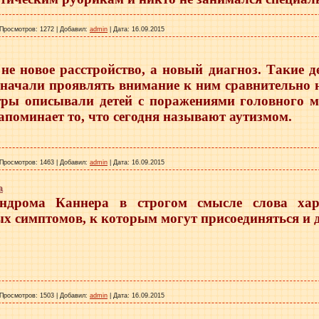
Просмотров:
1272
|
Добавил:
admin
|
Дата:
16.09.2015
не новое расстройство, а новый диагноз. Такие д
начали проявлять внимание к ним сравнительно 
ры описывали детей с поражениями головного мо
апоминает то, что сегодня называют аутизмом.
Просмотров:
1463
|
Добавил:
admin
|
Дата:
16.09.2015
а
ндрома Каннера в строгом смысле слова хара
х симптомов, к которым могут присоединяться и 
Просмотров:
1503
|
Добавил:
admin
|
Дата:
16.09.2015