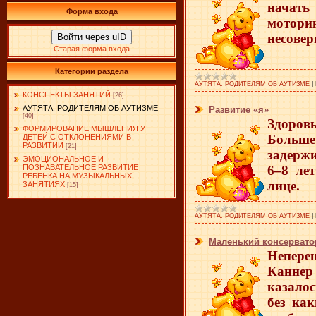
начать
Форма входа
мотори
несовер
Войти через uID
Старая форма входа
Категории раздела
АУТЯТА. РОДИТЕЛЯМ ОБ АУТИЗМЕ
|
КОНСПЕКТЫ ЗАНЯТИЙ
[26]
АУТЯТА. РОДИТЕЛЯМ ОБ АУТИЗМЕ
Развитие «я»
[40]
Здоров
ФОРМИРОВАНИЕ МЫШЛЕНИЯ У
Больше
ДЕТЕЙ С ОТКЛОНЕНИЯМИ В
РАЗВИТИИ
[21]
задержи
ЭМОЦИОНАЛЬНОЕ И
6–8 ле
ПОЗНАВАТЕЛЬНОЕ РАЗВИТИЕ
РЕБЕНКА НА МУЗЫКАЛЬНЫХ
лице.
ЗАНЯТИЯХ
[15]
АУТЯТА. РОДИТЕЛЯМ ОБ АУТИЗМЕ
|
Маленький консервато
Непере
Каннер
казало
без как