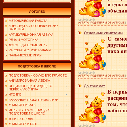
и едва 
объеди
ЛОГОПЕД
МЕТОДИЧЕСКАЯ РАБОТА
АУТЯТА. РОДИТЕЛЯМ ОБ АУТИЗМЕ
|
КОНСПЕКТЫ ЛОГОПЕДИЧЕСКИХ
ЗАНЯТИЙ
Основные симптомы
АРТИКУЛЯЦИОННАЯ АЗБУКА
С само
РЕЧЬ И МОТОРИКА
другими
ЛОГОПЕДИЧЕСКИЕ ИГРЫ
пока он
РАССКАЖИ СТИХИ РУКАМИ
ПАЛЬЧИКОВЫЕ ИГРЫ
ПОДГОТОВКА К ШКОЛЕ
ПОДГОТОВКА К ОБУЧЕНИЮ ГРАМОТЕ
АУТЯТА. РОДИТЕЛЯМ ОБ АУТИЗМЕ
|
АНИМИРОВАННАЯ АЗБУКА
До трех лет
ЭНЦИКЛОПЕДИЯ БУДУЩЕГО
ПЕРВОКЛАССНИКА
В первы
ЧТЕНИЕ
расцен
ЗАБАВНЫЕ УРОКИ ГРАММАТИКИ
том, чт
УЧИМСЯ ПИСАТЬ
«абсолю
ИГРЫ И УПРАЖНЕНИЯ ДЛЯ
ПОДГОТОВКИ К ШКОЛЕ
Я ПИШУ СЛОВА
УЧИМСЯ СЧИТАТЬ