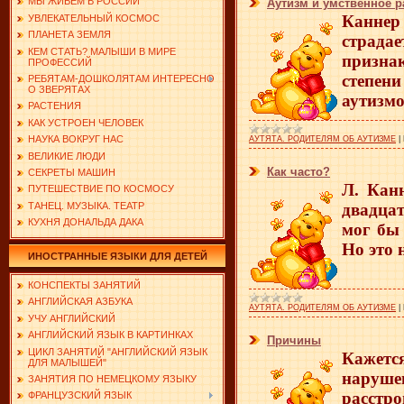
МЫ ЖИВЕМ В РОССИИ
Аутизм и умственное р
Каннер
УВЛЕКАТЕЛЬНЫЙ КОСМОС
ПЛАНЕТА ЗЕМЛЯ
страда
КЕМ СТАТЬ? МАЛЫШИ В МИРЕ
призна
ПРОФЕССИЙ
степен
РЕБЯТАМ-ДОШКОЛЯТАМ ИНТЕРЕСНО
О ЗВЕРЯТАХ
аутизмо
РАСТЕНИЯ
КАК УСТРОЕН ЧЕЛОВЕК
НАУКА ВОКРУГ НАС
АУТЯТА. РОДИТЕЛЯМ ОБ АУТИЗМЕ
|
ВЕЛИКИЕ ЛЮДИ
Как часто?
СЕКРЕТЫ МАШИН
Л. Кан
ПУТЕШЕСТВИЕ ПО КОСМОСУ
ТАНЕЦ. МУЗЫКА. ТЕАТР
двадца
КУХНЯ ДОНАЛЬДА ДАКА
мог бы 
Но это 
ИНОСТРАННЫЕ ЯЗЫКИ ДЛЯ ДЕТЕЙ
КОНСПЕКТЫ ЗАНЯТИЙ
АНГЛИЙСКАЯ АЗБУКА
АУТЯТА. РОДИТЕЛЯМ ОБ АУТИЗМЕ
|
УЧУ АНГЛИЙСКИЙ
АНГЛИЙСКИЙ ЯЗЫК В КАРТИНКАХ
Причины
ЦИКЛ ЗАНЯТИЙ "АНГЛИЙСКИЙ ЯЗЫК
Кажетс
ДЛЯ МАЛЫШЕЙ"
наруше
ЗАНЯТИЯ ПО НЕМЕЦКОМУ ЯЗЫКУ
расстро
ФРАНЦУЗСКИЙ ЯЗЫК