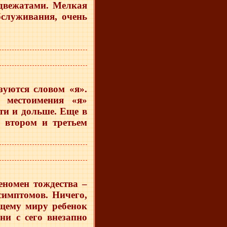
едвежатами. Мелкая
бслуживания, очень
зуются словом «я».
 местоимения «я»
ети и дольше. Еще в
 втором и третьем
еномен тождества –
имптомов. Ничего,
щему миру ребенок
ни с сего внезапно