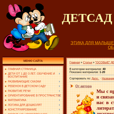
ДЕТСА
ЭТИКА ДЛЯ МАЛЫШ
О
МЕНЮ САЙТА
Главная
»
Статьи
»
"ОСОБЫЕ" ДЕ
В категории материалов
:
40
ГЛАВНАЯ СТРАНИЦА
Показано материалов
:
1-20
ДЕТИ ОТ 1 ДО 3 ЛЕТ. ОБУЧЕНИЕ И
ВОСПИТАНИЕ
Сортировать по
:
Дате
·
Названи
РАЗВИВАЮЩИЕ СКАЗКИ
От автора
РЕБЕНОК В ДЕТСКОМ САДУ
Мы с пр
РАЗВИТИЕ РЕЧИ
ОРИЕНТИРОВАНИЕ В ПРОСТРАНСТВЕ
и связа
МАТЕМАТИКА
нас в 
ЛОГИКА ДЛЯ ДОШКОЛЯТ
литера
КОНСТРУИРОВАНИЕ
диагнос