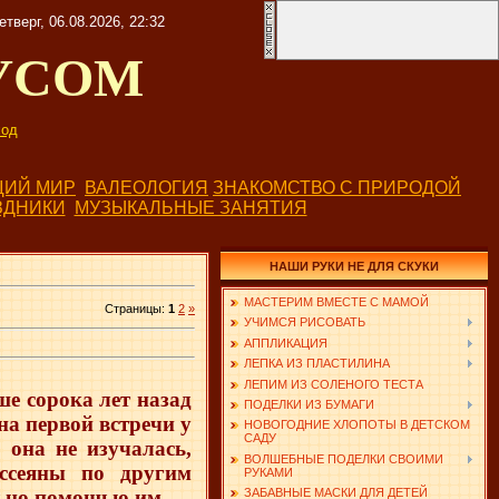
етверг, 06.08.2026, 22:32
УСОМ
од
ИЙ МИР
ВАЛЕОЛОГИЯ
ЗНАКОМСТВО С ПРИРОДОЙ
ЗДНИКИ
МУЗЫКАЛЬНЫЕ ЗАНЯТИЯ
НАШИ РУКИ НЕ ДЛЯ СКУКИ
МАСТЕРИМ ВМЕСТЕ С МАМОЙ
Страницы
:
1
2
»
УЧИМСЯ РИСОВАТЬ
АППЛИКАЦИЯ
ЛЕПКА ИЗ ПЛАСТИЛИНА
ЛЕПИМ ИЗ СОЛЕНОГО ТЕСТА
е сорока лет назад
ПОДЕЛКИ ИЗ БУМАГИ
на первой встречи у
НОВОГОДНИЕ ХЛОПОТЫ В ДЕТСКОМ
САДУ
 она не изучалась,
ВОЛШЕБНЫЕ ПОДЕЛКИ СВОИМИ
ссеяны по другим
РУКАМИ
льно помощью им.
ЗАБАВНЫЕ МАСКИ ДЛЯ ДЕТЕЙ