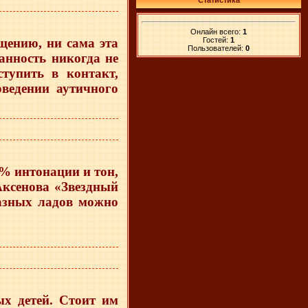
Статистика
Онлайн всего:
1
Гостей:
1
щению, ни сама эта
Пользователей:
0
анность никогда не
тупить в контакт,
ведении аутичного
 % интонации и тон,
Аксенова «Звездный
разных ладов можно
х детей. Стоит им