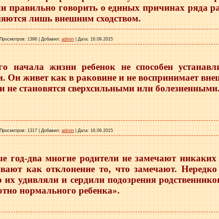
ли правильно говорить о единых причинах ряда ра
няются лишь внешним сходством.
Просмотров:
1396
|
Добавил:
admin
|
Дата:
16.09.2015
го начала жизни ребенок не способен устанавл
. Он живет как в раковине и не воспринимает вне
и не становятся сверхсильными или болезненными
Просмотров:
1317
|
Добавил:
admin
|
Дата:
16.09.2015
е год-два многие родители не замечают никаких
ивают как отклонение то, что замечают. Нередк
о их удивляли и сердили подозрения родственнико
тно нормального ребенка».