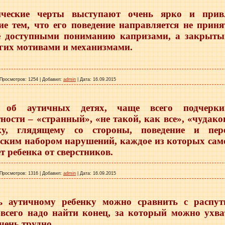
ические черты выступают очень ярко и прив
ие тем, что его поведение направляется не при
е доступными пониманию капризами, а закрыт
гих мотивами и механизмами.
Просмотров:
1254
|
Добавил:
admin
|
Дата:
16.09.2015
 об аутичных детях, чаще всего подчерки
ности – «странный», «не такой, как все», «чудак
ку, глядящему со стороны, поведение и пер
ским набором нарушений, каждое из которых само
т ребенка от сверстников.
Просмотров:
1316
|
Добавил:
admin
|
Дата:
16.09.2015
 аутичному ребенку можно сравнить с распут
всего надо найти конец, за который можно ухва
очень трудно.