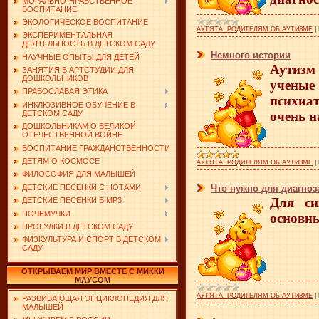
МОРАЛЬНО-НРАВСТВЕННОЕ
ВОСПИТАНИЕ
ЭКОЛОГИЧЕСКОЕ ВОСПИТАНИЕ
АУТЯТА. РОДИТЕЛЯМ ОБ АУТИЗМЕ
|
ЭКСПЕРИМЕНТАЛЬНАЯ
ДЕЯТЕЛЬНОСТЬ В ДЕТСКОМ САДУ
Немного истории
НАУЧНЫЕ ОПЫТЫ ДЛЯ ДЕТЕЙ
Аутизм 
ЗАНЯТИЯ В АРТСТУДИИ ДЛЯ
ДОШКОЛЬНИКОВ
ученые 
ПРАВОСЛАВАЯ ЭТИКА
психиат
ИНКЛЮЗИВНОЕ ОБУЧЕНИЕ В
ДЕТСКОМ САДУ
очень н
ДОШКОЛЬНИКАМ О ВЕЛИКОЙ
ОТЕЧЕСТВЕННОЙ ВОЙНЕ
ВОСПИТАНИЕ ГРАЖДАНСТВЕННОСТИ
ДЕТЯМ О КОСМОСЕ
АУТЯТА. РОДИТЕЛЯМ ОБ АУТИЗМЕ
|
ФИЛОСОФИЯ ДЛЯ МАЛЫШЕЙ
ДЕТСКИЕ ПЕСЕНКИ С НОТАМИ
Что нужно для диагноз
Для си
ДЕТСКИЕ ПЕСЕНКИ В MP3
ПОЧЕМУЧКИ
основны
ПРОГУЛКИ В ДЕТСКОМ САДУ
ФИЗКУЛЬТУРА И СПОРТ В ДЕТСКОМ
САДУ
ОТКРЫВАЕМ МИР ВМЕСТЕ С МИККИ
МАУСОМ
АУТЯТА. РОДИТЕЛЯМ ОБ АУТИЗМЕ
|
РАЗВИВАЮЩАЯ ЭНЦИКЛОПЕДИЯ ДЛЯ
МАЛЫШЕЙ