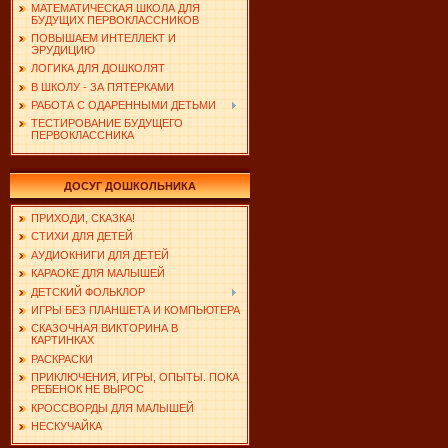
МАТЕМАТИЧЕСКАЯ ШКОЛА ДЛЯ
БУДУЩИХ ПЕРВОКЛАССНИКОВ
ПОВЫШАЕМ ИНТЕЛЛЕКТ И
ЭРУДИЦИЮ
ЛОГИКА ДЛЯ ДОШКОЛЯТ
В ШКОЛУ - ЗА ПЯТЕРКАМИ
РАБОТА С ОДАРЕННЫМИ ДЕТЬМИ
ТЕСТИРОВАНИЕ БУДУЩЕГО
ПЕРВОКЛАССНИКА
ДОСУГ ДОШКОЛЬНИКА
ПРИХОДИ, СКАЗКА!
СТИХИ ДЛЯ ДЕТЕЙ
АУДИОКНИГИ ДЛЯ ДЕТЕЙ
КАРАОКЕ ДЛЯ МАЛЫШЕЙ
ДЕТСКИЙ ФОЛЬКЛОР
ИГРЫ БЕЗ ПЛАНШЕТА И КОМПЬЮТЕРА
СКАЗОЧНАЯ ВИКТОРИНА В
КАРТИНКАХ
РАСКРАСКИ
ПРИКЛЮЧЕНИЯ, ИГРЫ, ОПЫТЫ. ПОКА
РЕБЕНОК НЕ ВЫРОС
КРОССВОРДЫ ДЛЯ МАЛЫШЕЙ
НЕСКУЧАЙКА