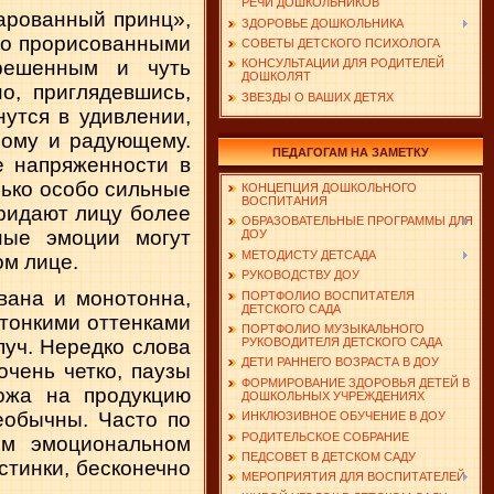
РЕЧИ ДОШКОЛЬНИКОВ
арованный принц»,
ЗДОРОВЬЕ ДОШКОЛЬНИКА
дто прорисованными
СОВЕТЫ ДЕТСКОГО ПСИХОЛОГА
решенным и чуть
КОНСУЛЬТАЦИИ ДЛЯ РОДИТЕЛЕЙ
ДОШКОЛЯТ
о, приглядевшись,
ЗВЕЗДЫ О ВАШИХ ДЕТЯХ
нутся в удивлении,
ному и радующему.
ПЕДАГОГАМ НА ЗАМЕТКУ
е напряженности в
лько особо сильные
КОНЦЕПЦИЯ ДОШКОЛЬНОГО
ВОСПИТАНИЯ
ридают лицу более
ОБРАЗОВАТЕЛЬНЫЕ ПРОГРАММЫ ДЛЯ
ные эмоции могут
ДОУ
МЕТОДИСТУ ДЕТСАДА
ом лице.
РУКОВОДСТВУ ДОУ
вана и монотонна,
ПОРТФОЛИО ВОСПИТАТЕЛЯ
ДЕТСКОГО САДА
 тонкими оттенками
ПОРТФОЛИО МУЗЫКАЛЬНОГО
пуч. Нередко слова
РУКОВОДИТЕЛЯ ДЕТСКОГО САДА
ДЕТИ РАННЕГО ВОЗРАСТА В ДОУ
очень четко, паузы
ФОРМИРОВАНИЕ ЗДОРОВЬЯ ДЕТЕЙ В
ожа на продукцию
ДОШКОЛЬНЫХ УЧРЕЖДЕНИЯХ
еобычны. Часто по
ИНКЛЮЗИВНОЕ ОБУЧЕНИЕ В ДОУ
РОДИТЕЛЬСКОЕ СОБРАНИЕ
ом эмоциональном
ПЕДСОВЕТ В ДЕТСКОМ САДУ
стинки, бесконечно
МЕРОПРИЯТИЯ ДЛЯ ВОСПИТАТЕЛЕЙ