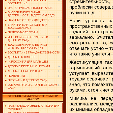
МОРАЛЬНО-НРАВСТВЕННОЕ
стремительность
ВОСПИТАНИЕ
проблески соверш
ЭКОЛОГИЧЕСКОЕ ВОСПИТАНИЕ
ручки и т. д.
ЭКСПЕРИМЕНТАЛЬНАЯ
ДЕЯТЕЛЬНОСТЬ В ДЕТСКОМ САДУ
Если уровень ра
НАУЧНЫЕ ОПЫТЫ ДЛЯ ДЕТЕЙ
ЗАНЯТИЯ В АРТСТУДИИ ДЛЯ
пространственны
ДОШКОЛЬНИКОВ
заданий на стран
ПРАВОСЛАВАЯ ЭТИКА
зеркально. Учите
ИНКЛЮЗИВНОЕ ОБУЧЕНИЕ В
ДЕТСКОМ САДУ
смотреть на то,
к
ДОШКОЛЬНИКАМ О ВЕЛИКОЙ
отвечать устно – т
ОТЕЧЕСТВЕННОЙ ВОЙНЕ
ВОСПИТАНИЕ ГРАЖДАНСТВЕННОСТИ
что такие учителя 
ДЕТЯМ О КОСМОСЕ
Жестикуляция так
ФИЛОСОФИЯ ДЛЯ МАЛЫШЕЙ
ДЕТСКИЕ ПЕСЕНКИ С НОТАМИ
гармоничный анс
ДЕТСКИЕ ПЕСЕНКИ В MP3
уступает выразит
ПОЧЕМУЧКИ
трудом осваивает 
ПРОГУЛКИ В ДЕТСКОМ САДУ
зная, что помахат
ФИЗКУЛЬТУРА И СПОРТ В ДЕТСКОМ
САДУ
руками, стоя к чел
ОТКРЫВАЕМ МИР ВМЕСТЕ С МИККИ
Мимика не перед
МАУСОМ
различались между 
РАЗВИВАЮЩАЯ ЭНЦИКЛОПЕДИЯ ДЛЯ
их мимика обладае
МАЛЫШЕЙ