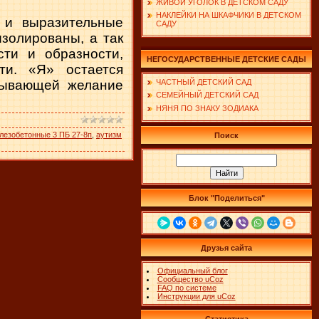
ЖИВОЙ УГОЛОК В ДЕТСКОМ САДУ
НАКЛЕЙКИ НА ШКАФЧИКИ В ДЕТСКОМ
 и выразительные
САДУ
изолированы, а так
ти и образности,
НЕГОСУДАРСТВЕННЫЕ ДЕТСКИЕ САДЫ
ти. «Я» остается
зывающей желание
ЧАСТНЫЙ ДЕТСКИЙ САД
СЕМЕЙНЫЙ ДЕТСКИЙ САД
НЯНЯ ПО ЗНАКУ ЗОДИАКА
лезобетонные 3 ПБ 27-8п
,
аутизм
Поиск
Блок "Поделиться"
Друзья сайта
Официальный блог
Сообщество uCoz
FAQ по системе
Инструкции для uCoz