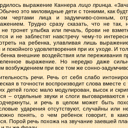
ердилось выражение Каннера
лицо принца.
«Зач
 Обычно это миловидные дети с тонкими, как бу
шом чертами лица и задумчиво-сонным, от
жением. Трудно сразу сказать, что не так, н
 не тронет улыбка или печаль, брови не взмет
утся и не заблестят навстречу чему-то интерес
треть на ребенка, улавливая лишь выражени
 и покойного удовлетворения при их уходе. И то
ебенка внешние воздействия или переживания п
еленное выражение. Но нередко даже силь
м возбуждением при все том же сонно-задумчив
ительность речи. Речь от себя слабо интониро
ческая в точности воспроизводит слова вместе с
их детей голос мало модулирован, высок и скри
ся – отдельные звуки и слоги выговариваются 
одчеркнуты, и речь в целом может быть пох
словые ударения отсутствуют, случайны или н
можно понять, о чем ребенок говорит, в как
ся. Порой речь похожа на звучание заевшей пла
и ту же фразу.