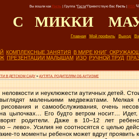
Ч
Вы вошли как
Гость
|
Группа
"
Гости
"
Приветствую Вас
Гость
|
RSS
Д С МИККИ МА
Главная
|
Мой профиль
|
Выход
|
Вх
ЕЙ
КОМПЛЕКСНЫЕ ЗАНЯТИЯ
В МИРЕ КНИГ
ОКРУЖАЮЩ
БЖ
ПРЕЗЕНТАЦИИ МАЛЫШАМ
ИЗО
РУЧНОЙ ТРУД
ПРА
ТИ В ДЕТСКОМ САДУ
»
АУТЯТА. РОДИТЕЛЯМ ОБ АУТИЗМЕ
 неловкости и неуклюжести аутичных детей. Стои
 выглядят маленькими медвежатами. Мелкая м
 рисования и самообслуживания, очень несов
 на цыпочках… Его будто ветром носит… Идет, 
оворят родители. Даже в 10–12 лет ребено
о – лево». Усилия не соотносятся с целью дейс
 какие-то моменты ребенок может вдруг проявить 