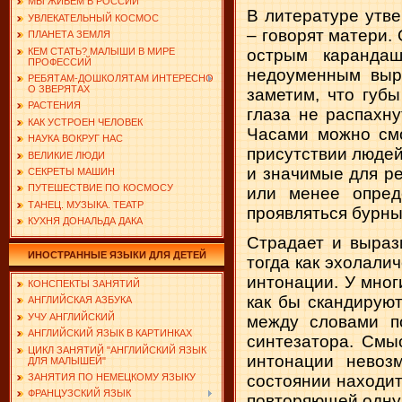
МЫ ЖИВЕМ В РОССИИ
В литературе утв
УВЛЕКАТЕЛЬНЫЙ КОСМОС
– говорят матери.
ПЛАНЕТА ЗЕМЛЯ
КЕМ СТАТЬ? МАЛЫШИ В МИРЕ
острым каранда
ПРОФЕССИЙ
недоуменным выра
РЕБЯТАМ-ДОШКОЛЯТАМ ИНТЕРЕСНО
О ЗВЕРЯТАХ
заметим, что губы
РАСТЕНИЯ
глаза не распахн
КАК УСТРОЕН ЧЕЛОВЕК
Часами можно смо
НАУКА ВОКРУГ НАС
присутствии людей
ВЕЛИКИЕ ЛЮДИ
и значимые для р
СЕКРЕТЫ МАШИН
ПУТЕШЕСТВИЕ ПО КОСМОСУ
или менее опред
ТАНЕЦ. МУЗЫКА. ТЕАТР
проявляться бурны
КУХНЯ ДОНАЛЬДА ДАКА
Страдает и выраз
ИНОСТРАННЫЕ ЯЗЫКИ ДЛЯ ДЕТЕЙ
тогда как эхолали
интонации. У мног
КОНСПЕКТЫ ЗАНЯТИЙ
как бы скандируют
АНГЛИЙСКАЯ АЗБУКА
УЧУ АНГЛИЙСКИЙ
между словами п
АНГЛИЙСКИЙ ЯЗЫК В КАРТИНКАХ
синтезатора. Смы
ЦИКЛ ЗАНЯТИЙ "АНГЛИЙСКИЙ ЯЗЫК
интонации невоз
ДЛЯ МАЛЫШЕЙ"
состоянии находит
ЗАНЯТИЯ ПО НЕМЕЦКОМУ ЯЗЫКУ
ФРАНЦУЗСКИЙ ЯЗЫК
повторяющей одну 