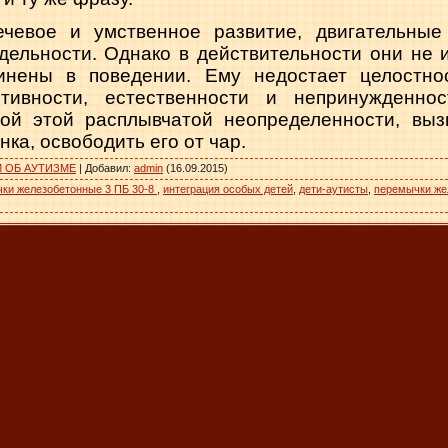
чевое и умственное развитие, двигательные
дельности. Однако в действительности они не 
инены в поведении. Ему недостает целостнос
итивности, естественности и непринужденнос
сой этой расплывчатой неопределенности, вы
ка, освободить его от чар.
М ОБ АУТИЗМЕ
|
Добавил
:
admin
(16.09.2015)
ки железобетонные 3 ПБ 30-8
,
интеграция особых детей
,
дети-аутисты
,
перемычки же