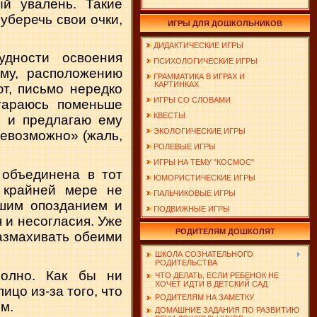
й увалень. Такие
беречь свои очки,
ИГРЫ ДЛЯ ДОШКОЛЬНИКОВ
ДИДАКТИЧЕСКИЕ ИГРЫ
удности освоения
ПСИХОЛОГИЧЕСКИЕ ИГРЫ
му, расположению
ГРАММАТИКА В ИГРАХ И
КАРТИНКАХ
т, письмо нередко
ИГРЫ СО СЛОВАМИ
стараюсь поменьше
КВЕСТЫ
, и предлагаю ему
ЭКОЛОГИЧЕСКИЕ ИГРЫ
 невозможно» (жаль,
РОЛЕВЫЕ ИГРЫ
ИГРЫ НА ТЕМУ "КОСМОС"
 объединена в тот
ЮМОРИСТИЧЕСКИЕ ИГРЫ
 крайней мере не
ПАЛЬЧИКОВЫЕ ИГРЫ
ьшим опозданием и
ПОДВИЖНЫЕ ИГРЫ
 и несогласия. Уже
РОДИТЕЛЯМ ДОШКОЛЯТ
размахивать обеими
ШКОЛА СОЗНАТЕЛЬНОГО
РОДИТЕЛЬСТВА
полно. Как бы ни
ЧТО ДЕЛАТЬ, ЕСЛИ РЕБЕНОК НЕ
ХОЧЕТ ИДТИ В ДЕТСКИЙ САД
ицо из-за того, что
РОДИТЕЛЯМ НА ЗАМЕТКУ
м.
ДОМАШНИЕ ЗАДАНИЯ ПО РАЗВИТИЮ