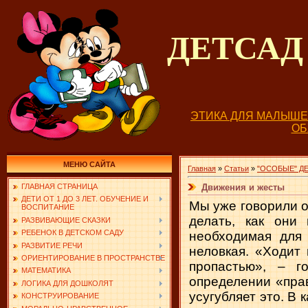
ДЕТСА
ЭТИКА ДЛЯ МАЛЫШ
О
МЕНЮ САЙТА
Главная
»
Статьи
»
"ОСОБЫЕ" ДЕ
Движения и жесты
ГЛАВНАЯ СТРАНИЦА
ДЕТИ ОТ 1 ДО 3 ЛЕТ. ОБУЧЕНИЕ И
Мы уже говорили о
ВОСПИТАНИЕ
делать, как они
РАЗВИВАЮЩИЕ СКАЗКИ
РЕБЕНОК В ДЕТСКОМ САДУ
необходимая для
РАЗВИТИЕ РЕЧИ
неловкая. «Ходит
ОРИЕНТИРОВАНИЕ В ПРОСТРАНСТВЕ
пропастью», – г
МАТЕМАТИКА
определении «прав
ЛОГИКА ДЛЯ ДОШКОЛЯТ
усугубляет это. В
КОНСТРУИРОВАНИЕ