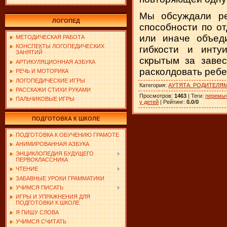
Мы обсуждали ре
ЛОГОПЕД
способности по от
или иначе объед
МЕТОДИЧЕСКАЯ РАБОТА
КОНСПЕКТЫ ЛОГОПЕДИЧЕСКИХ
гибкости и инту
ЗАНЯТИЙ
скрытым за заве
АРТИКУЛЯЦИОННАЯ АЗБУКА
расколдовать ребен
РЕЧЬ И МОТОРИКА
ЛОГОПЕДИЧЕСКИЕ ИГРЫ
Категория
:
АУТЯТА. РОДИТЕЛЯ
РАССКАЖИ СТИХИ РУКАМИ
Просмотров
:
1463
|
Теги
:
перемыч
ПАЛЬЧИКОВЫЕ ИГРЫ
у детей
|
Рейтинг
:
0.0
/
0
ПОДГОТОВКА К ШКОЛЕ
ПОДГОТОВКА К ОБУЧЕНИЮ ГРАМОТЕ
АНИМИРОВАННАЯ АЗБУКА
ЭНЦИКЛОПЕДИЯ БУДУЩЕГО
ПЕРВОКЛАССНИКА
ЧТЕНИЕ
ЗАБАВНЫЕ УРОКИ ГРАММАТИКИ
УЧИМСЯ ПИСАТЬ
ИГРЫ И УПРАЖНЕНИЯ ДЛЯ
ПОДГОТОВКИ К ШКОЛЕ
Я ПИШУ СЛОВА
УЧИМСЯ СЧИТАТЬ