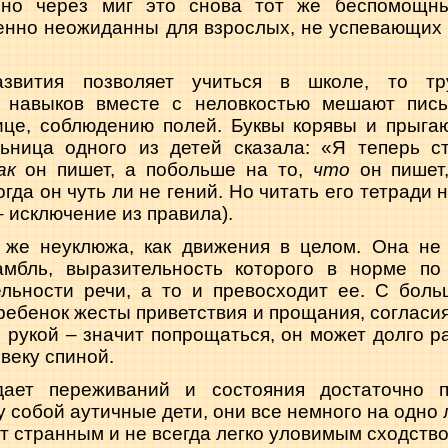
, но через миг это снова тот же беспомощны
енно неожиданны для взрослых, не успевающих у
звития позволяет учиться в школе, то тр
х навыков вместе с неловкостью мешают пись
ице, соблюдению полей. Буквы корявы и прыгаю
льница одного из детей сказала: «Я теперь 
ак
он пишет, а побольше на то,
что
он пишет
огда он чуть ли не гений. Но читать его тетради
– исключение из правила).
 же неуклюжа, как движения в целом. Она не
амбль, выразительность которого в норме по
ельности речи, а то и превосходит ее. С бол
ребенок жесты приветствия и прощания, согласия
ь рукой – значит попрощаться, он может долго 
овеку спиной.
ает переживаний и состояния достаточно 
собой аутичные дети, они все немного на одно л
т странным и не всегда легко уловимым сходство