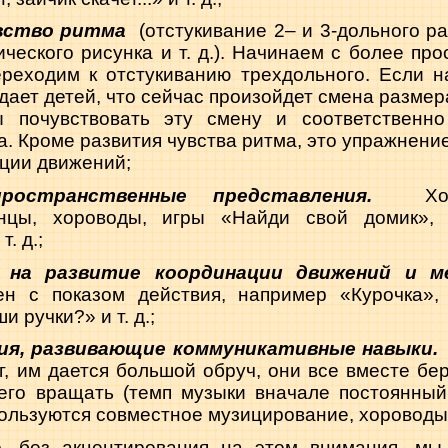
вство ритма
(отстукивание 2– и 3-дольного р
ческого рисунка и т. д.). Начинаем с более прос
ереходим к отстукиванию трехдольного. Если н
дает детей, что сейчас произойдет смена размер
 почувствовать эту смену и соответственно
а. Кроме развития чувства ритма, это упражнени
ции движений;
ространственные представления.
Х
анцы, хороводы, игры «Найди свой домик», 
. д.;
 на развитие координации движений и м
ен с показом действия, например «Курочка»,
и ручки?» и т. д.;
ия, развивающие коммуникативные навыки.
уг, им дается большой обруч, они все вместе бер
его вращать (темп музыки вначале постоянный
пользуются совместное музицирование, хороводы и
о, без акцентирования на этом внимания, мы