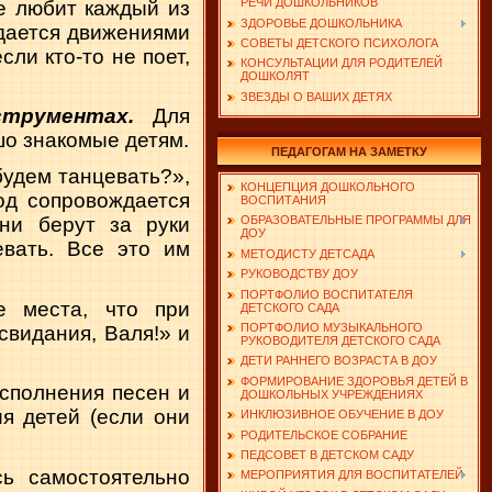
РЕЧИ ДОШКОЛЬНИКОВ
е любит каждый из
ЗДОРОВЬЕ ДОШКОЛЬНИКА
дается движениями
СОВЕТЫ ДЕТСКОГО ПСИХОЛОГА
сли кто-то не поет,
КОНСУЛЬТАЦИИ ДЛЯ РОДИТЕЛЕЙ
ДОШКОЛЯТ
ЗВЕЗДЫ О ВАШИХ ДЕТЯХ
струментах.
Для
шо знакомые детям.
ПЕДАГОГАМ НА ЗАМЕТКУ
будем танцевать?»,
КОНЦЕПЦИЯ ДОШКОЛЬНОГО
од сопровождается
ВОСПИТАНИЯ
ни берут за руки
ОБРАЗОВАТЕЛЬНЫЕ ПРОГРАММЫ ДЛЯ
ДОУ
евать. Все это им
МЕТОДИСТУ ДЕТСАДА
РУКОВОДСТВУ ДОУ
ПОРТФОЛИО ВОСПИТАТЕЛЯ
е места, что при
ДЕТСКОГО САДА
ПОРТФОЛИО МУЗЫКАЛЬНОГО
 свидания, Валя!» и
РУКОВОДИТЕЛЯ ДЕТСКОГО САДА
ДЕТИ РАННЕГО ВОЗРАСТА В ДОУ
ФОРМИРОВАНИЕ ЗДОРОВЬЯ ДЕТЕЙ В
исполнения песен и
ДОШКОЛЬНЫХ УЧРЕЖДЕНИЯХ
я детей (если они
ИНКЛЮЗИВНОЕ ОБУЧЕНИЕ В ДОУ
РОДИТЕЛЬСКОЕ СОБРАНИЕ
ПЕДСОВЕТ В ДЕТСКОМ САДУ
сь самостоятельно
МЕРОПРИЯТИЯ ДЛЯ ВОСПИТАТЕЛЕЙ