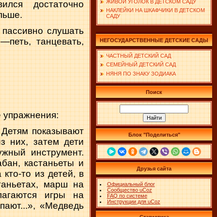
ЖИВОЙ УГОЛОК В ДЕТСКОМ САДУ
ился достаточно
НАКЛЕЙКИ НА ШКАФЧИКИ В ДЕТСКОМ
льше.
САДУ
о пассивно слушать
—петь, танцевать,
НЕГОСУДАРСТВЕННЫЕ ДЕТСКИЕ САДЫ
ЧАСТНЫЙ ДЕТСКИЙ САД
СЕМЕЙНЫЙ ДЕТСКИЙ САД
НЯНЯ ПО ЗНАКУ ЗОДИАКА
Поиск
 упражнения:
. Детям показывают
Блок "Поделиться"
з них, затем дети
ужный инструмент.
бан, кастаньеты и
Друзья сайта
кто-то из детей, в
таньетах, марш на
Официальный блог
Сообщество uCoz
лагаются игры на
FAQ по системе
Инструкции для uCoz
ают...», «Медведь