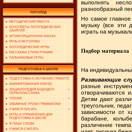
выполнять несл
разнообразный пе
ЛОГОПЕД
Но самое главное 
МЕТОДИЧЕСКАЯ РАБОТА
музыку (все эти 
КОНСПЕКТЫ ЛОГОПЕДИЧЕСКИХ
играть на музыкал
ЗАНЯТИЙ
АРТИКУЛЯЦИОННАЯ АЗБУКА
РЕЧЬ И МОТОРИКА
ЛОГОПЕДИЧЕСКИЕ ИГРЫ
Подбор материала
РАССКАЖИ СТИХИ РУКАМИ
ПАЛЬЧИКОВЫЕ ИГРЫ
На индивидуальных
ПОДГОТОВКА К ШКОЛЕ
Развивающие слу
ПОДГОТОВКА К ОБУЧЕНИЮ ГРАМОТЕ
АНИМИРОВАННАЯ АЗБУКА
разные инструмен
ЭНЦИКЛОПЕДИЯ БУДУЩЕГО
отворачиваются и
ПЕРВОКЛАССНИКА
Детям дают разли
ЧТЕНИЕ
ЗАБАВНЫЕ УРОКИ ГРАММАТИКИ
треугольник, педа
УЧИМСЯ ПИСАТЬ
зависимости от х
ИГРЫ И УПРАЖНЕНИЯ ДЛЯ
барабане, колыб
ПОДГОТОВКИ К ШКОЛЕ
Я ПИШУ СЛОВА
различение темпа
УЧИМСЯ СЧИТАТЬ
идет, лисичка бежит,