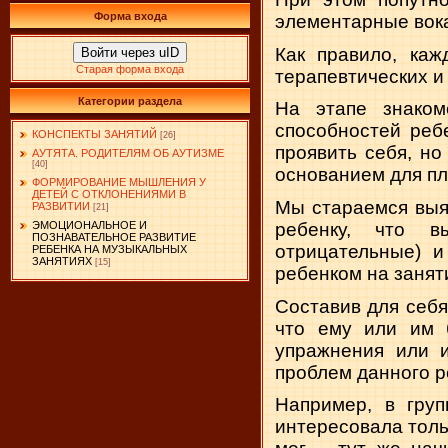
Форма входа
элементарные вока
Как правило, каж
Войти через uID
Старая форма входа
терапевтических и
Категории раздела
На этапе знаком
способностей реб
КОНСПЕКТЫ ЗАНЯТИЙ
[26]
проявить себя, но
АУТЯТА. РОДИТЕЛЯМ ОБ АУТИЗМЕ
[40]
основанием для п
ФОРМИРОВАНИЕ МЫШЛЕНИЯ У
ДЕТЕЙ С ОТКЛОНЕНИЯМИ В
Мы стараемся выяс
РАЗВИТИИ
[21]
ЭМОЦИОНАЛЬНОЕ И
ребенку, что в
ПОЗНАВАТЕЛЬНОЕ РАЗВИТИЕ
отрицательные) и
РЕБЕНКА НА МУЗЫКАЛЬНЫХ
ЗАНЯТИЯХ
[15]
ребенком на занят
Составив для себя
что ему или им 
упражнения или 
проблем данного р
Например, в груп
интересовала толь