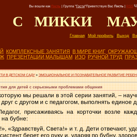
Ч
Вы вошли как
Гость
|
Группа
"
Гости
"
Приветствую Вас
Гость
|
RSS
Д С МИККИ МА
Главная
|
Мой профиль
|
Выход
|
Вх
ЕЙ
КОМПЛЕКСНЫЕ ЗАНЯТИЯ
В МИРЕ КНИГ
ОКРУЖАЮЩ
БЖ
ПРЕЗЕНТАЦИИ МАЛЫШАМ
ИЗО
РУЧНОЙ ТРУД
ПРА
ТИ В ДЕТСКОМ САДУ
»
ЭМОЦИОНАЛЬНОЕ И ПОЗНАВАТЕЛЬНОЕ РАЗВИТИЕ РЕБЕН
ятия для детей с серьезными проблемами общения
которую мы решали в этой серии занятий, – науч
 друг с другом и с педагогом, выполнять единое 
Педагог, присаживаясь на корточки возле кажд
 на бубне:
», «Здравствуй, Света!» и т. д. Дети отвечают, уд
систент берет его руку и, ударяя по бубну, здоров