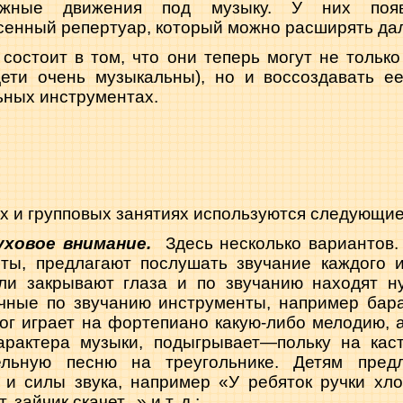
ожные движения под музыку. У них появ
сенный репертуар, который можно расширять да
состоит в том, что они теперь могут не тольк
дети очень музыкальны), но и воссоздавать ее
ьных инструментах.
 и групповых занятиях используются следующие
ховое внимание.
Здесь несколько вариантов
ты, предлагают послушать звучание каждого и
ли закрывают глаза и по звучанию находят н
чные по звучанию инструменты, например бара
гог играет на фортепиано какую-либо мелодию, а 
арактера музыки, подыгрывает—польку на кас
ельную песню на треугольнике. Детям пред
 и силы звука, например «У ребяток ручки хлоп
 зайчик скачет...» и т. д.;