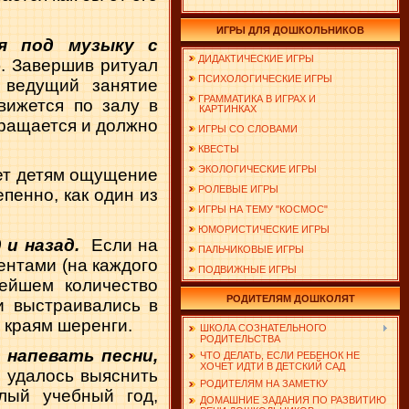
ИГРЫ ДЛЯ ДОШКОЛЬНИКОВ
я под музыку с
ДИДАКТИЧЕСКИЕ ИГРЫ
). Завершив ритуал
ПСИХОЛОГИЧЕСКИЕ ИГРЫ
а ведущий занятие
ГРАММАТИКА В ИГРАХ И
вижется по залу в
КАРТИНКАХ
кращается и должно
ИГРЫ СО СЛОВАМИ
КВЕСТЫ
ЭКОЛОГИЧЕСКИЕ ИГРЫ
ает детям ощущение
РОЛЕВЫЕ ИГРЫ
пенно, как один из
ИГРЫ НА ТЕМУ "КОСМОС"
ЮМОРИСТИЧЕСКИЕ ИГРЫ
и назад.
Если на
ПАЛЬЧИКОВЫЕ ИГРЫ
ентами (на каждого
ПОДВИЖНЫЕ ИГРЫ
нейшем количество
РОДИТЕЛЯМ ДОШКОЛЯТ
и выстраивались в
о краям шеренги.
ШКОЛА СОЗНАТЕЛЬНОГО
РОДИТЕЛЬСТВА
т
напевать песни,
ЧТО ДЕЛАТЬ, ЕСЛИ РЕБЕНОК НЕ
ХОЧЕТ ИДТИ В ДЕТСКИЙ САД
о удалось выяснить
РОДИТЕЛЯМ НА ЗАМЕТКУ
лый учебный год,
ДОМАШНИЕ ЗАДАНИЯ ПО РАЗВИТИЮ