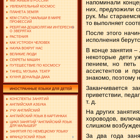
МЫ ЖИВЕМ В РОССИИ
напоминали конце
УВЛЕКАТЕЛЬНЫЙ КОСМОС
них, предложили 
ПЛАНЕТА ЗЕМЛЯ
рук. Мы стараемся,
КЕМ СТАТЬ? МАЛЫШИ В МИРЕ
ПРОФЕССИЙ
то выполняет соот
РЕБЯТАМ-ДОШКОЛЯТАМ ИНТЕРЕСНО
О ЗВЕРЯТАХ
После этого начи
РАСТЕНИЯ
исполнения берутс
КАК УСТРОЕН ЧЕЛОВЕК
НАУКА ВОКРУГ НАС
В конце занятия –
ВЕЛИКИЕ ЛЮДИ
некоторые дети у
СЕКРЕТЫ МАШИН
пением, но петь
ПУТЕШЕСТВИЕ ПО КОСМОСУ
ассистентов и пр
ТАНЕЦ. МУЗЫКА. ТЕАТР
знакомо, поэтому 
КУХНЯ ДОНАЛЬДА ДАКА
Заканчивается з
ИНОСТРАННЫЕ ЯЗЫКИ ДЛЯ ДЕТЕЙ
приветствии, педаг
КОНСПЕКТЫ ЗАНЯТИЙ
т. д.
АНГЛИЙСКАЯ АЗБУКА
УЧУ АНГЛИЙСКИЙ
На других занятия
АНГЛИЙСКИЙ ЯЗЫК В КАРТИНКАХ
хороводов, включ
ЦИКЛ ЗАНЯТИЙ "АНГЛИЙСКИЙ ЯЗЫК
слишком возбуждены
ДЛЯ МАЛЫШЕЙ"
ЗАНЯТИЯ ПО НЕМЕЦКОМУ ЯЗЫКУ
За два года заня
ФРАНЦУЗСКИЙ ЯЗЫК