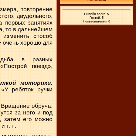
Статистика
азмера, повторение
Онлайн всего:
5
того, двудольного,
Гостей:
5
Пользователей:
0
а первых занятиях
а, то в дальнейшем
 изменить способ
е очень хорошо для
одьба в разных
«Построй поезд»,
елкой моторики.
 «У ребяток ручки
Вращение обруча:
утся за него и под
, затем его можно
 т. п.
 пытаемся решать