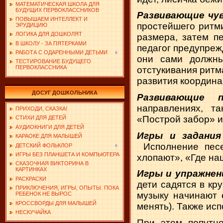
МАТЕМАТИЧЕСКАЯ ШКОЛА ДЛЯ
БУДУЩИХ ПЕРВОКЛАССНИКОВ
Развивающие чу
ПОВЫШАЕМ ИНТЕЛЛЕКТ И
простейшего ритми
ЭРУДИЦИЮ
ЛОГИКА ДЛЯ ДОШКОЛЯТ
размера, затем п
В ШКОЛУ - ЗА ПЯТЕРКАМИ
педагог предупреж
РАБОТА С ОДАРЕННЫМИ ДЕТЬМИ
они сами должны
ТЕСТИРОВАНИЕ БУДУЩЕГО
ПЕРВОКЛАССНИКА
отстукивания ритм
развития координа
ДОСУГ ДОШКОЛЬНИКА
Развивающие п
направлениях, т
ПРИХОДИ, СКАЗКА!
«Построй забор» и т
СТИХИ ДЛЯ ДЕТЕЙ
АУДИОКНИГИ ДЛЯ ДЕТЕЙ
Игры и задания
КАРАОКЕ ДЛЯ МАЛЫШЕЙ
Исполнение пес
ДЕТСКИЙ ФОЛЬКЛОР
ИГРЫ БЕЗ ПЛАНШЕТА И КОМПЬЮТЕРА
хлопают», «Где наш
СКАЗОЧНАЯ ВИКТОРИНА В
КАРТИНКАХ
Игры и упражнен
РАСКРАСКИ
дети садятся в кр
ПРИКЛЮЧЕНИЯ, ИГРЫ, ОПЫТЫ. ПОКА
музыку начинают 
РЕБЕНОК НЕ ВЫРОС
КРОССВОРДЫ ДЛЯ МАЛЫШЕЙ
менять). Также ис
НЕСКУЧАЙКА
При этом попутн