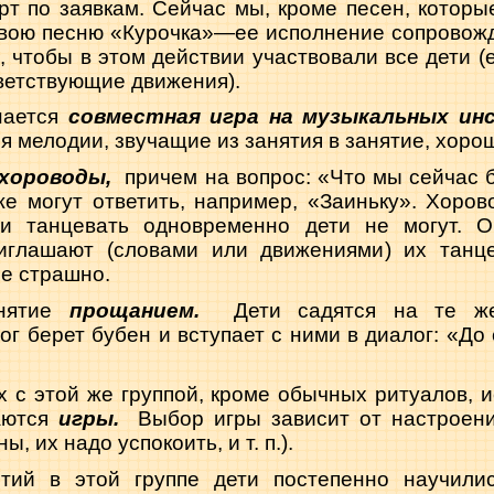
рт по заявкам. Сейчас мы, кроме песен, которы
свою песню «Курочка»—ее исполнение сопровож
 чтобы в этом действии участвовали все дети (е
ветствующие движения).
нается
совместная игра на музыкальных ин
я мелодии, звучащие из занятия в занятие, хоро
хороводы,
причем на вопрос: «Что мы сейчас 
же могут ответить, например, «Заиньку». Хоров
 и танцевать одновременно дети не могут. О
иглашают (словами или движениями) их танц
не страшно.
анятие
прощанием.
Дети садятся на те ж
ог берет бубен и вступает с ними в диалог: «До
х с этой же группой, кроме обычных ритуалов, 
аются
игры.
Выбор игры зависит от настроени
, их надо успокоить, и т. п.).
тий в этой группе дети постепенно научили