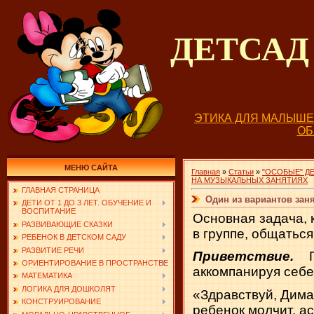
ДЕТСА
ЭТИКА ДЛЯ МАЛЫШ
О
МЕНЮ САЙТА
Главная
»
Статьи
»
"ОСОБЫЕ" ДЕ
НА МУЗЫКАЛЬНЫХ ЗАНЯТИЯХ
ГЛАВНАЯ СТРАНИЦА
Один из вариантов зан
ДЕТИ ОТ 1 ДО 3 ЛЕТ. ОБУЧЕНИЕ И
ВОСПИТАНИЕ
Основная задача, 
РАЗВИВАЮЩИЕ СКАЗКИ
в группе, общаться
РЕБЕНОК В ДЕТСКОМ САДУ
РАЗВИТИЕ РЕЧИ
Приветствие.
ОРИЕНТИРОВАНИЕ В ПРОСТРАНСТВЕ
аккомпанируя себе
МАТЕМАТИКА
ЛОГИКА ДЛЯ ДОШКОЛЯТ
«Здравствуй, Дима!
КОНСТРУИРОВАНИЕ
ребенок молчит, ас