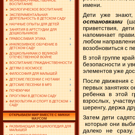
МОРАЛЬНО-НРАВСТВЕННОЕ
имени.
ВОСПИТАНИЕ
ЭКОЛОГИЧЕСКОЕ ВОСПИТАНИЕ
Дети уже знают,
ЭКСПЕРИМЕНТАЛЬНАЯ
ДЕЯТЕЛЬНОСТЬ В ДЕТСКОМ САДУ
остановками
(ш
НАУЧНЫЕ ОПЫТЫ ДЛЯ ДЕТЕЙ
приветствия, дет
ЗАНЯТИЯ В АРТСТУДИИ ДЛЯ
ДОШКОЛЬНИКОВ
напоминает прави
ПРАВОСЛАВАЯ ЭТИКА
любом направлении
ИНКЛЮЗИВНОЕ ОБУЧЕНИЕ В
возобновиться с п
ДЕТСКОМ САДУ
ДОШКОЛЬНИКАМ О ВЕЛИКОЙ
В этой группе кра
ОТЕЧЕСТВЕННОЙ ВОЙНЕ
ВОСПИТАНИЕ ГРАЖДАНСТВЕННОСТИ
безопасности и ув
ДЕТЯМ О КОСМОСЕ
элементов уже дос
ФИЛОСОФИЯ ДЛЯ МАЛЫШЕЙ
ДЕТСКИЕ ПЕСЕНКИ С НОТАМИ
После движения с
ДЕТСКИЕ ПЕСЕНКИ В MP3
первых занятиях о
ПОЧЕМУЧКИ
ребенка в этой г
ПРОГУЛКИ В ДЕТСКОМ САДУ
взрослых, участв
ФИЗКУЛЬТУРА И СПОРТ В ДЕТСКОМ
САДУ
шеренгу, держа дру
ОТКРЫВАЕМ МИР ВМЕСТЕ С МИККИ
Затем дети садят
МАУСОМ
которые они выби
РАЗВИВАЮЩАЯ ЭНЦИКЛОПЕДИЯ ДЛЯ
далеко не сразу
МАЛЫШЕЙ