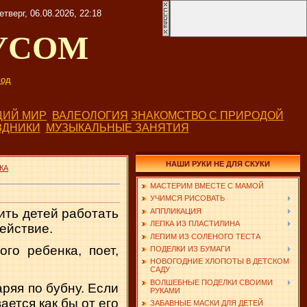
етверг, 06.08.2026, 22:18
УСОМ
од
ИЙ МИР
ВАЛЕОЛОГИЯ
ЗНАКОМСТВО С ПРИРОДОЙ
ЗДНИКИ
МУЗЫКАЛЬНЫЕ ЗАНЯТИЯ
НАШИ РУКИ НЕ ДЛЯ СКУКИ
КА
МАСТЕРИМ ВМЕСТЕ С МАМОЙ
УЧИМСЯ РИСОВАТЬ
ить детей работать
АППЛИКАЦИЯ
ЛЕПКА ИЗ ПЛАСТИЛИНА
действие.
ЛЕПИМ ИЗ СОЛЕНОГО ТЕСТА
ого ребенка, поет,
ПОДЕЛКИ ИЗ БУМАГИ
НОВОГОДНИЕ ХЛОПОТЫ В ДЕТСКОМ
САДУ
ВОЛШЕБНЫЕ ПОДЕЛКИ СВОИМИ
аряя по бубну. Если
РУКАМИ
ается как бы от его
ЗАБАВНЫЕ МАСКИ ДЛЯ ДЕТЕЙ