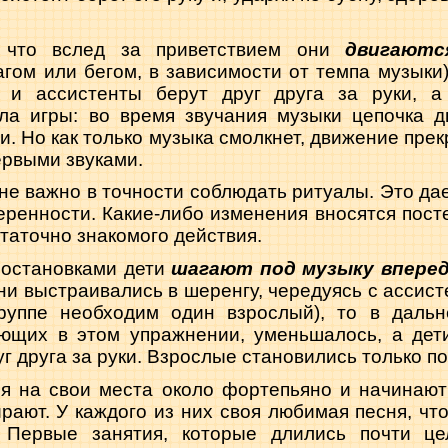
 что вслед за приветствием они
двигаютс
агом или бегом, в зависимости от темпа музыки
и и ассистенты берут друг друга за руки, 
ла игры: во время звучания музыки цепочка д
. Но как только музыка смолкнет, движение пре
ервыми звуками.
йне важно в точности соблюдать ритуалы. Это д
еренности. Какие-либо изменения вносятся посте
таточно знакомого действия.
 остановками дети
шагают под музыку вперед 
ни выстраивались в шеренгу, чередуясь с ассист
руппе необходим один взрослый), то в даль
ующих в этом упражнении, уменьшалось, а дет
г друга за руки. Взрослые становились только п
ся на свои места около фортепьяно и начинаю
рают. У каждого из них своя любимая песня, чт
. Первые занятия, которые длились почти це