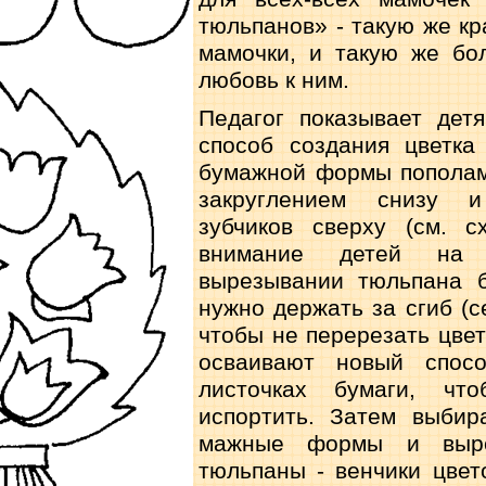
тюльпанов» - такую же кр
мамочки, и такую же бо
любовь к ним.
Педагог показывает дет
способ создания цветка
бумажной формы пополам
закруглением снизу и
зубчиков сверху (см. с
внимание детей на
вырезывании тюльпана 
нужно держать за сгиб (се
чтобы не перерезать цвет
осваивают новый спосо
листочках бумаги, чт
испортить. Затем выбир
мажные формы и выре
тюльпаны - венчики цвето