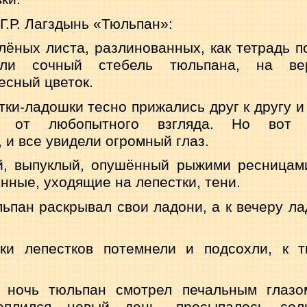
Г.Р. Лагздынь «Тюль­пан»:
ёных листа, разлино­ванных, как тетрадь п
или сочный стебель тюльпа­на, на ве
есный цветок.
ки-ладошки тесно при­жались друг к другу и
то от любопытного взгляда. Но вот 
 и все увидели огромный глаз.
, выпуклый, опушённый рыжими ресницами
нные, уходящие на лепестки, тени.
ьпан раскрывал свои ладони, а к вечеру л
ки лепестков потемне­ли и подсохли, к 
ночь тюльпан смотрел печальным глазо