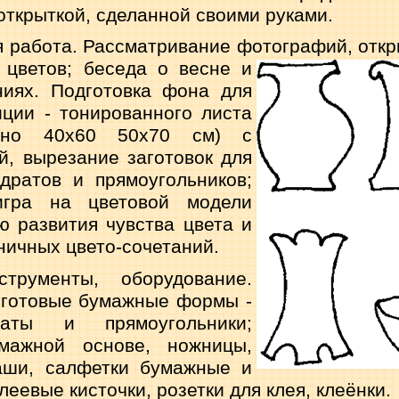
открыткой, сделанной своими руками.
 работа. Рассматрива­ние фотографий, откр
 цветов;
беседа о весне и
ниях. Подготовка фона для
ции - тонированного ли­ста
ерно 40x60 50x70 см) с
й, вырезание заготовок для
дратов и прямоугольников;
игра на цветовой модели
ю развития чувст­ва цвета и
ничных цвето-сочетаний.
трументы, оборудование.
 готовые бумажные фор­мы -
аты и прямоугольни­ки;
ажной основе, ножни­цы,
аши, салфетки бумаж­ные и
клеевые кисточки, розетки для клея, клеёнки.