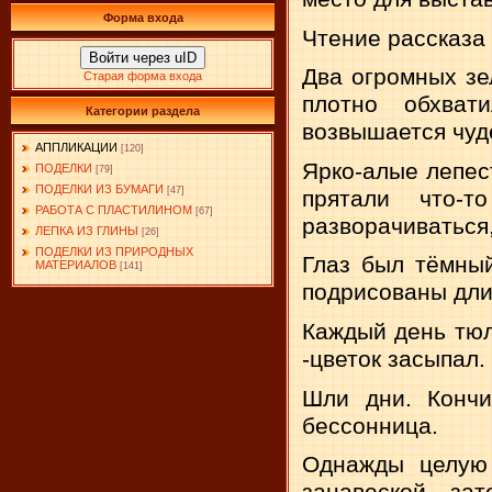
Форма входа
Чтение рассказа 
Войти через uID
Два огромных зел
Старая форма входа
плотно обхват
Категории раздела
возвышается чу­д
АППЛИКАЦИИ
[120]
Ярко-алые лепест
ПОДЕЛКИ
[79]
ПОДЕЛКИ ИЗ БУМАГИ
[47]
прятали что-
РАБОТА С ПЛАСТИЛИНОМ
[67]
разворачиваться,
ЛЕПКА ИЗ ГЛИНЫ
[26]
ПОДЕЛКИ ИЗ ПРИРОДНЫХ
Глаз был тёмный
МАТЕРИАЛОВ
[141]
подри­сованы дли
Каждый день тюл
-цветок засыпал.
Шли дни. Кончи
бессон­ница.
Однажды целую 