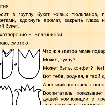
тия.
осит в группу букет жи­вых тюльпанов, п
ветами, вдохнуть аромат, закрыть глаза и
й букет.
хотворение Е. Благи­ниной:
маю, смотрю,
Что ж я завтра маме пода
Может, куклу?
Может быть, конфет? Нет!
Вот тебе, родная, в твой д
Аленький цветочек-огонёк
Воспитатель показывае
дущей композиции и пре
для всех-всех мамочек 