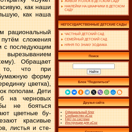
ЖИВОЙ УГОЛОК В ДЕТСКОМ САДУ
асивую, как на­ши
НАКЛЕЙКИ НА ШКАФЧИКИ В ДЕТСКОМ
САДУ
льшую, как на­ша
НЕГОСУДАРСТВЕННЫЕ ДЕТСКИЕ САДЫ
ям рациональ­ный
ЧАСТНЫЙ ДЕТСКИЙ САД
 путём сло­жения
СЕМЕЙНЫЙ ДЕТСКИЙ САД
НЯНЯ ПО ЗНАКУ ЗОДИАКА
 с по­следующим
 выре­зыванием
Поиск
хему). Обращает
 то, что при
бумажную форму
Блок "Поделиться"
рединку цвет­ка),
ок пополам. Дети
б на черно­вых
Друзья сайта
обы не бояться
ают цветные бу­
Официальный блог
Сообщество uCoz
зают красивые
FAQ по системе
Инструкции для uCoz
в, листья и сте­