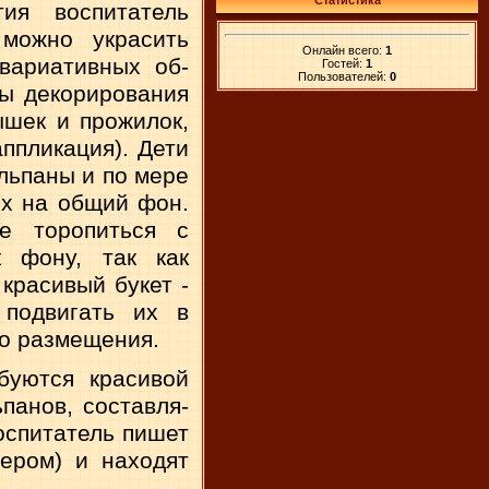
Статистика
ия воспитатель
 можно украсить
Онлайн всего:
1
 вариативных об­
Гостей:
1
Пользователей:
0
ы декорирова­ния
шек и про­жилок,
пплика­ция). Дети
ь­паны и по мере
их на общий фон.
не торопиться с
к фону, так как
красивый букет -
подвигать их в
го размещения.
буются красивой
панов, составля­
оспитатель пи­шет
ером) и на­ходят