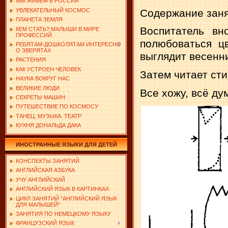
МЫ ЖИВЕМ В РОССИИ
Содержание заня
УВЛЕКАТЕЛЬНЫЙ КОСМОС
ПЛАНЕТА ЗЕМЛЯ
Воспитатель вн
КЕМ СТАТЬ? МАЛЫШИ В МИРЕ
ПРОФЕССИЙ
полюбо­ваться ц
РЕБЯТАМ-ДОШКОЛЯТАМ ИНТЕРЕСНО
О ЗВЕРЯТАХ
выглядит весенни
РАСТЕНИЯ
КАК УСТРОЕН ЧЕЛОВЕК
Затем читает сти
НАУКА ВОКРУГ НАС
ВЕЛИКИЕ ЛЮДИ
Все хожу, всё ду
СЕКРЕТЫ МАШИН
ПУТЕШЕСТВИЕ ПО КОСМОСУ
ТАНЕЦ. МУЗЫКА. ТЕАТР
КУХНЯ ДОНАЛЬДА ДАКА
ИНОСТРАННЫЕ ЯЗЫКИ ДЛЯ ДЕТЕЙ
КОНСПЕКТЫ ЗАНЯТИЙ
АНГЛИЙСКАЯ АЗБУКА
УЧУ АНГЛИЙСКИЙ
АНГЛИЙСКИЙ ЯЗЫК В КАРТИНКАХ
ЦИКЛ ЗАНЯТИЙ "АНГЛИЙСКИЙ ЯЗЫК
ДЛЯ МАЛЫШЕЙ"
ЗАНЯТИЯ ПО НЕМЕЦКОМУ ЯЗЫКУ
ФРАНЦУЗСКИЙ ЯЗЫК