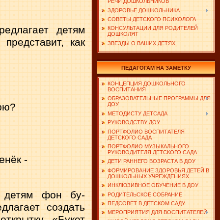
РЕЧИ ДОШКОЛЬНИКОВ
ЗДОРОВЬЕ ДОШКОЛЬНИКА
СОВЕТЫ ДЕТСКОГО ПСИХОЛОГА
редлагает детям
КОНСУЛЬТАЦИИ ДЛЯ РОДИТЕЛЕЙ
ДОШКОЛЯТ
 представит, как
ЗВЕЗДЫ О ВАШИХ ДЕТЯХ
ПЕДАГОГАМ НА ЗАМЕТКУ
КОНЦЕПЦИЯ ДОШКОЛЬНОГО
ВОСПИТАНИЯ
ОБРАЗОВАТЕЛЬНЫЕ ПРОГРАММЫ ДЛЯ
рю?
ДОУ
МЕТОДИСТУ ДЕТСАДА
РУКОВОДСТВУ ДОУ
ПОРТФОЛИО ВОСПИТАТЕЛЯ
ДЕТСКОГО САДА
ПОРТФОЛИО МУЗЫКАЛЬНОГО
РУКОВОДИТЕЛЯ ДЕТСКОГО САДА
енёк -
ДЕТИ РАННЕГО ВОЗРАСТА В ДОУ
ФОРМИРОВАНИЕ ЗДОРОВЬЯ ДЕТЕЙ В
.
ДОШКОЛЬНЫХ УЧРЕЖДЕНИЯХ
ИНКЛЮЗИВНОЕ ОБУЧЕНИЕ В ДОУ
т детям фон бу­
РОДИТЕЛЬСКОЕ СОБРАНИЕ
ПЕДСОВЕТ В ДЕТСКОМ САДУ
длагает создать
МЕРОПРИЯТИЯ ДЛЯ ВОСПИТАТЕЛЕЙ
открытку «Букет