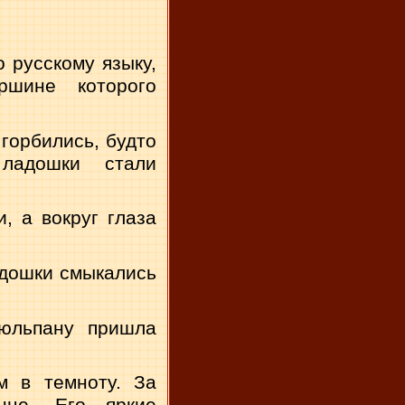
о русскому языку,
ршине которого
 горбились, будто
ладошки стали
, а вокруг глаза
адошки смыкались
тюльпану пришла
м в темноту. За