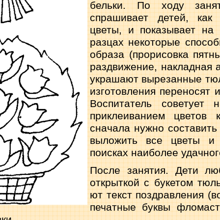
бельки. По ходу занят
спрашивает детей, как
цветы, и показывает на
разцах некоторые способ
образа (прорисовка пятны
раздвижение, накладная а
украшают вырезанные тюл
изготовления переносят 
Воспитатель советует 
приклеиванием цветов 
сначала нужно составить 
выложить все цветы и 
поисках наиболее удачно­
После занятия. Дети лю
открыткой с букетом тюль
ют текст поздравления (в
печатные буквы фломаст
ки.