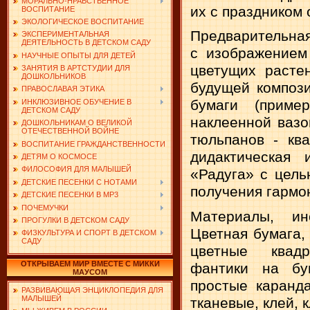
МОРАЛЬНО-НРАВСТВЕННОЕ
их с праздником 
ВОСПИТАНИЕ
ЭКОЛОГИЧЕСКОЕ ВОСПИТАНИЕ
Предварительная
ЭКСПЕРИМЕНТАЛЬНАЯ
ДЕЯТЕЛЬНОСТЬ В ДЕТСКОМ САДУ
с изображением
НАУЧНЫЕ ОПЫТЫ ДЛЯ ДЕТЕЙ
цветущих расте
ЗАНЯТИЯ В АРТСТУДИИ ДЛЯ
ДОШКОЛЬНИКОВ
будущей компози
ПРАВОСЛАВАЯ ЭТИКА
бумаги (прим
ИНКЛЮЗИВНОЕ ОБУЧЕНИЕ В
ДЕТСКОМ САДУ
наклеенной вазо
ДОШКОЛЬНИКАМ О ВЕЛИКОЙ
ОТЕЧЕСТВЕННОЙ ВОЙНЕ
тюльпанов - ква
ВОСПИТАНИЕ ГРАЖДАНСТВЕННОСТИ
дидактическая 
ДЕТЯМ О КОСМОСЕ
ФИЛОСОФИЯ ДЛЯ МАЛЫШЕЙ
«Радуга» с цель
ДЕТСКИЕ ПЕСЕНКИ С НОТАМИ
получения гармо
ДЕТСКИЕ ПЕСЕНКИ В MP3
ПОЧЕМУЧКИ
Материалы, инс
ПРОГУЛКИ В ДЕТСКОМ САДУ
Цветная бумага,
ФИЗКУЛЬТУРА И СПОРТ В ДЕТСКОМ
САДУ
цветные квадр
ОТКРЫВАЕМ МИР ВМЕСТЕ С МИККИ
фантики на бум
МАУСОМ
простые каранд
РАЗВИВАЮЩАЯ ЭНЦИКЛОПЕДИЯ ДЛЯ
МАЛЫШЕЙ
тканевые, клей, 