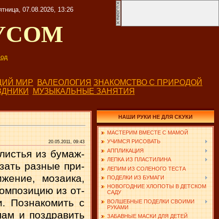
ятница, 07.08.2026, 13:26
УСОМ
од
ИЙ МИР
ВАЛЕОЛОГИЯ
ЗНАКОМСТВО С ПРИРОДОЙ
ЗДНИКИ
МУЗЫКАЛЬНЫЕ ЗАНЯТИЯ
НАШИ РУКИ НЕ ДЛЯ СКУКИ
МАСТЕРИМ ВМЕСТЕ С МАМОЙ
УЧИМСЯ РИСОВАТЬ
20.05.2011, 09:43
АППЛИКАЦИЯ
листья из бумаж­
ЛЕПКА ИЗ ПЛАСТИЛИНА
зать разные при­
ЛЕПИМ ИЗ СОЛЕНОГО ТЕСТА
ижение, мозаика,
ПОДЕЛКИ ИЗ БУМАГИ
НОВОГОДНИЕ ХЛОПОТЫ В ДЕТСКОМ
композицию из от­
САДУ
и. Познакомить с
ВОЛШЕБНЫЕ ПОДЕЛКИ СВОИМИ
РУКАМИ
мам и поздравить
ЗАБАВНЫЕ МАСКИ ДЛЯ ДЕТЕЙ