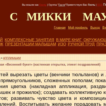
П
Вы вошли как
Гость
|
Группа
"
Гости
"
Приветствую Вас
Гость
|
RSS
Д С МИККИ МА
Главная
|
Мой профиль
|
Выход
|
Вх
ЕЙ
КОМПЛЕКСНЫЕ ЗАНЯТИЯ
В МИРЕ КНИГ
ОКРУЖАЮЩ
БЖ
ПРЕЗЕНТАЦИИ МАЛЫШАМ
ИЗО
РУЧНОЙ ТРУД
ПРА
Д
»
АППЛИКАЦИИ
ая «Весенний букет» (настенная открытка, этикет поздравлений)
етей вырезать цветы (венчики тюльпанов) и 
 прямоугольников, сло­женных пополам; пока
ия цветка (накладная аппликация, раздв
ышек и прожилок); созда­вать коллективную 
ов; развивать чувство цвета и композици
авлений. Воспитывать жела­ние порадовать 