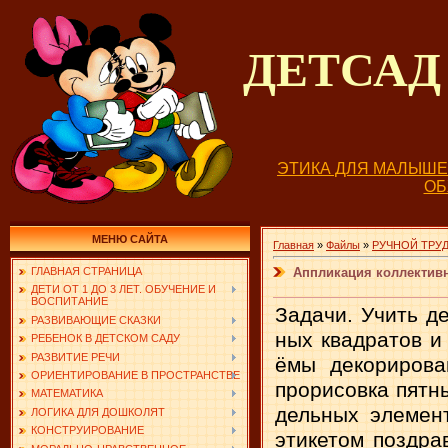
ДЕТСА
ЭТИКА ДЛЯ МАЛЫШ
О
МЕНЮ САЙТА
Главная
»
Файлы
»
РУЧНОЙ ТРУ
Аппликация коллективн
ГЛАВНАЯ СТРАНИЦА
ДЕТИ ОТ 1 ДО 3 ЛЕТ. ОБУЧЕНИЕ И
ВОСПИТАНИЕ
Задачи. Учить д
РАЗВИВАЮЩИЕ СКАЗКИ
ных квадратов и
РЕБЕНОК В ДЕТСКОМ САДУ
РАЗВИТИЕ РЕЧИ
ёмы декорирован
ОРИЕНТИРОВАНИЕ В ПРОСТРАНСТВЕ
про­рисовка пятн
МАТЕМАТИКА
дельных элемент
ЛОГИКА ДЛЯ ДОШКОЛЯТ
КОНСТРУИРОВАНИЕ
эти­кетом поздр