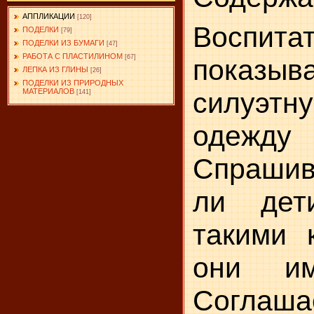
АППЛИКАЦИИ
[120]
Воспита
ПОДЕЛКИ
[79]
ПОДЕЛКИ ИЗ БУМАГИ
[47]
РАБОТА С ПЛАСТИЛИНОМ
[67]
показы
ЛЕПКА ИЗ ГЛИНЫ
[26]
ПОДЕЛКИ ИЗ ПРИРОДНЫХ
МАТЕРИАЛОВ
силуэт­
[141]
одежд
Спраши
ли дет
такими 
они им
Соглаш