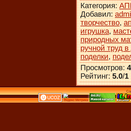
Категория
:
АП
Добавил
:
adm
творчество
,
а
игрушка
,
маст
природных ма
ручной труд в
поделки
,
поде
Просмотров
:
4
Рейтинг
:
5.0
/
1
Co