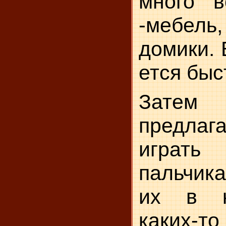
много в
-мебель
домики. 
ется быс
Затем 
предлага
играть
пальчика
их в к
каких-