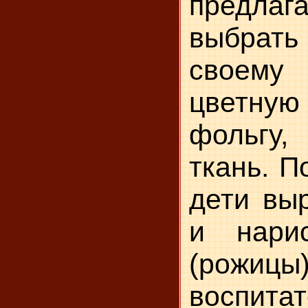
предла
выбрать 
своему
цветну
фольгу
ткань. П
дети вы
и нари
(рожицы)
воспитат