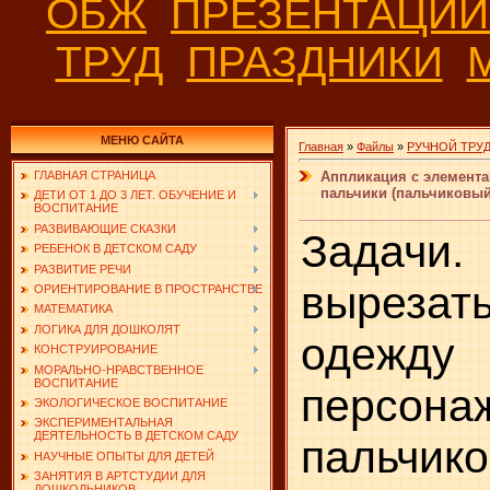
ОБЖ
ПРЕЗЕНТАЦИ
ТРУД
ПРАЗДНИКИ
МЕНЮ САЙТА
Главная
»
Файлы
»
РУЧНОЙ ТРУ
Аппликация с элемент
ГЛАВНАЯ СТРАНИЦА
пальчики (пальчиковый
ДЕТИ ОТ 1 ДО 3 ЛЕТ. ОБУЧЕНИЕ И
ВОСПИТАНИЕ
РАЗВИВАЮЩИЕ СКАЗКИ
Задачи.
РЕБЕНОК В ДЕТСКОМ САДУ
РАЗВИТИЕ РЕЧИ
вырезат
ОРИЕНТИРОВАНИЕ В ПРОСТРАНСТВЕ
МАТЕМАТИКА
ЛОГИКА ДЛЯ ДОШКОЛЯТ
одеж
КОНСТРУИРОВАНИЕ
МОРАЛЬНО-НРАВСТВЕННОЕ
ВОСПИТАНИЕ
персона
ЭКОЛОГИЧЕСКОЕ ВОСПИТАНИЕ
ЭКСПЕРИМЕНТАЛЬНАЯ
ДЕЯТЕЛЬНОСТЬ В ДЕТСКОМ САДУ
пальчико
НАУЧНЫЕ ОПЫТЫ ДЛЯ ДЕТЕЙ
ЗАНЯТИЯ В АРТСТУДИИ ДЛЯ
ДОШКОЛЬНИКОВ