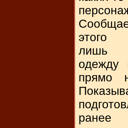
персона
Сообща
этого 
лишь 
одежду 
прямо н
Показыв
подгото
ранее