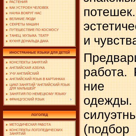
РАСТЕНИЯ
потешек.
КАК УСТРОЕН ЧЕЛОВЕК
НАУКА ВОКРУГ НАС
ВЕЛИКИЕ ЛЮДИ
эстетич
СЕКРЕТЫ МАШИН
ПУТЕШЕСТВИЕ ПО КОСМОСУ
и чувств
ТАНЕЦ. МУЗЫКА. ТЕАТР
КУХНЯ ДОНАЛЬДА ДАКА
ИНОСТРАННЫЕ ЯЗЫКИ ДЛЯ ДЕТЕЙ
Предвар
КОНСПЕКТЫ ЗАНЯТИЙ
работа. 
АНГЛИЙСКАЯ АЗБУКА
УЧУ АНГЛИЙСКИЙ
АНГЛИЙСКИЙ ЯЗЫК В КАРТИНКАХ
ние к
ЦИКЛ ЗАНЯТИЙ "АНГЛИЙСКИЙ ЯЗЫК
ДЛЯ МАЛЫШЕЙ"
ЗАНЯТИЯ ПО НЕМЕЦКОМУ ЯЗЫКУ
одежд
ФРАНЦУЗСКИЙ ЯЗЫК
силуэтн
ЛОГОПЕД
(подбор
МЕТОДИЧЕСКАЯ РАБОТА
КОНСПЕКТЫ ЛОГОПЕДИЧЕСКИХ
ЗАНЯТИЙ