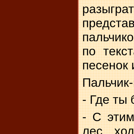
разыграт
предста
пальчик
по текс
песенок 
Пальчик-
- Где ты
- С этим
лес хо