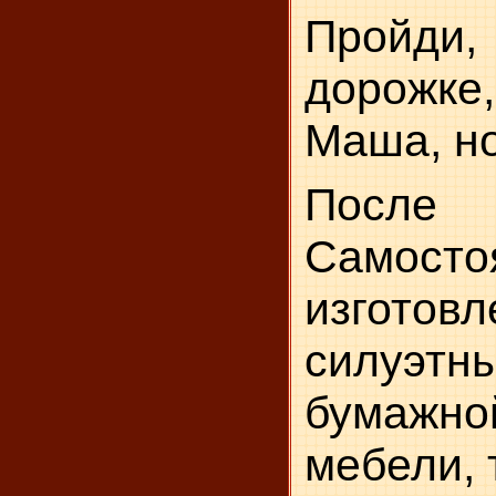
Пройди
дорожк
Маша, н
После
Самосто
изго­тов
силуэт
бумажн
мебели, 