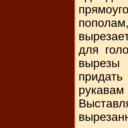
прямоуг
попола
выреза­
для гол
вырезы 
прида
рукава
Выставл
вырезан