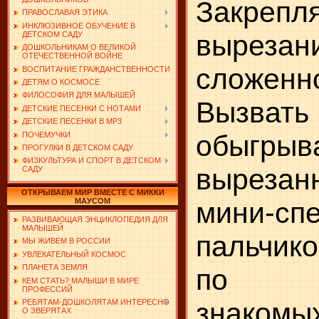
Закреп
ПРАВОСЛАВАЯ ЭТИКА
ИНКЛЮЗИВНОЕ ОБУЧЕНИЕ В
вырезани
ДЕТСКОМ САДУ
ДОШКОЛЬНИКАМ О ВЕЛИКОЙ
ОТЕЧЕСТВЕННОЙ ВОЙНЕ
сложен
ВОСПИТАНИЕ ГРАЖДАНСТВЕННОСТИ
ДЕТЯМ О КОСМОСЕ
ФИЛОСОФИЯ ДЛЯ МАЛЫШЕЙ
Вызват
ДЕТСКИЕ ПЕСЕНКИ С НОТАМИ
ДЕТСКИЕ ПЕСЕНКИ В MP3
обыгрыв
ПОЧЕМУЧКИ
ПРОГУЛКИ В ДЕТСКОМ САДУ
ФИЗКУЛЬТУРА И СПОРТ В ДЕТСКОМ
вырезан
САДУ
ОТКРЫВАЕМ МИР ВМЕСТЕ С МИККИ
мини-спе
МАУСОМ
РАЗВИВАЮЩАЯ ЭНЦИКЛОПЕДИЯ ДЛЯ
МАЛЫШЕЙ
пальчик
МЫ ЖИВЕМ В РОССИИ
УВЛЕКАТЕЛЬНЫЙ КОСМОС
ПЛАНЕТА ЗЕМЛЯ
по со
КЕМ СТАТЬ? МАЛЫШИ В МИРЕ
ПРОФЕССИЙ
знакомы
РЕБЯТАМ-ДОШКОЛЯТАМ ИНТЕРЕСНО
О ЗВЕРЯТАХ