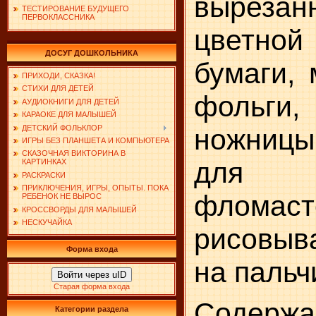
вырез
ТЕСТИРОВАНИЕ БУДУЩЕГО
ПЕРВОКЛАССНИКА
цветной
ДОСУГ ДОШКОЛЬНИКА
бумаги, 
ПРИХОДИ, СКАЗКА!
СТИХИ ДЛЯ ДЕТЕЙ
фольги
АУДИОКНИГИ ДЛЯ ДЕТЕЙ
КАРАОКЕ ДЛЯ МАЛЫШЕЙ
ДЕТСКИЙ ФОЛЬКЛОР
ножницы
ИГРЫ БЕЗ ПЛАНШЕТА И КОМПЬЮТЕРА
СКАЗОЧНАЯ ВИКТОРИНА В
для о
КАРТИНКАХ
РАСКРАСКИ
ПРИКЛЮЧЕНИЯ, ИГРЫ, ОПЫТЫ. ПОКА
фломаст
РЕБЕНОК НЕ ВЫРОС
КРОССВОРДЫ ДЛЯ МАЛЫШЕЙ
НЕСКУЧАЙКА
рисовы
Форма входа
на пальч
Войти через uID
Старая форма входа
Содержа
Категории раздела