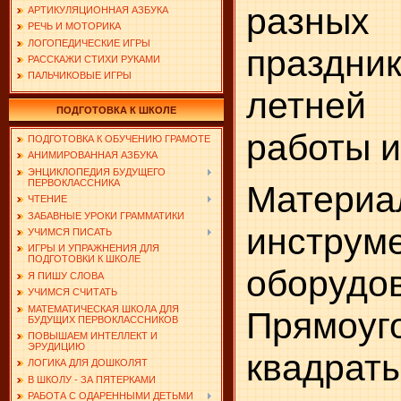
разных
АРТИКУЛЯЦИОННАЯ АЗБУКА
РЕЧЬ И МОТОРИКА
ЛОГОПЕДИЧЕСКИЕ ИГРЫ
праздни
РАССКАЖИ СТИХИ РУКАМИ
ПАЛЬЧИКОВЫЕ ИГРЫ
летней
ПОДГОТОВКА К ШКОЛЕ
работы и 
ПОДГОТОВКА К ОБУЧЕНИЮ ГРАМОТЕ
АНИМИРОВАННАЯ АЗБУКА
ЭНЦИКЛОПЕДИЯ БУДУЩЕГО
ПЕРВОКЛАССНИКА
Материа
ЧТЕНИЕ
ЗАБАВНЫЕ УРОКИ ГРАММАТИКИ
инструм
УЧИМСЯ ПИСАТЬ
ИГРЫ И УПРАЖНЕНИЯ ДЛЯ
ПОДГОТОВКИ К ШКОЛЕ
оборудо
Я ПИШУ СЛОВА
УЧИМСЯ СЧИТАТЬ
МАТЕМАТИЧЕСКАЯ ШКОЛА ДЛЯ
Прямоу
БУДУЩИХ ПЕРВОКЛАССНИКОВ
ПОВЫШАЕМ ИНТЕЛЛЕКТ И
ЭРУДИЦИЮ
квадраты
ЛОГИКА ДЛЯ ДОШКОЛЯТ
В ШКОЛУ - ЗА ПЯТЕРКАМИ
РАБОТА С ОДАРЕННЫМИ ДЕТЬМИ