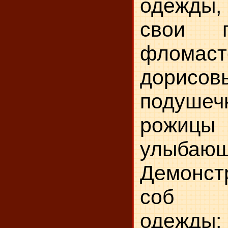
одежды,
свои п
фломаст
дорисо
подушеч
рожицы
улыбающ
Демонст
соб из
одежды: