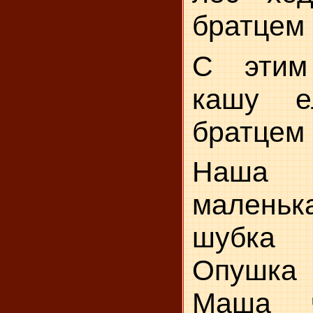
братцем 
С этим
кашу е
братцем 
Наш
малень
шубка 
Опушка
Маша ч