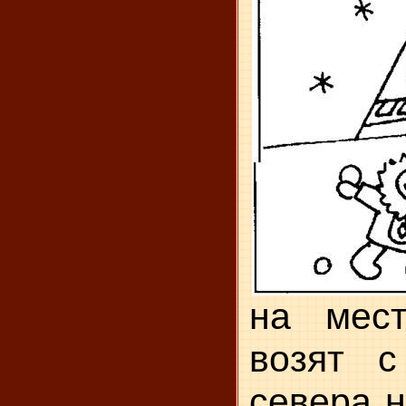
на мес
возят с
севера 