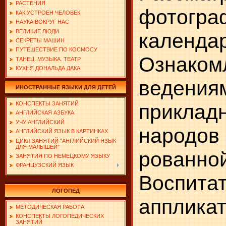
РАСТЕНИЯ
фотогра
КАК УСТРОЕН ЧЕЛОВЕК
НАУКА ВОКРУГ НАС
ВЕЛИКИЕ ЛЮДИ
календа
СЕКРЕТЫ МАШИН
ПУТЕШЕСТВИЕ ПО КОСМОСУ
Ознаком
ТАНЕЦ. МУЗЫКА. ТЕАТР
КУХНЯ ДОНАЛЬДА ДАКА
ведения
ИНОСТРАННЫЕ ЯЗЫКИ ДЛЯ ДЕТЕЙ
КОНСПЕКТЫ ЗАНЯТИЙ
приклад
АНГЛИЙСКАЯ АЗБУКА
УЧУ АНГЛИЙСКИЙ
народов
АНГЛИЙСКИЙ ЯЗЫК В КАРТИНКАХ
ЦИКЛ ЗАНЯТИЙ "АНГЛИЙСКИЙ ЯЗЫК
ДЛЯ МАЛЫШЕЙ"
рованно
ЗАНЯТИЯ ПО НЕМЕЦКОМУ ЯЗЫКУ
ФРАНЦУЗСКИЙ ЯЗЫК
Воспи­
ЛОГОПЕД
аппли
МЕТОДИЧЕСКАЯ РАБОТА
КОНСПЕКТЫ ЛОГОПЕДИЧЕСКИХ
ЗАНЯТИЙ