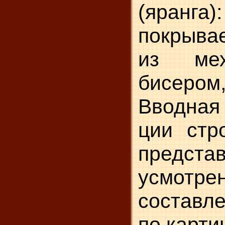
(яранг
покрыва
из мех
бисером
Вводная
ции стр
пред­ст
усмотр
составле
по картин