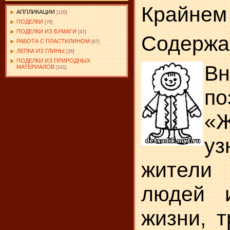
Крайнем
АППЛИКАЦИИ
[120]
ПОДЕЛКИ
[79]
ПОДЕЛКИ ИЗ БУМАГИ
[47]
Содержа
РАБОТА С ПЛАСТИЛИНОМ
[67]
ЛЕПКА ИЗ ГЛИНЫ
[26]
ПОДЕЛКИ ИЗ ПРИРОДНЫХ
В
МАТЕРИАЛОВ
[141]
по
«
у
жители
людей 
жизни, 