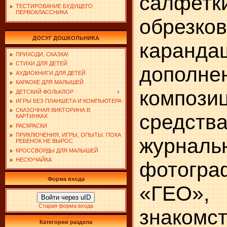
салфетки
ТЕСТИРОВАНИЕ БУДУЩЕГО
ПЕРВОКЛАССНИКА
обрезк
ДОСУГ ДОШКОЛЬНИКА
каранда
ПРИХОДИ, СКАЗКА!
СТИХИ ДЛЯ ДЕТЕЙ
допол
АУДИОКНИГИ ДЛЯ ДЕТЕЙ
КАРАОКЕ ДЛЯ МАЛЫШЕЙ
компо
ДЕТСКИЙ ФОЛЬКЛОР
ИГРЫ БЕЗ ПЛАНШЕТА И КОМПЬЮТЕРА
СКАЗОЧНАЯ ВИКТОРИНА В
средс
КАРТИНКАХ
РАСКРАСКИ
ПРИКЛЮЧЕНИЯ, ИГРЫ, ОПЫТЫ. ПОКА
журнальн
РЕБЕНОК НЕ ВЫРОС
КРОССВОРДЫ ДЛЯ МАЛЫШЕЙ
НЕСКУЧАЙКА
фотограф
Форма входа
«ГЕО»,
Войти через uID
Старая форма входа
знакомст
Категории раздела