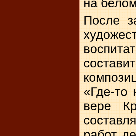
на белом 
После з
ху­дож
воспит
состави
компози
«Где-то 
вере Кр
состав­
работ де