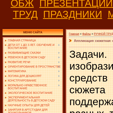
ОБЖ
ПРЕЗЕНТАЦИ
ТРУД
ПРАЗДНИКИ
МЕНЮ САЙТА
Главная
»
Файлы
»
РУЧНОЙ ТРУ
Аппликация сюжетная «Г
ГЛАВНАЯ СТРАНИЦА
ДЕТИ ОТ 1 ДО 3 ЛЕТ. ОБУЧЕНИЕ И
ВОСПИТАНИЕ
Задачи
РАЗВИВАЮЩИЕ СКАЗКИ
РЕБЕНОК В ДЕТСКОМ САДУ
изобрази
РАЗВИТИЕ РЕЧИ
ОРИЕНТИРОВАНИЕ В ПРОСТРАНСТВЕ
МАТЕМАТИКА
средств
ЛОГИКА ДЛЯ ДОШКОЛЯТ
КОНСТРУИРОВАНИЕ
МОРАЛЬНО-НРАВСТВЕННОЕ
сюжета 
ВОСПИТАНИЕ
ЭКОЛОГИЧЕСКОЕ ВОСПИТАНИЕ
поддерж
ЭКСПЕРИМЕНТАЛЬНАЯ
ДЕЯТЕЛЬНОСТЬ В ДЕТСКОМ САДУ
НАУЧНЫЕ ОПЫТЫ ДЛЯ ДЕТЕЙ
ЗАНЯТИЯ В АРТСТУДИИ ДЛЯ
ДОШКОЛЬНИКОВ