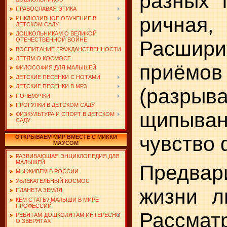
разных 
ПРАВОСЛАВАЯ ЭТИКА
ричная
ИНКЛЮЗИВНОЕ ОБУЧЕНИЕ В
ДЕТСКОМ САДУ
ДОШКОЛЬНИКАМ О ВЕЛИКОЙ
ОТЕЧЕСТВЕННОЙ ВОЙНЕ
Расшир
ВОСПИТАНИЕ ГРАЖДАНСТВЕННОСТИ
ДЕТЯМ О КОСМОСЕ
приёмо
ФИЛОСОФИЯ ДЛЯ МАЛЫШЕЙ
ДЕТСКИЕ ПЕСЕНКИ С НОТАМИ
ДЕТСКИЕ ПЕСЕНКИ В MP3
(разры
ПОЧЕМУЧКИ
ПРОГУЛКИ В ДЕТСКОМ САДУ
щипыван
ФИЗКУЛЬТУРА И СПОРТ В ДЕТСКОМ
САДУ
чувство 
ОТКРЫВАЕМ МИР ВМЕСТЕ С МИККИ
МАУСОМ
РАЗВИВАЮЩАЯ ЭНЦИКЛОПЕДИЯ ДЛЯ
МАЛЫШЕЙ
Предвар
МЫ ЖИВЕМ В РОССИИ
УВЛЕКАТЕЛЬНЫЙ КОСМОС
жиз­ни 
ПЛАНЕТА ЗЕМЛЯ
КЕМ СТАТЬ? МАЛЫШИ В МИРЕ
ПРОФЕССИЙ
Рассма
РЕБЯТАМ-ДОШКОЛЯТАМ ИНТЕРЕСНО
О ЗВЕРЯТАХ