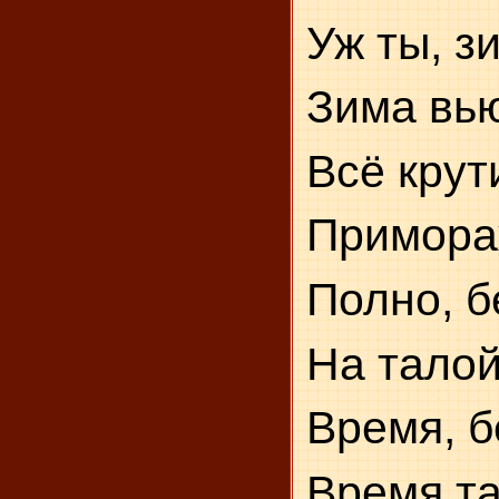
Уж ты, з
Зима вь
Всё крут
Примора
Полно, б
На талой
Время, б
Время та