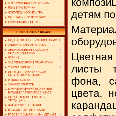
композиц
АРТИКУЛЯЦИОННАЯ АЗБУКА
РЕЧЬ И МОТОРИКА
детям по
ЛОГОПЕДИЧЕСКИЕ ИГРЫ
РАССКАЖИ СТИХИ РУКАМИ
ПАЛЬЧИКОВЫЕ ИГРЫ
Матер
ПОДГОТОВКА К ШКОЛЕ
оборудо
ПОДГОТОВКА К ОБУЧЕНИЮ ГРАМОТЕ
АНИМИРОВАННАЯ АЗБУКА
ЭНЦИКЛОПЕДИЯ БУДУЩЕГО
Цветная
ПЕРВОКЛАССНИКА
ЧТЕНИЕ
ЗАБАВНЫЕ УРОКИ ГРАММАТИКИ
листы т
УЧИМСЯ ПИСАТЬ
ИГРЫ И УПРАЖНЕНИЯ ДЛЯ
ПОДГОТОВКИ К ШКОЛЕ
фона, с
Я ПИШУ СЛОВА
УЧИМСЯ СЧИТАТЬ
цвета, 
МАТЕМАТИЧЕСКАЯ ШКОЛА ДЛЯ
БУДУЩИХ ПЕРВОКЛАССНИКОВ
ПОВЫШАЕМ ИНТЕЛЛЕКТ И
ЭРУДИЦИЮ
каранд
ЛОГИКА ДЛЯ ДОШКОЛЯТ
В ШКОЛУ - ЗА ПЯТЕРКАМИ
РАБОТА С ОДАРЕННЫМИ ДЕТЬМИ