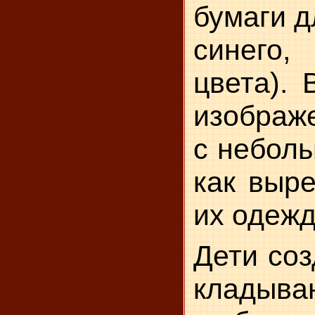
бумаги д
синего,
цвета). 
изображ
с неболь
как выре
их одежд
Дети соз
кладыва