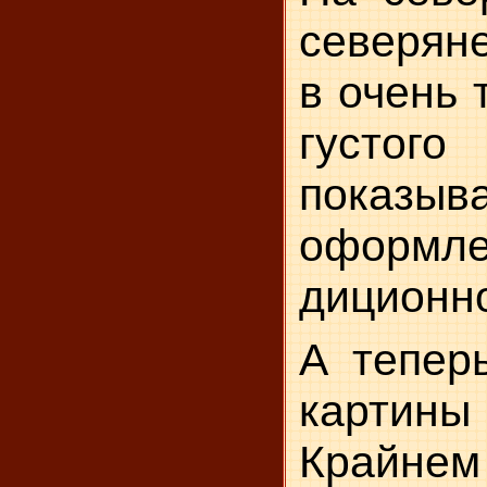
севе­рян
в очень 
густог
показыва
оформл
диционно
А тепер
кар­тин
Крайне