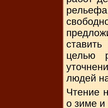
рельеф
свободн
предлож
ставит
целью 
уточнен
людей на
Чтение 
о зиме и