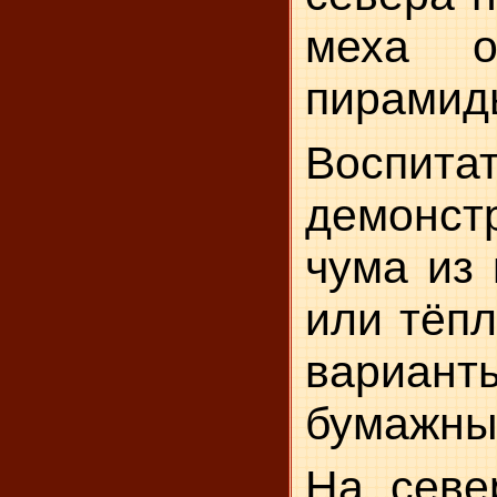
меха о
пирамиды
Восп
демонст
чума из
или тёпл
вариан
бумажных
На севе