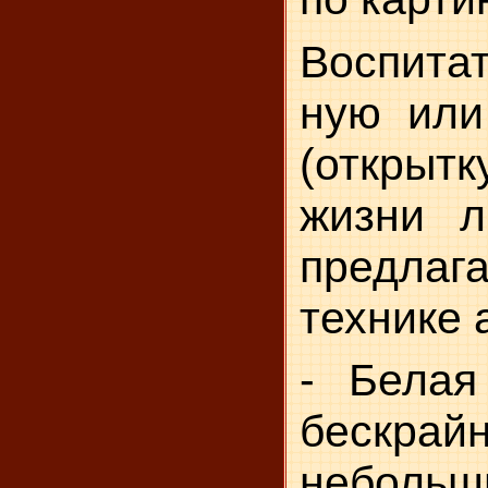
Воспитат
ную или
(от­крыт
жизни л
предлага
технике 
- Белая
бес­кра
небо