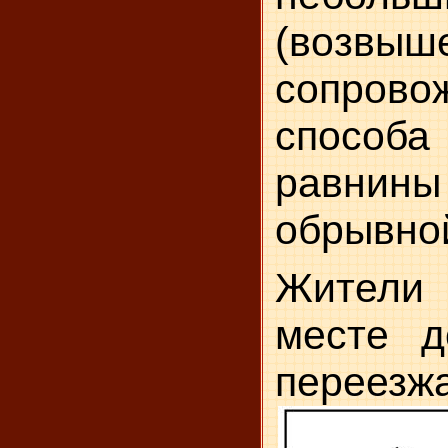
(возвы
сопров
способ
равнин
обрывной
Жители 
мес­те 
переезжа