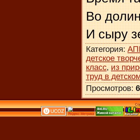
Во долин
И сыру з
Категория
:
АП
детское творч
класс
,
из при
труд в детско
Просмотров
:
6
Co