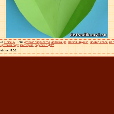
ил
:
Олівець
|
Теги
:
детское творчество
,
аппликация
,
мягкая игрушка
,
мастер-класс
,
из 
в детском саду
,
мастерим
,
поделки в ДОУ
Рейтинг
:
5.0
/
2