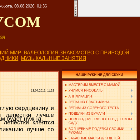
уббота, 08.08.2026, 01:36
УСОМ
од
ИЙ МИР
ВАЛЕОЛОГИЯ
ЗНАКОМСТВО С ПРИРОДОЙ
ЗДНИКИ
МУЗЫКАЛЬНЫЕ ЗАНЯТИЯ
НАШИ РУКИ НЕ ДЛЯ СКУКИ
МАСТЕРИМ ВМЕСТЕ С МАМОЙ
УЧИМСЯ РИСОВАТЬ
13.04.2012, 11:32
АППЛИКАЦИЯ
ЛЕПКА ИЗ ПЛАСТИЛИНА
углую сердцевину и
ЛЕПИМ ИЗ СОЛЕНОГО ТЕСТА
ПОДЕЛКИ ИЗ БУМАГИ
и лепестки лучше
ам будет нужна.
НОВОГОДНИЕ ХЛОПОТЫ В ДЕТСКОМ
 лепестки клеятся
САДУ
пликацию лучше со
ВОЛШЕБНЫЕ ПОДЕЛКИ СВОИМИ
РУКАМИ
ЗАБАВНЫЕ МАСКИ ДЛЯ ДЕТЕЙ