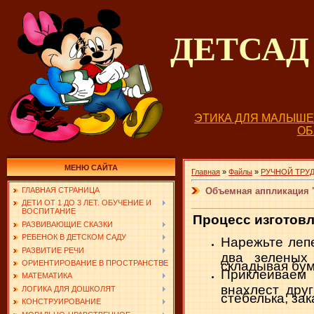
ДЕТСА
ЭТИКА ДЛЯ МАЛЫШ
О
МЕНЮ САЙТА
Главная
»
Файлы
»
РУЧНОЙ ТРУ
Объемная аппликация 
ГЛАВНАЯ СТРАНИЦА
ДЕТИ ОТ 1 ДО 3 ЛЕТ. ОБУЧЕНИЕ И
ВОСПИТАНИЕ
Процесс изготовл
РАЗВИВАЮЩИЕ СКАЗКИ
РЕБЕНОК В ДЕТСКОМ САДУ
Нарежьте лепе
РАЗВИТИЕ РЕЧИ
два зеленых
ОРИЕНТИРОВАНИЕ В ПРОСТРАНСТВЕ
складывая бум
Приклеиваем 
МАТЕМАТИКА
внахлест дру
ЛОГИКА ДЛЯ ДОШКОЛЯТ
стебелька, за
КОНСТРУИРОВАНИЕ