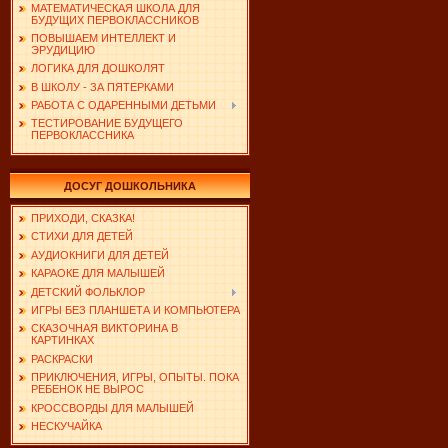
МАТЕМАТИЧЕСКАЯ ШКОЛА ДЛЯ
БУДУЩИХ ПЕРВОКЛАССНИКОВ
ПОВЫШАЕМ ИНТЕЛЛЕКТ И
ЭРУДИЦИЮ
ЛОГИКА ДЛЯ ДОШКОЛЯТ
В ШКОЛУ - ЗА ПЯТЕРКАМИ
РАБОТА С ОДАРЕННЫМИ ДЕТЬМИ
ТЕСТИРОВАНИЕ БУДУЩЕГО
ПЕРВОКЛАССНИКА
ДОСУГ ДОШКОЛЬНИКА
ПРИХОДИ, СКАЗКА!
СТИХИ ДЛЯ ДЕТЕЙ
АУДИОКНИГИ ДЛЯ ДЕТЕЙ
КАРАОКЕ ДЛЯ МАЛЫШЕЙ
ДЕТСКИЙ ФОЛЬКЛОР
ИГРЫ БЕЗ ПЛАНШЕТА И КОМПЬЮТЕРА
СКАЗОЧНАЯ ВИКТОРИНА В
КАРТИНКАХ
РАСКРАСКИ
ПРИКЛЮЧЕНИЯ, ИГРЫ, ОПЫТЫ. ПОКА
РЕБЕНОК НЕ ВЫРОС
КРОССВОРДЫ ДЛЯ МАЛЫШЕЙ
НЕСКУЧАЙКА