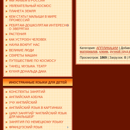
МЫ ЖИВЕМ В РОССИИ
УВЛЕКАТЕЛЬНЫЙ КОСМОС
ПЛАНЕТА ЗЕМЛЯ
КЕМ СТАТЬ? МАЛЫШИ В МИРЕ
ПРОФЕССИЙ
РЕБЯТАМ-ДОШКОЛЯТАМ ИНТЕРЕСНО
О ЗВЕРЯТАХ
РАСТЕНИЯ
КАК УСТРОЕН ЧЕЛОВЕК
НАУКА ВОКРУГ НАС
Категория
:
АППЛИКАЦИИ
|
Добав
ВЕЛИКИЕ ЛЮДИ
материалов
,
клеим
,
ручной труд 
СЕКРЕТЫ МАШИН
Просмотров
:
1869
|
Загрузок
:
0
|
ПУТЕШЕСТВИЕ ПО КОСМОСУ
ТАНЕЦ. МУЗЫКА. ТЕАТР
КУХНЯ ДОНАЛЬДА ДАКА
ИНОСТРАННЫЕ ЯЗЫКИ ДЛЯ ДЕТЕЙ
КОНСПЕКТЫ ЗАНЯТИЙ
АНГЛИЙСКАЯ АЗБУКА
УЧУ АНГЛИЙСКИЙ
АНГЛИЙСКИЙ ЯЗЫК В КАРТИНКАХ
ЦИКЛ ЗАНЯТИЙ "АНГЛИЙСКИЙ ЯЗЫК
ДЛЯ МАЛЫШЕЙ"
ЗАНЯТИЯ ПО НЕМЕЦКОМУ ЯЗЫКУ
ФРАНЦУЗСКИЙ ЯЗЫК