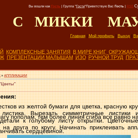
С
Вы вошли как
Гость
|
Группа
"
Гости
"
Приветствую Вас
Гость
|
RSS
Д С МИККИ МА
Главная
|
Мой профиль
|
Выход
|
Вх
ЕЙ
КОМПЛЕКСНЫЕ ЗАНЯТИЯ
В МИРЕ КНИГ
ОКРУЖАЮЩ
БЖ
ПРЕЗЕНТАЦИИ МАЛЫШАМ
ИЗО
РУЧНОЙ ТРУД
ПРА
Д
»
АППЛИКАЦИИ
"Цветы"
ения:
стков из желтой бумаги для цветка, красную кр
 листика. Вырезать симметричные листики 
агу пополам, тем более линия сгиба все равно н
детали к голубому листу открытки. Цветочные
г на друга по кругу. Начинать приклеивать ап
канчивать сердцевиной.