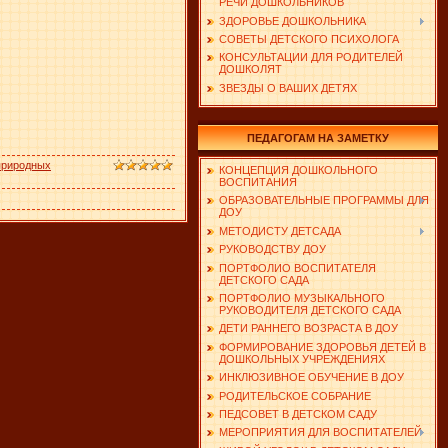
РЕЧИ ДОШКОЛЬНИКОВ
ЗДОРОВЬЕ ДОШКОЛЬНИКА
СОВЕТЫ ДЕТСКОГО ПСИХОЛОГА
КОНСУЛЬТАЦИИ ДЛЯ РОДИТЕЛЕЙ
ДОШКОЛЯТ
ЗВЕЗДЫ О ВАШИХ ДЕТЯХ
ПЕДАГОГАМ НА ЗАМЕТКУ
природных
КОНЦЕПЦИЯ ДОШКОЛЬНОГО
ВОСПИТАНИЯ
ОБРАЗОВАТЕЛЬНЫЕ ПРОГРАММЫ ДЛЯ
ДОУ
МЕТОДИСТУ ДЕТСАДА
РУКОВОДСТВУ ДОУ
ПОРТФОЛИО ВОСПИТАТЕЛЯ
ДЕТСКОГО САДА
ПОРТФОЛИО МУЗЫКАЛЬНОГО
РУКОВОДИТЕЛЯ ДЕТСКОГО САДА
ДЕТИ РАННЕГО ВОЗРАСТА В ДОУ
ФОРМИРОВАНИЕ ЗДОРОВЬЯ ДЕТЕЙ В
ДОШКОЛЬНЫХ УЧРЕЖДЕНИЯХ
ИНКЛЮЗИВНОЕ ОБУЧЕНИЕ В ДОУ
РОДИТЕЛЬСКОЕ СОБРАНИЕ
ПЕДСОВЕТ В ДЕТСКОМ САДУ
МЕРОПРИЯТИЯ ДЛЯ ВОСПИТАТЕЛЕЙ