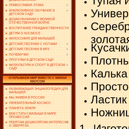
Тупая 
ПРАВОСЛАВАЯ ЭТИКА
Универ
ИНКЛЮЗИВНОЕ ОБУЧЕНИЕ В
ДЕТСКОМ САДУ
ДОШКОЛЬНИКАМ О ВЕЛИКОЙ
Сере
ОТЕЧЕСТВЕННОЙ ВОЙНЕ
ВОСПИТАНИЕ ГРАЖДАНСТВЕННОСТИ
ДЕТЯМ О КОСМОСЕ
золота
ФИЛОСОФИЯ ДЛЯ МАЛЫШЕЙ
Кусачк
ДЕТСКИЕ ПЕСЕНКИ С НОТАМИ
ДЕТСКИЕ ПЕСЕНКИ В MP3
ПОЧЕМУЧКИ
Плотны
ПРОГУЛКИ В ДЕТСКОМ САДУ
ФИЗКУЛЬТУРА И СПОРТ В ДЕТСКОМ
САДУ
Калька
ОТКРЫВАЕМ МИР ВМЕСТЕ С МИККИ
МАУСОМ
Просто
РАЗВИВАЮЩАЯ ЭНЦИКЛОПЕДИЯ ДЛЯ
МАЛЫШЕЙ
Ластик
МЫ ЖИВЕМ В РОССИИ
УВЛЕКАТЕЛЬНЫЙ КОСМОС
Ножни
ПЛАНЕТА ЗЕМЛЯ
КЕМ СТАТЬ? МАЛЫШИ В МИРЕ
ПРОФЕССИЙ
РЕБЯТАМ-ДОШКОЛЯТАМ ИНТЕРЕСНО
1. Изгот
О ЗВЕРЯТАХ