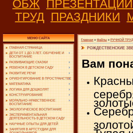
ОБЖ
ПРЕЗЕНТАЦИ
ТРУД
ПРАЗДНИКИ
МЕНЮ САЙТА
Главная
»
Файлы
»
РУЧНОЙ ТРУ
РОЖДЕСТВЕНСКИЕ ЗВ
ГЛАВНАЯ СТРАНИЦА
ДЕТИ ОТ 1 ДО 3 ЛЕТ. ОБУЧЕНИЕ И
ВОСПИТАНИЕ
Вам пон
РАЗВИВАЮЩИЕ СКАЗКИ
РЕБЕНОК В ДЕТСКОМ САДУ
РАЗВИТИЕ РЕЧИ
Красны
ОРИЕНТИРОВАНИЕ В ПРОСТРАНСТВЕ
МАТЕМАТИКА
ЛОГИКА ДЛЯ ДОШКОЛЯТ
сере
КОНСТРУИРОВАНИЕ
золоты
МОРАЛЬНО-НРАВСТВЕННОЕ
ВОСПИТАНИЕ
Сере
ЭКОЛОГИЧЕСКОЕ ВОСПИТАНИЕ
ЭКСПЕРИМЕНТАЛЬНАЯ
ДЕЯТЕЛЬНОСТЬ В ДЕТСКОМ САДУ
золото
НАУЧНЫЕ ОПЫТЫ ДЛЯ ДЕТЕЙ
ЗАНЯТИЯ В АРТСТУДИИ ДЛЯ
ДОШКОЛЬНИКОВ