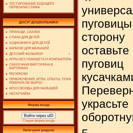
ТЕСТИРОВАНИЕ БУДУЩЕГО
универс
ПЕРВОКЛАССНИКА
пуговиц
ДОСУГ ДОШКОЛЬНИКА
ПРИХОДИ, СКАЗКА!
сторо
СТИХИ ДЛЯ ДЕТЕЙ
АУДИОКНИГИ ДЛЯ ДЕТЕЙ
оставьте
КАРАОКЕ ДЛЯ МАЛЫШЕЙ
ДЕТСКИЙ ФОЛЬКЛОР
пугови
ИГРЫ БЕЗ ПЛАНШЕТА И КОМПЬЮТЕРА
СКАЗОЧНАЯ ВИКТОРИНА В
КАРТИНКАХ
кусачкам
РАСКРАСКИ
ПРИКЛЮЧЕНИЯ, ИГРЫ, ОПЫТЫ. ПОКА
РЕБЕНОК НЕ ВЫРОС
Переверн
КРОССВОРДЫ ДЛЯ МАЛЫШЕЙ
НЕСКУЧАЙКА
украсьт
Форма входа
оборотну
Войти через uID
Старая форма входа
Категории раздела