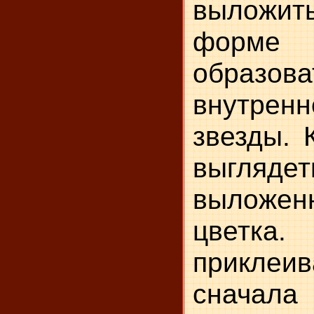
выложит
форме 
образова
внутрен
звезды. 
выглядет
выложен
цветк
приклеи
сначал