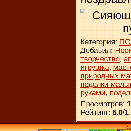
Категория
:
ПО
Добавил
:
Нос
творчество
,
а
игрушка
,
маст
природных ма
поделки мал
руками
,
подел
Просмотров
:
1
Рейтинг
:
5.0
/
1
Co