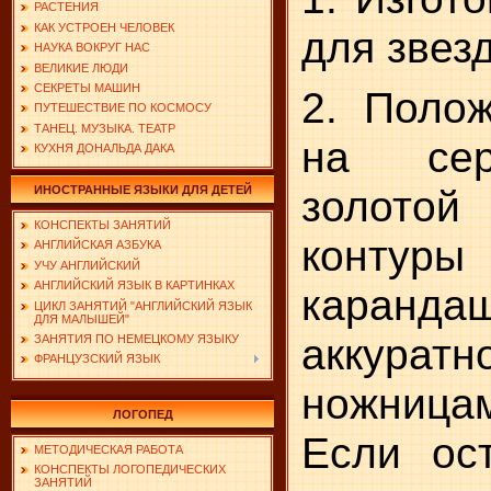
РАСТЕНИЯ
КАК УСТРОЕН ЧЕЛОВЕК
для звезд
НАУКА ВОКРУГ НАС
ВЕЛИКИЕ ЛЮДИ
СЕКРЕТЫ МАШИН
2. Поло
ПУТЕШЕСТВИЕ ПО КОСМОСУ
ТАНЕЦ. МУЗЫКА. ТЕАТР
на сер
КУХНЯ ДОНАЛЬДА ДАКА
золото
ИНОСТРАННЫЕ ЯЗЫКИ ДЛЯ ДЕТЕЙ
КОНСПЕКТЫ ЗАНЯТИЙ
контур
АНГЛИЙСКАЯ АЗБУКА
УЧУ АНГЛИЙСКИЙ
АНГЛИЙСКИЙ ЯЗЫК В КАРТИНКАХ
кара
ЦИКЛ ЗАНЯТИЙ "АНГЛИЙСКИЙ ЯЗЫК
ДЛЯ МАЛЫШЕЙ"
аккурат
ЗАНЯТИЯ ПО НЕМЕЦКОМУ ЯЗЫКУ
ФРАНЦУЗСКИЙ ЯЗЫК
ножниц
ЛОГОПЕД
Если ос
МЕТОДИЧЕСКАЯ РАБОТА
КОНСПЕКТЫ ЛОГОПЕДИЧЕСКИХ
ЗАНЯТИЙ