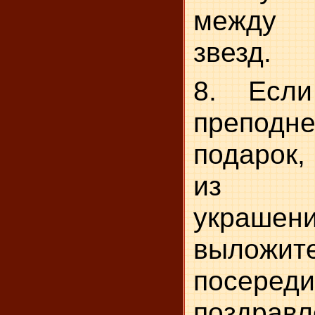
между 
звезд.
8. Есл
преподне
подарок,
из в
украше
выложит
посеред
поздравл