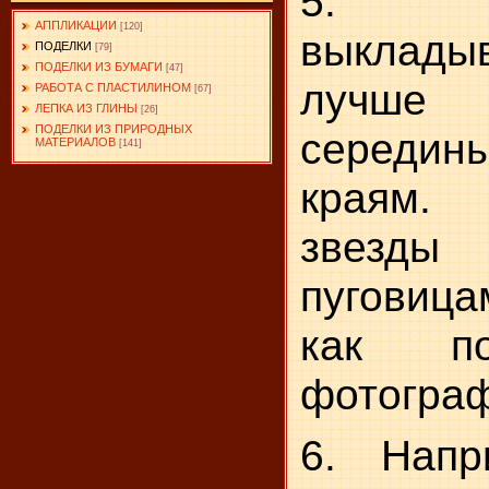
5. Н
АППЛИКАЦИИ
[120]
выкладыв
ПОДЕЛКИ
[79]
ПОДЕЛКИ ИЗ БУМАГИ
[47]
лучше
РАБОТА С ПЛАСТИЛИНОМ
[67]
ЛЕПКА ИЗ ГЛИНЫ
[26]
ПОДЕЛКИ ИЗ ПРИРОДНЫХ
середины
МАТЕРИАЛОВ
[141]
краям.
звезд
пуговица
как по
фотогра
6. Напр