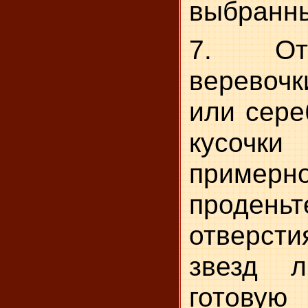
выбранны
7. От
веревоч
или сере
кусоч
пример
проде
отверст
звезд л
готову