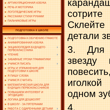
каранда
АРТИКУЛЯЦИОННАЯ АЗБУКА
РЕЧЬ И МОТОРИКА
сотрите 
ЛОГОПЕДИЧЕСКИЕ ИГРЫ
РАССКАЖИ СТИХИ РУКАМИ
Склейт
ПАЛЬЧИКОВЫЕ ИГРЫ
ПОДГОТОВКА К ШКОЛЕ
детали з
ПОДГОТОВКА К ОБУЧЕНИЮ ГРАМОТЕ
АНИМИРОВАННАЯ АЗБУКА
3. Для
ЭНЦИКЛОПЕДИЯ БУДУЩЕГО
ПЕРВОКЛАССНИКА
ЧТЕНИЕ
звезду
ЗАБАВНЫЕ УРОКИ ГРАММАТИКИ
УЧИМСЯ ПИСАТЬ
повесить
ИГРЫ И УПРАЖНЕНИЯ ДЛЯ
ПОДГОТОВКИ К ШКОЛЕ
Я ПИШУ СЛОВА
иголкой
УЧИМСЯ СЧИТАТЬ
МАТЕМАТИЧЕСКАЯ ШКОЛА ДЛЯ
БУДУЩИХ ПЕРВОКЛАССНИКОВ
одном зу
ПОВЫШАЕМ ИНТЕЛЛЕКТ И
ЭРУДИЦИЮ
ЛОГИКА ДЛЯ ДОШКОЛЯТ
4. П
В ШКОЛУ - ЗА ПЯТЕРКАМИ
РАБОТА С ОДАРЕННЫМИ ДЕТЬМИ