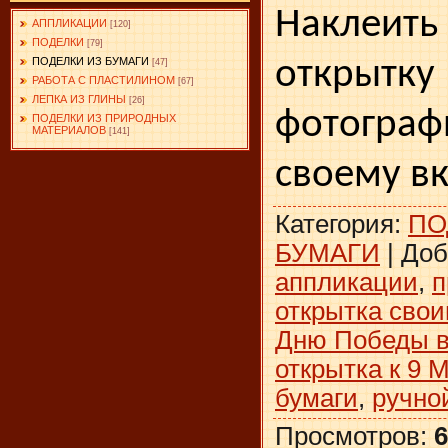
Наклеит
АППЛИКАЦИИ
[120]
ПОДЕЛКИ
[79]
открыт
ПОДЕЛКИ ИЗ БУМАГИ
[47]
РАБОТА С ПЛАСТИЛИНОМ
[67]
ЛЕПКА ИЗ ГЛИНЫ
[26]
фотогр
ПОДЕЛКИ ИЗ ПРИРОДНЫХ
МАТЕРИАЛОВ
[141]
своему вк
Категория
:
ПО
БУМАГИ
|
Доб
аппликации
,
п
открытка сво
Дню Победы в
открытка к 9 
бумаги
,
ручно
Просмотров
:
6