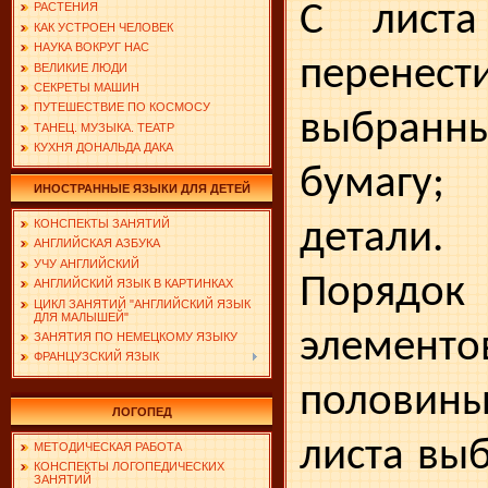
С листа
РАСТЕНИЯ
КАК УСТРОЕН ЧЕЛОВЕК
НАУКА ВОКРУГ НАС
перенест
ВЕЛИКИЕ ЛЮДИ
СЕКРЕТЫ МАШИН
ПУТЕШЕСТВИЕ ПО КОСМОСУ
выбранны
ТАНЕЦ. МУЗЫКА. ТЕАТР
КУХНЯ ДОНАЛЬДА ДАКА
бумагу; 
ИНОСТРАННЫЕ ЯЗЫКИ ДЛЯ ДЕТЕЙ
детали.
КОНСПЕКТЫ ЗАНЯТИЙ
АНГЛИЙСКАЯ АЗБУКА
УЧУ АНГЛИЙСКИЙ
Поряд
АНГЛИЙСКИЙ ЯЗЫК В КАРТИНКАХ
ЦИКЛ ЗАНЯТИЙ "АНГЛИЙСКИЙ ЯЗЫК
ДЛЯ МАЛЫШЕЙ"
элемен
ЗАНЯТИЯ ПО НЕМЕЦКОМУ ЯЗЫКУ
ФРАНЦУЗСКИЙ ЯЗЫК
половин
ЛОГОПЕД
листа вы­
МЕТОДИЧЕСКАЯ РАБОТА
КОНСПЕКТЫ ЛОГОПЕДИЧЕСКИХ
ЗАНЯТИЙ