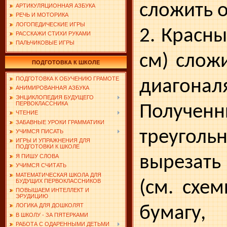
сложить о
АРТИКУЛЯЦИОННАЯ АЗБУКА
РЕЧЬ И МОТОРИКА
ЛОГОПЕДИЧЕСКИЕ ИГРЫ
2. Красны
РАССКАЖИ СТИХИ РУКАМИ
ПАЛЬЧИКОВЫЕ ИГРЫ
см) слож
ПОДГОТОВКА К ШКОЛЕ
ПОДГОТОВКА К ОБУЧЕНИЮ ГРАМОТЕ
диагонал
АНИМИРОВАННАЯ АЗБУКА
ЭНЦИКЛОПЕДИЯ БУДУЩЕГО
ПЕРВОКЛАССНИКА
Получен
ЧТЕНИЕ
ЗАБАВНЫЕ УРОКИ ГРАММАТИКИ
треугол
УЧИМСЯ ПИСАТЬ
ИГРЫ И УПРАЖНЕНИЯ ДЛЯ
ПОДГОТОВКИ К ШКОЛЕ
вырезат
Я ПИШУ СЛОВА
УЧИМСЯ СЧИТАТЬ
МАТЕМАТИЧЕСКАЯ ШКОЛА ДЛЯ
БУДУЩИХ ПЕРВОКЛАССНИКОВ
(см. схем
ПОВЫШАЕМ ИНТЕЛЛЕКТ И
ЭРУДИЦИЮ
ЛОГИКА ДЛЯ ДОШКОЛЯТ
бумагу,
В ШКОЛУ - ЗА ПЯТЕРКАМИ
РАБОТА С ОДАРЕННЫМИ ДЕТЬМИ