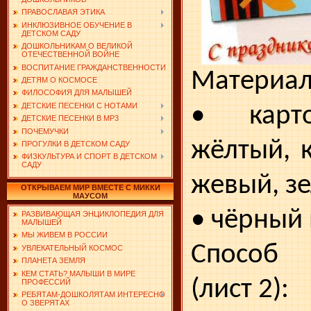
ПРАВОСЛАВАЯ ЭТИКА
ИНКЛЮЗИВНОЕ ОБУЧЕНИЕ В
ДЕТСКОМ САДУ
ДОШКОЛЬНИКАМ О ВЕЛИКОЙ
ОТЕЧЕСТВЕННОЙ ВОЙНЕ
ВОСПИТАНИЕ ГРАЖДАНСТВЕННОСТИ
Материал
ДЕТЯМ О КОСМОСЕ
ФИЛОСОФИЯ ДЛЯ МАЛЫШЕЙ
ДЕТСКИЕ ПЕСЕНКИ С НОТАМИ
• карто
ДЕТСКИЕ ПЕСЕНКИ В MP3
ПОЧЕМУЧКИ
жёлтый, 
ПРОГУЛКИ В ДЕТСКОМ САДУ
ФИЗКУЛЬТУРА И СПОРТ В ДЕТСКОМ
САДУ
жевый, з
ОТКРЫВАЕМ МИР ВМЕСТЕ С МИККИ
МАУСОМ
• чёрный
РАЗВИВАЮЩАЯ ЭНЦИКЛОПЕДИЯ ДЛЯ
МАЛЫШЕЙ
МЫ ЖИВЕМ В РОССИИ
Способ 
УВЛЕКАТЕЛЬНЫЙ КОСМОС
ПЛАНЕТА ЗЕМЛЯ
КЕМ СТАТЬ? МАЛЫШИ В МИРЕ
(лист 2):
ПРОФЕССИЙ
РЕБЯТАМ-ДОШКОЛЯТАМ ИНТЕРЕСНО
О ЗВЕРЯТАХ