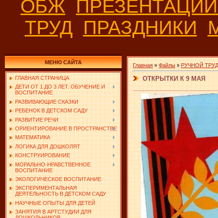
ОБЖ
ПРЕЗЕНТАЦИ
ТРУД
ПРАЗДНИКИ
МЕНЮ САЙТА
Главная
»
Файлы
»
РУЧНОЙ ТРУ
ОТКРЫТКИ К 9 МАЯ
ГЛАВНАЯ СТРАНИЦА
ДЕТИ ОТ 1 ДО 3 ЛЕТ. ОБУЧЕНИЕ И
ВОСПИТАНИЕ
РАЗВИВАЮЩИЕ СКАЗКИ
РЕБЕНОК В ДЕТСКОМ САДУ
РАЗВИТИЕ РЕЧИ
ОРИЕНТИРОВАНИЕ В ПРОСТРАНСТВЕ
МАТЕМАТИКА
ЛОГИКА ДЛЯ ДОШКОЛЯТ
КОНСТРУИРОВАНИЕ
МОРАЛЬНО-НРАВСТВЕННОЕ
ВОСПИТАНИЕ
ЭКОЛОГИЧЕСКОЕ ВОСПИТАНИЕ
ЭКСПЕРИМЕНТАЛЬНАЯ
ДЕЯТЕЛЬНОСТЬ В ДЕТСКОМ САДУ
НАУЧНЫЕ ОПЫТЫ ДЛЯ ДЕТЕЙ
ЗАНЯТИЯ В АРТСТУДИИ ДЛЯ
ДОШКОЛЬНИКОВ