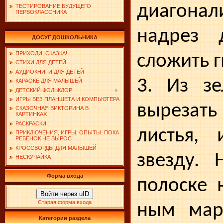
диагон
ТЕСТИРОВАНИЕ БУДУЩЕГО
ПЕРВОКЛАССНИКА
надрез 
ДОСУГ ДОШКОЛЬНИКА
ПРИХОДИ, СКАЗКА!
сложить г
СТИХИ ДЛЯ ДЕТЕЙ
АУДИОКНИГИ ДЛЯ ДЕТЕЙ
3. Из зе
КАРАОКЕ ДЛЯ МАЛЫШЕЙ
ДЕТСКИЙ ФОЛЬКЛОР
ИГРЫ БЕЗ ПЛАНШЕТА И КОМПЬЮТЕРА
вырезат
СКАЗОЧНАЯ ВИКТОРИНА В
КАРТИНКАХ
РАСКРАСКИ
листья, 
ПРИКЛЮЧЕНИЯ, ИГРЫ, ОПЫТЫ. ПОКА
РЕБЕНОК НЕ ВЫРОС
КРОССВОРДЫ ДЛЯ МАЛЫШЕЙ
звезду. 
НЕСКУЧАЙКА
Форма входа
полоске 
Войти через uID
Старая форма входа
ным мар
Категории раздела